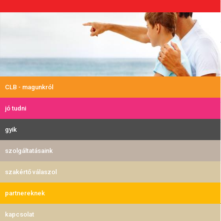
CLB - magunkról
jó tudni
gyik
szolgáltatásaink
szakértő válaszol
partnereknek
kapcsolat