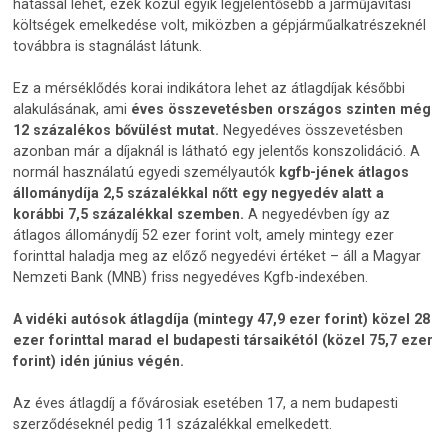
hatással lehet, ezek közül egyik legjelentősebb a járműjavítási
költségek emelkedése volt, miközben a gépjárműalkatrészeknél
továbbra is stagnálást látunk.
Ez a mérséklődés korai indikátora lehet az átlagdíjak későbbi
alakulásának, ami
éves összevetésben országos szinten még
12 százalékos bővülést mutat.
Negyedéves összevetésben
azonban már a díjaknál is látható egy jelentős konszolidáció. A
normál használatú egyedi személyautók
kgfb-jének átlagos
állománydíja 2,5 százalékkal nőtt egy negyedév alatt a
korábbi 7,5 százalékkal szemben.
A negyedévben így az
átlagos állománydíj 52 ezer forint volt, amely mintegy ezer
forinttal haladja meg az előző negyedévi értéket – áll a Magyar
Nemzeti Bank (MNB) friss negyedéves Kgfb-indexében.
A vidéki autósok átlagdíja (mintegy 47,9 ezer forint) közel 28
ezer forinttal marad el budapesti társaikétól (közel 75,7 ezer
forint) idén június végén.
Az éves átlagdíj a fővárosiak esetében 17, a nem budapesti
szerződéseknél pedig 11 százalékkal emelkedett.