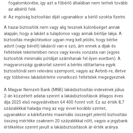
fogalomkörébe, így azt a főbérlő általában nem terheli tovább
az albérlő felé.
Az ingóság biztosítási díját ugyanakkor a bérlő szokta fizetni.
A hazai biztosítók nem vagy alig tesznek különbséget annak
alapján, hogy a lakást a tulajdonos vagy annak bérlője lakja. A
biztosítás megkötésekor ugyan meg kell jelölni, hogy bérbe
adott (vagy bérelt) lakásról van-e szó, ám ennek a díjak és
feltételek tekintetében nincs vagy kevés vonzata van (egyes
biztosítók minimális pótdíjat számítanak fel ilyen esetben). A
magyarországi gyakorlat szerint a bérlés időtartama egyik
biztosítónál sem releváns szempont, vagyis az Airbnb-re, illetve
egy többéves lakásbérletre vonatkozó feltételek megegyeznek.
A Magyar Nemzeti Bank (MNB) lakásbiztosítás-indexének július
2-án közzétett adatai szerint a lakásbiztosítások átlagos éves
díja 2025 első negyedévében 64 400 forint volt. Ez az érték 8,7
százalékkal haladja meg az egy évvel korábbi szintet,
ugyanakkor a kárkifizetés maximális összegét jelentő biztosítási
összeg mértéke csaknem 20 százalékkal nőtt, vagyis a jegybank
értékelése szerint javult a lakásbiztosítások ár-érték aránya.