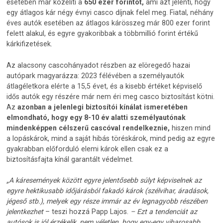
esetében már közelíti a
650 ezer forintot,
ami azt jelenti, hogy
egy átlagos kár négy évnyi casco díjnak felel meg. Fiatal, néhány
éves autók esetében az átlagos kárösszeg már 800 ezer forint
felett alakul, és egyre gyakoribbak a többmillió forint értékű
kárkifizetések.
Az alacsony cascohányadot részben az elöregedő hazai
autópark magyarázza: 2023 félévében a személyautók
átlagéletkora elérte a 15,5 évet, és a kisebb értéket képviselő
idős autók egy részére már nem éri meg casco biztosítást kötni.
Az
azonban a jelenlegi biztosítói kínálat ismeretében
elmondható, hogy egy 8-10 év alatti személyautónak
mindenképpen célszerű cascóval rendelkeznie,
hiszen mind
a lopáskárok, mind a saját hibás töréskárok, mind pedig az egyre
gyakrabban előforduló elemi károk ellen csak ez a
biztosításfajta kínál garantált védelmet.
„A káresemények között egyre jelentősebb súlyt képviselnek az
egyre hektikusabb időjárásból fakadó károk (szélvihar, áradások,
jégeső stb.), melyek egy része immár az év legnagyobb részében
jelentkezhet
– teszi hozzá Papp Lajos.
– Ezt a tendenciát az
autósok is jól érzékelik, nem véletlen, hogy egy-egy viharosabb