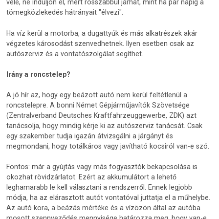
vele, ne induljon el, mert rosszabbul járhat, mint ha pár napig a
tömegközlekedés hátrányait "élvezi".
Ha víz kerül a motorba, a dugattyúk és más alkatrészek akár
végzetes károsodást szenvedhetnek. Ilyen esetben csak az
autószerviz és a vontatószolgálat segíthet.
Irány a roncstelep?
A jó hír az, hogy egy beázott autó nem kerül feltétlenül a
roncstelepre. A bonni Német Gépjárműjavítók Szövetsége
(Zentralverband Deutsches Kraftfahrzeuggewerbe, ZDK) azt
tanácsolja, hogy mindig kérje ki az autószerviz tanácsát. Csak
egy szakember tudja igazán átvizsgálni a járgányt és
megmondani, hogy totálkáros vagy javítható kocsiról van-e szó.
Fontos: már a gyújtás vagy más fogyasztók bekapcsolása is
okozhat rövidzárlatot. Ezért az akkumulátort a lehető
leghamarabb le kell választani a rendszerről. Ennek legjobb
módja, ha az elárasztott autót vontatóval juttatja el a műhelybe.
Az autó kora, a beázás mértéke és a vízözön által az autóba
mosott szennyeződés mennyisége határozza meg, hogy van-e