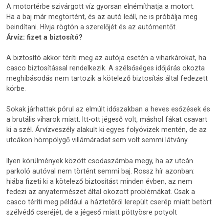
A motortérbe szivárgott víz gyorsan elnémíthatja a motort.
Ha a baj már megtörtént, és az autó leáll, ne is próbálja meg
beindítani. Hívja rögtön a szerelőjét és az autómentőt.
Árvíz: fizet a biztosító?
A biztosító akkor téríti meg az autója esetén a viharkárokat, ha
casco biztosítással rendelkezik. A szélsőséges időjárás okozta
meghibásodás nem tartozik a kötelező biztosítás által fedezett
körbe.
Sokak járhattak pórul az elmúlt időszakban a heves esőzések és
a brutális viharok miatt. Itt-ott jégeső volt, máshol fákat csavart
ki a szél. Árvízveszély alakult ki egyes folyóvizek mentén, de az
utcákon hömpölygő villámáradat sem volt semmi látvány.
Ilyen körülmények között csodaszámba megy, ha az utcán
parkoló autóval nem történt semmi baj. Rossz hír azonban:
hiába fizeti ki a kötelező biztosítást minden évben, az nem
fedezi az anyatermészet által okozott problémákat. Csak a
casco téríti meg például a háztetőről lerepült cserép miatt betört
szélvédő cseréjét, de a jégeső miatt pöttyösre potyolt