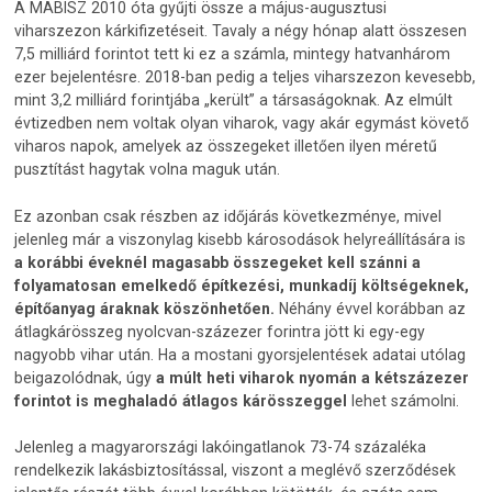
A MABISZ 2010 óta gyűjti össze a május-augusztusi
viharszezon kárkifizetéseit. Tavaly a négy hónap alatt összesen
7,5 milliárd forintot tett ki ez a számla, mintegy hatvanhárom
ezer bejelentésre. 2018-ban pedig a teljes viharszezon kevesebb,
mint 3,2 milliárd forintjába „került” a társaságoknak. Az elmúlt
évtizedben nem voltak olyan viharok, vagy akár egymást követő
viharos napok, amelyek az összegeket illetően ilyen méretű
pusztítást hagytak volna maguk után.
Ez azonban csak részben az időjárás következménye, mivel
jelenleg már a viszonylag kisebb károsodások helyreállítására is
a korábbi éveknél magasabb összegeket kell szánni a
folyamatosan emelkedő építkezési, munkadíj költségeknek,
építőanyag áraknak köszönhetően.
Néhány évvel korábban az
átlagkárösszeg nyolcvan-százezer forintra jött ki egy-egy
nagyobb vihar után. Ha a mostani gyorsjelentések adatai utólag
beigazolódnak, úgy
a múlt heti viharok nyomán a kétszázezer
forintot is meghaladó átlagos kárösszeggel
lehet számolni.
Jelenleg a magyarországi lakóingatlanok 73-74 százaléka
rendelkezik lakásbiztosítással, viszont a meglévő szerződések