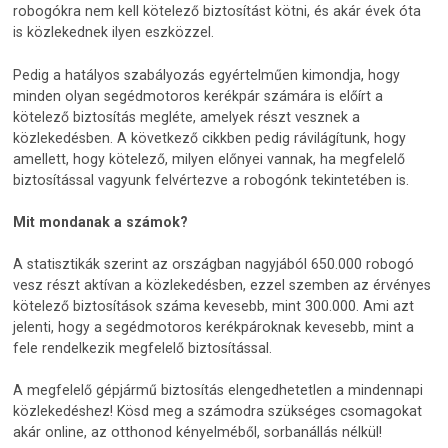
robogókra nem kell kötelező biztosítást kötni, és akár évek óta
is közlekednek ilyen eszközzel.
Pedig a hatályos szabályozás egyértelműen kimondja, hogy
minden olyan segédmotoros kerékpár számára is előírt a
kötelező biztosítás megléte, amelyek részt vesznek a
közlekedésben. A következő cikkben pedig rávilágítunk, hogy
amellett, hogy kötelező, milyen előnyei vannak, ha megfelelő
biztosítással vagyunk felvértezve a robogónk tekintetében is.
Mit mondanak a számok?
A statisztikák szerint az országban nagyjából 650.000 robogó
vesz részt aktívan a közlekedésben, ezzel szemben az érvényes
kötelező biztosítások száma kevesebb, mint 300.000. Ami azt
jelenti, hogy a segédmotoros kerékpároknak kevesebb, mint a
fele rendelkezik megfelelő biztosítással.
A megfelelő gépjármű biztosítás elengedhetetlen a mindennapi
közlekedéshez! Kösd meg a számodra szükséges csomagokat
akár online, az otthonod kényelméből, sorbanállás nélkül!