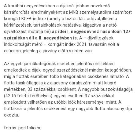
A korábbi negyedévekben a díjaknál jobban növekedő
kárráfordítás eredményeként az MNB személyautókra számított
korrigált KGFB-indexe (amely a biztosítási adóval, illetve a
kárkifizetések, tartalékolások hatásával kiigazítva a nettó
díjváltozást mutatja be)
az idei I. negyedévhez hasonlóan 127
százalékon áll a II. negyedévben is.
A – díjváltozások
indokoltságát mérő – korrigált index 2021. tavaszán volt a
csúcson, jelenleg a járvány előtti szinten van.
Az egyéb járműkategóriák esetében jelentős mértékben
emelkedtek a díjak, egyedi szerződéseknél minden kategóriában,
míg a flották esetében több kategóriában csökkenés látható. A
flotta taxik átlagdíja az alacsony darabszám miatt kiugró
mértékben, 33 százalékkal csökkent. A nagyobb buszok átlagdíja
(42 fő feletti férőhelyes) egyedi esetben 37 százalékkal
emelkedett vélhetően az utóbbi idők káreseményei miatt. A
flottáknál a jelentős csökkenést egy nagyobb flotta alacsony díja
okozta.
forrás: portfolio.hu