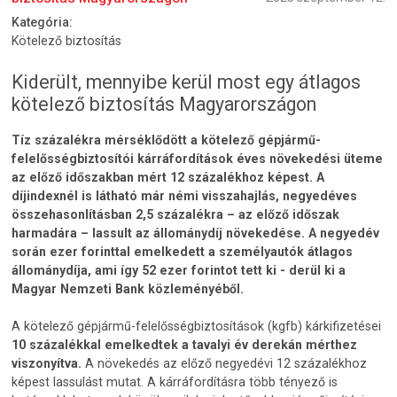
Kategória:
Kötelező biztosítás
Kiderült, mennyibe kerül most egy átlagos
kötelező biztosítás Magyarországon
Tíz százalékra mérséklődött a kötelező gépjármű-
felelősségbiztosítói kárráfordítások éves növekedési üteme
az előző időszakban mért 12 százalékhoz képest. A
díjindexnél is látható már némi visszahajlás, negyedéves
összehasonlításban 2,5 százalékra – az előző időszak
harmadára – lassult az állománydíj növekedése. A negyedév
során ezer forinttal emelkedett a személyautók átlagos
állománydíja, ami így 52 ezer forintot tett ki - derül ki a
Magyar Nemzeti Bank közleményéből.
A kötelező gépjármű-felelősségbiztosítások (kgfb) kárkifizetései
10 százalékkal emelkedtek a tavalyi év derekán mérthez
viszonyítva.
A növekedés az előző negyedévi 12 százalékhoz
képest lassulást mutat. A kárráfordításra több tényező is