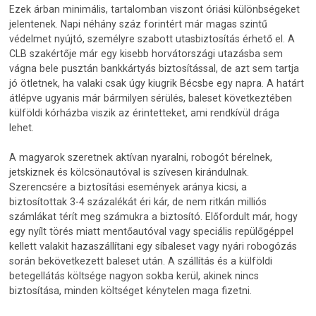
Ezek árban minimális, tartalomban viszont óriási különbségeket
jelentenek. Napi néhány száz forintért már magas szintű
védelmet nyújtó, személyre szabott utasbiztosítás érhető el. A
CLB szakértője már egy kisebb horvátországi utazásba sem
vágna bele pusztán bankkártyás biztosítással, de azt sem tartja
jó ötletnek, ha valaki csak úgy kiugrik Bécsbe egy napra. A határt
átlépve ugyanis már bármilyen sérülés, baleset következtében
külföldi kórházba viszik az érintetteket, ami rendkívül drága
lehet.
A magyarok szeretnek aktívan nyaralni, robogót bérelnek,
jetskiznek és kölcsönautóval is szívesen kirándulnak.
Szerencsére a biztosítási események aránya kicsi, a
biztosítottak 3-4 százalékát éri kár, de nem ritkán milliós
számlákat térít meg számukra a biztosító. Előfordult már, hogy
egy nyílt törés miatt mentőautóval vagy speciális repülőgéppel
kellett valakit hazaszállítani egy síbaleset vagy nyári robogózás
során bekövetkezett baleset után. A szállítás és a külföldi
betegellátás költsége nagyon sokba kerül, akinek nincs
biztosítása, minden költséget kénytelen maga fizetni.