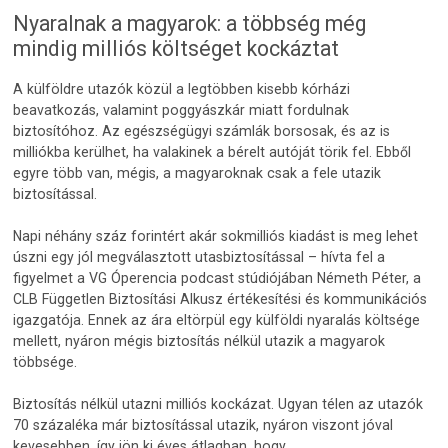
Nyaralnak a magyarok: a többség még
mindig milliós költséget kockáztat
A külföldre utazók közül a legtöbben kisebb kórházi
beavatkozás, valamint poggyászkár miatt fordulnak
biztosítóhoz. Az egészségügyi számlák borsosak, és az is
milliókba kerülhet, ha valakinek a bérelt autóját törik fel. Ebből
egyre több van, mégis, a magyaroknak csak a fele utazik
biztosítással.
Napi néhány száz forintért akár sokmilliós kiadást is meg lehet
úszni egy jól megválasztott utasbiztosítással – hívta fel a
figyelmet a VG Óperencia podcast stúdiójában Németh Péter, a
CLB Független Biztosítási Alkusz értékesítési és kommunikációs
igazgatója. Ennek az ára eltörpül egy külföldi nyaralás költsége
mellett, nyáron mégis biztosítás nélkül utazik a magyarok
többsége.
Biztosítás nélkül utazni milliós kockázat. Ugyan télen az utazók
70 százaléka már biztosítással utazik, nyáron viszont jóval
kevesebben, így jön ki éves átlagban, hogy