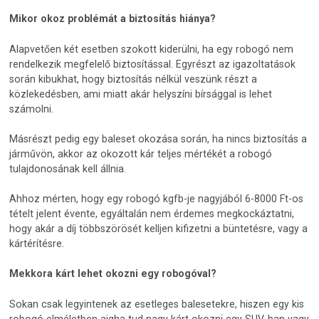
Mikor okoz problémát a biztosítás hiánya?
Alapvetően két esetben szokott kiderülni, ha egy robogó nem
rendelkezik megfelelő biztosítással. Egyrészt az igazoltatások
során kibukhat, hogy biztosítás nélkül veszünk részt a
közlekedésben, ami miatt akár helyszíni bírsággal is lehet
számolni.
Másrészt pedig egy baleset okozása során, ha nincs biztosítás a
járművön, akkor az okozott kár teljes mértékét a robogó
tulajdonosának kell állnia.
Ahhoz mérten, hogy egy robogó kgfb-je nagyjából 6-8000 Ft-os
tételt jelent évente, egyáltalán nem érdemes megkockáztatni,
hogy akár a díj többszörösét kelljen kifizetni a büntetésre, vagy a
kártérítésre.
Mekkora kárt lehet okozni egy robogóval?
Sokan csak legyintenek az esetleges balesetekre, hiszen egy kis
robogó elméletben aigha tud nagy kárt okozni egy SUV-ban vagy