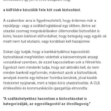
a külföldre készülők fele köt csak biztosítást.
A szakember arra is figyelmeztetett, hogy érdemes már a
repülőjegy- vagy a szállásfoglalással egy időben, illetve az
utazási csomag megvásárlásakor útlemondási biztosítást is
kötni, hiszen bárkivel előfordulhat, hogy betegség vagy egyéb ok
miatt nem tud elutazni, vagy korábban kell hazajönnie.
Sokan úgy tudják, hogy a bankkártyákhoz kapcsolódó
biztosítással megfelelően védettek a káresemények anyagi
vonzatával szemben, de ezzel kapcsolatban sok a félreértés.
Egyrészt nem mindenki tudja, hogy azt aktiválni kell, és nem
minden banknál egyformán, másrészt azok a biztosítások,
amelyek évente egy-kétezer forintba kerülnek, jóval kisebb
fedezetet nyújtanak, mint a teljes körű utasbiztosítás. A CLB
értékesítési és kommunikációs igazgatója elmondta:
"A szálláshelyekhez hasonlóan a biztosításokat is
kategorizálják, az egycsillagostól az ötcsillagosig."