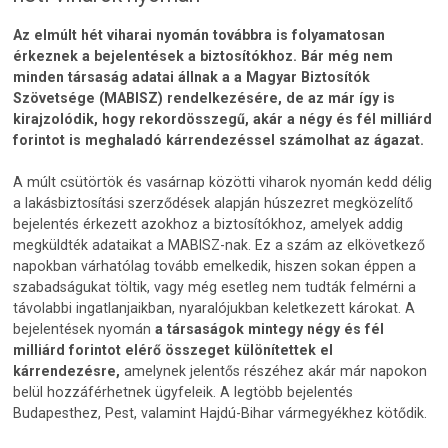
Az elmúlt hét viharai nyomán továbbra is folyamatosan
érkeznek a bejelentések a biztosítókhoz. Bár még nem
minden társaság adatai állnak a a Magyar Biztosítók
Szövetsége (MABISZ) rendelkezésére, de az már így is
kirajzolódik, hogy rekordösszegű, akár a négy és fél milliárd
forintot is meghaladó kárrendezéssel számolhat az ágazat.
A múlt csütörtök és vasárnap közötti viharok nyomán kedd délig
a lakásbiztosítási szerződések alapján húszezret megközelítő
bejelentés érkezett azokhoz a biztosítókhoz, amelyek addig
megküldték adataikat a MABISZ-nak. Ez a szám az elkövetkező
napokban várhatólag tovább emelkedik, hiszen sokan éppen a
szabadságukat töltik, vagy még esetleg nem tudták felmérni a
távolabbi ingatlanjaikban, nyaralójukban keletkezett károkat. A
bejelentések nyomán
a társaságok mintegy négy és fél
milliárd forintot elérő összeget különítettek el
kárrendezésre,
amelynek jelentős részéhez akár már napokon
belül hozzáférhetnek ügyfeleik. A legtöbb bejelentés
Budapesthez, Pest, valamint Hajdú-Bihar vármegyékhez kötődik.