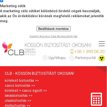
Marketing sütik
A marketing célú sütiket különböző hirdető cégek használják,
akik az Ön érdeklődési körének megfelelő reklámokat jelenítik
meg.
Beállítások mentése
Google’s Business Data Responsibility Site
Ugrás
a
+36 1 999 06 20
tartalomra
C
Ügyfélkapu
Partnerportál
L
CLB - KÖSSÖN BIZTOSÍTÁST OKOSAN!
B
kötelező biztosítás
casco biztosítás
kötelező + casco együtt
lakásbiztosítás
utasbiztosítás
életbiztosítás