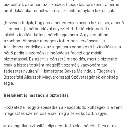
biztosított, azonban az alkuszok tapasztalatai szerint a bérbe
adott lakásokat ennél valamivel kisebb arányban biztosítják.
„Kevesen tudják, hogy ha a bérlemény nincsen biztosítva, a bérlő
is jogosult (a bérbeadóval egyeztetett feltételek mellett)
lakásbiztosítást kötni a bérelt ingatlanra. A gyakorlatban
azonban többnyire a megosztott modell érvényesül: a
tulajdonos rendelkezik az ingatlanra vonatkozó biztosítással, a
bérlő pedig a személyes ingóságait fedezi egy másik
biztosítással. Ez azért is célszerű megoldás, mert a biztosító
csak a biztosítottként megjelölt személy vagyonára tud
fedezetet nyújtani” – ismertette Baksa Melinda, a Független
Biztosítási Alkuszok Magyarországi Szövetségének elnökségi
tagja.
Bérlőként is hasznos a biztosítás
Hozzátette, hogy alapesetben a kapcsolódó költségek is a fenti
megosztás szerint oszlanak meg a felek között, vagyis
az ingatlanbiztosítás díja nem tartozik a bérleti díj és a rezsi