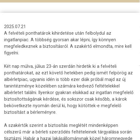
2025.07.21
A felvételi ponthatárok kihirdetése után felbolydul az
ingatlanpiac. A többség gyorsan akar lépni, így könnyen
megfeledkeznek a biztosításról. A szakértő elmondta, mire kell
figyelni.
Két nap múlva, július 23-án szerdán hirdetik ki a felvételi
ponthatárokat, az ezt követő hetekben pedig ismét felpörög az
albérletpiac, ugyanis idén is több ezer diák próbál majd az új
tanintézménye közelében számára kedvező feltételekkel
albérletet találni. Ilyenkor gyakran elsikkad az ingatlan megfelelő
biztosítottságának kérdése, és sokszor csak később, a károk
bekövetkezte nyomán derül ki, hogy kötöttek-e megfelelő
biztosítást a bérleményre.
A szakértők szerint a biztosítás meglétét mindenképpen
célszerű már a bérleti szerződés feltételeinek tárgyalása során
tisztázni. Habár a hazai lakásállománynak közel háromnegyede