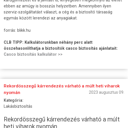
kárügyintézést és a javítást is, lényegesen megkönnyíti az életét
ebben az amúgy is bosszús helyzetben. Amennyiben ilyen
szerviz-szolgáltatást választ, a cég és a biztosító társaság
egymás között lerendezi az anyagiakat.
forrás: blikk.hu
CLB TIPP:
Kalkulátorunkban néhány perc alatt
összehasonlíthatja a biztosítók casco biztosítás ajánlatait:
Casco biztosítás kalkulátor >>
Rekordösszegű kárrendezés várható a múlt heti viharok
nyomán
2023 augusztus 09.
Kategória:
Lakásbiztosítás
Rekordösszegű kárrendezés várható a múlt
heti viharok nyomán