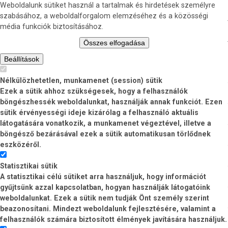
Weboldalunk sütiket használ a tartalmak és hirdetések személyre
szabásához, a weboldalforgalom elemzéséhez és a közösségi
média funkciók biztosításához.
Összes elfogadása
Beállítások
Nélkülözhetetlen, munkamenet (session) sütik
Ezek a sütik ahhoz szükségesek, hogy a felhasználók
böngészhessék weboldalunkat, használják annak funkciót. Ezen
sütik érvényességi ideje kizárólag a felhasználó aktuális
látogatására vonatkozik, a munkamenet végeztével, illetve a
böngésző bezárásával ezek a sütik automatikusan törlődnek
eszközéről.
Statisztikai sütik
A statisztikai célú sütiket arra használjuk, hogy információt
gyűjtsünk azzal kapcsolatban, hogyan használják látogatóink
weboldalunkat. Ezek a sütik nem tudják Önt személy szerint
beazonosítani. Mindezt weboldalunk fejlesztésére, valamint a
felhasználók számára biztosított élmények javítására használjuk.