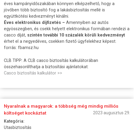
éves kampányidőszakában könnyen elképzelhető, hogy a
jövőben több biztosító fog a lakásbiztosítás mellé is
együttkötési kedvezményt kínálni.
Éves elektronikus díjfizetés –
Amennyiben az autós
egyösszegben, és csekk helyett elektronikus formában rendezi a
casco díját,
szintén további 10 százalék körüli kedvezményt
érhet el a negyedéves, csekken fizető ügyfelekhez képest.
forrás: fbamsz.hu
CLB TIPP: A CLB casco biztosítás kalkulátorában
összehasonlíthatja a biztosítási ajánlatokat:
Casco biztosítás kalkulátor >>
Nyaralnak a magyarok: a többség még mindig milliós
költséget kockáztat
2023 augusztus 29.
Kategória:
Utasbiztosítás