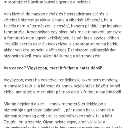
motorháztető javíttatásával ugyanez a helyzet.
Van kivétel, de nagyon nehéz és hosszadalmas eljárás: a
kötelező biztosítás akkor állhatja a viharkár költségét, ha a
felelős nem a "természeti jelenség", hanem például egy ingatlan
fenntartója. Amennyiben egy olyan ház mellett parkolt, amelyre
a fenntartó nem ügyelt kellőképpen, és pár laza, szeles időben
lerepülő cserép akár életveszélybe is sodorhatott volna bárkit,
akkor van kire terhelni a költséget. Ezt viszont sziklaszilárdan
bizonyítani kell, csak akkor ítélik meg a kárrendezést.
Van casco? Vigyázzon, mert kifuthat a határidőből!
Vigyázzon, mert ha cascóval rendelkezik, akkor sem mindegy,
mennyi idő telik el a káreset és annak bejelentése között. Minél
előbb, annál jobb, mert akár pár nap alatt kifuthat a határidőből!
Miután bejelenti a kárt – ennek menetéről érdeklődjön a
biztosítója ügyfélszolgálatánál –, pár napon belül kijönnek a
biztosítótársaság emberei és személyesen mérik fel a kárt.
Ezután jön a szerviz. Olyan helyre vigye, ahol vállalják a