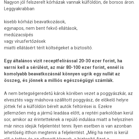
Nagyon jól felszerelt kórházak vannak külföldön, de borsos áron.
Leggyakrabban
kisebb kórházi beavatkozások,
egynapos, nem bent fekvő ellátások,
medúzacsípés
vagy vírusfertőzések
miatti ellátásért térít költségeket a biztosító.
Egy általános vizit receptfelírással 20-30 ezer forint, ha
varrni kell a sérülést, az már 80-100 ezer forint, ennél is
komolyabb beavatkozásnál könnyen ugrik egy nullát az
összeg, és jönnek a milliós egészségügyi számlák.
A nem betegségeredetű károk körében vezet a poggyászkár, az
elvesztés vagy máshova szállított poggyász, de előkelő helyre
jöttek fel a külföldön bérelt autók feltörései is. Ezekre
jellemzően még a jármű leadása előtt, a reptéri parkolóban kerül
sor, amikor az érintetteknek a repülő indulása miatt a helyszínen
már nincs idejük feljelentést tenni. Ilyen esetben is van azonban
lehetőség itthon megtenni a feljelentést. „Még ha nem is kerül