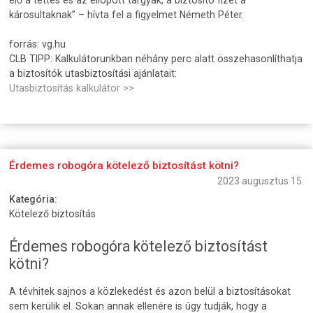
elő a tettes és az ellopott tárgyak, a biztosító fizet a
károsultaknak” – hívta fel a figyelmet Németh Péter.
forrás: vg.hu
CLB TIPP: Kalkulátorunkban néhány perc alatt összehasonlíthatja
a biztosítók utasbiztosítási ajánlatait:
Utasbiztosítás kalkulátor >>
Érdemes robogóra kötelező biztosítást kötni?
2023 augusztus 15.
Kategória:
Kötelező biztosítás
Érdemes robogóra kötelező biztosítást
kötni?
A tévhitek sajnos a közlekedést és azon belül a biztosításokat
sem kerülik el. Sokan annak ellenére is úgy tudják, hogy a