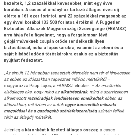
kezeltek, 1,2 százalékkal kevesebbet, mint egy évvel
korábban. A casco állományhoz tartozó átlagos éves díj
elérte a 161 ezer forintot, ami 22 százalékkal magasabb az
egy évvel korábbi 133 500 forintos értéknél. A Független
Biztosítási Alkuszok Magyarországi Szövegsége (FBAMSZ)
arra hívja fel a figyelmet, hogy a forgalomban lévő
gépjárműveknek csupán ötöde rendelkezik ilyen
biztosítással, noha a lopáskárokra, valamint az elemi és a
saját hibából adódó töréskárokra csakis ez a biztosítás
nyújthat fedezetet.
„Az elmúlt 12 hónapban tapasztalt díjemelés nem tér el lényegesen
az ebben az időszakban tapasztalt infláció mértékétől
–
magyarázza Papp Lajos, a FBAMSZ elnöke-.
– Az emelkedés
elsődleges oka, hogy mind az
alkatrészárak,
mind a szervizekben
alkalmazott
rezsióradíjak lendületesen emelkedtek
ebben az
időszakban, miközben az autók
egyre korszerűbb műszaki
megoldásai és a gazdagabb szériafelszereltség
szintén felfelé
téríti az átlagdíj mértékét.
Jelenleg
a káronként kifizetett átlagos összeg
a casco