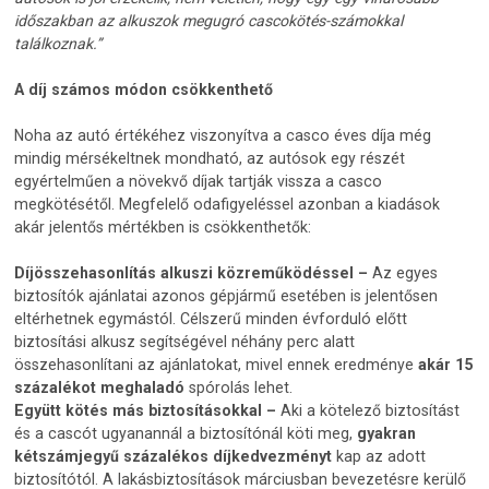
időszakban az alkuszok megugró cascokötés-számokkal
találkoznak.”
A díj számos módon csökkenthető
Noha az autó értékéhez viszonyítva a casco éves díja még
mindig mérsékeltnek mondható, az autósok egy részét
egyértelműen a növekvő díjak tartják vissza a casco
megkötésétől. Megfelelő odafigyeléssel azonban a kiadások
akár jelentős mértékben is csökkenthetők:
Díjösszehasonlítás alkuszi közreműködéssel –
Az egyes
biztosítók ajánlatai azonos gépjármű esetében is jelentősen
eltérhetnek egymástól. Célszerű minden évforduló előtt
biztosítási alkusz segítségével néhány perc alatt
összehasonlítani az ajánlatokat, mivel ennek eredménye
akár 15
százalékot meghaladó
spórolás lehet.
Együtt kötés más biztosításokkal –
Aki a kötelező biztosítást
és a cascót ugyanannál a biztosítónál köti meg,
gyakran
kétszámjegyű százalékos díjkedvezményt
kap az adott
biztosítótól. A lakásbiztosítások márciusban bevezetésre kerülő