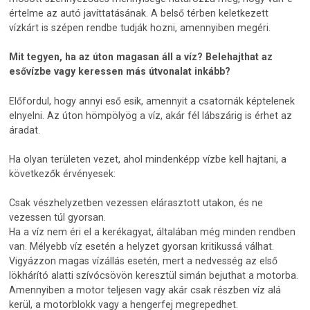
értelme az autó javíttatásának. A belső térben keletkezett
vízkárt is szépen rendbe tudják hozni, amennyiben megéri.
Mit tegyen, ha az úton magasan áll a víz? Belehajthat az
esővízbe vagy keressen más útvonalat inkább?
Előfordul, hogy annyi eső esik, amennyit a csatornák képtelenek
elnyelni. Az úton hömpölyög a víz, akár fél lábszárig is érhet az
áradat.
Ha olyan területen vezet, ahol mindenképp vízbe kell hajtani, a
következők érvényesek:
Csak vészhelyzetben vezessen elárasztott utakon, és ne
vezessen túl gyorsan.
Ha a víz nem éri el a kerékagyat, általában még minden rendben
van. Mélyebb víz esetén a helyzet gyorsan kritikussá válhat.
Vigyázzon magas vízállás esetén, mert a nedvesség az első
lökhárító alatti szívócsövön keresztül simán bejuthat a motorba.
Amennyiben a motor teljesen vagy akár csak részben víz alá
kerül, a motorblokk vagy a hengerfej megrepedhet.