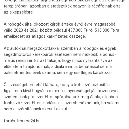
terepjáróban, azonban a statisztikák nagyon is rácáfolnak erre
az elképzelésre.
A robogók által okozott károk értéke évről évre magasabbá
válik, 2020 és 2021 között például 437.000 Ft-ról 515.000 Ft-ra
emelkedett az átlagos kárkifizetés összege.
Az autóknál megszokottakkal szemben a robogók és egyéb
segédmotoros kerékpárok esetében nem működik a bonus-
malus rendszer. Ez azt takarja, hogy nincs nyilvántartva az
előélete a tulajdonosnak, a díjakra nincs behatással sem a
balesetmentes évek száma, sem egy esetleges károkozás.
Összességében tehát látható, hogy a kötelező biztosítás
figyelmen kívül hagyása minimális nyereséggel jár, hiszen éves
szinten csak pár ezer Ft-ot spórolhatunk meg általa, ellenben
több százezer Ft-os kiadással is szembenézhetünk, ha valami
nem a számításaink szerint alakul.
forrás: borsod24.hu