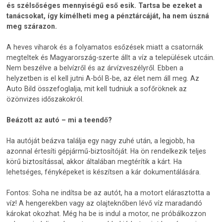
és szélsőséges mennyiségű eső esik. Tartsa be ezeket a
tanácsokat, így kímélheti meg a pénztárcáját, ha nem úszná
meg szárazon.
A heves viharok és a folyamatos esőzések miatt a csatornák
megteltek és Magyarország-szerte állt a víz a települések utcáin.
Nem beszélve a belvízről és az árvízveszélyről. Ebben a
helyzetben is el kell jutni A-ból B-be, az élet nem áll meg. Az
Auto Bild összefoglalja, mit kell tudniuk a sofőröknek az
özönvizes időszakokról.
Beázott az autó – mi a teendő?
Ha autóját beázva találja egy nagy zuhé után, a legjobb, ha
azonnal értesíti gépjármű-biztosítóját. Ha ön rendelkezik teljes
körű biztosítással, akkor általában megtérítik a kárt. Ha
lehetséges, fényképeket is készítsen a kár dokumentálására.
Fontos: Soha ne indítsa be az autót, ha a motort elárasztotta a
víz! A hengerekben vagy az olajteknőben lévő víz maradandó
károkat okozhat. Még ha be is indul a motor, ne próbálkozzon