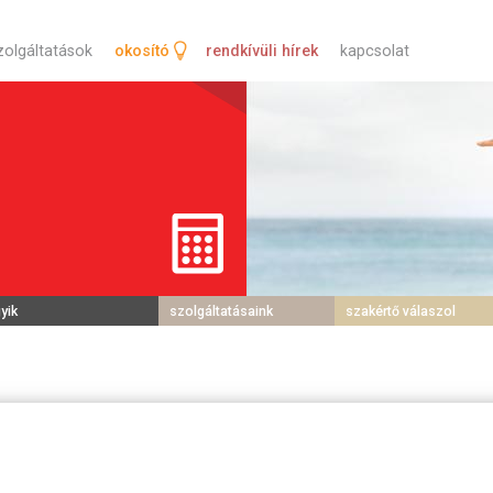
tartalomra
zolgáltatások
okosító
rendkívüli hírek
kapcsolat
yik
szolgáltatásaink
szakértő válaszol