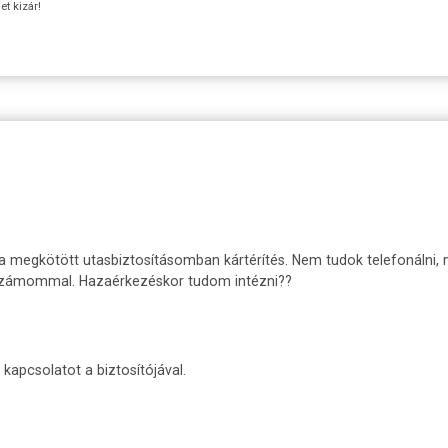
t kizár!
 a megkötött utasbiztosításomban kártérítés. Nem tudok telefonálni
sszámommal. Hazaérkezéskor tudom intézni??
kapcsolatot a biztosítójával.