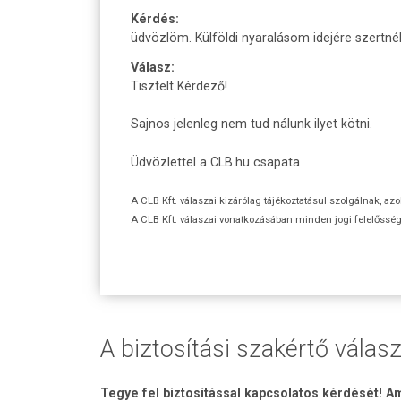
Kérdés:
üdvözlöm. Külföldi nyaralásom idejére szertné
Válasz:
Tisztelt Kérdező!
Sajnos jelenleg nem tud nálunk ilyet kötni.
Üdvözlettel a CLB.hu csapata
A CLB Kft. válaszai kizárólag tájékoztatásul szolgálnak, az
A CLB Kft. válaszai vonatkozásában minden jogi felelőssége
A biztosítási szakértő válasz
Tegye fel biztosítással kapcsolatos kérdését! Am