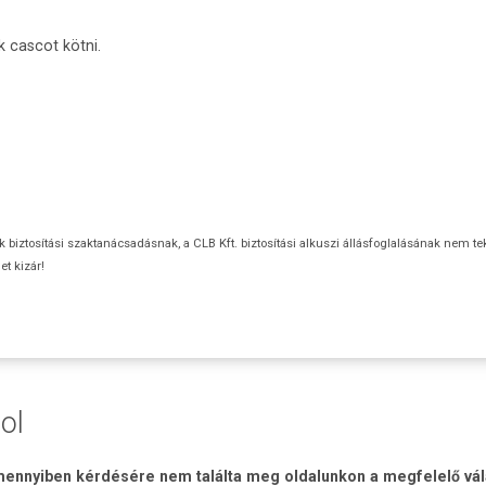
k cascot kötni.
ok biztosítási szaktanácsadásnak, a CLB Kft. biztosítási alkuszi állásfoglalásának nem te
t kizár!
ol
ennyiben kérdésére nem találta meg oldalunkon a megfelelő válasz