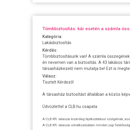
Tömbbiztosítás: kár esetén a számla ös
Kategória:
Lakásbiztosítás
Kérdés:
Tömbbiztosításunk van! A számla összegének szi
én nevemen van a biztosítás. A 43 lakásos tár
társasházkezelő nem mutatja be! Ezt is megte
Válasz:
Tisztelt Kérdező!
A társasház biztosítást általában a közös képv
Üdvözlettel a CLB.hu csapata
A CLB Kft. válaszai kizárólag tájékoztatásul szolgálnak, az
A CLB Kft. válaszai vonatkozásában minden jogi felelőssége