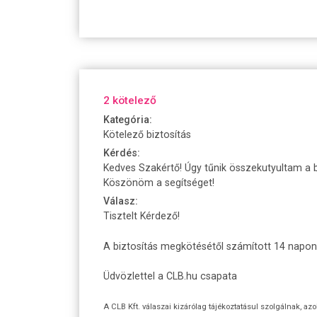
2 kötelező
Kategória:
Kötelező biztosítás
Kérdés:
Kedves Szakértő! Úgy tűnik összekutyultam a b
Köszönöm a segítséget!
Válasz:
Tisztelt Kérdező!
A biztosítás megkötésétől számított 14 napon be
Üdvözlettel a CLB.hu csapata
A CLB Kft. válaszai kizárólag tájékoztatásul szolgálnak, az