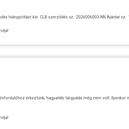
ödés hiánypótlást kér. CLB szerződés sz.: 2026006003-NN Ajánlat sz
lja!
vfordulóhoz érkeztünk, hagyatéki tárgyalás még nem volt. Ilyenkor mi
lja!