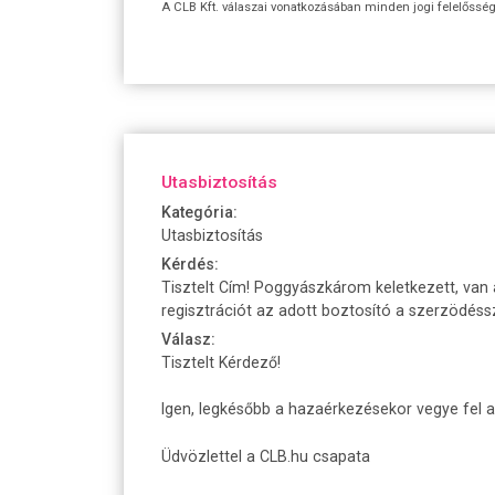
A CLB Kft. válaszai vonatkozásában minden jogi felelőssége
Utasbiztosítás
Kategória:
Utasbiztosítás
Kérdés:
Tisztelt Cím! Poggyászkárom keletkezett, van
regisztrációt az adott boztosító a szerzödé
Válasz:
Tisztelt Kérdező!
Igen, legkésőbb a hazaérkezésekor vegye fel a 
Üdvözlettel a CLB.hu csapata