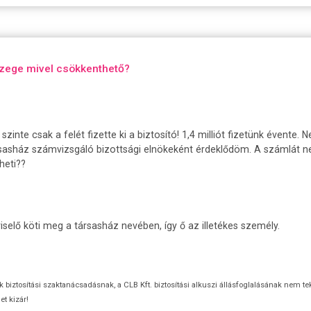
szege mivel csökkenthető?
nte csak a felét fizette ki a biztosító! 1,4 milliót fizetünk évente.
sasház számvizsgáló bizottsági elnökeként érdeklődöm. A számlát nem
heti??
iselő köti meg a társasház nevében, így ő az illetékes személy.
ok biztosítási szaktanácsadásnak, a CLB Kft. biztosítási alkuszi állásfoglalásának nem te
t kizár!