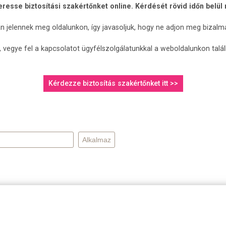
keresse biztosítási szakértőnket online. Kérdését rövid időn belül
an jelennek meg oldalunkon, így javasoljuk, hogy ne adjon meg bizalm
 vegye fel a kapcsolatot ügyfélszolgálatunkkal a weboldalunkon talá
Kérdezze biztosítás szakértőnket itt >>