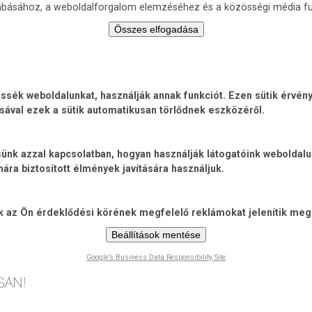
zabásához, a weboldalforgalom elemzéséhez és a közösségi média fu
Összes elfogadása
ék weboldalunkat, használják annak funkciót. Ezen sütik érvénye
sával ezek a sütik automatikusan törlődnek eszközéről.
jtsünk azzal kapcsolatban, hogyan használják látogatóink weboldal
ra biztosított élmények javítására használjuk.
ik az Ön érdeklődési körének megfelelő reklámokat jelenítik meg
Beállítások mentése
Google’s Business Data Responsibility Site
Ugrás
a