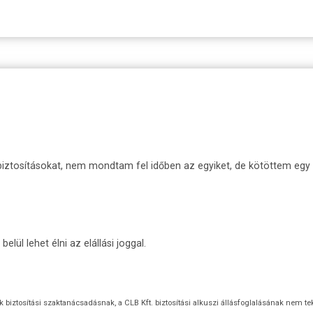
iztosításokat, nem mondtam fel időben az egyiket, de kötöttem egy új
lül lehet élni az elállási joggal.
ok biztosítási szaktanácsadásnak, a CLB Kft. biztosítási alkuszi állásfoglalásának nem te