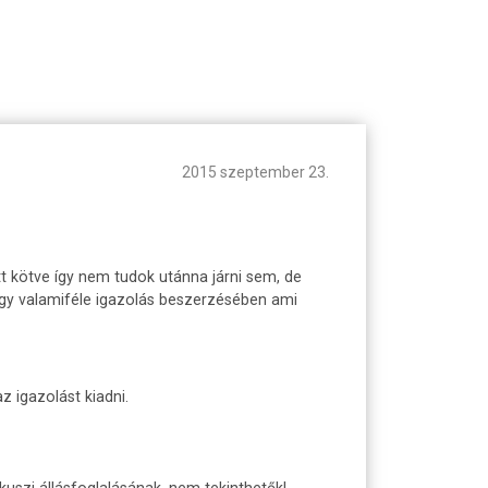
2015 szeptember 23.
tt kötve így nem tudok utánna járni sem, de
agy valamiféle igazolás beszerzésében ami
 igazolást kiadni.
lkuszi állásfoglalásának, nem tekinthetők!