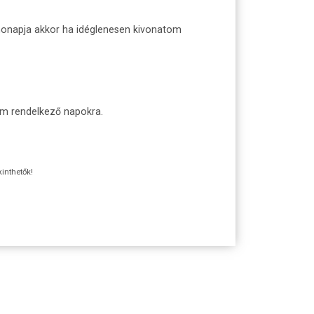
 honapja akkor ha idéglenesen kivonatom
nem rendelkező napokra.
kinthetők!