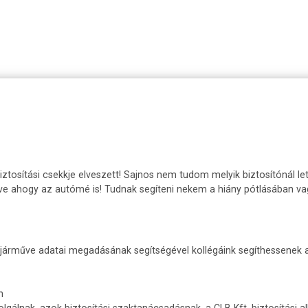
ztosítási csekkje elveszett! Sajnos nem tudom melyik biztosítónál le
tve ahogy az autómé is! Tudnak segíteni nekem a hiány pótlásában v
y járműve adatai megadásának segítségével kollégáink segíthessenek az
n
olgálnak, azok biztosítási szaktanácsadásnak, a CLB Kft. biztosítási a