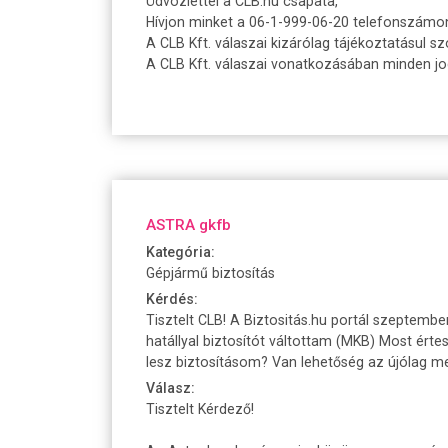
Üdvözlettel a CLB.hu csapata,
Hívjon minket a 06-1-999-06-20 telefonszámo
A CLB Kft. válaszai kizárólag tájékoztatásul sz
A CLB Kft. válaszai vonatkozásában minden jogi
ASTRA gkfb
Kategória:
Gépjármű biztosítás
Kérdés:
Tisztelt CLB! A Biztositás.hu portál szeptembe
hatállyal biztosítót váltottam (MKB) Most ért
lesz biztosításom? Van lehetőség az újólag 
Válasz:
Tisztelt Kérdező!