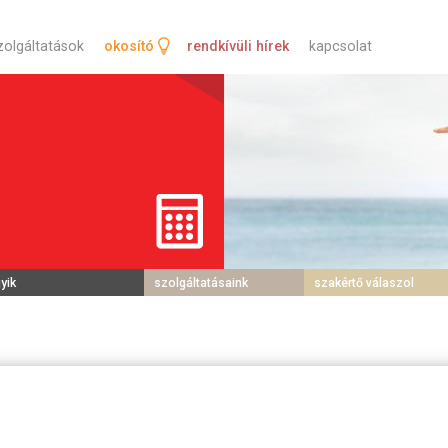
tartalomra
zolgáltatások
okosító
rendkívüli hírek
kapcsolat
yik
szolgáltatásaink
szakértő válaszol