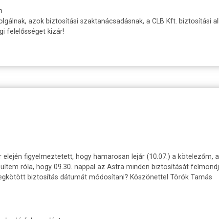
n
olgálnak, azok biztosítási szaktanácsadásnak, a CLB Kft. biztosítási a
 felelősséget kizár!
r elején figyelmeztetett, hogy hamarosan lejár (10.07.) a kötelezőm, a
esültem róla, hogy 09.30. nappal az Astra minden biztosítását felmond
megkötött biztosítás dátumát módosítani? Köszönettel Török Tamás