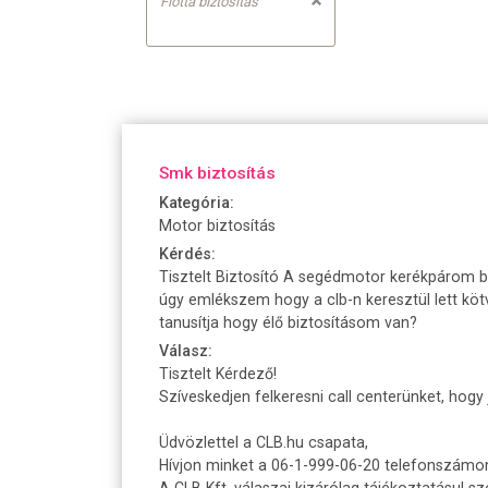
Flotta biztosítás
Smk biztosítás
Kategória:
Motor biztosítás
Kérdés:
Tisztelt Biztosító A segédmotor kerékpárom bi
úgy emlékszem hogy a clb-n keresztül lett kö
tanusítja hogy élő biztosításom van?
Válasz:
Tisztelt Kérdező!
Szíveskedjen felkeresni call centerünket, hog
Üdvözlettel a CLB.hu csapata,
Hívjon minket a 06-1-999-06-20 telefonszámo
A CLB Kft. válaszai kizárólag tájékoztatásul sz