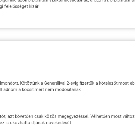
 felelősséget kizár!
felmondott. Kötöttünk a Generálival 2-évig fizettük a kötelezőt,most
kell adnom a kocsit,mert nem módosítanak.
ítót, azt követően csak közös megegyezéssel. Vélhetően most változo
ez is okozhatta díjának növekedését.