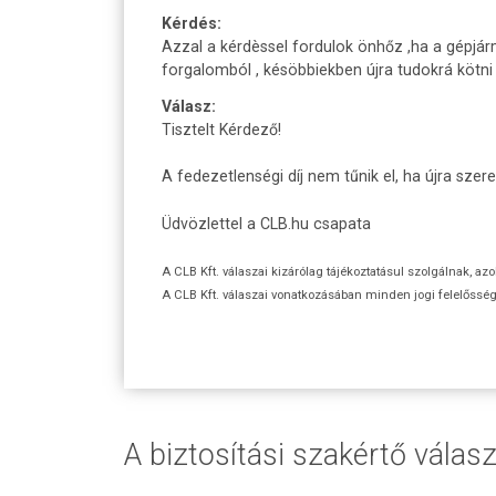
Kérdés:
Azzal a kérdèssel fordulok önhőz ,ha a gépjár
forgalomból , késöbbiekben újra tudokrá kötni
Válasz:
Tisztelt Kérdező!
A fedezetlenségi díj nem tűnik el, ha újra szer
Üdvözlettel a CLB.hu csapata
A CLB Kft. válaszai kizárólag tájékoztatásul szolgálnak, az
A CLB Kft. válaszai vonatkozásában minden jogi felelőssége
A biztosítási szakértő válasz