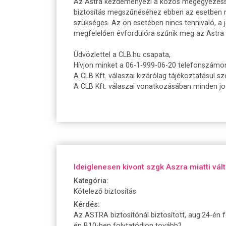
Az Astra kezdeményezi a közös megegyezésse
biztosítás megszűnéséhez ebben az esetben m
szükséges. Az ön esetében nincs tennivaló, a
megfelelően évfordulóra szűnik meg az Astra b
Üdvözlettel a CLB.hu csapata,
Hívjon minket a 06-1-999-06-20 telefonszámo
A CLB Kft. válaszai kizárólag tájékoztatásul sz
A CLB Kft. válaszai vonatkozásában minden jogi
Ideiglenesen kivont szgk Aszra miatti vál
Kategória:
Kötelező biztosítás
Kérdés:
Az ASTRA biztosítónál biztosított, aug.24-én f
én B10-ben folytatódjon tovább?