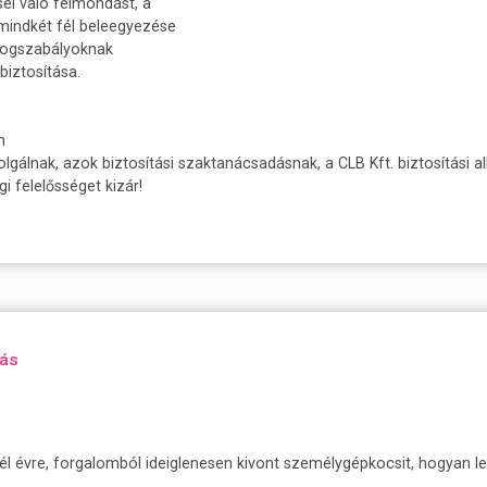
l való felmondást, a
indkét fél beleegyezése
 jogszabályoknak
iztosítása.
n
olgálnak, azok biztosítási szaktanácsadásnak, a CLB Kft. biztosítási a
 felelősséget kizár!
tás
él évre, forgalomból ideiglenesen kivont személygépkocsit, hogyan lehe