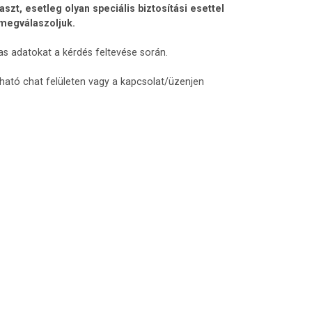
t, esetleg olyan speciális biztosítási esettel
 megválaszoljuk.
as adatokat a kérdés feltevése során.
lható chat felületen vagy a kapcsolat/üzenjen