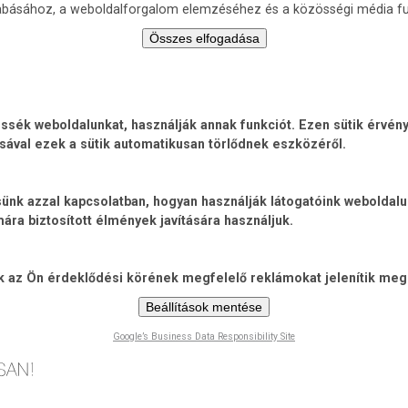
zabásához, a weboldalforgalom elemzéséhez és a közösségi média fu
Összes elfogadása
ék weboldalunkat, használják annak funkciót. Ezen sütik érvénye
sával ezek a sütik automatikusan törlődnek eszközéről.
jtsünk azzal kapcsolatban, hogyan használják látogatóink weboldal
ra biztosított élmények javítására használjuk.
ik az Ön érdeklődési körének megfelelő reklámokat jelenítik meg
Beállítások mentése
Google’s Business Data Responsibility Site
Ugrás
a