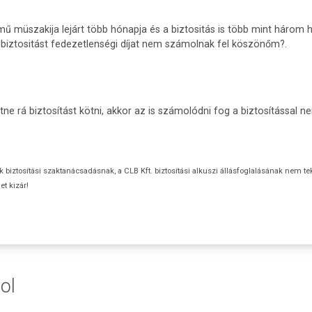
mű müszakija lejárt több hónapja és a biztositás is több mint három
 biztositást fedezetlenségi díjat nem számolnak fel köszönőm?.
etne rá biztosítást kötni, akkor az is számolódni fog a biztosítással 
ok biztosítási szaktanácsadásnak, a CLB Kft. biztosítási alkuszi állásfoglalásának nem te
t kizár!
ol