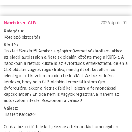
Netrisk vs. CLB
2026 április 01.
Kategória:
Kötelező biztosítás
Kérdés:
Tisztelt Szakértő! Amikor a gépjárművemet vásároltam, akkor
az eladó autószalon a Neteisk oldalán kötötte meg a KGFB-t. A
napokban a Netrisk küldte is az évfordulós emlékeztetőt, de én a
CLB oldalán vagyok regisztrálva, mindig itt ott kezeltem és
jelenleg is ott kezelem minden biztosítást. Azt szeretném
kérdezni, hogy ha a CLB oldalán keresztül kötöm újra
évfordulóra, akkor a Netrisk felé kell jelezni a felmondással
kapcsolatban? Én oda nem is vagyok regisztrálva, hanem az
autószalon intézte. Köszönöm a választ!
Válasz:
Tisztelt Kérdező!
Csak a biztosító felé kell jeleznie a felmondást, amennyiben