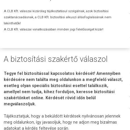
A CLB Kft. válaszai kizárólag tájékoztatásul szolgálnak, azok biztosítási
szaktanácsadásnak, a CLB Kft. biztosítási alkuszi állásfoglalásának nem
tekinthetők!
A CLB Kft. válaszai vonatkozásában minden jogi felelősséget kizár!
A biztosítási szakértő válaszol
Tegye fel biztosítással kapcsolatos kérdését! Amennyiben
kérdésére nem találta meg oldalunkon a megfelelő választ,
esetleg olyan speciális biztosítási esettel találkozik,
amellyel nem tudja, kihez forduljon, keresse biztosítási
szakértőnket online. Kérdését rövid időn belül
megválaszoljuk.
Tájékoztatjuk, hogy a beküldött kérdések nyilvánosan jelennek
meg oldalunkon, így javasoljuk, hogy ne adjon meg bizalmas
adatokat a kérdés feltevése során.