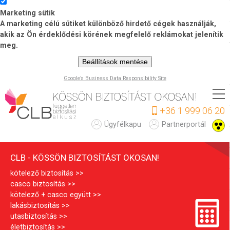
Marketing sütik
A marketing célú sütiket különböző hirdető cégek használják,
akik az Ön érdeklődési körének megfelelő reklámokat jelenítik
meg.
Beállítások mentése
Google’s Business Data Responsibility Site
Ugrás
a
+36 1 999 06 20
tartalomra
C
Ügyfélkapu
Partnerportál
L
CLB - KÖSSÖN BIZTOSÍTÁST OKOSAN!
B
kötelező biztosítás
casco biztosítás
kötelező + casco együtt
lakásbiztosítás
utasbiztosítás
életbiztosítás