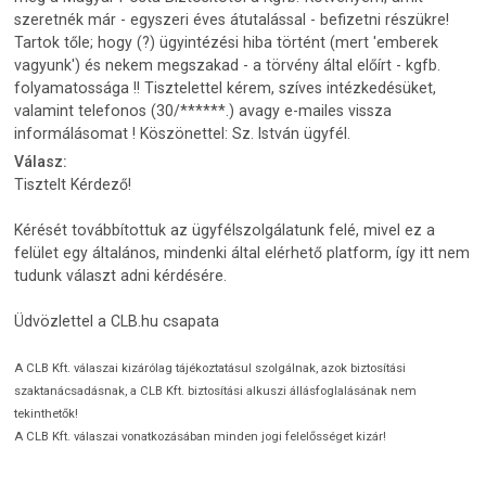
szeretnék már - egyszeri éves átutalással - befizetni részükre!
Tartok tőle; hogy (?) ügyintézési hiba történt (mert 'emberek
vagyunk') és nekem megszakad - a törvény által előírt - kgfb.
folyamatossága !! Tisztelettel kérem, szíves intézkedésüket,
valamint telefonos (30/******.) avagy e-mailes vissza
informálásomat ! Köszönettel: Sz. István ügyfél.
Válasz:
Tisztelt Kérdező!
Kérését továbbítottuk az ügyfélszolgálatunk felé, mivel ez a
felület egy általános, mindenki által elérhető platform, így itt nem
tudunk választ adni kérdésére.
Üdvözlettel a CLB.hu csapata
A CLB Kft. válaszai kizárólag tájékoztatásul szolgálnak, azok biztosítási
szaktanácsadásnak, a CLB Kft. biztosítási alkuszi állásfoglalásának nem
tekinthetők!
A CLB Kft. válaszai vonatkozásában minden jogi felelősséget kizár!