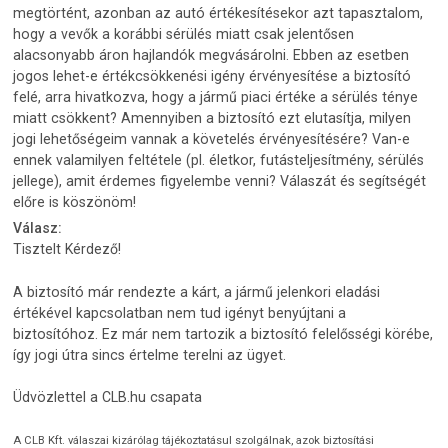
megtörtént, azonban az autó értékesítésekor azt tapasztalom,
hogy a vevők a korábbi sérülés miatt csak jelentősen
alacsonyabb áron hajlandók megvásárolni. Ebben az esetben
jogos lehet-e értékcsökkenési igény érvényesítése a biztosító
felé, arra hivatkozva, hogy a jármű piaci értéke a sérülés ténye
miatt csökkent? Amennyiben a biztosító ezt elutasítja, milyen
jogi lehetőségeim vannak a követelés érvényesítésére? Van-e
ennek valamilyen feltétele (pl. életkor, futásteljesítmény, sérülés
jellege), amit érdemes figyelembe venni? Válaszát és segítségét
előre is köszönöm!
Válasz:
Tisztelt Kérdező!
A biztosító már rendezte a kárt, a jármű jelenkori eladási
értékével kapcsolatban nem tud igényt benyújtani a
biztosítóhoz. Ez már nem tartozik a biztosító felelősségi körébe,
így jogi útra sincs értelme terelni az ügyet.
Üdvözlettel a CLB.hu csapata
A CLB Kft. válaszai kizárólag tájékoztatásul szolgálnak, azok biztosítási