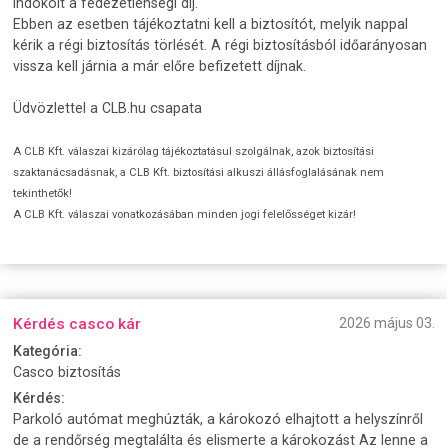
indokolt a fedezetlenségi díj.
Ebben az esetben tájékoztatni kell a biztosítót, melyik nappal
kérik a régi biztosítás törlését. A régi biztosításból időarányosan
vissza kell járnia a már előre befizetett díjnak.
Üdvözlettel a CLB.hu csapata
A CLB Kft. válaszai kizárólag tájékoztatásul szolgálnak, azok biztosítási
szaktanácsadásnak, a CLB Kft. biztosítási alkuszi állásfoglalásának nem
tekinthetők!
A CLB Kft. válaszai vonatkozásában minden jogi felelősséget kizár!
Kérdés casco kár
2026 május 03.
Kategória:
Casco biztosítás
Kérdés:
Parkoló autómat meghúzták, a károkozó elhajtott a helyszínről
de a rendőrség megtalálta és elismerte a károkozást Az lenne a