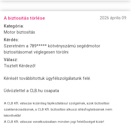
A biztositás törlése
2026 április 09.
Kategória:
Motor biztosítás
Kérdés:
Szeretném a 789***** kötvényszámú segédmotor
biztositásomat véglegesen törölni
Válasz:
Tisztelt Kérdező!
Kérését továbbítottuk ügyfélszolgálatunk felé.
Üdvözlettel a CLB.hu csapata
A CLB Kft. válaszai kizárólag tájékoztatásul szolgálnak, azok biztosítási
szaktanácsadásnak, a CLB Kft. biztosítási alkuszi állásfoglalásának nem
tekinthetők!
A CLB Kft. válaszai vonatkozásában minden jogi felelősséget kizár!