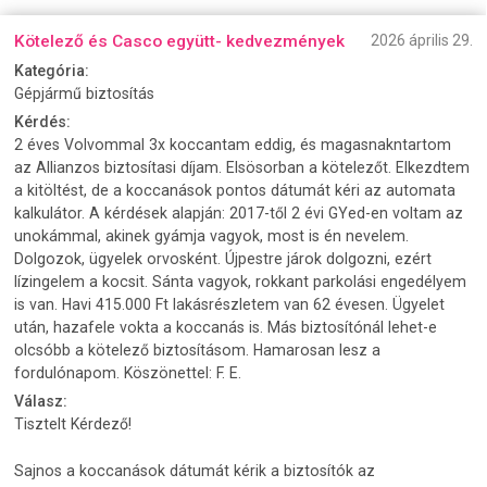
Kötelező és Casco együtt- kedvezmények
2026 április 29.
Kategória:
Gépjármű biztosítás
Kérdés:
2 éves Volvommal 3x koccantam eddig, és magasnakntartom
az Allianzos biztosítasi díjam. Elsösorban a kötelezőt. Elkezdtem
a kitöltést, de a koccanások pontos dátumát kéri az automata
kalkulátor. A kérdések alapján: 2017-től 2 évi GYed-en voltam az
unokámmal, akinek gyámja vagyok, most is én nevelem.
Dolgozok, ügyelek orvosként. Újpestre járok dolgozni, ezért
lízingelem a kocsit. Sánta vagyok, rokkant parkolási engedélyem
is van. Havi 415.000 Ft lakásrészletem van 62 évesen. Ügyelet
után, hazafele vokta a koccanás is. Más biztosítónál lehet-e
olcsóbb a kötelező biztosításom. Hamarosan lesz a
fordulónapom. Köszönettel: F. E.
Válasz:
Tisztelt Kérdező!
Sajnos a koccanások dátumát kérik a biztosítók az