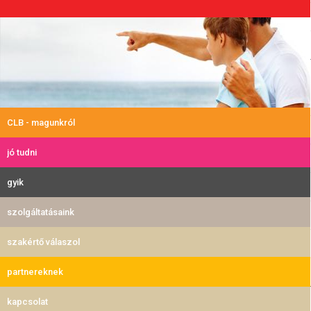
CLB - magunkról
jó tudni
gyik
szolgáltatásaink
szakértő válaszol
partnereknek
kapcsolat