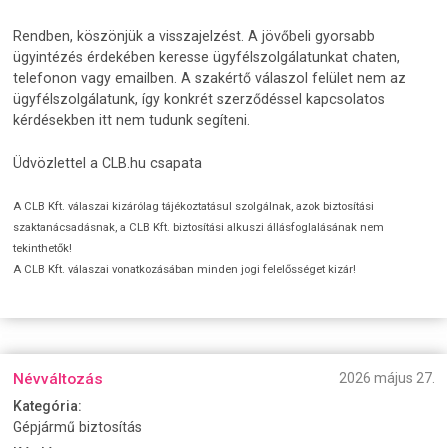
Rendben, köszönjük a visszajelzést. A jövőbeli gyorsabb
ügyintézés érdekében keresse ügyfélszolgálatunkat chaten,
telefonon vagy emailben. A szakértő válaszol felület nem az
ügyfélszolgálatunk, így konkrét szerződéssel kapcsolatos
kérdésekben itt nem tudunk segíteni.
Üdvözlettel a CLB.hu csapata
A CLB Kft. válaszai kizárólag tájékoztatásul szolgálnak, azok biztosítási
szaktanácsadásnak, a CLB Kft. biztosítási alkuszi állásfoglalásának nem
tekinthetők!
A CLB Kft. válaszai vonatkozásában minden jogi felelősséget kizár!
Névváltozás
2026 május 27.
Kategória:
Gépjármű biztosítás