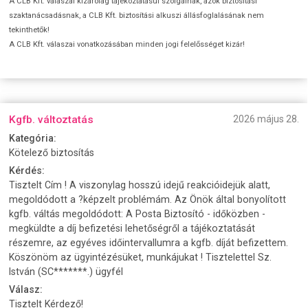
A CLB Kft. válaszai kizárólag tájékoztatásul szolgálnak, azok biztosítási
szaktanácsadásnak, a CLB Kft. biztosítási alkuszi állásfoglalásának nem
tekinthetők!
A CLB Kft. válaszai vonatkozásában minden jogi felelősséget kizár!
Kgfb. változtatás
2026 május 28.
Kategória:
Kötelező biztosítás
Kérdés:
Tisztelt Cím ! A viszonylag hosszú idejű reakcióidejük alatt,
megoldódott a ?képzelt problémám. Az Önök által bonyolított
kgfb. váltás megoldódott: A Posta Biztosító - időközben -
megküldte a díj befizetési lehetőségről a tájékoztatását
részemre, az egyéves időintervallumra a kgfb. díját befizettem.
Köszönöm az ügyintézésüket, munkájukat ! Tisztelettel Sz.
István (SC*******.) ügyfél
Válasz:
Tisztelt Kérdező!