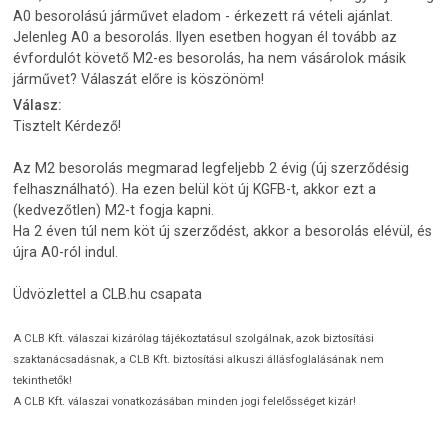
A0 besorolású járművet eladom - érkezett rá vételi ajánlat.
Jelenleg A0 a besorolás. Ilyen esetben hogyan él tovább az
évfordulót követő M2-es besorolás, ha nem vásárolok másik
járművet? Válaszát előre is köszönöm!
Válasz:
Tisztelt Kérdező!
Az M2 besorolás megmarad legfeljebb 2 évig (új szerződésig
felhasználható). Ha ezen belül köt új KGFB-t, akkor ezt a
(kedvezőtlen) M2-t fogja kapni.
Ha 2 éven túl nem köt új szerződést, akkor a besorolás elévül, és
újra A0-ról indul.
Üdvözlettel a CLB.hu csapata
A CLB Kft. válaszai kizárólag tájékoztatásul szolgálnak, azok biztosítási
szaktanácsadásnak, a CLB Kft. biztosítási alkuszi állásfoglalásának nem
tekinthetők!
A CLB Kft. válaszai vonatkozásában minden jogi felelősséget kizár!