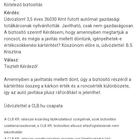
Kötelező biztosítás
Kérdés:
Üdvözlöm! 3,5 éves 36030 Kmt futott autómat gazdasági
totálkárosnak nyílvánították. Javítható, csak nem gazdaságosan.
A biztosító szerint! Kérdésem, hogy amennyiben megtartjuk a
roncsot, és mégis a javítás mellett döntünk, igényelhetek-e
értékcsökkenési kártérítést? Köszönöm előre is, üdvözlettel: B.S.
Krisztina
Válasz:
Tisztelt Kérdező!
Amennyiben a javíttatás mellett dönt, úgy a biztosító részéről a
kártérítési összeg a kárkori érték és a roncsérték különbözete,
így az autó javítása plusz ráfordítást is jelenthet.
Üdvözlettel a CLB.hu csapata
A CLB Kft. válaszai kizárólag tájékoztatásul szolgálnak, azok biztosítási
szaktanácsadásnak, a CLB Kft. biztosítási alkuszi állásfoglalásának nem
tekinthetők!
A CLB Kft. válaszai vonatkozásában minden jogi felelősséget kizár!