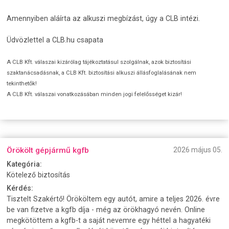
Amennyiben aláírta az alkuszi megbízást, úgy a CLB intézi.
Üdvözlettel a CLB.hu csapata
A CLB Kft. válaszai kizárólag tájékoztatásul szolgálnak, azok biztosítási
szaktanácsadásnak, a CLB Kft. biztosítási alkuszi állásfoglalásának nem
tekinthetők!
A CLB Kft. válaszai vonatkozásában minden jogi felelősséget kizár!
Örökölt gépjármű kgfb
2026 május 05.
Kategória:
Kötelező biztosítás
Kérdés:
Tisztelt Szakértő! Örököltem egy autót, amire a teljes 2026. évre
be van fizetve a kgfb díja - még az örökhagyó nevén. Online
megkötöttem a kgfb-t a saját nevemre egy héttel a hagyatéki