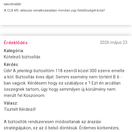
tekinthetők!
A CLB Kft. válaszai vonatkozásában minden jogi felelősséget kizár!
Érdeklődés
2026 május 23.
Kategória:
Kötelező biztosítás
Kérdés:
Üdv! A jelenlegi biztosítóm 118 ezerről közel 300 ezerre emelte
a köt. Biztosítás éves díjat. Semmi esemény nem történt B 6 -
ban vagyok. Kérdésem hogy ez szabályos e ? Ezt én arcátlan
összegnek tartom, úgy hogy semmilyen új körülmény nem
merült fel Koszonom.
Válasz:
Tisztelt Kérdező!
A biztosítók rendszeresen módosítanak az árazási
stratégiájukon, ez az ő belső döntésük. Érdemes körbenézni,