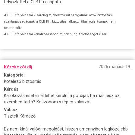
Üdvözlettel a CLB.hu csapata
A CLB Kft. válaszai kizárólag tájékoztatásul szolgálnak, azok biztosítási
szaktanácsadásnak, a CLB Kft. biztosítási alkuszi állásfoglalásának nem
tekinthetők!
A CLB Kft. válaszai vonatkozásában minden jogi felelősséget kizár!
Károkozói díj
2026 március 19.
Kategória:
Kötelező biztosítás
Kérdés:
Károkozás esetén el lehet kerülni a pótdíjat, ha más lesz az
üzemben tartó? Köszönöm szépen válaszát!
Válasz:
Tisztelt Kérdező!
Ez nem kínál valódi megoldást, hiszen amennyiben legközelebb