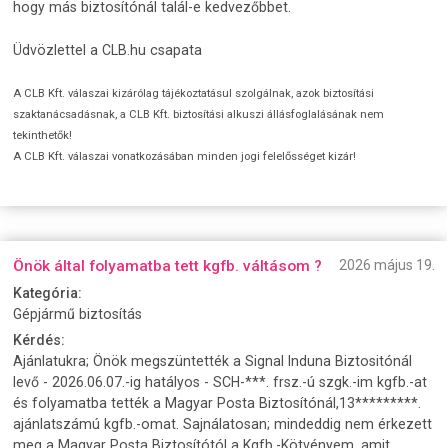
hogy más biztosítónál talál-e kedvezőbbet.
Üdvözlettel a CLB.hu csapata
A CLB Kft. válaszai kizárólag tájékoztatásul szolgálnak, azok biztosítási
szaktanácsadásnak, a CLB Kft. biztosítási alkuszi állásfoglalásának nem
tekinthetők!
A CLB Kft. válaszai vonatkozásában minden jogi felelősséget kizár!
Önök által folyamatba tett kgfb. váltásom ?
2026 május 19.
Kategória:
Gépjármű biztosítás
Kérdés:
Ajánlatukra; Önök megszüntették a Signal Induna Biztositónál
levő - 2026.06.07.-ig hatályos - SCH-***. frsz.-ú szgk.-im kgfb.-at
és folyamatba tették a Magyar Posta Biztosítónál,13*********.
ajánlatszámú kgfb.-omat. Sajnálatosan; mindeddig nem érkezett
meg a Magyar Posta Biztosítótól a Kgfb.-Kötvényem, amit