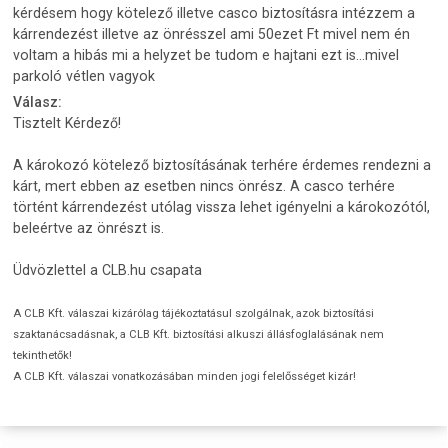
kérdésem hogy kötelező illetve casco biztosításra intézzem a
kárrendezést illetve az önrésszel ami 50ezet Ft mivel nem én
voltam a hibás mi a helyzet be tudom e hajtani ezt is...mivel
parkoló vétlen vagyok
Válasz:
Tisztelt Kérdező!
A károkozó kötelező biztosításának terhére érdemes rendezni a
kárt, mert ebben az esetben nincs önrész. A casco terhére
történt kárrendezést utólag vissza lehet igényelni a károkozótól,
beleértve az önrészt is.
Üdvözlettel a CLB.hu csapata
A CLB Kft. válaszai kizárólag tájékoztatásul szolgálnak, azok biztosítási
szaktanácsadásnak, a CLB Kft. biztosítási alkuszi állásfoglalásának nem
tekinthetők!
A CLB Kft. válaszai vonatkozásában minden jogi felelősséget kizár!