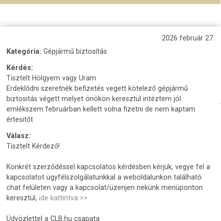
2026 február 27.
Kategória:
Gépjármű biztosítás
Kérdés:
Tisztelt Hölgyem vagy Uram
Erdeklődni szeretnék befizetés vegett kötelező gépjármű
biztositás végett melyet önökön keresztül intéztem jól
emlékszem februárban kellett volna fizetni de nem kaptam
értesitőt
Válasz:
Tisztelt Kérdező!
Konkrét szerződéssel kapcsolatos kérdésben kérjük, vegye fel a
kapcsolatot ügyfélszolgálatunkkal a weboldalunkon található
chat felületen vagy a kapcsolat/üzenjen nekünk menüponton
keresztül,
ide kattintva >>
.
Üdvözlettel a CLB.hu csapata