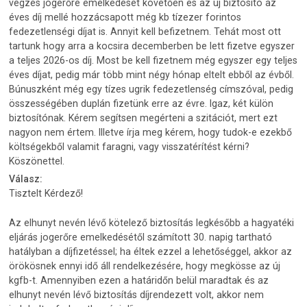
végzés jogerőre emelkedését követően és az új biztosító az
éves díj mellé hozzácsapott még kb tízezer forintos
fedezetlenségi díjat is. Annyit kell befizetnem. Tehát most ott
tartunk hogy arra a kocsira decemberben be lett fizetve egyszer
a teljes 2026-os díj. Most be kell fizetnem még egyszer egy teljes
éves díjat, pedig már több mint négy hónap eltelt ebből az évből.
Búnuszként még egy tízes ugrik fedezetlenség címszóval, pedig
összességében duplán fizetünk erre az évre. Igaz, két külön
biztosítónak. Kérem segítsen megérteni a szitációt, mert ezt
nagyon nem értem. Illetve írja meg kérem, hogy tudok-e ezekbő
költségekből valamit faragni, vagy visszatérítést kérni?
Köszönettel.
Válasz:
Tisztelt Kérdező!
Az elhunyt nevén lévő kötelező biztosítás legkésőbb a hagyatéki
eljárás jogerőre emelkedésétől számított 30. napig tartható
hatályban a díjfizetéssel; ha éltek ezzel a lehetőséggel, akkor az
örökösnek ennyi idő áll rendelkezésére, hogy megkösse az új
kgfb-t. Amennyiben ezen a határidőn belül maradtak és az
elhunyt nevén lévő biztosítás díjrendezett volt, akkor nem