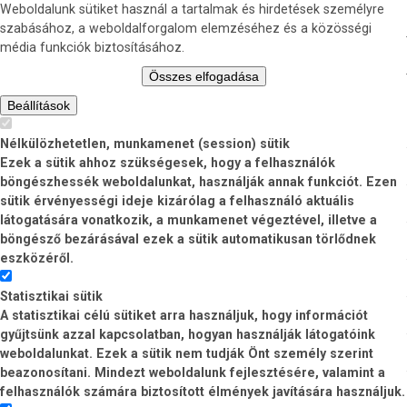
Weboldalunk sütiket használ a tartalmak és hirdetések személyre
szabásához, a weboldalforgalom elemzéséhez és a közösségi
média funkciók biztosításához.
Összes elfogadása
Beállítások
Nélkülözhetetlen, munkamenet (session) sütik
Ezek a sütik ahhoz szükségesek, hogy a felhasználók
böngészhessék weboldalunkat, használják annak funkciót. Ezen
sütik érvényességi ideje kizárólag a felhasználó aktuális
látogatására vonatkozik, a munkamenet végeztével, illetve a
böngésző bezárásával ezek a sütik automatikusan törlődnek
eszközéről.
Statisztikai sütik
A statisztikai célú sütiket arra használjuk, hogy információt
gyűjtsünk azzal kapcsolatban, hogyan használják látogatóink
weboldalunkat. Ezek a sütik nem tudják Önt személy szerint
beazonosítani. Mindezt weboldalunk fejlesztésére, valamint a
felhasználók számára biztosított élmények javítására használjuk.