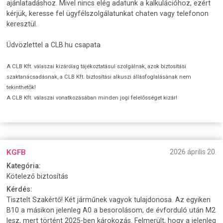
ajánlatadáshoz. Mivel nincs elég adatunk a kalkulációhoz, ezért
kérjük, keresse fel ügyfélszolgálatunkat chaten vagy telefonon
keresztül.
Üdvözlettel a CLB.hu csapata
A CLB Kft. válaszai kizárólag tájékoztatásul szolgálnak, azok biztosítási
szaktanácsadásnak, a CLB Kft. biztosítási alkuszi állásfoglalásának nem
tekinthetők!
A CLB Kft. válaszai vonatkozásában minden jogi felelősséget kizár!
KGFB
2026 április 20.
Kategória:
Kötelező biztosítás
Kérdés:
Tisztelt Szakértő! Két járműnek vagyok tulajdonosa. Az egyiken
B10 a másikon jelenleg A0 a besorolásom, de évforduló után M2
lesz, mert történt 2025-ben károkozás. Felmerült, hogy a jelenleg