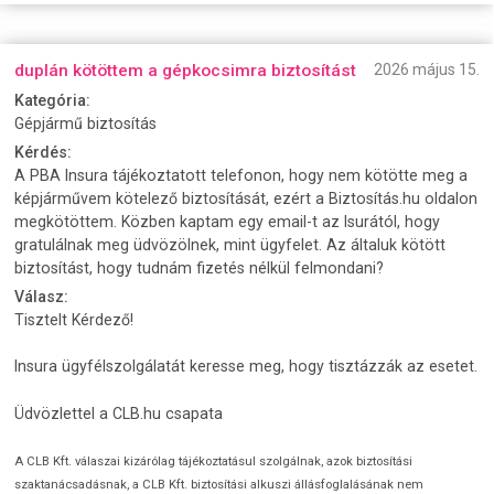
duplán kötöttem a gépkocsimra biztosítást
2026 május 15.
Kategória:
Gépjármű biztosítás
Kérdés:
A PBA Insura tájékoztatott telefonon, hogy nem kötötte meg a
képjárművem kötelező biztosítását, ezért a Biztosítás.hu oldalon
megkötöttem. Közben kaptam egy email-t az Isurától, hogy
gratulálnak meg üdvözölnek, mint ügyfelet. Az általuk kötött
biztosítást, hogy tudnám fizetés nélkül felmondani?
Válasz:
Tisztelt Kérdező!
Insura ügyfélszolgálatát keresse meg, hogy tisztázzák az esetet.
Üdvözlettel a CLB.hu csapata
A CLB Kft. válaszai kizárólag tájékoztatásul szolgálnak, azok biztosítási
szaktanácsadásnak, a CLB Kft. biztosítási alkuszi állásfoglalásának nem