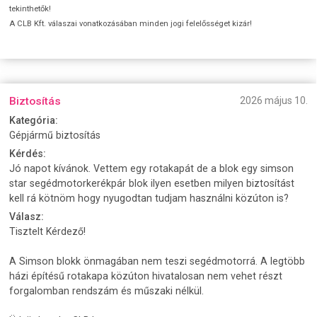
tekinthetők!
A CLB Kft. válaszai vonatkozásában minden jogi felelősséget kizár!
Biztosítás
2026 május 10.
Kategória:
Gépjármű biztosítás
Kérdés:
Jó napot kívánok. Vettem egy rotakapát de a blok egy simson
star segédmotorkerékpár blok ilyen esetben milyen biztosítást
kell rá kötnöm hogy nyugodtan tudjam használni közúton is?
Válasz:
Tisztelt Kérdező!
A Simson blokk önmagában nem teszi segédmotorrá. A legtöbb
házi építésű rotakapa közúton hivatalosan nem vehet részt
forgalomban rendszám és műszaki nélkül.