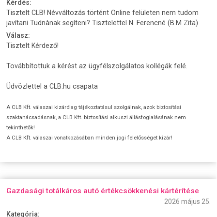
Kérdés:
Tisztelt CLB! Névváltozás történt Online felületen nem tudom
javítani Tudnànak segíteni? Tisztelettel N. Ferencné (B.M Zita)
Válasz:
Tisztelt Kérdező!
Továbbítottuk a kérést az ügyfélszolgálatos kollégák felé.
Üdvözlettel a CLB.hu csapata
A CLB Kft. válaszai kizárólag tájékoztatásul szolgálnak, azok biztosítási
szaktanácsadásnak, a CLB Kft. biztosítási alkuszi állásfoglalásának nem
tekinthetők!
A CLB Kft. válaszai vonatkozásában minden jogi felelősséget kizár!
Gazdasági totálkáros autó értékcsökkenési kártérítése
2026 május 25.
Kategória: