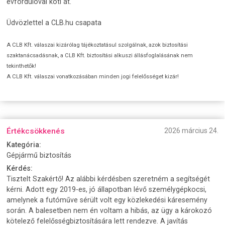
évfordulóval köti át.
Üdvözlettel a CLB.hu csapata
A CLB Kft. válaszai kizárólag tájékoztatásul szolgálnak, azok biztosítási
szaktanácsadásnak, a CLB Kft. biztosítási alkuszi állásfoglalásának nem
tekinthetők!
A CLB Kft. válaszai vonatkozásában minden jogi felelősséget kizár!
Értékcsökkenés
2026 március 24.
Kategória:
Gépjármű biztosítás
Kérdés:
Tisztelt Szakértő! Az alábbi kérdésben szeretném a segítségét
kérni. Adott egy 2019-es, jó állapotban lévő személygépkocsi,
amelynek a futóműve sérült volt egy közlekedési káresemény
során. A balesetben nem én voltam a hibás, az ügy a károkozó
kötelező felelősségbiztosítására lett rendezve. A javítás