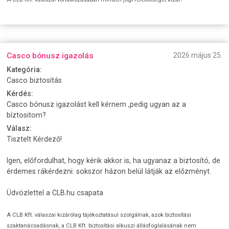
Casco bónusz igazolás
2026 május 25.
Kategória:
Casco biztosítás
Kérdés:
Casco bónusz igazolást kell kérnem ,pedig ugyan az a
bíztositom?
Válasz:
Tisztelt Kérdező!
Igen, előfordulhat, hogy kérik akkor is, ha ugyanaz a biztosító, de
érdemes rákérdezni: sokszor házon belül látják az előzményt.
Üdvözlettel a CLB.hu csapata
A CLB Kft. válaszai kizárólag tájékoztatásul szolgálnak, azok biztosítási
szaktanácsadásnak, a CLB Kft. biztosítási alkuszi állásfoglalásának nem