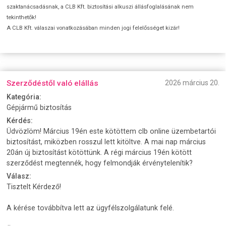
szaktanácsadásnak, a CLB Kft. biztosítási alkuszi állásfoglalásának nem
tekinthetők!
A CLB Kft. válaszai vonatkozásában minden jogi felelősséget kizár!
Szerződéstől való elállás
2026 március 20.
Kategória:
Gépjármű biztosítás
Kérdés:
Üdvözlöm! Március 19én este kötöttem clb online üzembetartói
biztosítást, miközben rosszul lett kitöltve. A mai nap március
20án új biztosítást kötöttünk. A régi március 19én kötött
szerződést megtennék, hogy felmondják érvénytelenítik?
Válasz:
Tisztelt Kérdező!
A kérése továbbítva lett az ügyfélszolgálatunk felé.