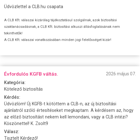
Üdvözlettel a CLB.hu csapata
A CLB Kft. válaszai kizárólag tájékoztatásul szolgálnak, azok biztosítási
szaktanácsadásnak, a CLB Kft. biztosítási alkuszi állásfoglalásának nem
tekinthetők!
A CLB Kft. válaszai vonatkozásában minden jogi felelősséget kizár!
Évfordulós KGFB váltás.
2026 május 07.
Kategória:
Kötelező biztosítás
Kérdés:
Üdvözlöm! Új KGFB-t kötöttem a CLB-n, az új biztosítási
ajánlatról szóló értesítéseket megkaptam. A kérdésem az, hogy
az előző biztosítást nekem kell lemondani, vagy a CLB intézi?
Köszönettel! K. Zsolt9
Válasz:
Tisztelt Kérdező!