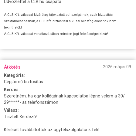
Üdvözlettel a CLB.hu csapata
A CLB Kft. válaszai kizárólag tájékoztatásul szolgálnak, azok biztosítási
szaktanácsadásnak, a CLB Kft. biztosítási alkuszi állásfoglalásának nem
tekinthetők!
A CLB Kft. válaszai vonatkozásában minden jogi felelősséget kizár!
Átkötés
2026 május 09.
Kategória:
Gépjármű biztosítás
Kérdés:
Szeretném, ha egy kollégának kapcsolatba lépne velem a 30/
29*****- as telefonszámon
Válasz:
Tisztelt Kérdező!
Kérését továbbítottuk az ügyfélszolgálatunk felé.