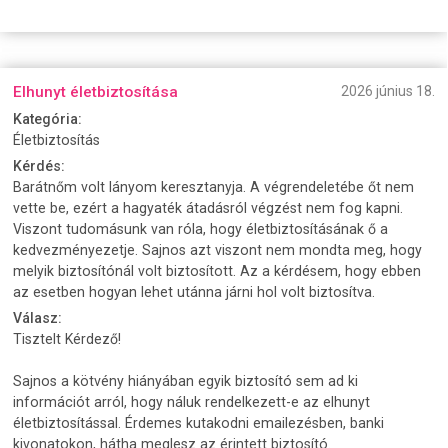
Elhunyt életbiztosítása
2026 június 18.
Kategória:
Életbiztosítás
Kérdés:
Barátnőm volt lányom keresztanyja. A végrendeletébe őt nem
vette be, ezért a hagyaték átadásról végzést nem fog kapni.
Viszont tudomásunk van róla, hogy életbiztosításának ő a
kedvezményezetje. Sajnos azt viszont nem mondta meg, hogy
melyik biztosítónál volt biztosított. Az a kérdésem, hogy ebben
az esetben hogyan lehet utánna járni hol volt biztosítva.
Válasz:
Tisztelt Kérdező!
Sajnos a kötvény hiányában egyik biztosító sem ad ki
információt arról, hogy náluk rendelkezett-e az elhunyt
életbiztosítással. Érdemes kutakodni emailezésben, banki
kivonatokon, hátha meglesz az érintett biztosító.