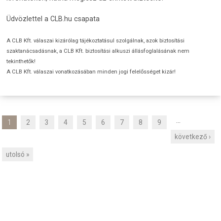
Üdvözlettel a CLB.hu csapata
A CLB Kft. válaszai kizárólag tájékoztatásul szolgálnak, azok biztosítási
szaktanácsadásnak, a CLB Kft. biztosítási alkuszi állásfoglalásának nem
tekinthetők!
A CLB Kft. válaszai vonatkozásában minden jogi felelősséget kizár!
…
1
2
3
4
5
6
7
8
9
O
következő ›
l
d
utolsó »
a
l
a
k