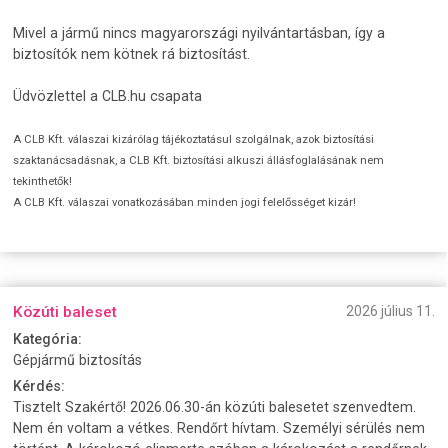
Mivel a jármű nincs magyarországi nyilvántartásban, így a
biztosítók nem kötnek rá biztosítást.
Üdvözlettel a CLB.hu csapata
A CLB Kft. válaszai kizárólag tájékoztatásul szolgálnak, azok biztosítási
szaktanácsadásnak, a CLB Kft. biztosítási alkuszi állásfoglalásának nem
tekinthetők!
A CLB Kft. válaszai vonatkozásában minden jogi felelősséget kizár!
Közúti baleset
2026 július 11.
Kategória:
Gépjármű biztosítás
Kérdés:
Tisztelt Szakértő! 2026.06.30-án közúti balesetet szenvedtem.
Nem én voltam a vétkes. Rendőrt hívtam. Személyi sérülés nem