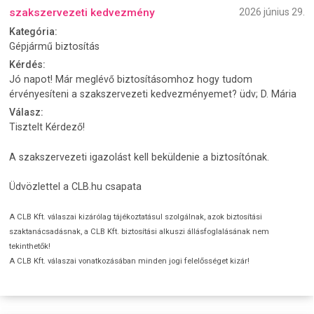
szakszervezeti kedvezmény
2026 június 29.
Kategória:
Gépjármű biztosítás
Kérdés:
Jó napot! Már meglévő biztosításomhoz hogy tudom
érvényesíteni a szakszervezeti kedvezményemet? üdv; D. Mária
Válasz:
Tisztelt Kérdező!
A szakszervezeti igazolást kell beküldenie a biztosítónak.
Üdvözlettel a CLB.hu csapata
A CLB Kft. válaszai kizárólag tájékoztatásul szolgálnak, azok biztosítási
szaktanácsadásnak, a CLB Kft. biztosítási alkuszi állásfoglalásának nem
tekinthetők!
A CLB Kft. válaszai vonatkozásában minden jogi felelősséget kizár!