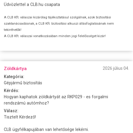
Üdvözlettel a CLB.hu csapata
A CLB Kft. válaszai kizárólag tájékoztatásul szolgálnak, azok biztosítási
szaktanácsadásnak, a CLB Kft. biztosítási alkuszi állásfoglalásának nem
tekinthetők!
A CLB Kft. válaszai vonatkozásában minden jogi felelősséget kizár!
Zöldkártya
2026 július 04.
Kategória:
Gépjármű biztosítás
Kérdés:
Hogyan kaphatok zöldkártyát az RKP029 - es forgalmi
rendszámú autómhoz?
Válasz:
Tisztelt Kérdező!
CLB ügyfélkapujában van lehetősége lekérni.