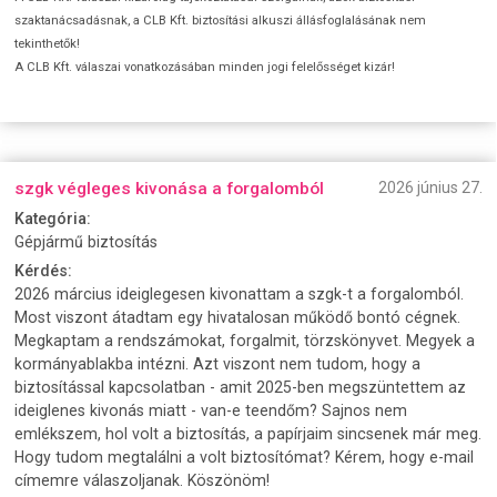
szaktanácsadásnak, a CLB Kft. biztosítási alkuszi állásfoglalásának nem
tekinthetők!
A CLB Kft. válaszai vonatkozásában minden jogi felelősséget kizár!
szgk végleges kivonása a forgalomból
2026 június 27.
Kategória:
Gépjármű biztosítás
Kérdés:
2026 március ideiglegesen kivonattam a szgk-t a forgalomból.
Most viszont átadtam egy hivatalosan működő bontó cégnek.
Megkaptam a rendszámokat, forgalmit, törzskönyvet. Megyek a
kormányablakba intézni. Azt viszont nem tudom, hogy a
biztosítással kapcsolatban - amit 2025-ben megszüntettem az
ideiglenes kivonás miatt - van-e teendőm? Sajnos nem
emlékszem, hol volt a biztosítás, a papírjaim sincsenek már meg.
Hogy tudom megtalálni a volt biztosítómat? Kérem, hogy e-mail
címemre válaszoljanak. Köszönöm!