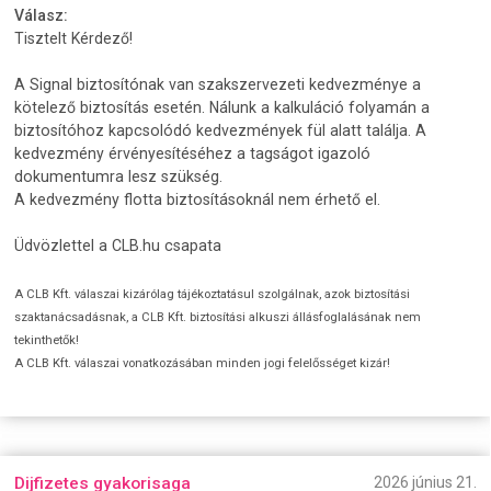
Válasz:
Tisztelt Kérdező!
A Signal biztosítónak van szakszervezeti kedvezménye a
kötelező biztosítás esetén. Nálunk a kalkuláció folyamán a
biztosítóhoz kapcsolódó kedvezmények fül alatt találja. A
kedvezmény érvényesítéséhez a tagságot igazoló
dokumentumra lesz szükség.
A kedvezmény flotta biztosításoknál nem érhető el.
Üdvözlettel a CLB.hu csapata
A CLB Kft. válaszai kizárólag tájékoztatásul szolgálnak, azok biztosítási
szaktanácsadásnak, a CLB Kft. biztosítási alkuszi állásfoglalásának nem
tekinthetők!
A CLB Kft. válaszai vonatkozásában minden jogi felelősséget kizár!
Dijfizetes gyakorisaga
2026 június 21.