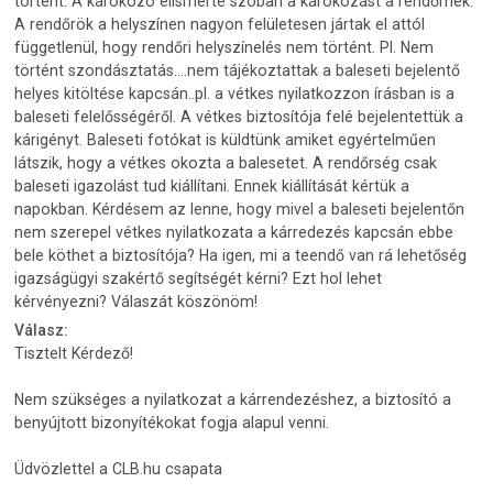
történt. A károkozó elismerte szóban a károkozást a rendőrnek.
A rendőrök a helyszínen nagyon felületesen jártak el attól
függetlenül, hogy rendőri helyszínelés nem történt. Pl. Nem
történt szondásztatás....nem tájékoztattak a baleseti bejelentő
helyes kitöltése kapcsán..pl. a vétkes nyilatkozzon írásban is a
baleseti felelősségéről. A vétkes biztosítója felé bejelentettük a
kárigényt. Baleseti fotókat is küldtünk amiket egyértelműen
látszik, hogy a vétkes okozta a balesetet. A rendőrség csak
baleseti igazolást tud kiállítani. Ennek kiállítását kértük a
napokban. Kérdésem az lenne, hogy mivel a baleseti bejelentőn
nem szerepel vétkes nyilatkozata a kárredezés kapcsán ebbe
bele köthet a biztosítója? Ha igen, mi a teendő van rá lehetőség
igazságügyi szakértő segítségét kérni? Ezt hol lehet
kérvényezni? Válaszát köszönöm!
Válasz:
Tisztelt Kérdező!
Nem szükséges a nyilatkozat a kárrendezéshez, a biztosító a
benyújtott bizonyítékokat fogja alapul venni.
Üdvözlettel a CLB.hu csapata