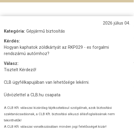
2026 július 04.
Kategória:
Gépjármű biztosítás
Kérdés:
Hogyan kaphatok zöldkártyát az RKP029 - es forgalmi
rendszámú autómhoz?
Válasz:
Tisztelt Kérdező!
CLB ügyfélkapujában van lehetősége lekérni.
Üdvözlettel a CLB.hu csapata
A CLB Kft. válaszai kizárólag tájékoztatásul szolgálnak, azok biztosítási
szaktanácsadásnak, a CLB Kft. biztosítási alkuszi állásfoglalásának nem
tekinthetők!
A CLB Kft. válaszai vonatkozásában minden jogi felelősséget kizár!