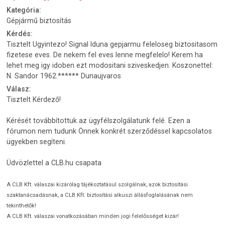
Kategória:
Gépjármű biztosítás
Kérdés:
Tisztelt Ugyintezo! Signal Iduna gepjarmu feleloseg biztositasom
fizetese eves. De nekem fel eves lenne megfelelo! Kerem ha
lehet meg igy idoben ezt modositani sziveskedjen. Koszonettel:
N. Sandor 1962.****** Dunaujvaros
Válasz:
Tisztelt Kérdező!
Kérését továbbítottuk az ügyfélszolgálatunk felé. Ezen a
fórumon nem tudunk Önnek konkrét szerződéssel kapcsolatos
ügyekben segíteni.
Üdvözlettel a CLB.hu csapata
A CLB Kft. válaszai kizárólag tájékoztatásul szolgálnak, azok biztosítási
szaktanácsadásnak, a CLB Kft. biztosítási alkuszi állásfoglalásának nem
tekinthetők!
A CLB Kft. válaszai vonatkozásában minden jogi felelősséget kizár!