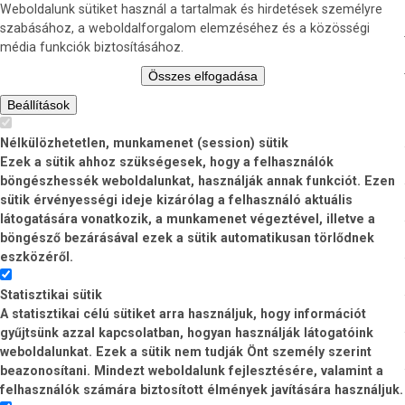
Weboldalunk sütiket használ a tartalmak és hirdetések személyre
szabásához, a weboldalforgalom elemzéséhez és a közösségi
média funkciók biztosításához.
Összes elfogadása
Beállítások
Nélkülözhetetlen, munkamenet (session) sütik
Ezek a sütik ahhoz szükségesek, hogy a felhasználók
böngészhessék weboldalunkat, használják annak funkciót. Ezen
sütik érvényességi ideje kizárólag a felhasználó aktuális
látogatására vonatkozik, a munkamenet végeztével, illetve a
böngésző bezárásával ezek a sütik automatikusan törlődnek
eszközéről.
Statisztikai sütik
A statisztikai célú sütiket arra használjuk, hogy információt
gyűjtsünk azzal kapcsolatban, hogyan használják látogatóink
weboldalunkat. Ezek a sütik nem tudják Önt személy szerint
beazonosítani. Mindezt weboldalunk fejlesztésére, valamint a
felhasználók számára biztosított élmények javítására használjuk.