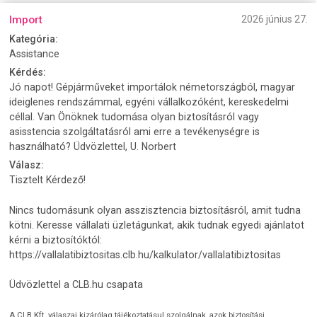
Import
2026 június 27.
Kategória:
Assistance
Kérdés:
Jó napot! Gépjárműveket importálok németországból, magyar
ideiglenes rendszámmal, egyéni vállalkozóként, kereskedelmi
céllal. Van Önöknek tudomása olyan biztosításról vagy
asisstencia szolgáltatásról ami erre a tevékenységre is
használható? Üdvözlettel, U. Norbert
Válasz:
Tisztelt Kérdező!
Nincs tudomásunk olyan asszisztencia biztosításról, amit tudna
kötni. Keresse vállalati üzletágunkat, akik tudnak egyedi ajánlatot
kérni a biztosítóktól:
https://vallalatibiztositas.clb.hu/kalkulator/vallalatibiztositas
Üdvözlettel a CLB.hu csapata
A CLB Kft. válaszai kizárólag tájékoztatásul szolgálnak, azok biztosítási