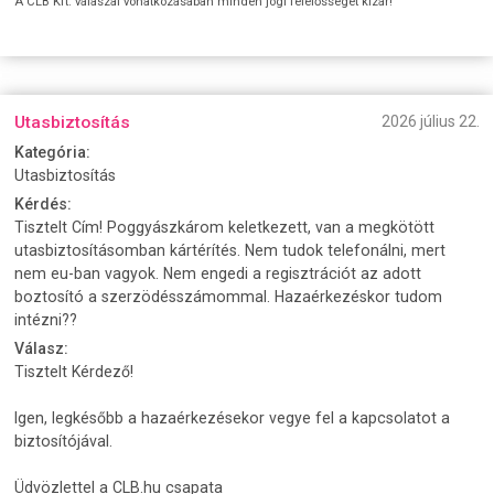
A CLB Kft. válaszai vonatkozásában minden jogi felelősséget kizár!
Utasbiztosítás
2026 július 22.
Kategória:
Utasbiztosítás
Kérdés:
Tisztelt Cím! Poggyászkárom keletkezett, van a megkötött
utasbiztosításomban kártérítés. Nem tudok telefonálni, mert
nem eu-ban vagyok. Nem engedi a regisztrációt az adott
boztosító a szerzödésszámommal. Hazaérkezéskor tudom
intézni??
Válasz:
Tisztelt Kérdező!
Igen, legkésőbb a hazaérkezésekor vegye fel a kapcsolatot a
biztosítójával.
Üdvözlettel a CLB.hu csapata