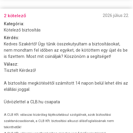
2 kötelező
2026 július 22.
Kategória:
Kötelező biztosítás
Kérdés:
Kedves Szakértő! Úgy tűnik összekutyultam a biztosításokat,
nem mondtam fel időben az egyiket, de kötöttem egy újat és be
is fizettem. Most mit csináljak? Köszönöm a segítséget!
Válasz:
Tisztelt Kérdező!
A biztosítás megkötésétől számított 14 napon belül lehet élni az
elállási joggal.
Üdvözlettel a CLB.hu csapata
A CLB Kft. válaszai kizárólag tájékoztatásul szolgálnak, azok biztosítási
szaktanácsadásnak, a CLB Kft. biztosítási alkuszi állásfoglalásának nem
tekinthetők!