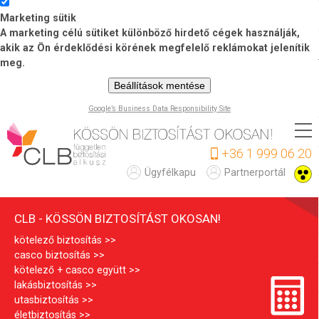
Marketing sütik
A marketing célú sütiket különböző hirdető cégek használják,
akik az Ön érdeklődési körének megfelelő reklámokat jelenítik
meg.
Beállítások mentése
Google’s Business Data Responsibility Site
Ugrás
a
+36 1 999 06 20
tartalomra
C
Ügyfélkapu
Partnerportál
L
CLB - KÖSSÖN BIZTOSÍTÁST OKOSAN!
B
kötelező biztosítás
casco biztosítás
kötelező + casco együtt
lakásbiztosítás
utasbiztosítás
életbiztosítás