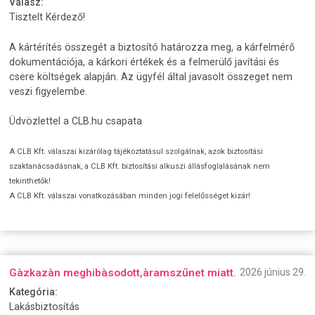
Válasz:
Tisztelt Kérdező!
A kártérítés összegét a biztosító határozza meg, a kárfelmérő
dokumentációja, a kárkori értékek és a felmerülő javítási és
csere költségek alapján. Az ügyfél által javasolt összeget nem
veszi figyelembe.
Üdvözlettel a CLB.hu csapata
A CLB Kft. válaszai kizárólag tájékoztatásul szolgálnak, azok biztosítási
szaktanácsadásnak, a CLB Kft. biztosítási alkuszi állásfoglalásának nem
tekinthetők!
A CLB Kft. válaszai vonatkozásában minden jogi felelősséget kizár!
Gàzkazàn meghibàsodott,àramszűnet miatt.
2026 június 29.
Kategória:
Lakásbiztosítás