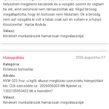
helyszínen megjelenő kerületiek és a vizsgáló szerint én vágtam
be elé, amit semmivel nem támasztottak alá. Végül bíróság
megállapította, hogy én biztosan nem hibáztam. De a bíróság
nem azt vizsgálta ki volt a hibás csak azt én voltam-e a hunyó.
Köszönettel : Hartai András
Válasz:
Kérdését munkatársunk hamarosan megválaszolja!
Hiánypótlás
2026 augusztus 07.
Kategória:
Kötelező biztosítás
Kérdés:
HVW 023 frsz.-u kgfb alkuszi megbízási szerzödés hiánypótlást
kér. CLB szerződés sz.: 2026006003-NN Ajánlat sz.:
1302135953452 Mi a teendőm?
Válasz:
Kérdését munkatársunk hamarosan megválaszolja!