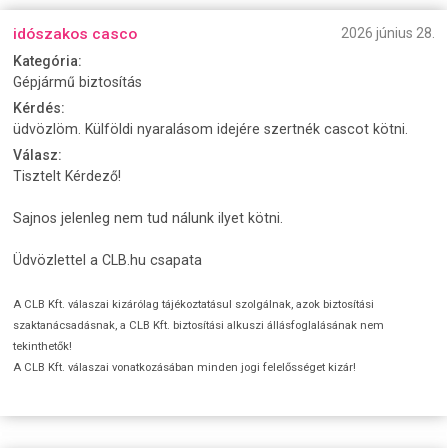
idószakos casco
2026 június 28.
Kategória:
Gépjármű biztosítás
Kérdés:
üdvözlöm. Külföldi nyaralásom idejére szertnék cascot kötni.
Válasz:
Tisztelt Kérdező!
Sajnos jelenleg nem tud nálunk ilyet kötni.
Üdvözlettel a CLB.hu csapata
A CLB Kft. válaszai kizárólag tájékoztatásul szolgálnak, azok biztosítási
szaktanácsadásnak, a CLB Kft. biztosítási alkuszi állásfoglalásának nem
tekinthetők!
A CLB Kft. válaszai vonatkozásában minden jogi felelősséget kizár!