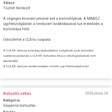
Válasz:
Tisztelt Kérdező!
A végleges kivonást jeleznie kell a biztosítójának. A MABISZ
ügyfélszolgálatán a rendszám bediktálásával tud érdeklődni a
biztosítása felől.
Üdvözlettel a CLB.hu csapata
A CLB Kft. válaszai kizárólag tájékoztatásul szolgálnak, azok biztosítási
szaktanácsadásnak, a CLB Kft. biztosítási alkuszi állásfoglalásának nem
tekinthetők!
A CLB Kft. válaszai vonatkozásában minden jogi felelősséget kizár!
Biztosító váltás
2026 június 24.
Kategória:
Gépjármű biztosítás