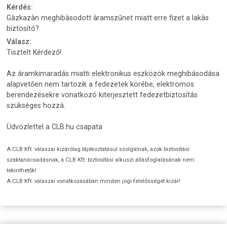
Kérdés:
Gàzkazàn meghibàsodott àramszűnet miatt erre fizet a lakàs
biztosító?
Válasz:
Tisztelt Kérdező!
Az áramkimaradás miatti elektronikus eszközök meghibásodása
alapvetően nem tartozik a fedezetek körébe, elektromos
berendezésekre vonatkozó kiterjesztett fedezetbiztosítás
szükséges hozzá.
Üdvözlettel a CLB.hu csapata
A CLB Kft. válaszai kizárólag tájékoztatásul szolgálnak, azok biztosítási
szaktanácsadásnak, a CLB Kft. biztosítási alkuszi állásfoglalásának nem
tekinthetők!
A CLB Kft. válaszai vonatkozásában minden jogi felelősséget kizár!