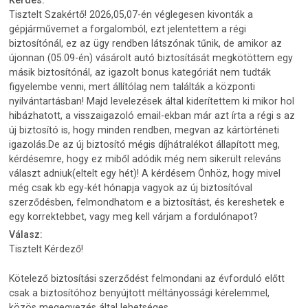
Kérdés:
Tisztelt Szakértő! 2026,05,07-én véglegesen kivonták a
gépjárművemet a forgalomból, ezt jelentettem a régi
biztosítónál, ez az ügy rendben látszónak tűnik, de amikor az
újonnan (05.09-én) vásárolt autó biztosítását megkötöttem egy
másik biztosítónál, az igazolt bonus kategóriát nem tudták
figyelembe venni, mert állítólag nem találták a központi
nyilvántartásban! Majd levelezések által kiderítettem ki mikor hol
hibázhatott, a visszaigazoló email-ekban már azt írta a régi s az
új biztosító is, hogy minden rendben, megvan az kártörténeti
igazolás.De az új biztosító mégis díjhátralékot állapított meg,
kérdésemre, hogy ez miből adódik még nem sikerült releváns
választ adniuk(eltelt egy hét)! A kérdésem Önhöz, hogy mivel
még csak kb egy-két hónapja vagyok az új biztosítóval
szerződésben, felmondhatom e a biztosítást, és kereshetek e
egy korrektebbet, vagy meg kell várjam a fordulónapot?
Válasz:
Tisztelt Kérdező!
Kötelező biztosítási szerződést felmondani az évforduló előtt
csak a biztosítóhoz benyújtott méltányossági kérelemmel,
közös megegyezés által lehetséges.