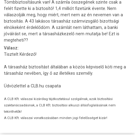
Tömbbiztosításunk van! A számla összegének szinte csak a
felét fizette ki a biztosító! 1,4 milliót fizetünk évente. Nem
válaszolják meg, hogy miért, mert nem az én nevemen van a
biztosítás. A 43 lakásos társasház számvizsgáló bizottsági
elnökeként érdeklődöm. A számlát nem láthattam, a banki
jóváírást se, mert a társasházkezelő nem mutatja be! Ezt is
megteheti??
Válasz:
Tisztelt Kérdező!
A társasház biztosítást általában a közös képviselő köti meg a
társasház nevében, így ő az illetékes személy.
Üdvözlettel a CLB.hu csapata
A CLB Kft. válaszai kizárólag tájékoztatásul szolgálnak, azok biztosítási
szaktanácsadásnak, a CLB Kft. biztosítási alkuszi állásfoglalásának nem
tekinthetők!
A CLB Kft. válaszai vonatkozásában minden jogi felelősséget kizár!