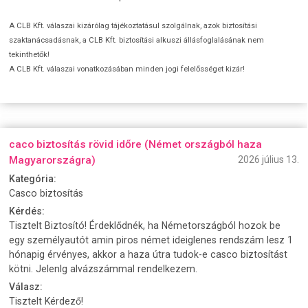
A CLB Kft. válaszai kizárólag tájékoztatásul szolgálnak, azok biztosítási
szaktanácsadásnak, a CLB Kft. biztosítási alkuszi állásfoglalásának nem
tekinthetők!
A CLB Kft. válaszai vonatkozásában minden jogi felelősséget kizár!
caco biztosítás rövid időre (Német országból haza
Magyarországra)
2026 július 13.
Kategória:
Casco biztosítás
Kérdés:
Tisztelt Biztosító! Érdeklődnék, ha Németországból hozok be
egy személyautót amin piros német ideiglenes rendszám lesz 1
hónapig érvényes, akkor a haza útra tudok-e casco biztosítást
kötni. Jelenlg alvázszámmal rendelkezem.
Válasz:
Tisztelt Kérdező!