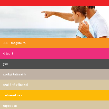
CLB - magunkról
jó tudni
gyik
szolgáltatásaink
szakértő válaszol
partnereknek
kapcsolat