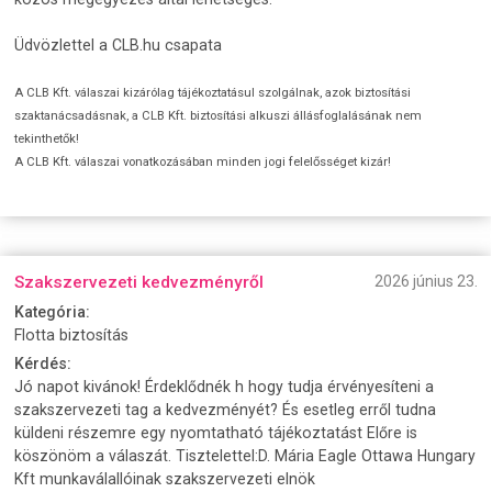
Üdvözlettel a CLB.hu csapata
A CLB Kft. válaszai kizárólag tájékoztatásul szolgálnak, azok biztosítási
szaktanácsadásnak, a CLB Kft. biztosítási alkuszi állásfoglalásának nem
tekinthetők!
A CLB Kft. válaszai vonatkozásában minden jogi felelősséget kizár!
Szakszervezeti kedvezményről
2026 június 23.
Kategória:
Flotta biztosítás
Kérdés:
Jó napot kivánok! Érdeklődnék h hogy tudja érvényesíteni a
szakszervezeti tag a kedvezményét? És esetleg erről tudna
küldeni részemre egy nyomtatható tájékoztatást Előre is
köszönöm a válaszát. Tisztelettel:D. Mária Eagle Ottawa Hungary
Kft munkaválallóinak szakszervezeti elnök