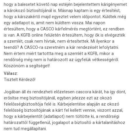
hogy a balesetet követő nap estéjén bejelentettem kárigényemet
a károkozó biztosítójánál is. Másnap kaptam is egy értesítést,
hogy a kárszakértő majd egyeztet velem időpontot. Küldtek még
egy adatlapot is, amit nem küldtem vissza. Mai napon
értesültem, hogy a CASCO kárfelmérés megtörtént, ez rendben
is van. A KGFB online felületén értesültem, hogy ők is elvégezték
a szemlét, csak nem hívtak, nem értesítettek. Mi ilyenkor a
teendő? A CASCO-ra szeretném a kár rendezését lefolytatni.
Nem értem miért tartottta meg a szemlét a KGFB, mikor a
rendőrség még nem is határozott az ügyfelük vétkességéről.
Köszönöm a segítséget!
Válasz:
Tisztelt Kérdező!
Jogában áll és rendezheti előzetesen cascora kárát, ha így dönt,
erősítse meg biztosítójánál, egyben jelezze ezt az okozó
felelősségbiztosítója felé is. Kárbejelentése alapján az okozó
felelősség biztosítójának a kárt fel kellett vennie, viszont azzal,
hogy a kárbejelentőt (adatlapot) nem töltötte ki, a rendőrségi
határozattól függetlenül, jogalapot a biztosító a kártalanításhoz
nem tud megállapítani.