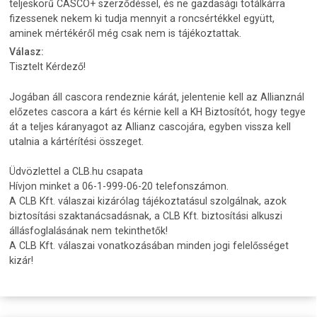
teljeskörű CASCO+ szerződéssel, és ne gazdasági totálkárra
fizessenek nekem ki tudja mennyit a roncsértékkel együtt,
aminek mértékéről még csak nem is tájékoztattak.
Válasz:
Tisztelt Kérdező!
Jogában áll cascora rendeznie kárát, jelentenie kell az Allianznál
előzetes cascora a kárt és kérnie kell a KH Biztosítót, hogy tegye
át a teljes káranyagot az Allianz cascojára, egyben vissza kell
utalnia a kártérítési összeget.
Üdvözlettel a CLB.hu csapata
Hívjon minket a 06-1-999-06-20 telefonszámon.
A CLB Kft. válaszai kizárólag tájékoztatásul szolgálnak, azok
biztosítási szaktanácsadásnak, a CLB Kft. biztosítási alkuszi
állásfoglalásának nem tekinthetők!
A CLB Kft. válaszai vonatkozásában minden jogi felelősséget
kizár!