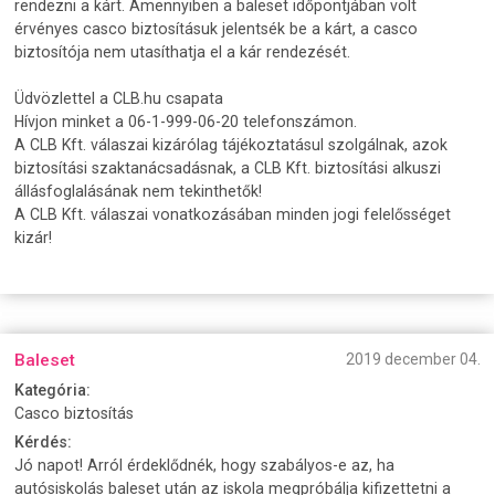
rendezni a kárt. Amennyiben a baleset időpontjában volt
érvényes casco biztosításuk jelentsék be a kárt, a casco
biztosítója nem utasíthatja el a kár rendezését.
Üdvözlettel a CLB.hu csapata
Hívjon minket a 06-1-999-06-20 telefonszámon.
A CLB Kft. válaszai kizárólag tájékoztatásul szolgálnak, azok
biztosítási szaktanácsadásnak, a CLB Kft. biztosítási alkuszi
állásfoglalásának nem tekinthetők!
A CLB Kft. válaszai vonatkozásában minden jogi felelősséget
kizár!
Baleset
2019 december 04.
Kategória:
Casco biztosítás
Kérdés:
Jó napot! Arról érdeklődnék, hogy szabályos-e az, ha
autósiskolás baleset után az iskola megpróbálja kifizettetni a