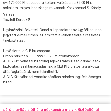
évi 170.000 Ft ot cascora költeni, valójában a 85.00 Ft is
sokallom, milyen lehetőségeim vannak. Köszönettel S. Károly
Válasz:
Tisztelt Kérdező!
Ügyintézőink felvették Önnel a kapcsolatot az Ügyfélkapuban
jegyzett e-mail címen, az említett levélben találja a részletes
tájékoztatást.
Üdvözlettel a CLB.hu csapata
Hívjon minket a 06-1-999-06-20 telefonszámon.
A CLB Kft. válaszai kizárólag tájékoztatásul szolgálnak, azok
biztosítási szaktanácsadásnak, a CLB Kft. biztosítási alkuszi
állásfoglalásának nem tekinthetők!
A CLB Kft. válaszai vonatkozásában minden jogi felelősséget
kizár!
sérült,javítás előtt álló gépkocsira melyik Biztósítónál