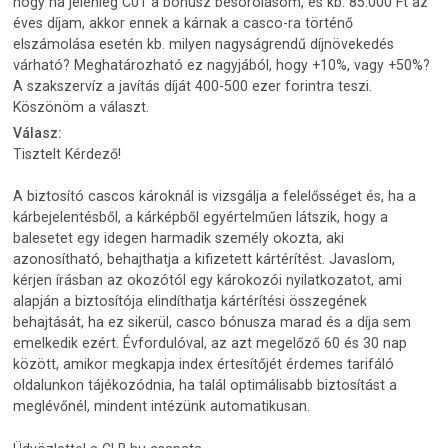
hogy ha jelenleg C01 a bónusz besorolásom, és kb. 85.000 Ft az
éves díjam, akkor ennek a kárnak a casco-ra történő
elszámolása esetén kb. milyen nagyságrendű díjnövekedés
várható? Meghatározható ez nagyjából, hogy +10%, vagy +50%?
A szakszervíz a javítás díját 400-500 ezer forintra teszi.
Köszönöm a választ.
Válasz:
Tisztelt Kérdező!
A biztosító cascos károknál is vizsgálja a felelősséget és, ha a
kárbejelentésből, a kárképből egyértelműen látszik, hogy a
balesetet egy idegen harmadik személy okozta, aki
azonosítható, behajthatja a kifizetett kártérítést. Javaslom,
kérjen írásban az okozótól egy károkozói nyilatkozatot, ami
alapján a biztosítója elindíthatja kártérítési összegének
behajtását, ha ez sikerül, casco bónusza marad és a díja sem
emelkedik ezért. Évfordulóval, az azt megelőző 60 és 30 nap
között, amikor megkapja index értesítőjét érdemes tarifáló
oldalunkon tájékozódnia, ha talál optimálisabb biztosítást a
meglévőnél, mindent intézünk automatikusan.