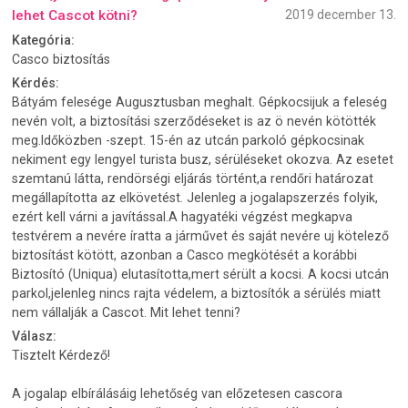
lehet Cascot kötni?
2019 december 13.
Kategória:
Casco biztosítás
Kérdés:
Bátyám felesége Augusztusban meghalt. Gépkocsijuk a feleség
nevén volt, a biztosítási szerződéseket is az ö nevén kötötték
meg.Időközben -szept. 15-én az utcán parkoló gépkocsinak
nekiment egy lengyel turista busz, sérüléseket okozva. Az esetet
szemtanú látta, rendörségi eljárás történt,a rendőri határozat
megállapította az elkövetést. Jelenleg a jogalapszerzés folyik,
ezért kell várni a javítással.A hagyatéki végzést megkapva
testvérem a nevére íratta a járművet és saját nevére uj kötelező
biztosítást kötött, azonban a Casco megkötését a korábbi
Biztosító (Uniqua) elutasította,mert sérült a kocsi. A kocsi utcán
parkol,jelenleg nincs rajta védelem, a biztosítók a sérülés miatt
nem vállalják a Cascot. Mit lehet tenni?
Válasz:
Tisztelt Kérdező!
A jogalap elbírálásáig lehetőség van előzetesen cascora