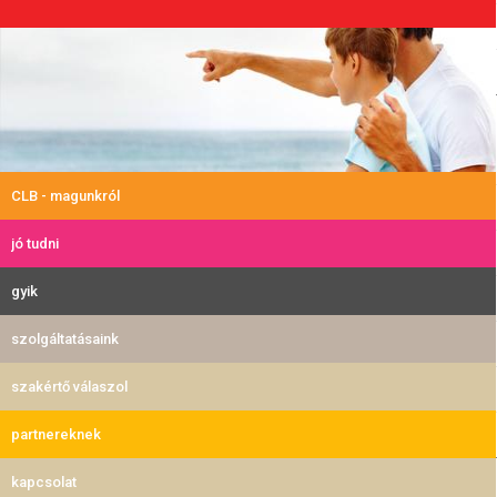
CLB - magunkról
jó tudni
gyik
szolgáltatásaink
szakértő válaszol
partnereknek
kapcsolat