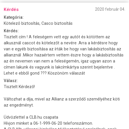
Kérdés
2020 február 04.
Kategória:
Kötelező biztosítás, Casco biztosítás
Kérdés:
Tisztelt cím ! A feleségem vett egy autót és kötöttem az
alkusznál cascot és kötelezőt a nevére .Arra a kérdésre hogy
van e egyéb biztosítása az írták be hogy van lakásbiztosítás az
allianznál .Mikor hazaértem vettem észre hogy a lakásbiztosítás
az én nevemen van nem a feleségemén, igaz ugyan azon a
címen lakunk és vagyunk is lakcímkártya szerint bejelentve .
Lehet e ebből gond ??? Köszönöm válaszát
Válasz:
Tisztelt Kérdező!
Változhat a díja, mivel az Allianz a szerződő személyéhez köti
az engedményt.
Üdvözlettel a CLB.hu csapata
Hívjon minket a 06-1-999-06-20 telefonszámon.