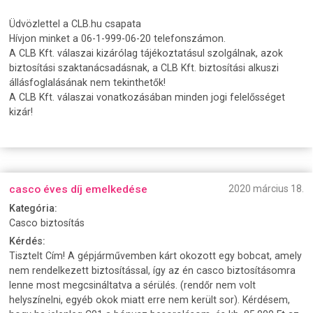
Üdvözlettel a CLB.hu csapata
Hívjon minket a 06-1-999-06-20 telefonszámon.
A CLB Kft. válaszai kizárólag tájékoztatásul szolgálnak, azok
biztosítási szaktanácsadásnak, a CLB Kft. biztosítási alkuszi
állásfoglalásának nem tekinthetők!
A CLB Kft. válaszai vonatkozásában minden jogi felelősséget
kizár!
casco éves díj emelkedése
2020 március 18.
Kategória:
Casco biztosítás
Kérdés:
Tisztelt Cím! A gépjárművemben kárt okozott egy bobcat, amely
nem rendelkezett biztosítással, így az én casco biztosításomra
lenne most megcsináltatva a sérülés. (rendőr nem volt
helyszínelni, egyéb okok miatt erre nem került sor). Kérdésem,