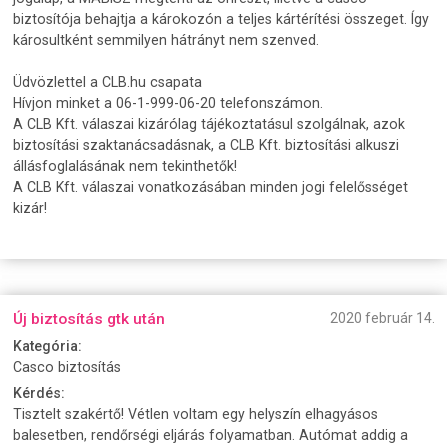
biztosítója behajtja a károkozón a teljes kártérítési összeget. Így
károsultként semmilyen hátrányt nem szenved.
Üdvözlettel a CLB.hu csapata
Hívjon minket a 06-1-999-06-20 telefonszámon.
A CLB Kft. válaszai kizárólag tájékoztatásul szolgálnak, azok
biztosítási szaktanácsadásnak, a CLB Kft. biztosítási alkuszi
állásfoglalásának nem tekinthetők!
A CLB Kft. válaszai vonatkozásában minden jogi felelősséget
kizár!
Új biztosítás gtk után
2020 február 14.
Kategória:
Casco biztosítás
Kérdés:
Tisztelt szakértő! Vétlen voltam egy helyszín elhagyásos
balesetben, rendőrségi eljárás folyamatban. Autómat addig a