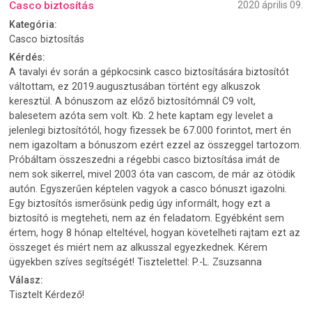
Casco biztosítás
2020 április 09.
Kategória:
Casco biztosítás
Kérdés:
A tavalyi év során a gépkocsink casco biztosítására biztosítót
váltottam, ez 2019.augusztusában történt egy alkuszok
keresztül. A bónuszom az előző biztosítómnál C9 volt,
balesetem azóta sem volt. Kb. 2 hete kaptam egy levelet a
jelenlegi biztosítótól, hogy fizessek be 67.000 forintot, mert én
nem igazoltam a bónuszom ezért ezzel az összeggel tartozom.
Próbáltam összeszedni a régebbi casco biztosítása imát de
nem sok sikerrel, mivel 2003 óta van cascom, de már az ötödik
autón. Egyszerűen képtelen vagyok a casco bónuszt igazolni.
Egy biztosítós ismerősünk pedig úgy informált, hogy ezt a
biztosító is megteheti, nem az én feladatom. Egyébként sem
értem, hogy 8 hónap elteltével, hogyan követelheti rajtam ezt az
összeget és miért nem az alkusszal egyezkednek. Kérem
ügyekben szíves segítségét! Tisztelettel: P.-L. Zsuzsanna
Válasz:
Tisztelt Kérdező!