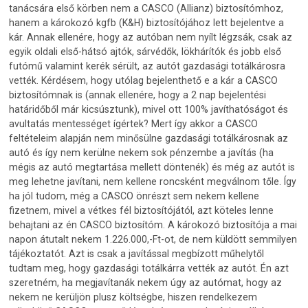
tanácsára első körben nem a CASCO (Allianz) biztosítómhoz,
hanem a károkozó kgfb (K&H) biztosítójához lett bejelentve a
kár. Annak ellenére, hogy az autóban nem nyílt légzsák, csak az
egyik oldali első-hátsó ajtók, sárvédők, lökhárítók és jobb első
futómű valamint kerék sérült, az autót gazdasági totálkárosra
vették. Kérdésem, hogy utólag bejelenthető e a kár a CASCO
biztosítómnak is (annak ellenére, hogy a 2 nap bejelentési
határidőből már kicsúsztunk), mivel ott 100% javíthatóságot és
avultatás mentességet ígértek? Mert így akkor a CASCO
feltételeim alapján nem minősülne gazdasági totálkárosnak az
autó és így nem kerülne nekem sok pénzembe a javítás (ha
mégis az autó megtartása mellett döntenék) és még az autót is
meg lehetne javítani, nem kellene roncsként megválnom tőle. Így
ha jól tudom, még a CASCO önrészt sem nekem kellene
fizetnem, mivel a vétkes fél biztosítójától, azt köteles lenne
behajtani az én CASCO biztosítóm. A károkozó biztosítója a mai
napon átutalt nekem 1.226.000,-Ft-ot, de nem küldött semmilyen
tájékoztatót. Azt is csak a javítással megbízott műhelytől
tudtam meg, hogy gazdasági totálkárra vették az autót. Én azt
szeretném, ha megjavítanák nekem úgy az autómat, hogy az
nekem ne kerüljön plusz költségbe, hiszen rendelkezem