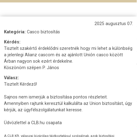
2025 augusztus 07.
Kategória:
Casco biztosítás
Kérdés:
Tisztelt szakértő érdeklődni szeretnék hogy mi lehet a különbség
a jelenlegi Alianz cascom és az ajánlott Unión casco között
Árban nagyon sok ezért érdekelne.
Köszönöm szépen P. János
Válasz:
Tisztelt Kérdező!
Sajnos nem ismerjük a biztosítása pontos részleteit.
Amennyiben rajtunk keresztül kalkulálta az Union biztosítást, úgy
kérjük, az ügyfélszolgálatunkat keresse.
Üdvözlettel a CLB.hu csapata
A CLB Kft. válaszai kizárólag tájékoztatásul szolgálnak, azok biztosítási