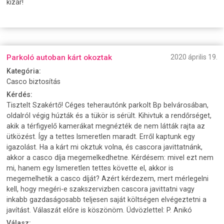
kizár!
Parkoló autoban kárt okoztak
2020 április 19.
Kategória:
Casco biztosítás
Kérdés:
Tisztelt Szakértő! Céges teherautónk parkolt Bp belvárosában,
oldalról végig húzták és a tükör is sérült. Kihivtuk a rendőrséget,
akik a térfigyelő kamerákat megnézték de nem látták rajta az
ütközést. Így a tettes Ismeretlen maradt. Erről kaptunk egy
igazolást. Ha a kárt mi okztuk volna, és cascora javittatnánk,
akkor a casco díja megemelkedhetne. Kérdésem: mivel ezt nem
mi, hanem egy Ismeretlen tettes követte el, akkor is
megemelhetik a casco díját? Azért kérdezem, mert mérlegelni
kell, hogy megéri-e szakszervizben cascora javittatni vagy
inkabb gazdaságosabb teljesen saját költségen elvégeztetni a
javítást. Válaszát előre is köszönöm. Üdvözlettel: P. Anikó
Válasz: