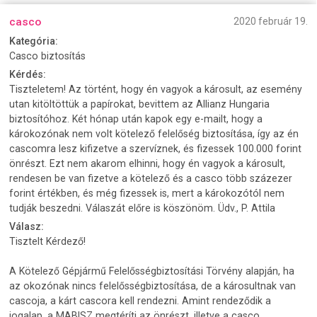
casco
2020 február 19.
Kategória:
Casco biztosítás
Kérdés:
Tiszteletem! Az történt, hogy én vagyok a károsult, az esemény
utan kitöltöttük a papírokat, bevittem az Allianz Hungaria
biztosítóhoz. Két hónap után kapok egy e-mailt, hogy a
károkozónak nem volt kötelező felelőség biztosítása, így az én
cascomra lesz kifizetve a szervíznek, és fizessek 100.000 forint
önrészt. Ezt nem akarom elhinni, hogy én vagyok a károsult,
rendesen be van fizetve a kötelező és a casco több százezer
forint értékben, és még fizessek is, mert a károkozótól nem
tudják beszedni. Válaszát előre is köszönöm. Üdv., P. Attila
Válasz:
Tisztelt Kérdező!
A Kötelező Gépjármű Felelősségbiztosítási Törvény alapján, ha
az okozónak nincs felelősségbiztosítása, de a károsultnak van
cascoja, a kárt cascora kell rendezni. Amint rendeződik a
jogalap, a MABISZ megtéríti az önrészt, illetve a casco