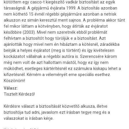
kötöttem egy casco-t kiegészítő vadkár biztosítást az egyik
társaságnál. A gépjármű évjárata 1999. A biztosítás azonban
nem köthető 15 évnél régebbi gépjárműre azonban a netrisk
alkuszon ez simán keresztül ment sajnos. A probléma akkor tűnt
fel mikor láttam a kötvényben, hogy átírták az évjáratot
későbbire (2003). Mivel nem szeretnék ebből problémát
felhívtam a biztosítót hogy töröljük e a biztosítást. Azt
ajánlották hogy mivel nem én hibáztam a kötésnél, záradékba
beírják a helyes évjáratot (meg is történt) és így kivételesen
kockázatot vállalnak a régebbi autóra is. Szerencsére károm
még nem volt de azt hallottam mástól, hogy ez így nem
működhet, esetleges kártérítésnél ez számukra kiskapu lehet a
kifizetésnél. Kérném a véleményét eme speciális esethez.
Köszönöm!
Válasz:
Tisztelt Kérdező!
Kérdésre választ a biztosítását közvetítő alkusza, illetve
biztosítója tud adni, javaslom ezt írásban tegye meg és a
válaszokat is írásban kérje.