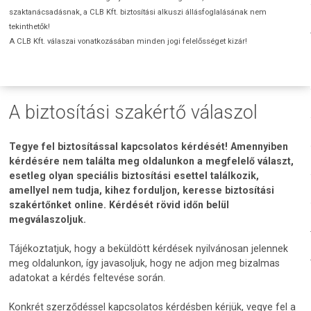
szaktanácsadásnak, a CLB Kft. biztosítási alkuszi állásfoglalásának nem
tekinthetők!
A CLB Kft. válaszai vonatkozásában minden jogi felelősséget kizár!
A biztosítási szakértő válaszol
Tegye fel biztosítással kapcsolatos kérdését! Amennyiben
kérdésére nem találta meg oldalunkon a megfelelő választ,
esetleg olyan speciális biztosítási esettel találkozik,
amellyel nem tudja, kihez forduljon, keresse biztosítási
szakértőnket online. Kérdését rövid időn belül
megválaszoljuk.
Tájékoztatjuk, hogy a beküldött kérdések nyilvánosan jelennek
meg oldalunkon, így javasoljuk, hogy ne adjon meg bizalmas
adatokat a kérdés feltevése során.
Konkrét szerződéssel kapcsolatos kérdésben kérjük, vegye fel a