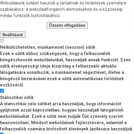
Weboldalunk sütiket használ a tartalmak és hirdetések személyre
szabásához, a weboldalforgalom elemzéséhez és a közösségi
média funkciók biztosításához.
Összes elfogadása
Beállítások
Nélkülözhetetlen, munkamenet (session) sütik
Ezek a sütik ahhoz szükségesek, hogy a felhasználók
böngészhessék weboldalunkat, használják annak funkciót. Ezen
sütik érvényességi ideje kizárólag a felhasználó aktuális
látogatására vonatkozik, a munkamenet végeztével, illetve a
böngésző bezárásával ezek a sütik automatikusan törlődnek
eszközéről.
Statisztikai sütik
A statisztikai célú sütiket arra használjuk, hogy információt
gyűjtsünk azzal kapcsolatban, hogyan használják látogatóink
weboldalunkat. Ezek a sütik nem tudják Önt személy szerint
beazonosítani. Mindezt weboldalunk fejlesztésére, valamint a
felhasználók számára biztosított élmények javítására használjuk.