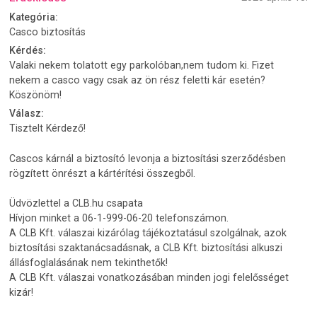
Kategória:
Casco biztosítás
Kérdés:
Valaki nekem tolatott egy parkolóban,nem tudom ki. Fizet
nekem a casco vagy csak az ön rész feletti kár esetén?
Köszönöm!
Válasz:
Tisztelt Kérdező!
Cascos kárnál a biztosító levonja a biztosítási szerződésben
rögzített önrészt a kártérítési összegből.
Üdvözlettel a CLB.hu csapata
Hívjon minket a 06-1-999-06-20 telefonszámon.
A CLB Kft. válaszai kizárólag tájékoztatásul szolgálnak, azok
biztosítási szaktanácsadásnak, a CLB Kft. biztosítási alkuszi
állásfoglalásának nem tekinthetők!
A CLB Kft. válaszai vonatkozásában minden jogi felelősséget
kizár!