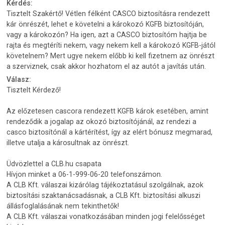
Kérdés:
Tisztelt Szakértő! Vétlen félként CASCO biztosításra rendezett
kár önrészét, lehet e követelni a károkozó KGFB biztosítóján,
vagy a károkozón? Ha igen, azt a CASCO biztosítóm hajtja be
rajta és megtéríti nekem, vagy nekem kell a károkozó KGFB-jától
követelnem? Mert ugye nekem előbb ki kell fizetnem az önrészt
a szerviznek, csak akkor hozhatom el az autót a javítás után.
Válasz:
Tisztelt Kérdező!
Az előzetesen cascora rendezett KGFB károk esetében, amint
rendeződik a jogalap az okozó biztosítójánál, az rendezi a
casco biztosítónál a kártérítést, így az elért bónusz megmarad,
illetve utalja a károsultnak az önrészt.
Üdvözlettel a CLB.hu csapata
Hívjon minket a 06-1-999-06-20 telefonszámon.
A CLB Kft. válaszai kizárólag tájékoztatásul szolgálnak, azok
biztosítási szaktanácsadásnak, a CLB Kft. biztosítási alkuszi
állásfoglalásának nem tekinthetők!
A CLB Kft. válaszai vonatkozásában minden jogi felelősséget