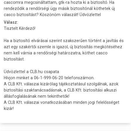
cascomra megcsináltattam, gtk-ra hozta ki a biztosító. Ha
rendeződik a rendőrségi ügy másik biztosítónál köthetek új
casco biztosítást? Köszönöm válaszát! Üdvözlettel
Válasz:
Tisztelt Kérdező!
Ha a biztosító elvárásai szerint szakszerűen történt a javítás és
azt egy szakértői szemle is igazol, új biztosítás megkötéséhez
nem kell várnia a rendőrségi határozatra, köthet casco
biztosítást.
Üdvözlettel a CLB.hu csapata
Hívjon minket a 06-1-999-06-20 telefonszámon.
A CLB Kft. válaszai kizárólag tájékoztatásul szolgálnak, azok
biztosítási szaktanácsadásnak, a CLB Kft. biztosítási alkuszi
állásfoglalásának nem tekinthetők!
A CLB Kft. válaszai vonatkozásában minden jogi felelősséget
kizár!