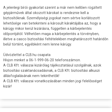
A jelenlegi bírói gyakorlat szerint a már nem kellően rögzített
gépjárművek által okozott károkat is rendeznie kell a
biztosítóknak. Személyiségi jogokat nem sértve korlátozott
lehetősége van betekinteni a károsult káraktájába az, hogy a
kárügy mikor kerül lezárásra, független a kárbejelentés
időpontjától. Vélhetően maga a kárbejelentés a törvényben,
illetve a casco biztosítási feltételekben meghatározott határidőn
belül történt, egyébként nem lenne kárügy.
Üdvözlettel a CLB.hu csapata
Hívjon minket a 06-1-999-06-20 telefonszámon.
A CLB Kft. válaszai kizárólag tájékoztatásul szolgálnak, azok
biztosítási szaktanácsadásnak, a CLB Kft. biztosítási alkuszi
állásfoglalásának nem tekinthetők!
A CLB Kft. válaszai vonatkozásában minden jogi felelősséget
kizár!