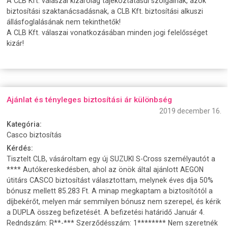
A CLB Kft. válaszai kizárólag tájékoztatásul szolgálnak, azok
biztosítási szaktanácsadásnak, a CLB Kft. biztosítási alkuszi
állásfoglalásának nem tekinthetők!
A CLB Kft. válaszai vonatkozásában minden jogi felelősséget
kizár!
Ajánlat és tényleges biztosítási ár különbség
2019 december 16.
Kategória:
Casco biztosítás
Kérdés:
Tisztelt CLB, vásároltam egy új SUZUKI S-Cross személyautót a
**** Autókereskedésben, ahol az önök által ajánlott AEGON
útitárs CASCO biztosítást választottam, melynek éves díja 50%
bónusz mellett 85.283 Ft. A minap megkaptam a biztosítótól a
díjbekérőt, melyen már semmilyen bónusz nem szerepel, és kérik
a DUPLA összeg befizetését. A befizetési határidő Január 4.
Redndszám: R**-*** Szerződésszám: 1******** Nem szeretnék