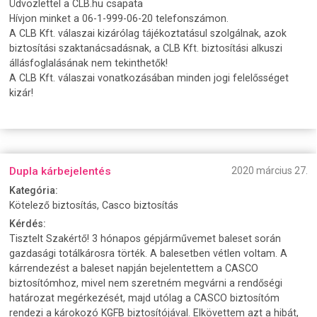
Üdvözlettel a CLB.hu csapata
Hívjon minket a 06-1-999-06-20 telefonszámon.
A CLB Kft. válaszai kizárólag tájékoztatásul szolgálnak, azok
biztosítási szaktanácsadásnak, a CLB Kft. biztosítási alkuszi
állásfoglalásának nem tekinthetők!
A CLB Kft. válaszai vonatkozásában minden jogi felelősséget
kizár!
Dupla kárbejelentés
2020 március 27.
Kategória:
Kötelező biztosítás, Casco biztosítás
Kérdés:
Tisztelt Szakértő! 3 hónapos gépjárművemet baleset során
gazdasági totálkárosra törték. A balesetben vétlen voltam. A
kárrendezést a baleset napján bejelentettem a CASCO
biztosítómhoz, mivel nem szeretném megvárni a rendőségi
határozat megérkezését, majd utólag a CASCO biztosítóm
rendezi a károkozó KGFB biztosítójával. Elkövettem azt a hibát,