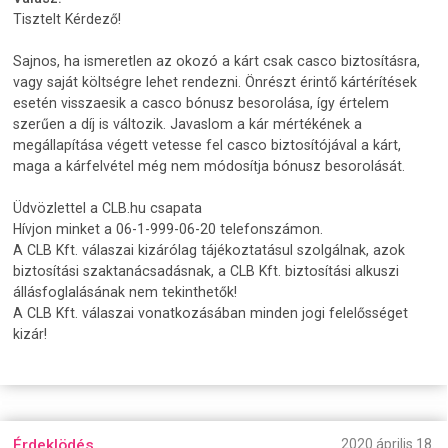
Tisztelt Kérdező!
Sajnos, ha ismeretlen az okozó a kárt csak casco biztosításra,
vagy saját költségre lehet rendezni. Önrészt érintő kártérítések
esetén visszaesik a casco bónusz besorolása, így értelem
szerűen a díj is változik. Javaslom a kár mértékének a
megállapítása végett vetesse fel casco biztosítójával a kárt,
maga a kárfelvétel még nem módosítja bónusz besorolását.
Üdvözlettel a CLB.hu csapata
Hívjon minket a 06-1-999-06-20 telefonszámon.
A CLB Kft. válaszai kizárólag tájékoztatásul szolgálnak, azok
biztosítási szaktanácsadásnak, a CLB Kft. biztosítási alkuszi
állásfoglalásának nem tekinthetők!
A CLB Kft. válaszai vonatkozásában minden jogi felelősséget
kizár!
Érdeklödés
2020 április 18.