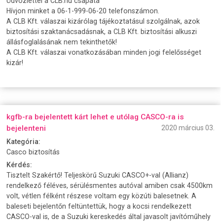
Üdvözlettel a CLB.hu csapata
Hívjon minket a 06-1-999-06-20 telefonszámon.
A CLB Kft. válaszai kizárólag tájékoztatásul szolgálnak, azok
biztosítási szaktanácsadásnak, a CLB Kft. biztosítási alkuszi
állásfoglalásának nem tekinthetők!
A CLB Kft. válaszai vonatkozásában minden jogi felelősséget
kizár!
kgfb-ra bejelentett kárt lehet e utólag CASCO-ra is
bejelenteni
2020 március 03.
Kategória:
Casco biztosítás
Kérdés:
Tisztelt Szakértő! Teljeskörű Suzuki CASCO+-val (Allianz)
rendelkező féléves, sérülésmentes autóval amiben csak 4500km
volt, vétlen félként részese voltam egy közúti balesetnek. A
baleseti bejelentőn feltüntettük, hogy a kocsi rendelkezett
CASCO-val is, de a Suzuki kereskedés által javasolt javítóműhely