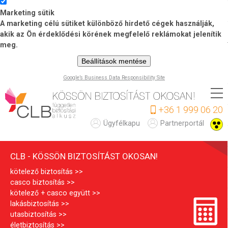
Marketing sütik
A marketing célú sütiket különböző hirdető cégek használják,
akik az Ön érdeklődési körének megfelelő reklámokat jelenítik
meg.
Beállítások mentése
Google’s Business Data Responsibility Site
Ugrás
a
+36 1 999 06 20
tartalomra
C
Ügyfélkapu
Partnerportál
L
CLB - KÖSSÖN BIZTOSÍTÁST OKOSAN!
B
kötelező biztosítás
casco biztosítás
kötelező + casco együtt
lakásbiztosítás
utasbiztosítás
életbiztosítás