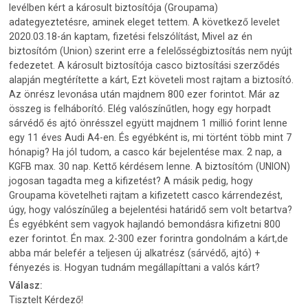
levélben kért a károsult biztosítója (Groupama)
adategyeztetésre, aminek eleget tettem. A következő levelet
2020.03.18-án kaptam, fizetési felszólítást, Mivel az én
biztosítóm (Union) szerint erre a felelősségbiztosítás nem nyújt
fedezetet. A károsult biztosítója casco biztosítási szerződés
alapján megtérítette a kárt, Ezt követeli most rajtam a biztosító.
Az önrész levonása után majdnem 800 ezer forintot. Már az
összeg is felháborító. Elég valószínűtlen, hogy egy horpadt
sárvédő és ajtó önrésszel együtt majdnem 1 millió forint lenne
egy 11 éves Audi A4-en. És egyébként is, mi történt több mint 7
hónapig? Ha jól tudom, a casco kár bejelentése max. 2 nap, a
KGFB max. 30 nap. Kettő kérdésem lenne. A biztosítóm (UNION)
jogosan tagadta meg a kifizetést? A másik pedig, hogy
Groupama követelheti rajtam a kifizetett casco kárrendezést,
úgy, hogy valószínűleg a bejelentési határidő sem volt betartva?
És egyébként sem vagyok hajlandó bemondásra kifizetni 800
ezer forintot. Én max. 2-300 ezer forintra gondolnám a kárt,de
abba már belefér a teljesen új alkatrész (sárvédő, ajtó) +
fényezés is. Hogyan tudnám megállapíttani a valós kárt?
Válasz:
Tisztelt Kérdező!