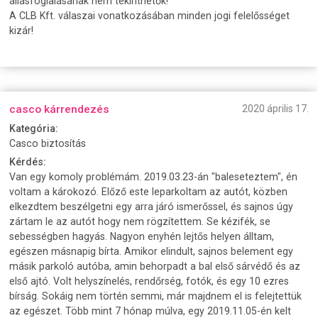
állásfoglalásának nem tekinthetők!
A CLB Kft. válaszai vonatkozásában minden jogi felelősséget
kizár!
casco kárrendezés
2020 április 17.
Kategória:
Casco biztosítás
Kérdés:
Van egy komoly problémám. 2019.03.23-án "baleseteztem", én
voltam a károkozó. Előző este leparkoltam az autót, közben
elkezdtem beszélgetni egy arra járó ismerőssel, és sajnos úgy
zártam le az autót hogy nem rögzítettem. Se kézifék, se
sebességben hagyás. Nagyon enyhén lejtős helyen álltam,
egészen másnapig bírta. Amikor elindult, sajnos belement egy
másik parkoló autóba, amin behorpadt a bal első sárvédő és az
első ajtó. Volt helyszínelés, rendőrség, fotók, és egy 10 ezres
bírság. Sokáig nem történ semmi, már majdnem el is felejtettük
az egészet. Több mint 7 hónap múlva, egy 2019.11.05-én kelt