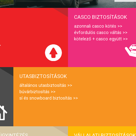
CASCO BIZTOSÍTÁSOK
azonnali casco kötés
évfordulós casco váltás
kötelező + casco együtt
UTASBIZTOSÍTÁSOK
általános utasbiztosítás
búvárbiztosítás
sí és snowboard biztosítás
ÜGYINTÉZÉS
VÁLLALATI BIZTOSÍTÁSOK