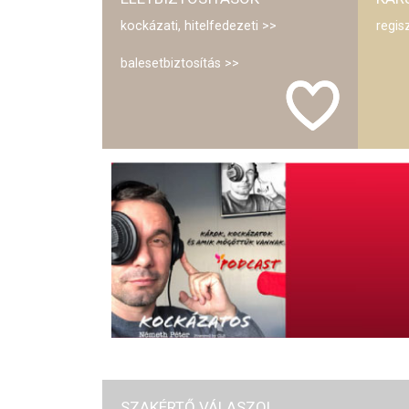
kockázati, hitelfedezeti
regis
balesetbiztosítás
SZAKÉRTŐ VÁLASZOL