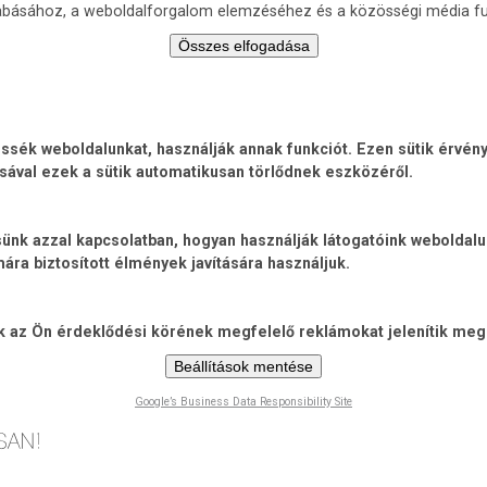
zabásához, a weboldalforgalom elemzéséhez és a közösségi média fu
Összes elfogadása
ék weboldalunkat, használják annak funkciót. Ezen sütik érvénye
sával ezek a sütik automatikusan törlődnek eszközéről.
jtsünk azzal kapcsolatban, hogyan használják látogatóink weboldal
ra biztosított élmények javítására használjuk.
ik az Ön érdeklődési körének megfelelő reklámokat jelenítik meg
Beállítások mentése
Google’s Business Data Responsibility Site
Ugrás
a