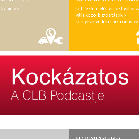
ztráció
kötelező felelősségbiztosítás
vállalkozói biztosítások
környezetvédelmi biztosítás
BIZTOSÍTÁSI HÍREK