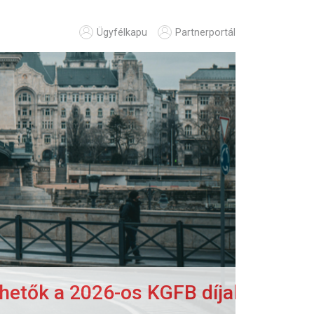
Ügyfélkapu
Partnerportál
 a 2026-os KGFB díjak >>