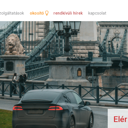
tartalomra
zolgáltatások
okosító
rendkívüli hírek
kapcsolat
Elérhetők