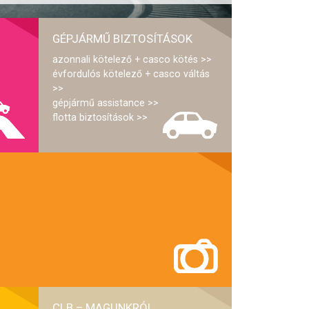
GÉPJÁRMŰ BIZTOSÍTÁSOK
azonnali kötelező + casco kötés
évfordulós kötelező + casco váltás
gépjármű assistance
flotta biztosítások
CLB – MAGUNKRÓL