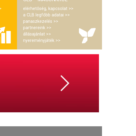
elérhetőség, kapcsolat
a CLB legfőbb adatai
panaszkezelés
partnereink
állásajánlat
nyereményjáték