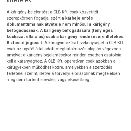
kitételek
A kárigény-bejelentést a CLB Kft. csak közvetítői
szerepkörben fogadja, ezért
a kárbejelentés
dokumentumainak átvétele nem minősül a kárigény
befogadásának. A kárigény befogadására (tényleges
kockázat elbírálás) csak a kárigény rendezésére illetékes
Biztosító jogosult.
A kárügyintézési tevékenységet a CLB Kft.
csak az ügyfél által adott meghatalmazás alapján végezheti,
amelyet a kárigény bejelentésekor minden esetben csatolnia
kell a káranyaghoz. A CLB Kft. operatívan csak azokban a
kárügyekben működhet közre, amelyekben a szerződés
feltételei szerint, illetve a törvényi előírásoknak megfelelően
még nem történt elévülés, vagy elkésettség.