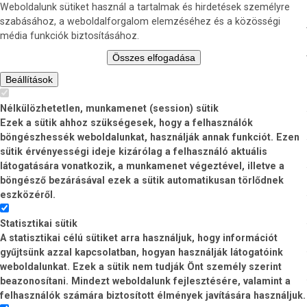
Weboldalunk sütiket használ a tartalmak és hirdetések személyre
szabásához, a weboldalforgalom elemzéséhez és a közösségi
média funkciók biztosításához.
Összes elfogadása
Beállítások
Nélkülözhetetlen, munkamenet (session) sütik
Ezek a sütik ahhoz szükségesek, hogy a felhasználók
böngészhessék weboldalunkat, használják annak funkciót. Ezen
sütik érvényességi ideje kizárólag a felhasználó aktuális
látogatására vonatkozik, a munkamenet végeztével, illetve a
böngésző bezárásával ezek a sütik automatikusan törlődnek
eszközéről.
Statisztikai sütik
A statisztikai célú sütiket arra használjuk, hogy információt
gyűjtsünk azzal kapcsolatban, hogyan használják látogatóink
weboldalunkat. Ezek a sütik nem tudják Önt személy szerint
beazonosítani. Mindezt weboldalunk fejlesztésére, valamint a
felhasználók számára biztosított élmények javítására használjuk.