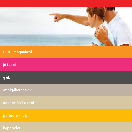
CLB - magunkról
jó tudni
gyik
szolgáltatásaink
szakértő válaszol
partnereknek
kapcsolat