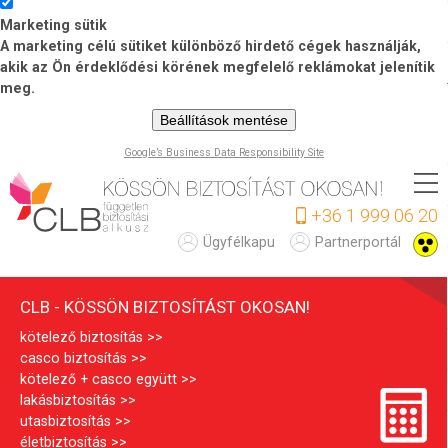
Marketing sütik
A marketing célú sütiket különböző hirdető cégek használják,
akik az Ön érdeklődési körének megfelelő reklámokat jelenítik
meg.
Beállítások mentése
Google’s Business Data Responsibility Site
Ugrás
a
+36 1 999 06 20
tartalomra
C
Ügyfélkapu
Partnerportál
L
CLB - KÖSSÖN BIZTOSÍTÁST OKOSAN!
B
kötelező biztosítás
casco biztosítás
kötelező + casco együtt
lakásbiztosítás
utasbiztosítás
életbiztosítás