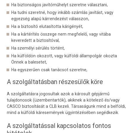
Ha biztonságos javítóműhelyt szeretne választani,
Ha tudni szeretné, hogy inkább számlás javítást, vagy
egyezség alapú kárrendezést válasszon,
Ha a biztosító elutasította kárigényét,
Ha a kártérítés összege nem megfelelő, vagy vitába
keveredett a biztosítóval,
Ha személyi sérülés történt,
Ha külföldön okozott, vagy külföldi állampolgár okozta
Önnek a balesetet,
Ha egyszerűen csak tanácsot szeretne,
A szolgáltatásban részesülők köre
A szolgáltatásra jogosultak azok a károsult gépjármű
tulajdonosok (üzembentartók), akiknek a kötelező és/vagy
CASCO biztosítását a CLB kezeli. Társaságunk mind a belföldi,
mind a külföldi káresemények ügyintézésében segédkezik.
A szolgáltatással kapcsolatos fontos