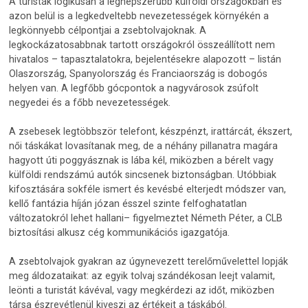
A turisták logikusan a legnépszerűbb külföldi országokban és
azon belül is a legkedveltebb nevezetességek környékén a
legkönnyebb célpontjai a zsebtolvajoknak. A
legkockázatosabbnak tartott országokról összeállított nem
hivatalos – tapasztalatokra, bejelentésekre alapozott – listán
Olaszország, Spanyolország és Franciaország is dobogós
helyen van. A legfőbb gócpontok a nagyvárosok zsúfolt
negyedei és a főbb nevezetességek.
A zsebesek legtöbbször telefont, készpénzt, irattárcát, ékszert,
női táskákat lovasítanak meg, de a néhány pillanatra magára
hagyott úti poggyásznak is lába kél, miközben a bérelt vagy
külföldi rendszámú autók sincsenek biztonságban. Utóbbiak
kifosztására sokféle ismert és kevésbé elterjedt módszer van,
kellő fantázia híján józan ésszel szinte felfoghatatlan
változatokról lehet hallani– figyelmeztet Németh Péter, a CLB
biztosítási alkusz cég kommunikációs igazgatója.
A zsebtolvajok gyakran az úgynevezett terelőművelettel lopják
meg áldozataikat: az egyik tolvaj szándékosan leejt valamit,
leönti a turistát kávéval, vagy megkérdezi az időt, miközben
társa észrevétlenül kiveszi az értékeit a táskából.