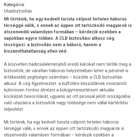
Kategória:
Utasbiztosítás
Mi történik, ha egy kedvelt turista célpont hirtelen háborús
térséggé válik, s ennek az éppen ott tartózkodó magyarok is
elszenvedői valamilyen formában – kérdezik ezekben a
napokban egyre többen. A CLB biztosítási alkusz cég
leszögezi: a biztosítás nem a háború, hanem a
kiszámíthatatlanság ellen véd.
A közvetlen hadicselekményből eredő károkat nem térítik meg a
biztosítók, de váratlan háborús helyzetekben lehet a pénznél is
értékesebb segítségre számítani – közölte a CLB biztosítási
alkusz. A cég figyelmeztet: a külföldre készülőknek mostantól
különösen fontos átnézni a külügyminisztérium aktuális
kockázati besorolását, ugyanis az ott pirossal jelölt országokba
való utazásra a biztosítók nagy többsége nem vállal kártérítési
teljesítést.
Mi történik, ha egy kedvelt turista célpont hirtelen háborús
térséggé válik, s ennek az éppen ott tartózkodó magyarok is
elszenvedői valamilyen formában – kérdezik ezekben a