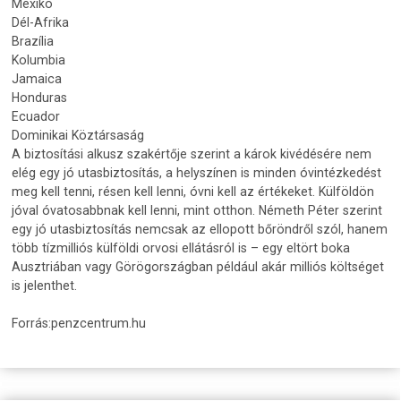
Mexikó
Dél-Afrika
Brazília
Kolumbia
Jamaica
Honduras
Ecuador
Dominikai Köztársaság
A biztosítási alkusz szakértője szerint a károk kivédésére nem
elég egy jó utasbiztosítás, a helyszínen is minden óvintézkedést
meg kell tenni, résen kell lenni, óvni kell az értékeket. Külföldön
jóval óvatosabbnak kell lenni, mint otthon. Németh Péter szerint
egy jó utasbiztosítás nemcsak az ellopott bőröndről szól, hanem
több tízmilliós külföldi orvosi ellátásról is – egy eltört boka
Ausztriában vagy Görögországban például akár milliós költséget
is jelenthet.
Forrás:penzcentrum.hu