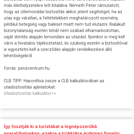
más élethelyzetekre lett kitalálva. Németh Péter rámutatott,
hogy az útlemondási biztosítás akkor jelent segítséget, ha az
utas egy váratlan, a feltételekben meghatározott esemény,
például betegség vagy baleset miatt nem tud elutazni. Kialakult
bizonytalanság esetén tehát nem szabad elhamarkodottan,
saját döntés alapján lemondani az utazást. Ilyenkor is meg kell
várni a hivatalos tájékoztatást, és szükség esetén a biztosítóval
is egyeztetni kell a szerződés alapján rendelkezésre álló
lehetőségekről.
forrás: penzcentrum.hu
CLB TIPP: Hasonlítsa össze a CLB kalkulátorában az
utasbiztosítási ajánlatokat:
Utasbiztosítás kalkulátor>>
Így fosztják ki a turistákat a legnépszerűbb
nyaralóhelyeken: ezekre a trükkökre érdemes figyelni