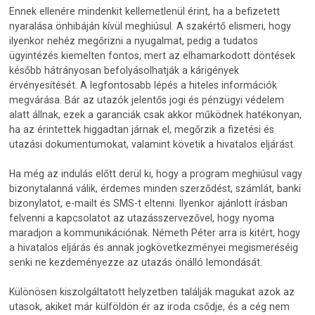
Ennek ellenére mindenkit kellemetlenül érint, ha a befizetett
nyaralása önhibáján kívül meghiúsul. A szakértő elismeri, hogy
ilyenkor nehéz megőrizni a nyugalmat, pedig a tudatos
ügyintézés kiemelten fontos, mert az elhamarkodott döntések
később hátrányosan befolyásolhatják a kárigények
érvényesítését. A legfontosabb lépés a hiteles információk
megvárása. Bár az utazók jelentős jogi és pénzügyi védelem
alatt állnak, ezek a garanciák csak akkor működnek hatékonyan,
ha az érintettek higgadtan járnak el, megőrzik a fizetési és
utazási dokumentumokat, valamint követik a hivatalos eljárást.
Ha még az indulás előtt derül ki, hogy a program meghiúsul vagy
bizonytalanná válik, érdemes minden szerződést, számlát, banki
bizonylatot, e-mailt és SMS-t eltenni. Ilyenkor ajánlott írásban
felvenni a kapcsolatot az utazásszervezővel, hogy nyoma
maradjon a kommunikációnak. Németh Péter arra is kitért, hogy
a hivatalos eljárás és annak jogkövetkezményei megismeréséig
senki ne kezdeményezze az utazás önálló lemondását.
Különösen kiszolgáltatott helyzetben találják magukat azok az
utasok, akiket már külföldön ér az iroda csődje, és a cég nem