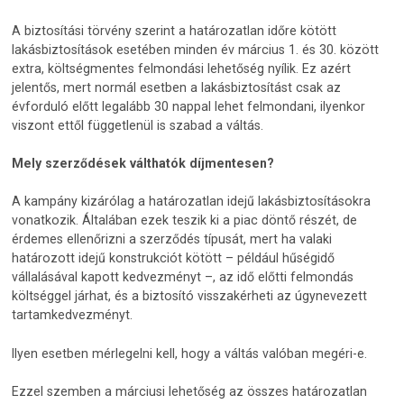
A biztosítási törvény szerint a határozatlan időre kötött
lakásbiztosítások esetében minden év március 1. és 30. között
extra, költségmentes felmondási lehetőség nyílik. Ez azért
jelentős, mert normál esetben a lakásbiztosítást csak az
évforduló előtt legalább 30 nappal lehet felmondani, ilyenkor
viszont ettől függetlenül is szabad a váltás.
Mely szerződések válthatók díjmentesen?
A kampány kizárólag a határozatlan idejű lakásbiztosításokra
vonatkozik. Általában ezek teszik ki a piac döntő részét, de
érdemes ellenőrizni a szerződés típusát, mert ha valaki
határozott idejű konstrukciót kötött – például hűségidő
vállalásával kapott kedvezményt –, az idő előtti felmondás
költséggel járhat, és a biztosító visszakérheti az úgynevezett
tartamkedvezményt.
Ilyen esetben mérlegelni kell, hogy a váltás valóban megéri-e.
Ezzel szemben a márciusi lehetőség az összes határozatlan