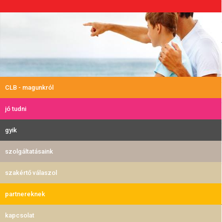
CLB - magunkról
jó tudni
gyik
szolgáltatásaink
szakértő válaszol
partnereknek
kapcsolat