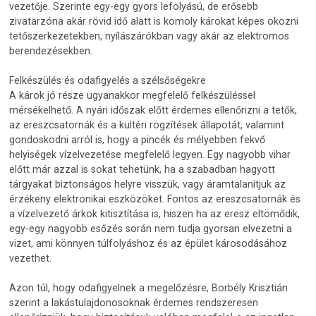
vezetője. Szerinte egy-egy gyors lefolyású, de erősebb
zivatarzóna akár rövid idő alatt is komoly károkat képes okozni
tetőszerkezetekben, nyílászárókban vagy akár az elektromos
berendezésekben.
Felkészülés és odafigyelés a szélsőségekre
A károk jó része ugyanakkor megfelelő felkészüléssel
mérsékelhető. A nyári időszak előtt érdemes ellenőrizni a tetők,
az ereszcsatornák és a kültéri rögzítések állapotát, valamint
gondoskodni arról is, hogy a pincék és mélyebben fekvő
helyiségek vízelvezetése megfelelő legyen. Egy nagyobb vihar
előtt már azzal is sokat tehetünk, ha a szabadban hagyott
tárgyakat biztonságos helyre visszük, vagy áramtalanítjuk az
érzékeny elektronikai eszközöket. Fontos az ereszcsatornák és
a vízelvezető árkok kitisztítása is, hiszen ha az eresz eltömődik,
egy-egy nagyobb esőzés során nem tudja gyorsan elvezetni a
vizet, ami könnyen túlfolyáshoz és az épület károsodásához
vezethet.
Azon túl, hogy odafigyelnek a megelőzésre, Borbély Krisztián
szerint a lakástulajdonosoknak érdemes rendszeresen