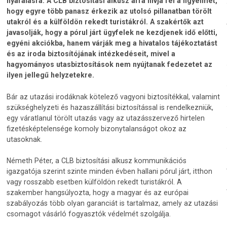
nyaralásra. A CLB biztosítási alkusz arra hívja fel a figyelmet,
hogy egyre több panasz érkezik az utolsó pillanatban törölt
utakról és a külföldön rekedt turistákról. A szakértők azt
javasolják, hogy a pórul járt ügyfelek ne kezdjenek idő előtti,
egyéni akciókba, hanem várják meg a hivatalos tájékoztatást
és az iroda biztosítójának intézkedéseit, mivel a
hagyományos utasbiztosítások nem nyújtanak fedezetet az
ilyen jellegű helyzetekre.
Bár az utazási irodáknak kötelező vagyoni biztosítékkal, valamint
szükséghelyzeti és hazaszállítási biztosítással is rendelkezniük,
egy váratlanul törölt utazás vagy az utazásszervező hirtelen
fizetésképtelensége komoly bizonytalanságot okoz az
utasoknak.
Németh Péter, a CLB biztosítási alkusz kommunikációs
igazgatója szerint szinte minden évben hallani pórul járt, itthon
vagy rosszabb esetben külföldön rekedt turistákról. A
szakember hangsúlyozta, hogy a magyar és az európai
szabályozás több olyan garanciát is tartalmaz, amely az utazási
csomagot vásárló fogyasztók védelmét szolgálja.