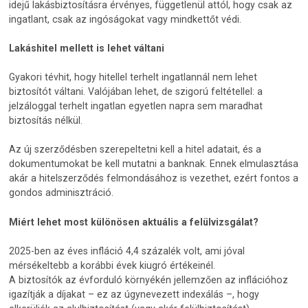
idejű lakásbiztosításra érvényes, függetlenül attól, hogy csak az
ingatlant, csak az ingóságokat vagy mindkettőt védi.
Lakáshitel mellett is lehet váltani
Gyakori tévhit, hogy hitellel terhelt ingatlannál nem lehet
biztosítót váltani. Valójában lehet, de szigorú feltétellel: a
jelzáloggal terhelt ingatlan egyetlen napra sem maradhat
biztosítás nélkül.
Az új szerződésben szerepeltetni kell a hitel adatait, és a
dokumentumokat be kell mutatni a banknak. Ennek elmulasztása
akár a hitelszerződés felmondásához is vezethet, ezért fontos a
gondos adminisztráció.
Miért lehet most különösen aktuális a felülvizsgálat?
2025-ben az éves infláció 4,4 százalék volt, ami jóval
mérsékeltebb a korábbi évek kiugró értékeinél.
A biztosítók az évforduló környékén jellemzően az inflációhoz
igazítják a díjakat – ez az úgynevezett indexálás –, hogy