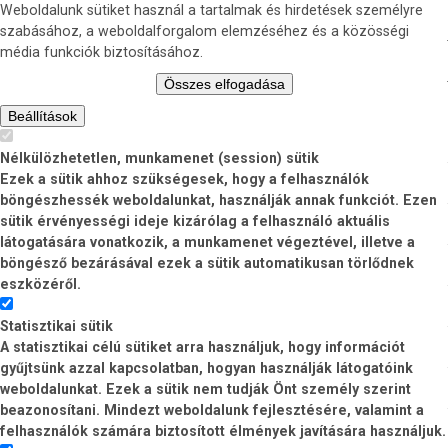
Weboldalunk sütiket használ a tartalmak és hirdetések személyre
szabásához, a weboldalforgalom elemzéséhez és a közösségi
média funkciók biztosításához.
Összes elfogadása
Beállítások
Nélkülözhetetlen, munkamenet (session) sütik
Ezek a sütik ahhoz szükségesek, hogy a felhasználók
böngészhessék weboldalunkat, használják annak funkciót. Ezen
sütik érvényességi ideje kizárólag a felhasználó aktuális
látogatására vonatkozik, a munkamenet végeztével, illetve a
böngésző bezárásával ezek a sütik automatikusan törlődnek
eszközéről.
Statisztikai sütik
A statisztikai célú sütiket arra használjuk, hogy információt
gyűjtsünk azzal kapcsolatban, hogyan használják látogatóink
weboldalunkat. Ezek a sütik nem tudják Önt személy szerint
beazonosítani. Mindezt weboldalunk fejlesztésére, valamint a
felhasználók számára biztosított élmények javítására használjuk.