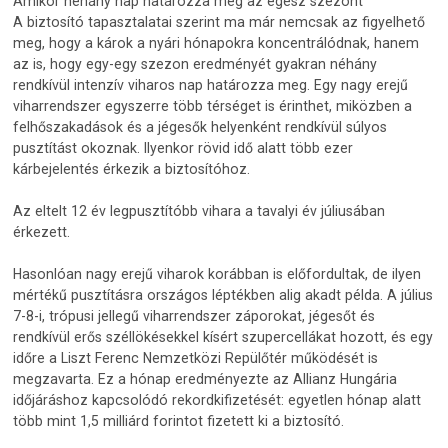
Amikor néhány nap határozza meg az egész szezont
A biztosító tapasztalatai szerint ma már nemcsak az figyelhető
meg, hogy a károk a nyári hónapokra koncentrálódnak, hanem
az is, hogy egy-egy szezon eredményét gyakran néhány
rendkívül intenzív viharos nap határozza meg. Egy nagy erejű
viharrendszer egyszerre több térséget is érinthet, miközben a
felhőszakadások és a jégesők helyenként rendkívül súlyos
pusztítást okoznak. Ilyenkor rövid idő alatt több ezer
kárbejelentés érkezik a biztosítóhoz.
Az eltelt 12 év legpusztítóbb vihara a tavalyi év júliusában
érkezett.
Hasonlóan nagy erejű viharok korábban is előfordultak, de ilyen
mértékű pusztításra országos léptékben alig akadt példa. A július
7-8-i, trópusi jellegű viharrendszer záporokat, jégesőt és
rendkívül erős széllökésekkel kísért szupercellákat hozott, és egy
időre a Liszt Ferenc Nemzetközi Repülőtér működését is
megzavarta. Ez a hónap eredményezte az Allianz Hungária
időjáráshoz kapcsolódó rekordkifizetését: egyetlen hónap alatt
több mint 1,5 milliárd forintot fizetett ki a biztosító.