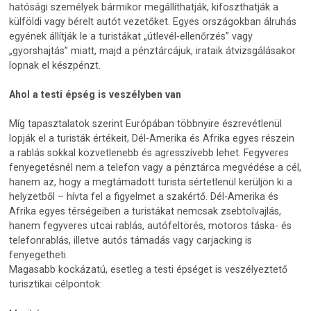
hatósági személyek bármikor megállíthatják, kifoszthatják a
külföldi vagy bérelt autót vezetőket. Egyes országokban álruhás
egyének állítják le a turistákat „útlevél-ellenőrzés” vagy
„gyorshajtás” miatt, majd a pénztárcájuk, irataik átvizsgálásakor
lopnak el készpénzt.
Ahol a testi épség is veszélyben van
Míg tapasztalatok szerint Európában többnyire észrevétlenül
lopják el a turisták értékeit, Dél-Amerika és Afrika egyes részein
a rablás sokkal közvetlenebb és agresszívebb lehet. Fegyveres
fenyegetésnél nem a telefon vagy a pénztárca megvédése a cél,
hanem az, hogy a megtámadott turista sértetlenül kerüljön ki a
helyzetből – hívta fel a figyelmet a szakértő. Dél-Amerika és
Afrika egyes térségeiben a turistákat nemcsak zsebtolvajlás,
hanem fegyveres utcai rablás, autófeltörés, motoros táska- és
telefonrablás, illetve autós támadás vagy carjacking is
fenyegetheti.
Magasabb kockázatú, esetleg a testi épséget is veszélyeztető
turisztikai célpontok: