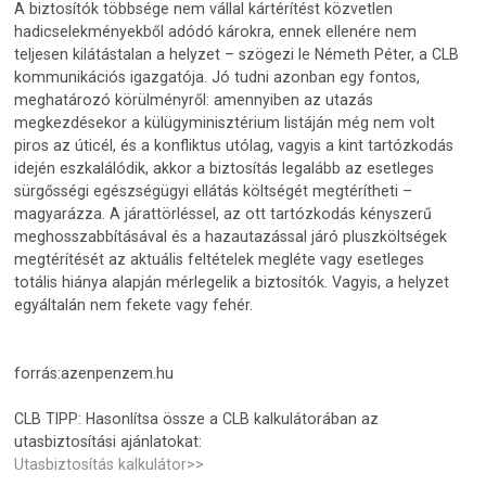
A biztosítók többsége nem vállal kártérítést közvetlen
hadicselekményekből adódó károkra, ennek ellenére nem
teljesen kilátástalan a helyzet – szögezi le Németh Péter, a CLB
kommunikációs igazgatója. Jó tudni azonban egy fontos,
meghatározó körülményről: amennyiben az utazás
megkezdésekor a külügyminisztérium listáján még nem volt
piros az úticél, és a konfliktus utólag, vagyis a kint tartózkodás
idején eszkalálódik, akkor a biztosítás legalább az esetleges
sürgősségi egészségügyi ellátás költségét megtérítheti –
magyarázza. A járattörléssel, az ott tartózkodás kényszerű
meghosszabbításával és a hazautazással járó pluszköltségek
megtérítését az aktuális feltételek megléte vagy esetleges
totális hiánya alapján mérlegelik a biztosítók. Vagyis, a helyzet
egyáltalán nem fekete vagy fehér.
forrás:azenpenzem.hu
CLB TIPP: Hasonlítsa össze a CLB kalkulátorában az
utasbiztosítási ajánlatokat:
Utasbiztosítás kalkulátor>>