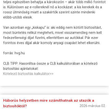
teljes egészében behajtja a károkozón – akár több millió forintot
is. Különösen az e-rollereknél nő a kockázat: a kis kerekek és a
rossz útminőség miatt a szakértők szerint szinte mindenki
előbb-utóbb elesik.
Van azonban egy „kiskapu” is: aki eddig nem kötött biztosítást,
most büntetés nélkül megteheti, mivel visszamenőleg nem kell
fedezetlenségi díjat fizetni, ellentétben az autókkal. Pár ezer
forintos éves díjjal akár komoly anyagi csapást lehet elkerülni.
forrás: hvg.hu
CLB TIPP: Hasonlítsa össze a CLB kalkulátorában a kötelező
biztosítási ajánlatokat:
Kötelező biztosítás kalkulátor>>
Háborús helyzetben mire számíthatnak az utazók a
biztosítóktól?
2026 március 02.