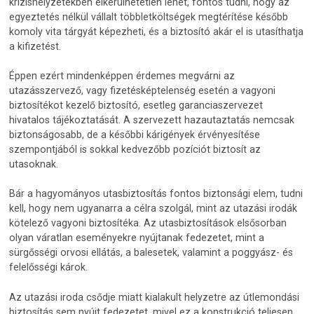
krízishelyzetekben elkerülhetetlen lehet, fontos tudni, hogy az
egyeztetés nélkül vállalt többletköltségek megtérítése később
komoly vita tárgyát képezheti, és a biztosító akár el is utasíthatja
a kifizetést.
Éppen ezért mindenképpen érdemes megvárni az
utazásszervező, vagy fizetésképtelenség esetén a vagyoni
biztosítékot kezelő biztosító, esetleg garanciaszervezet
hivatalos tájékoztatását. A szervezett hazautaztatás nemcsak
biztonságosabb, de a későbbi kárigények érvényesítése
szempontjából is sokkal kedvezőbb pozíciót biztosít az
utasoknak.
Bár a hagyományos utasbiztosítás fontos biztonsági elem, tudni
kell, hogy nem ugyanarra a célra szolgál, mint az utazási irodák
kötelező vagyoni biztosítéka. Az utasbiztosítások elsősorban
olyan váratlan eseményekre nyújtanak fedezetet, mint a
sürgősségi orvosi ellátás, a balesetek, valamint a poggyász- és
felelősségi károk.
Az utazási iroda csődje miatt kialakult helyzetre az útlemondási
biztosítás sem nyújt fedezetet, mivel ez a konstrukció teljesen