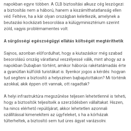
napokban egyre többen. A CLB biztosítási alkusz cég leszögezi:
a biztosítás nem a háború, hanem a kiszámíthatatlanság ellen
véd. Feltéve, ha a kár olyan országban keletkezik, amelynek a
beutazási kockázati besorolása a külügyminisztérium szerint
zöld, vagyis problémamentes volt.
A sürgősségi egészségügyi ellátás költségét megtéríthetik
Sajnos, azonban előfordulhat, hogy a kiutazáskor még szabad
besorolású ország váratlanul veszélyessé válik, mint ahogy az a
napokban Dubajban történt, amikor háborús rakétatámadás érte
a gyanútlan külföldi turistákat is. Ilyenkor jogos a kérdés: hogyan
tud segíteni a biztosító a helyszínen bajbajutottakon? Mi történik
azokkal, akik éppen ott vannak, ott ragadtak?
A helyi infrastruktúra megszűnése teljesen lehetetlenné is teheti,
hogy a biztosítók teljesítsék a szerződésben vállaltakat. Hiszen,
ha nincs elérhető repülőjárat, akkor lehetetlen azonnali
szállítással kimenekíteni az ügyfeleket, s ha a kórházak
túlterheltek, a biztosító sem tud üres ágyat varázsolni.