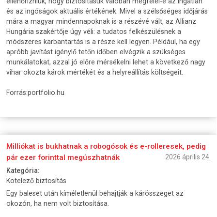
ellenőrizniük, hogy biztosításuk valóban megfelel-e az ingatlan
és az ingóságok aktuális értékének. Mivel a szélsőséges időjárás
mára a magyar mindennapoknak is a részévé vált, az Allianz
Hungária szakértője úgy véli: a tudatos felkészülésnek a
módszeres karbantartás is a része kell legyen. Például, ha egy
apróbb javítást igénylő tetőn időben elvégzik a szükséges
munkálatokat, azzal jó előre mérsékelni lehet a következő nagy
vihar okozta károk mértékét és a helyreállítás költségeit.
Forrás:portfolio.hu
Milliókat is bukhatnak a robogósok és e-rolleresek, pedig
pár ezer forinttal megúszhatnák
2026 április 24.
Kategória:
Kötelező biztosítás
Egy baleset után kíméletlenül behajtják a kárösszeget az
okozón, ha nem volt biztosítása.