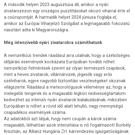
A második helyen 2023 augusztusa áll, amikor a nyári
zivatarszezon egy országos pusztításokat okozó viharral érte el
a csúcspontját. A harmadik helyet 2024 júniusa foglalja el,
amikor az Európai Viharjelző Szolgálat a legmagasabb fokozatú
riasztást adta ki Magyarországra.
Még intenzívebb nyári zivatarokra számíthatunk
A nemzetközi trendek ráadásul arra utalnak, hogy a szélsőséges
időjárási események kockázata Európában tovább nőhet:
nemzetközi felmérések szerint az olyan természeti csapások,
mint a heves zivatarok, villámárvizek, jégesők vagy erős
szélviharok, egyre nagyobb biztosítási veszteségeket okoznak
világszerte. Ráadásul a meteorológusok véleménye az, hogy a
melegebb tengerek és a magasabb légköri nedvességtartalom
kedvezhet az intenzív nyári zivatarok kialakulásának, miközben
Európában is nőhet a rövid idő alatt lehulló, nagy mennyiségű
csapadékos események száma.
Az adatokból azt látjuk, hogy nem csupán a károk száma
magasabb, láthatóan azok intenzitása is nő fogalmazott Borbély
Krisztián, az Allianz Hungária Zrt. kárrendezési igazgatóságának