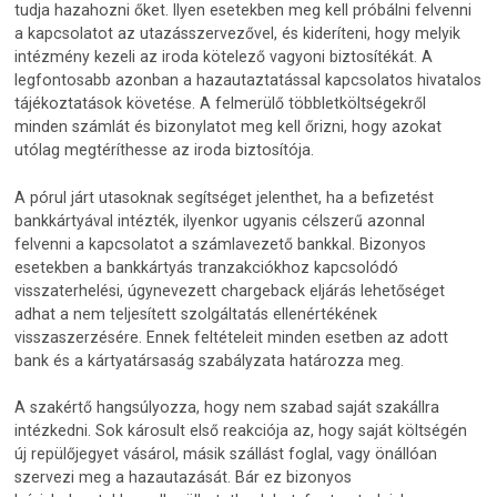
tudja hazahozni őket. Ilyen esetekben meg kell próbálni felvenni
a kapcsolatot az utazásszervezővel, és kideríteni, hogy melyik
intézmény kezeli az iroda kötelező vagyoni biztosítékát. A
legfontosabb azonban a hazautaztatással kapcsolatos hivatalos
tájékoztatások követése. A felmerülő többletköltségekről
minden számlát és bizonylatot meg kell őrizni, hogy azokat
utólag megtéríthesse az iroda biztosítója.
A pórul járt utasoknak segítséget jelenthet, ha a befizetést
bankkártyával intézték, ilyenkor ugyanis célszerű azonnal
felvenni a kapcsolatot a számlavezető bankkal. Bizonyos
esetekben a bankkártyás tranzakciókhoz kapcsolódó
visszaterhelési, úgynevezett chargeback eljárás lehetőséget
adhat a nem teljesített szolgáltatás ellenértékének
visszaszerzésére. Ennek feltételeit minden esetben az adott
bank és a kártyatársaság szabályzata határozza meg.
A szakértő hangsúlyozza, hogy nem szabad saját szakállra
intézkedni. Sok károsult első reakciója az, hogy saját költségén
új repülőjegyet vásárol, másik szállást foglal, vagy önállóan
szervezi meg a hazautazását. Bár ez bizonyos