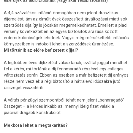
elkerüljék az alulbiztosítást (vagy akár felülbiztosítást).
A 4,4 százalékos infláció önmagában nem jelent drasztikus
díjemelést, ám az elmúlt évek összesített árváltozásai miatt sok
szerződés díja így is jócskán megemelkedhetett. Emellett a piaci
verseny következtében az egyes biztosítók árazása között
érdemi különbségek lehetnek. Vagyis még mérsékeltebb inflációs
környezetben is indokolt lehet a szerződések újranézése.
Mi történik az előre befizetett díjjal?
A legtöbben éves díjfizetést választanak, ezáltal joggal merülhet
fel a kérés, mi történik a díj fennmaradó részével egy estleges
változtatás során. Ebben az esetben a már befizetett díj arányos
része nem vész el: a régi biztosító a hátralevő időszakra jutó
összeget visszatéríti.
A váltás pénzügyi szempontból tehát nem jelent „bennragadó”
összeget – a kérdés inkább az, mennyi ideig fizet valaki a
piacinál drágább konstrukciót.
Mekkora lehet a megtakarítás?