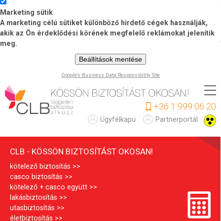
Marketing sütik
A marketing célú sütiket különböző hirdető cégek használják,
akik az Ön érdeklődési körének megfelelő reklámokat jelenítik
meg.
Beállítások mentése
Google’s Business Data Responsibility Site
Ugrás
a
+36 1 999 06 20
tartalomra
C
Ügyfélkapu
Partnerportál
L
CLB - KÖSSÖN BIZTOSÍTÁST OKOSAN!
B
kötelező biztosítás
casco biztosítás
kötelező + casco együtt
lakásbiztosítás
utasbiztosítás
életbiztosítás