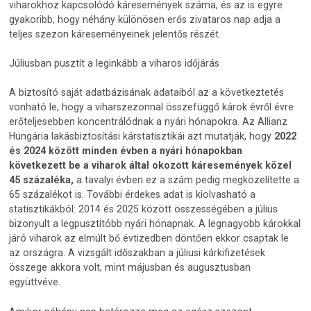
viharokhoz kapcsolódó káresemények száma, és az is egyre
gyakoribb, hogy néhány különösen erős zivataros nap adja a
teljes szezon káreseményeinek jelentős részét.
Júliusban pusztít a leginkább a viharos időjárás
A biztosító saját adatbázisának adataiból az a következtetés
vonható le, hogy a viharszezonnal összefüggő károk évről évre
erőteljesebben koncentrálódnak a nyári hónapokra. Az Allianz
Hungária lakásbiztosítási kárstatisztikái azt mutatják, hogy
2022
és 2024 között minden évben a nyári hónapokban
következett be a viharok által okozott káresemények közel
45 százaléka,
a tavalyi évben ez a szám pedig megközelítette a
65 százalékot is. További érdekes adat is kiolvasható a
statisztikákból: 2014 és 2025 között összességében a július
bizonyult a legpusztítóbb nyári hónapnak. A legnagyobb károkkal
járó viharok az elmúlt bő évtizedben döntően ekkor csaptak le
az országra. A vizsgált időszakban a júliusi kárkifizetések
összege akkora volt, mint májusban és augusztusban
együttvéve.