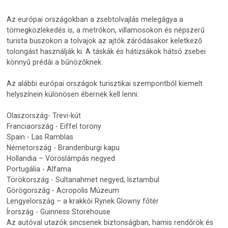
Az európai országokban a zsebtolvajlás melegágya a
tömegközlekedés is, a metrókon, villamosokon és népszerű
turista buszokon a tolvajok az ajtók záródásakor keletkező
tolongást használják ki. A táskák és hátizsákok hátsó zsebei
könnyű prédái a bűnözőknek.
Az alábbi európai országok turisztikai szempontból kiemelt
helyszínein különösen ébernek kell lenni:
Olaszország- Trevi-kút
Franciaország - Eiffel torony
Spain - Las Ramblas
Németország - Brandenburgi kapu
Hollandia – Vöröslámpás negyed
Portugália - Alfama
Törökország - Sultanahmet negyed, Isztambul
Görögország - Acropolis Múzeum
Lengyelország – a krakkói Rynek Glowny főtér
Írország - Guinness Storehouse
Az autóval utazók sincsenek biztonságban, hamis rendőrök és