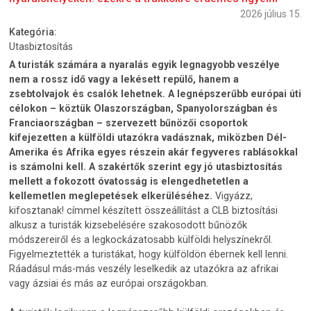
2026 július 15.
Kategória:
Utasbiztosítás
A turisták számára a nyaralás egyik legnagyobb veszélye
nem a rossz idő vagy a lekésett repülő, hanem a
zsebtolvajok és csalók lehetnek. A legnépszerűbb európai úti
célokon – köztük Olaszországban, Spanyolországban és
Franciaországban – szervezett bűnözői csoportok
kifejezetten a külföldi utazókra vadásznak, miközben Dél-
Amerika és Afrika egyes részein akár fegyveres rablásokkal
is számolni kell. A szakértők szerint egy jó utasbiztosítás
mellett a fokozott óvatosság is elengedhetetlen a
kellemetlen meglepetések elkerüléséhez.
Vigyázz,
kifosztanak! címmel készített összeállítást a CLB biztosítási
alkusz a turisták kizsebelésére szakosodott bűnözők
módszereiről és a legkockázatosabb külföldi helyszínekről.
Figyelmeztették a turistákat, hogy külföldön ébernek kell lenni.
Ráadásul más-más veszély leselkedik az utazókra az afrikai
vagy ázsiai és más az európai országokban.