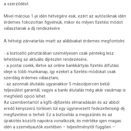
a szerződést.
Mivel március 1-je idén hétvégére esik, ezért az autósóknak idén
érdemes fokozottan figyelniük, mikor és milyen fizetési módot
választanak a díj rendezésére.
A hétvégi zárvatartás miatt az alábbiakat érdemes megfontolni:
- a biztosító pénztárában személyesen csak péntekig lesz
lehetőség az aktuális díjrészlet rendezésére;
- a postai csekk, illetve az online bankkártyás fizetés átfutási
ideje is több munkanap, így ezeket a fizetési módokat csak
szerdáig érdemes választani;
- az azonnali átutalás ugyanakkor 5 másodpercen belüli
teljesülést garantál, vagyis a banki átutalás még akár vasárnap is
megfelelő opció lehet.
Az üzembentartót a kgfb-díjfizetés elmaradásán és az abból
eredő kényszerű törlésen túl egy úgynevezett fedezetlenségi díj
megfizetése is terheli. Ez a biztosítás a megszűnés és az
újrakötés közötti napokra vonatkozik, és mértéke igen magas:
idén a személyautók esetében – teljesítménytől függően –