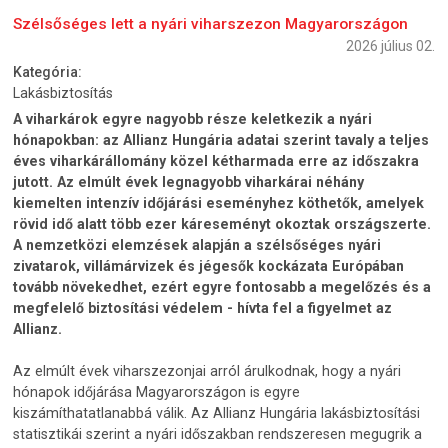
Szélsőséges lett a nyári viharszezon Magyarországon
2026 július 02.
Kategória:
Lakásbiztosítás
A viharkárok egyre nagyobb része keletkezik a nyári
hónapokban: az Allianz Hungária adatai szerint tavaly a teljes
éves viharkárállomány közel kétharmada erre az időszakra
jutott. Az elmúlt évek legnagyobb viharkárai néhány
kiemelten intenzív időjárási eseményhez köthetők, amelyek
rövid idő alatt több ezer káreseményt okoztak országszerte.
A nemzetközi elemzések alapján a szélsőséges nyári
zivatarok, villámárvizek és jégesők kockázata Európában
tovább növekedhet, ezért egyre fontosabb a megelőzés és a
megfelelő biztosítási védelem - hívta fel a figyelmet az
Allianz.
Az elmúlt évek viharszezonjai arról árulkodnak, hogy a nyári
hónapok időjárása Magyarországon is egyre
kiszámíthatatlanabbá válik. Az Allianz Hungária lakásbiztosítási
statisztikái szerint a nyári időszakban rendszeresen megugrik a