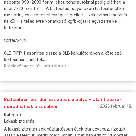
naponta 990–2090 forint lehet, teherautóknál pedig elérheti a
napi 7770 forintot is. A biztosítást ugyanazon biztosítónál kell
megkötni, és a fedezetlenségi díj mellett – választási lehetőség
nélkül – a teljes évre vonatkozó kgfb-díjat is egyszerre kell
befizetni.
forrás:24.hu
CLB TIPP: Hasonlítsa össze a CLB kalkulátorában a kötelező
biztosítási ajánlatokat:
Kötelező biztosítás kalkulátor>>
Biztosítási rés: idén is szabad a pálya – akár tízezrek
maradhatnak a zsebben
2026 február 18.
Kategória:
Lakásbiztosítás
A lakásbiztosítás sok háztartásban évek óta ugyanaz: fizetjük,
aztán elfelejtjük. Pedig márciusban ismét van egy rövid időszak,