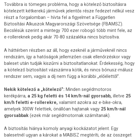
Továbbra is tömeges probléma, hogy a kötelező biztosításra
kötelezett kétkerekű járművek jelentős része fedezet nélkül vesz
részt a forgalomban – hívta fel a figyelmet a Független
Biztosítási Alkuszok Magyarországi Szövetsége (FBAMSZ).
Becslésük szerint a mintegy 700 ezer robogó több mint fele, az
e-rollereknek pedig akár 70-80 százaléka nincs biztosítva.
A háttérben részben az áll, hogy ezeknél a járműveknél nincs
rendszám, így a hatóságok jellemzően csak ellenőrzéskor vagy
baleset után tudják kiszűrni a biztosítatlanokat. Érdekesség, hogy
a kötelező biztosítást vázszámra kötik, és nincs bónusz-málusz
rendszer sem, vagyis a díj nem függ a korábbi „előélettől”.
Nekik kötelező a „kötelező”:
Minden segédmotoros
kerékpárra,
a 25 kg feletti és 14 km/h-nál gyorsabb,
illetve
25
km/h feletti e-rollerekre,
valamint azokra az e-bike-okra,
amelyek 300W felettiek, önállóan hajtanak vagy
25 km/h-nál
gyorsabbak
(ezek már segédmotornak számítanak).
A biztosítás hiánya komoly anyagi kockázatot jelent. Egy
balesetnél ugyan a károkat a MABISZ megtéríti, de az összeget