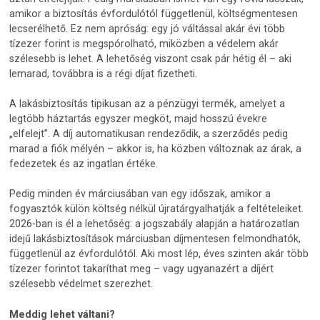
amikor a biztosítás évfordulótól függetlenül, költségmentesen
lecserélhető. Ez nem apróság: egy jó váltással akár évi több
tízezer forint is megspórolható, miközben a védelem akár
szélesebb is lehet. A lehetőség viszont csak pár hétig él – aki
lemarad, továbbra is a régi díjat fizetheti.
A lakásbiztosítás tipikusan az a pénzügyi termék, amelyet a
legtöbb háztartás egyszer megköt, majd hosszú évekre
„elfelejt”. A díj automatikusan rendeződik, a szerződés pedig
marad a fiók mélyén – akkor is, ha közben változnak az árak, a
fedezetek és az ingatlan értéke.
Pedig minden év márciusában van egy időszak, amikor a
fogyasztók külön költség nélkül újratárgyalhatják a feltételeiket.
2026-ban is él a lehetőség: a jogszabály alapján a határozatlan
idejű lakásbiztosítások márciusban díjmentesen felmondhatók,
függetlenül az évfordulótól. Aki most lép, éves szinten akár több
tízezer forintot takaríthat meg – vagy ugyanazért a díjért
szélesebb védelmet szerezhet.
Meddig lehet váltani?