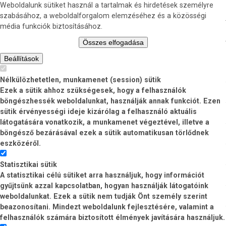
Weboldalunk sütiket használ a tartalmak és hirdetések személyre
szabásához, a weboldalforgalom elemzéséhez és a közösségi
média funkciók biztosításához.
Összes elfogadása
Beállítások
Nélkülözhetetlen, munkamenet (session) sütik
Ezek a sütik ahhoz szükségesek, hogy a felhasználók
böngészhessék weboldalunkat, használják annak funkciót. Ezen
sütik érvényességi ideje kizárólag a felhasználó aktuális
látogatására vonatkozik, a munkamenet végeztével, illetve a
böngésző bezárásával ezek a sütik automatikusan törlődnek
eszközéről.
Statisztikai sütik
A statisztikai célú sütiket arra használjuk, hogy információt
gyűjtsünk azzal kapcsolatban, hogyan használják látogatóink
weboldalunkat. Ezek a sütik nem tudják Önt személy szerint
beazonosítani. Mindezt weboldalunk fejlesztésére, valamint a
felhasználók számára biztosított élmények javítására használjuk.