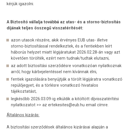
kérjük igazolni.
A Biztosító vállalja továbbá az utas- és a storno-biztosítás
díjának teljes összegű visszatérítését:
azon utasok részére, akik érvényes EUB utas- illetve
storno-biztosítással rendelkeztek, és a fentiekben leírt
háborús helyzet miatt légijáratukat 2026.02.28-án vagy azt
követően törölték, ezért nem tudnak/tudtak elutazni,
az adott biztosítási szerződésre vonatkozóan nyilatkoznak
arról, hogy kárbejelentéssel nem kívánnak élni,
fentiek igazolására benyújtják a törölt légijáratra vonatkozó
repülőjegyet, és a törlésre vonatkozó hivatalos
tájékoztatást,
legkésőbb 2026.03.09-ig elküldik a kitöltött díjvisszatérítési
nyilatkozatot >> az ertekesites@eub.hu email címre.
Általános kizárás:
A biztosítási szerződések általános kizárásai alapján a