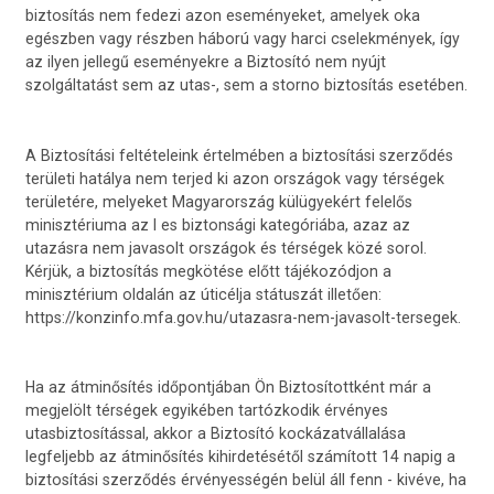
biztosítás nem fedezi azon eseményeket, amelyek oka
egészben vagy részben háború vagy harci cselekmények, így
az ilyen jellegű eseményekre a Biztosító nem nyújt
szolgáltatást sem az utas-, sem a storno biztosítás esetében.
A Biztosítási feltételeink értelmében a biztosítási szerződés
területi hatálya nem terjed ki azon országok vagy térségek
területére, melyeket Magyarország külügyekért felelős
minisztériuma az I es biztonsági kategóriába, azaz az
utazásra nem javasolt országok és térségek közé sorol.
Kérjük, a biztosítás megkötése előtt tájékozódjon a
minisztérium oldalán az úticélja státuszát illetően:
https://konzinfo.mfa.gov.hu/utazasra-nem-javasolt-tersegek.
Ha az átminősítés időpontjában Ön Biztosítottként már a
megjelölt térségek egyikében tartózkodik érvényes
utasbiztosítással, akkor a Biztosító kockázatvállalása
legfeljebb az átminősítés kihirdetésétől számított 14 napig a
biztosítási szerződés érvényességén belül áll fenn - kivéve, ha