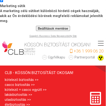
Marketing sütik
A marketing célú sütiket különböző hirdető cégek használják,
akik az Ön érdeklődési körének megfelelő reklámokat jelenítik
meg.
Beállítások mentése
Google’s Business Data Responsibility Site
Ugrás
a
+36 1 999 06 20
tartalomra
C
Ügyfélkapu
Partnerportál
L
CLB - KÖSSÖN BIZTOSÍTÁST OKOSAN!
B
kötelező biztosítás
casco biztosítás
kötelező + casco együtt
lakásbiztosítás
utasbiztosítás
életbiztosítás