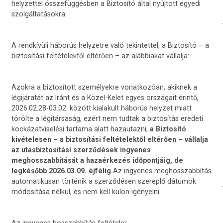
helyzettel összefüggésben a Biztosító által nyújtott egyedi
szolgáltatásokra:
A rendkívüli háborús helyzetre való tekintettel, a Biztosító – a
biztosítási feltételektől eltérően – az alábbiakat vállalja:
Azokra a biztosított személyekre vonatkozóan, akiknek a
légijáratát az Iránt és a Közel-Kelet egyes országait érintő,
2026.02.28-03.02. között kialakult háborús helyzet miatt
törölte a légitársaság, ezért nem tudtak a biztosítás eredeti
kockázatviselési tartama alatt hazautazni,
a Biztosító
kivételesen – a biztosítási feltételektől eltérően – vállalja
az utasbiztosítási szerződések ingyenes
meghosszabbítását a hazaérkezés időpontjáig, de
legkésőbb 2026.03.09. éjfélig.
Az ingyenes meghosszabbítás
automatikusan történik a szerződésen szereplő dátumok
módosítása nélkül, és nem kell külön igényelni.