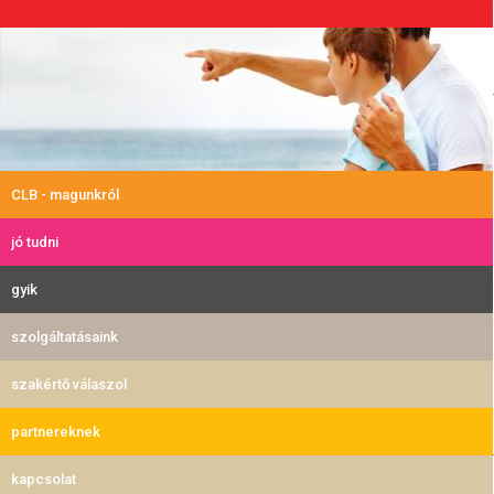
CLB - magunkról
jó tudni
gyik
szolgáltatásaink
szakértő válaszol
partnereknek
kapcsolat