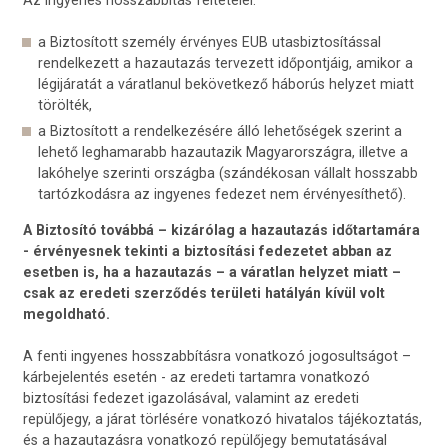
Az ingyenes hosszabbítás feltételei:
a Biztosított személy érvényes EUB utasbiztosítással
rendelkezett a hazautazás tervezett időpontjáig, amikor a
légijáratát a váratlanul bekövetkező háborús helyzet miatt
törölték,
a Biztosított a rendelkezésére álló lehetőségek szerint a
lehető leghamarabb hazautazik Magyarországra, illetve a
lakóhelye szerinti országba (szándékosan vállalt hosszabb
tartózkodásra az ingyenes fedezet nem érvényesíthető).
A Biztosító továbbá – kizárólag a hazautazás időtartamára
- érvényesnek tekinti a biztosítási fedezetet abban az
esetben is, ha a hazautazás – a váratlan helyzet miatt –
csak az eredeti szerződés területi hatályán kívül volt
megoldható.
A fenti ingyenes hosszabbításra vonatkozó jogosultságot –
kárbejelentés esetén - az eredeti tartamra vonatkozó
biztosítási fedezet igazolásával, valamint az eredeti
repülőjegy, a járat törlésére vonatkozó hivatalos tájékoztatás,
és a hazautazásra vonatkozó repülőjegy bemutatásával