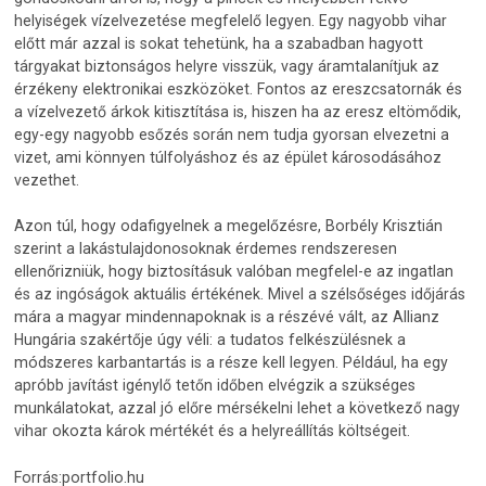
helyiségek vízelvezetése megfelelő legyen. Egy nagyobb vihar
előtt már azzal is sokat tehetünk, ha a szabadban hagyott
tárgyakat biztonságos helyre visszük, vagy áramtalanítjuk az
érzékeny elektronikai eszközöket. Fontos az ereszcsatornák és
a vízelvezető árkok kitisztítása is, hiszen ha az eresz eltömődik,
egy-egy nagyobb esőzés során nem tudja gyorsan elvezetni a
vizet, ami könnyen túlfolyáshoz és az épület károsodásához
vezethet.
Azon túl, hogy odafigyelnek a megelőzésre, Borbély Krisztián
szerint a lakástulajdonosoknak érdemes rendszeresen
ellenőrizniük, hogy biztosításuk valóban megfelel-e az ingatlan
és az ingóságok aktuális értékének. Mivel a szélsőséges időjárás
mára a magyar mindennapoknak is a részévé vált, az Allianz
Hungária szakértője úgy véli: a tudatos felkészülésnek a
módszeres karbantartás is a része kell legyen. Például, ha egy
apróbb javítást igénylő tetőn időben elvégzik a szükséges
munkálatokat, azzal jó előre mérsékelni lehet a következő nagy
vihar okozta károk mértékét és a helyreállítás költségeit.
Forrás:portfolio.hu