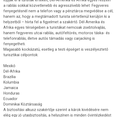
a rablás sokkal közvetlenebb és agresszívebb lehet. Fegyveres
fenyegetésnél nem a telefon vagy a pénztárca megvédése a cél,
hanem az, hogy a megtámadott turista sértetlenül kerüljön ki a
helyzetből – hívta fel a figyelmet a szakértő. Dél-Amerika és
Afrika egyes térségeiben a turistákat nemcsak zsebtolvajlás,
hanem fegyveres utcai rablás, autófeltörés, motoros táska- és
telefonrablás, illetve autós támadás vagy carjacking is
fenyegetheti.
Magasabb kockázatú, esetleg a testi épséget is veszélyeztető
turisztikai célpontok:
Mexikó
Dél-Afrika
Brazília
Kolumbia
Jamaica
Honduras
Ecuador
Dominikai Köztársaság
A biztosítási alkusz szakértője szerint a károk kivédésére nem
elég egy jó utasbiztosítás, a helyszínen is minden óvintézkedést