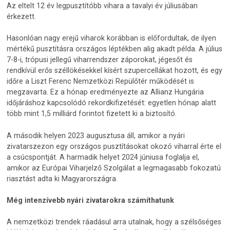
Az eltelt 12 év legpusztítóbb vihara a tavalyi év júliusában
érkezett.
Hasonlóan nagy erejű viharok korábban is előfordultak, de ilyen
mértékű pusztításra országos léptékben alig akadt példa. A július
7-8-i, trópusi jellegű viharrendszer záporokat, jégesőt és
rendkívül erős széllökésekkel kísért szupercellákat hozott, és egy
időre a Liszt Ferenc Nemzetközi Repülőtér működését is
megzavarta. Ez a hónap eredményezte az Allianz Hungária
időjáráshoz kapcsolódó rekordkifizetését: egyetlen hónap alatt
több mint 1,5 milliárd forintot fizetett ki a biztosító.
A második helyen 2023 augusztusa áll, amikor a nyári
zivatarszezon egy országos pusztításokat okozó viharral érte el
a csúcspontját. A harmadik helyet 2024 júniusa foglalja el,
amikor az Európai Viharjelző Szolgálat a legmagasabb fokozatú
riasztást adta ki Magyarországra.
Még intenzívebb nyári zivatarokra számíthatunk
A nemzetközi trendek ráadásul arra utalnak, hogy a szélsőséges