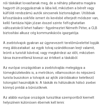
női táskákat lovasítanak meg, de a néhány pillanatra magára
hagyott úti poggyásznak is lába kél, miközben a bérelt vagy
külföldi rendszámú autók sincsenek biztonságban. Utóbbiak
kifosztására sokféle ismert és kevésbé elterjedt módszer van,
kellő fantázia híján józan ésszel szinte felfoghatatlan
változatokról lehet hallani– figyelmeztet Németh Péter, a CLB
biztosítási alkusz cég kommunikációs igazgatója.
A zsebtolvajok gyakran az úgynevezett terelőművelettel lopják
meg áldozataikat: az egyik tolvaj szándékosan leejt valamit,
leönti a turistát kávéval, vagy megkérdezi az időt, miközben
társa észrevétlenül kiveszi az értékeit a táskából.
Az európai országokban a zsebtolvajlás melegágya a
tömegközlekedés is, a metrókon, villamosokon és népszerű
turista buszokon a tolvajok az ajtók záródásakor keletkező
tolongást használják ki. A táskák és hátizsákok hátsó zsebei
könnyű prédái a bűnözőknek.
Az alábbi európai országok turisztikai szempontból kiemelt
helyszínein különösen ébernek kell lenni: