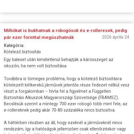
Milliókat is bukhatnak a robogósok és e-rolleresek, pedig
pár ezer forinttal megúszhatnák
2026 április 24.
Kategória:
Kötelező biztosítás
Egy baleset után kíméletlenül behajtják a kárösszeget az
okozón, ha nem volt biztosítása.
Továbbra is tömeges probléma, hogy a kötelező biztosításra
kötelezett kétkerekű járművek jelentős része fedezet nélkül vesz
részt a forgalomban – hívta fel a figyelmet a Független
Biztosítási Alkuszok Magyarországi Szövetsége (FBAMSZ).
Becslésük szerint a mintegy 700 ezer robogó több mint fele, az
e-rollereknek pedig akár 70-80 százaléka nincs biztosítva.
A háttérben részben az áll, hogy ezeknél a járműveknél nincs
rendszám, így a hatóságok jellemzően csak ellenőrzéskor vagy