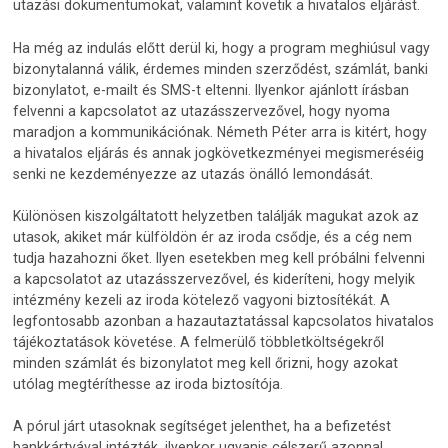
utazási dokumentumokat, valamint követik a hivatalos eljárást.
Ha még az indulás előtt derül ki, hogy a program meghiúsul vagy
bizonytalanná válik, érdemes minden szerződést, számlát, banki
bizonylatot, e-mailt és SMS-t eltenni. Ilyenkor ajánlott írásban
felvenni a kapcsolatot az utazásszervezővel, hogy nyoma
maradjon a kommunikációnak. Németh Péter arra is kitért, hogy
a hivatalos eljárás és annak jogkövetkezményei megismeréséig
senki ne kezdeményezze az utazás önálló lemondását.
Különösen kiszolgáltatott helyzetben találják magukat azok az
utasok, akiket már külföldön ér az iroda csődje, és a cég nem
tudja hazahozni őket. Ilyen esetekben meg kell próbálni felvenni
a kapcsolatot az utazásszervezővel, és kideríteni, hogy melyik
intézmény kezeli az iroda kötelező vagyoni biztosítékát. A
legfontosabb azonban a hazautaztatással kapcsolatos hivatalos
tájékoztatások követése. A felmerülő többletköltségekről
minden számlát és bizonylatot meg kell őrizni, hogy azokat
utólag megtéríthesse az iroda biztosítója.
A pórul járt utasoknak segítséget jelenthet, ha a befizetést
bankkártyával intézték, ilyenkor ugyanis célszerű azonnal