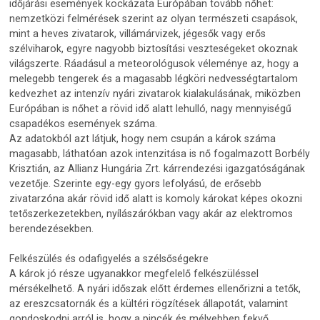
időjárási események kockázata Európában tovább nőhet:
nemzetközi felmérések szerint az olyan természeti csapások,
mint a heves zivatarok, villámárvizek, jégesők vagy erős
szélviharok, egyre nagyobb biztosítási veszteségeket okoznak
világszerte. Ráadásul a meteorológusok véleménye az, hogy a
melegebb tengerek és a magasabb légköri nedvességtartalom
kedvezhet az intenzív nyári zivatarok kialakulásának, miközben
Európában is nőhet a rövid idő alatt lehulló, nagy mennyiségű
csapadékos események száma.
Az adatokból azt látjuk, hogy nem csupán a károk száma
magasabb, láthatóan azok intenzitása is nő fogalmazott Borbély
Krisztián, az Allianz Hungária Zrt. kárrendezési igazgatóságának
vezetője. Szerinte egy-egy gyors lefolyású, de erősebb
zivatarzóna akár rövid idő alatt is komoly károkat képes okozni
tetőszerkezetekben, nyílászárókban vagy akár az elektromos
berendezésekben.
Felkészülés és odafigyelés a szélsőségekre
A károk jó része ugyanakkor megfelelő felkészüléssel
mérsékelhető. A nyári időszak előtt érdemes ellenőrizni a tetők,
az ereszcsatornák és a kültéri rögzítések állapotát, valamint
gondoskodni arról is, hogy a pincék és mélyebben fekvő