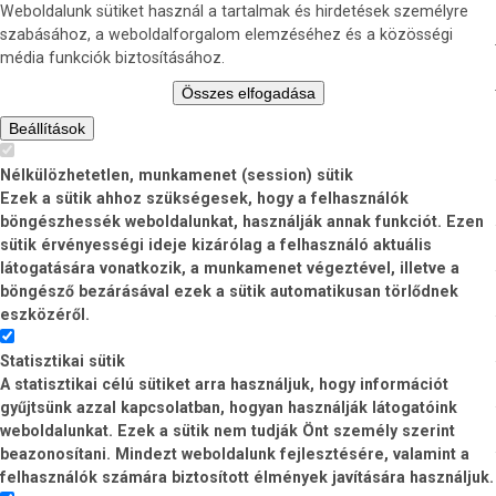
Weboldalunk sütiket használ a tartalmak és hirdetések személyre
szabásához, a weboldalforgalom elemzéséhez és a közösségi
média funkciók biztosításához.
Összes elfogadása
Beállítások
Nélkülözhetetlen, munkamenet (session) sütik
Ezek a sütik ahhoz szükségesek, hogy a felhasználók
böngészhessék weboldalunkat, használják annak funkciót. Ezen
sütik érvényességi ideje kizárólag a felhasználó aktuális
látogatására vonatkozik, a munkamenet végeztével, illetve a
böngésző bezárásával ezek a sütik automatikusan törlődnek
eszközéről.
Statisztikai sütik
A statisztikai célú sütiket arra használjuk, hogy információt
gyűjtsünk azzal kapcsolatban, hogyan használják látogatóink
weboldalunkat. Ezek a sütik nem tudják Önt személy szerint
beazonosítani. Mindezt weboldalunk fejlesztésére, valamint a
felhasználók számára biztosított élmények javítására használjuk.