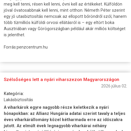
meg kell tenni, résen kell lenni, óvni kell az értékeket. Külföldön
jóval óvatosabbnak kell lenni, mint otthon. Németh Péter szerint
egy jó utasbiztosítás nemcsak az ellopott bőröndről szól, hanem
több tízmilliós külföldi orvosi ellátásról is – egy eltört boka
Ausztriában vagy Görögországban például akár milliós költséget
is jelenthet.
Forrás:penzcentrum.hu
Szélsőséges lett a nyári viharszezon Magyarországon
2026 július 02.
Kategória:
Lakásbiztosítás
A viharkárok egyre nagyobb része keletkezik a nyári
hónapokban: az Allianz Hungária adatai szerint tavaly a teljes
éves viharkárállomány közel kétharmada erre az időszakra
jutott. Az elmúlt évek legnagyobb viharkárai néhány