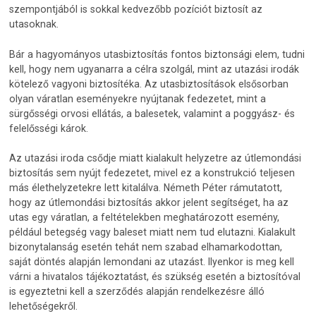
szempontjából is sokkal kedvezőbb pozíciót biztosít az
utasoknak.
Bár a hagyományos utasbiztosítás fontos biztonsági elem, tudni
kell, hogy nem ugyanarra a célra szolgál, mint az utazási irodák
kötelező vagyoni biztosítéka. Az utasbiztosítások elsősorban
olyan váratlan eseményekre nyújtanak fedezetet, mint a
sürgősségi orvosi ellátás, a balesetek, valamint a poggyász- és
felelősségi károk.
Az utazási iroda csődje miatt kialakult helyzetre az útlemondási
biztosítás sem nyújt fedezetet, mivel ez a konstrukció teljesen
más élethelyzetekre lett kitalálva. Németh Péter rámutatott,
hogy az útlemondási biztosítás akkor jelent segítséget, ha az
utas egy váratlan, a feltételekben meghatározott esemény,
például betegség vagy baleset miatt nem tud elutazni. Kialakult
bizonytalanság esetén tehát nem szabad elhamarkodottan,
saját döntés alapján lemondani az utazást. Ilyenkor is meg kell
várni a hivatalos tájékoztatást, és szükség esetén a biztosítóval
is egyeztetni kell a szerződés alapján rendelkezésre álló
lehetőségekről.