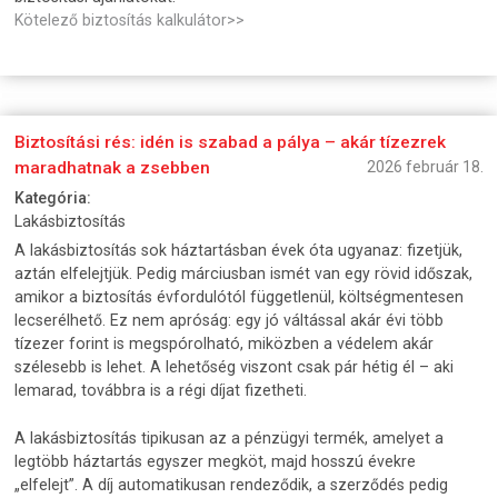
Kötelező biztosítás kalkulátor>>
Biztosítási rés: idén is szabad a pálya – akár tízezrek
maradhatnak a zsebben
2026 február 18.
Kategória:
Lakásbiztosítás
A lakásbiztosítás sok háztartásban évek óta ugyanaz: fizetjük,
aztán elfelejtjük. Pedig márciusban ismét van egy rövid időszak,
amikor a biztosítás évfordulótól függetlenül, költségmentesen
lecserélhető. Ez nem apróság: egy jó váltással akár évi több
tízezer forint is megspórolható, miközben a védelem akár
szélesebb is lehet. A lehetőség viszont csak pár hétig él – aki
lemarad, továbbra is a régi díjat fizetheti.
A lakásbiztosítás tipikusan az a pénzügyi termék, amelyet a
legtöbb háztartás egyszer megköt, majd hosszú évekre
„elfelejt”. A díj automatikusan rendeződik, a szerződés pedig