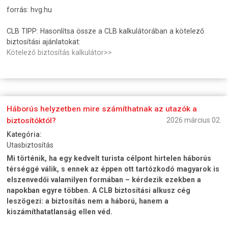
forrás: hvg.hu
CLB TIPP: Hasonlítsa össze a CLB kalkulátorában a kötelező
biztosítási ajánlatokat:
Kötelező biztosítás kalkulátor>>
Háborús helyzetben mire számíthatnak az utazók a
biztosítóktól?
2026 március 02.
Kategória:
Utasbiztosítás
Mi történik, ha egy kedvelt turista célpont hirtelen háborús
térséggé válik, s ennek az éppen ott tartózkodó magyarok is
elszenvedői valamilyen formában – kérdezik ezekben a
napokban egyre többen. A CLB biztosítási alkusz cég
leszögezi: a biztosítás nem a háború, hanem a
kiszámíthatatlanság ellen véd.