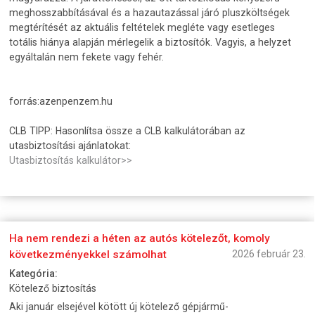
meghosszabbításával és a hazautazással járó pluszköltségek
megtérítését az aktuális feltételek megléte vagy esetleges
totális hiánya alapján mérlegelik a biztosítók. Vagyis, a helyzet
egyáltalán nem fekete vagy fehér.
forrás:azenpenzem.hu
CLB TIPP: Hasonlítsa össze a CLB kalkulátorában az
utasbiztosítási ajánlatokat:
Utasbiztosítás kalkulátor>>
Ha nem rendezi a héten az autós kötelezőt, komoly
következményekkel számolhat
2026 február 23.
Kategória:
Kötelező biztosítás
Aki január elsejével kötött új kötelező gépjármű-