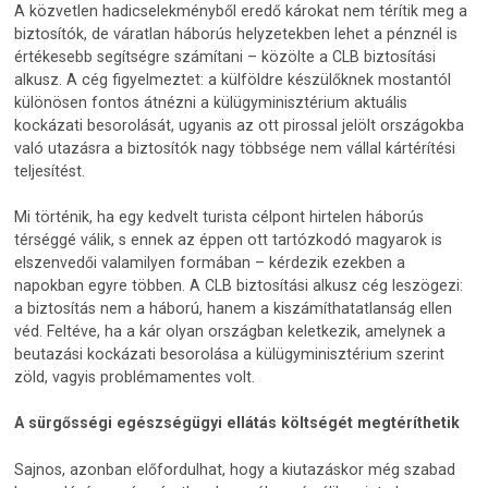
A közvetlen hadicselekményből eredő károkat nem térítik meg a
biztosítók, de váratlan háborús helyzetekben lehet a pénznél is
értékesebb segítségre számítani – közölte a CLB biztosítási
alkusz. A cég figyelmeztet: a külföldre készülőknek mostantól
különösen fontos átnézni a külügyminisztérium aktuális
kockázati besorolását, ugyanis az ott pirossal jelölt országokba
való utazásra a biztosítók nagy többsége nem vállal kártérítési
teljesítést.
Mi történik, ha egy kedvelt turista célpont hirtelen háborús
térséggé válik, s ennek az éppen ott tartózkodó magyarok is
elszenvedői valamilyen formában – kérdezik ezekben a
napokban egyre többen. A CLB biztosítási alkusz cég leszögezi:
a biztosítás nem a háború, hanem a kiszámíthatatlanság ellen
véd. Feltéve, ha a kár olyan országban keletkezik, amelynek a
beutazási kockázati besorolása a külügyminisztérium szerint
zöld, vagyis problémamentes volt.
A sürgősségi egészségügyi ellátás költségét megtéríthetik
Sajnos, azonban előfordulhat, hogy a kiutazáskor még szabad