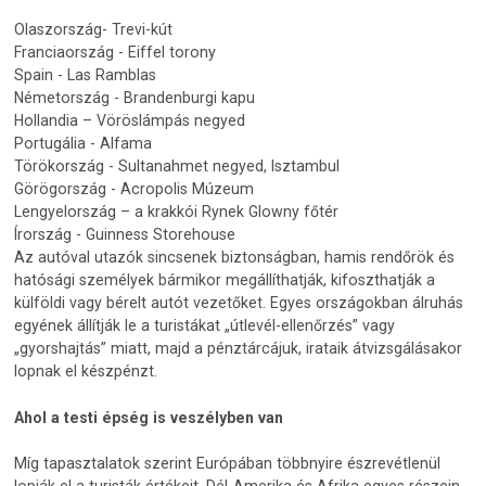
Olaszország- Trevi-kút
Franciaország - Eiffel torony
Spain - Las Ramblas
Németország - Brandenburgi kapu
Hollandia – Vöröslámpás negyed
Portugália - Alfama
Törökország - Sultanahmet negyed, Isztambul
Görögország - Acropolis Múzeum
Lengyelország – a krakkói Rynek Glowny főtér
Írország - Guinness Storehouse
Az autóval utazók sincsenek biztonságban, hamis rendőrök és
hatósági személyek bármikor megállíthatják, kifoszthatják a
külföldi vagy bérelt autót vezetőket. Egyes országokban álruhás
egyének állítják le a turistákat „útlevél-ellenőrzés” vagy
„gyorshajtás” miatt, majd a pénztárcájuk, irataik átvizsgálásakor
lopnak el készpénzt.
Ahol a testi épség is veszélyben van
Míg tapasztalatok szerint Európában többnyire észrevétlenül
lopják el a turisták értékeit, Dél-Amerika és Afrika egyes részein