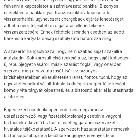
felvenni a kapcsolatot a számlavezető bankkal. Bizonyos
esetekben a bankkártyás tranzakciókhoz kapcsolódó
visszaterhelési, úgynevezett chargeback eljárás lehetőséget
adhat a nem teljesített szolgáltatás ellenértékének
visszaszerzésére. Ennek feltételeit minden esetben az adott
bank és a kártyatársaság szabályzata határozza meg.
A szakértő hangsúlyozza, hogy nem szabad saját szakállra
intézkedni. Sok károsult első reakciója az, hogy saját költségén
új repülőjegyet vásárol, másik szállást foglal, vagy önállóan
szervezi meg a hazautazását. Bár ez bizonyos
krízishelyzetekben elkerülhetetlen lehet, fontos tudni, hogy az
egyeztetés nélkül vállalt többletköltségek megtérítése később
komoly vita tárgyát képezheti, és a biztosító akár el is utasíthatja
a kifizetést.
Éppen ezért mindenképpen érdemes megvárni az
utazásszervező, vagy fizetésképtelenség esetén a vagyoni
biztosítékot kezelő biztosító, esetleg garanciaszervezet
hivatalos tájékoztatását. A szervezett hazautaztatás nemcsak
biztonságosabb, de a későbbi kárigények érvényesítése