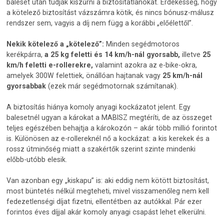
baleset után tudják kiszűrni a biztosítatlanokat. Érdekesség, hogy
a kötelező biztosítást vázszámra kötik, és nincs bónusz-málusz
rendszer sem, vagyis a díj nem függ a korábbi „előélettől”.
Nekik kötelező a „kötelező”:
Minden segédmotoros
kerékpárra,
a 25 kg feletti és 14 km/h-nál gyorsabb,
illetve
25
km/h feletti e-rollerekre,
valamint azokra az e-bike-okra,
amelyek 300W felettiek, önállóan hajtanak vagy
25 km/h-nál
gyorsabbak
(ezek már segédmotornak számítanak).
A biztosítás hiánya komoly anyagi kockázatot jelent. Egy
balesetnél ugyan a károkat a MABISZ megtéríti, de az összeget
teljes egészében behajtja a károkozón – akár több millió forintot
is. Különösen az e-rollereknél nő a kockázat: a kis kerekek és a
rossz útminőség miatt a szakértők szerint szinte mindenki
előbb-utóbb elesik.
Van azonban egy „kiskapu” is: aki eddig nem kötött biztosítást,
most büntetés nélkül megteheti, mivel visszamenőleg nem kell
fedezetlenségi díjat fizetni, ellentétben az autókkal. Pár ezer
forintos éves díjjal akár komoly anyagi csapást lehet elkerülni.