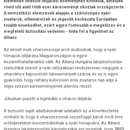
kiemelten intenzív időjárási eseményhez köthetők, amelyek
rövid idő alatt több ezer káreseményt okoztak országszerte.
A nemzetközi elemzések alapján a szélsőséges nyári
zivatarok, villámárvizek és jégesők kockázata Európában
tovább növekedhet, ezért egyre fontosabb a megelőzés és a
megfelelő biztosítási védelem - hívta fel a figyelmet az
Allianz.
Az elmúlt évek viharszezonjai arról árulkodnak, hogy a nyári
hónapok időjárása Magyarországon is egyre
kiszámíthatatlanabbá válik. Az Allianz Hungária lakásbiztosítási
statisztikái szerint a nyári időszakban rendszeresen megugrik a
viharokhoz kapcsolódó káresemények száma, és az is egyre
gyakoribb, hogy néhány különösen erős zivataros nap adja a
teljes szezon káreseményeinek jelentős részét.
Júliusban pusztít a leginkább a viharos időjárás
A biztosító saját adatbázisának adataiból az a következtetés
vonható le, hogy a viharszezonnal összefüggő károk évről évre
erőteljesebben koncentrálódnak a nyári hónapokra. Az Allianz
Hungária lakásbiztosítási kárstatisztikái azt mutatják, hogy
2022