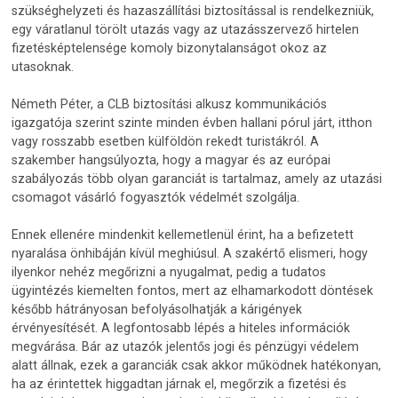
szükséghelyzeti és hazaszállítási biztosítással is rendelkezniük,
egy váratlanul törölt utazás vagy az utazásszervező hirtelen
fizetésképtelensége komoly bizonytalanságot okoz az
utasoknak.
Németh Péter, a CLB biztosítási alkusz kommunikációs
igazgatója szerint szinte minden évben hallani pórul járt, itthon
vagy rosszabb esetben külföldön rekedt turistákról. A
szakember hangsúlyozta, hogy a magyar és az európai
szabályozás több olyan garanciát is tartalmaz, amely az utazási
csomagot vásárló fogyasztók védelmét szolgálja.
Ennek ellenére mindenkit kellemetlenül érint, ha a befizetett
nyaralása önhibáján kívül meghiúsul. A szakértő elismeri, hogy
ilyenkor nehéz megőrizni a nyugalmat, pedig a tudatos
ügyintézés kiemelten fontos, mert az elhamarkodott döntések
később hátrányosan befolyásolhatják a kárigények
érvényesítését. A legfontosabb lépés a hiteles információk
megvárása. Bár az utazók jelentős jogi és pénzügyi védelem
alatt állnak, ezek a garanciák csak akkor működnek hatékonyan,
ha az érintettek higgadtan járnak el, megőrzik a fizetési és