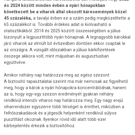
és 2024 között minden évben a nyári hónapokban
következett be a viharok által okozott káresemények közel
45 százaléka,
a tavalyi évben ez a szám pedig megközelítette a
65 százalékot is. További érdekes adat is kiolvasható a
statisztikákból: 2014 és 2025 között összességében a július
bizonyult a legpusztítóbb nyári hónapnak. A legnagyobb károkkal
járó viharok az elmúlt bő évtizedben döntően ekkor csaptak le
az országra. A vizsgált időszakban a júliusi kárkifizetések
összege akkora volt, mint májusban és augusztusban
együttvéve.
Amikor néhány nap határozza meg az egész szezont
A biztosító tapasztalatai szerint ma már nemcsak az figyelhető
meg, hogy a károk a nyári hónapokra koncentrálódnak, hanem
az is, hogy egy-egy szezon eredményét gyakran néhány
rendkívül intenzív viharos nap határozza meg. Egy nagy erejű
viharrendszer egyszerre több térséget is érinthet, miközben a
felhőszakadások és a jégesők helyenként rendkívül súlyos
pusztítást okoznak. Ilyenkor rövid idő alatt több ezer
kárbejelentés érkezik a biztosítóhoz.