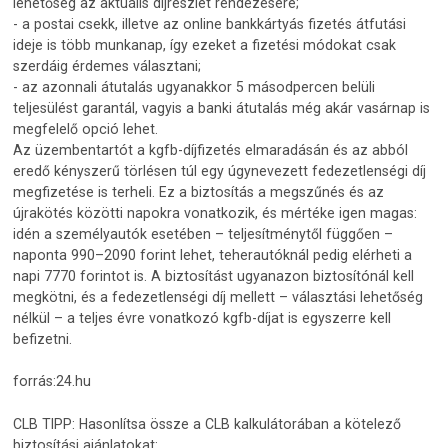
lehetőség az aktuális díjrészlet rendezésére;
- a postai csekk, illetve az online bankkártyás fizetés átfutási
ideje is több munkanap, így ezeket a fizetési módokat csak
szerdáig érdemes választani;
- az azonnali átutalás ugyanakkor 5 másodpercen belüli
teljesülést garantál, vagyis a banki átutalás még akár vasárnap is
megfelelő opció lehet.
Az üzembentartót a kgfb-díjfizetés elmaradásán és az abból
eredő kényszerű törlésen túl egy úgynevezett fedezetlenségi díj
megfizetése is terheli. Ez a biztosítás a megszűnés és az
újrakötés közötti napokra vonatkozik, és mértéke igen magas:
idén a személyautók esetében – teljesítménytől függően –
naponta 990–2090 forint lehet, teherautóknál pedig elérheti a
napi 7770 forintot is. A biztosítást ugyanazon biztosítónál kell
megkötni, és a fedezetlenségi díj mellett – választási lehetőség
nélkül – a teljes évre vonatkozó kgfb-díjat is egyszerre kell
befizetni.
forrás:24.hu
CLB TIPP: Hasonlítsa össze a CLB kalkulátorában a kötelező
biztosítási ajánlatokat: