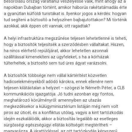
besorolású ország váratlanul veszélyessé válik, mint ahogy az a
napokban Dubajban történt, amikor háborús rakétatámadás érte
a gyanútlan külföldi turistákat is. Ilyenkor jogos a kérdés: hogyan
tud segíteni a biztosító a helyszínen bajbajutottakon? Mi történik
azokkal, akik éppen ott vannak, ott ragadtak?
A helyi infrastruktúra megszűnése teljesen lehetetlenné is teheti,
hogy a biztosítók teljesítsék a szerződésben vállaltakat. Hiszen,
ha nincs elérhető repülőjárat, akkor lehetetlen azonnali
szállítással kimenekíteni az ügyfeleket, s ha a kórházak
túlterheltek, a biztosító sem tud üres ágyat varázsolni.
A biztosítók többsége nem vállal kártérítést közvetlen
hadicselekményekből adódó károkra, ennek ellenére nem
teljesen kilátástalan a helyzet – szögezi le Németh Péter, a CLB
kommunikációs igazgatója. Jó tudni azonban egy fontos,
meghatározó körülményről: amennyiben az utazás
megkezdésekor a külügyminisztérium listáján még nem volt
piros az úticél, és a konfliktus utólag, vagyis a kint tartózkodás
idején eszkalálódik, akkor a biztosítás legalább az esetleges
sürgősségi egészségügyi ellátás költségét megtérítheti –
magyarázza. A járattörléssel, az ott tartózkodás kényszerű