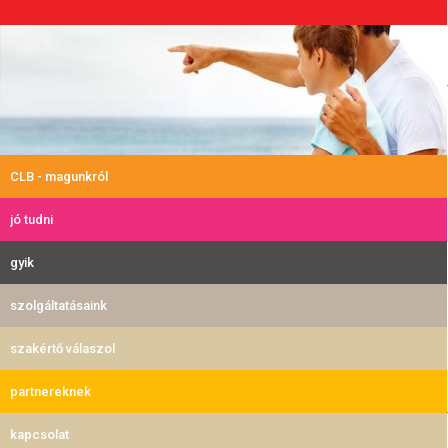
CLB - magunkról
jó tudni
gyik
szolgáltatásaink
szakértő válaszol
partnereknek
kapcsolat