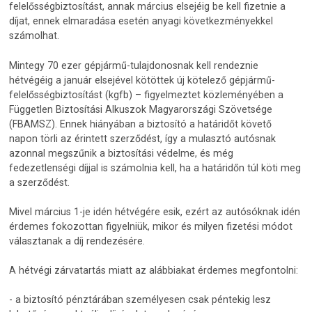
felelősségbiztosítást, annak március elsejéig be kell fizetnie a
díjat, ennek elmaradása esetén anyagi következményekkel
számolhat.
Mintegy 70 ezer gépjármű-tulajdonosnak kell rendeznie
hétvégéig a január elsejével kötöttek új kötelező gépjármű-
felelősségbiztosítást (kgfb) – figyelmeztet közleményében a
Független Biztosítási Alkuszok Magyarországi Szövetsége
(FBAMSZ). Ennek hiányában a biztosító a határidőt követő
napon törli az érintett szerződést, így a mulasztó autósnak
azonnal megszűnik a biztosítási védelme, és még
fedezetlenségi díjjal is számolnia kell, ha a határidőn túl köti meg
a szerződést.
Mivel március 1-je idén hétvégére esik, ezért az autósóknak idén
érdemes fokozottan figyelniük, mikor és milyen fizetési módot
választanak a díj rendezésére.
A hétvégi zárvatartás miatt az alábbiakat érdemes megfontolni:
- a biztosító pénztárában személyesen csak péntekig lesz