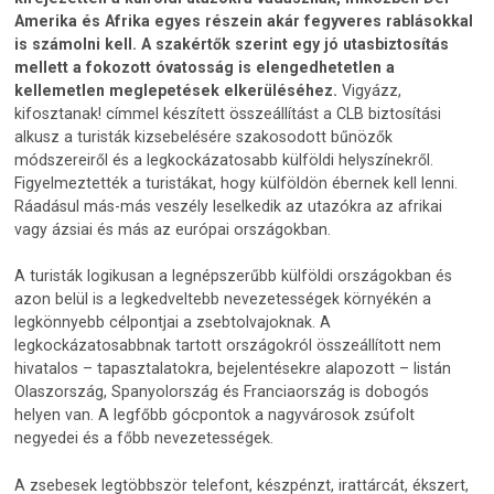
Amerika és Afrika egyes részein akár fegyveres rablásokkal
is számolni kell. A szakértők szerint egy jó utasbiztosítás
mellett a fokozott óvatosság is elengedhetetlen a
kellemetlen meglepetések elkerüléséhez.
Vigyázz,
kifosztanak! címmel készített összeállítást a CLB biztosítási
alkusz a turisták kizsebelésére szakosodott bűnözők
módszereiről és a legkockázatosabb külföldi helyszínekről.
Figyelmeztették a turistákat, hogy külföldön ébernek kell lenni.
Ráadásul más-más veszély leselkedik az utazókra az afrikai
vagy ázsiai és más az európai országokban.
A turisták logikusan a legnépszerűbb külföldi országokban és
azon belül is a legkedveltebb nevezetességek környékén a
legkönnyebb célpontjai a zsebtolvajoknak. A
legkockázatosabbnak tartott országokról összeállított nem
hivatalos – tapasztalatokra, bejelentésekre alapozott – listán
Olaszország, Spanyolország és Franciaország is dobogós
helyen van. A legfőbb gócpontok a nagyvárosok zsúfolt
negyedei és a főbb nevezetességek.
A zsebesek legtöbbször telefont, készpénzt, irattárcát, ékszert,