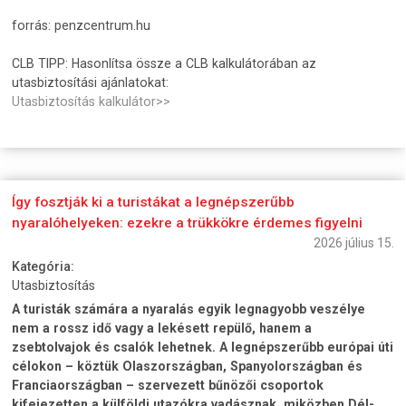
forrás: penzcentrum.hu
CLB TIPP: Hasonlítsa össze a CLB kalkulátorában az
utasbiztosítási ajánlatokat:
Utasbiztosítás kalkulátor>>
Így fosztják ki a turistákat a legnépszerűbb
nyaralóhelyeken: ezekre a trükkökre érdemes figyelni
2026 július 15.
Kategória:
Utasbiztosítás
A turisták számára a nyaralás egyik legnagyobb veszélye
nem a rossz idő vagy a lekésett repülő, hanem a
zsebtolvajok és csalók lehetnek. A legnépszerűbb európai úti
célokon – köztük Olaszországban, Spanyolországban és
Franciaországban – szervezett bűnözői csoportok
kifejezetten a külföldi utazókra vadásznak, miközben Dél-