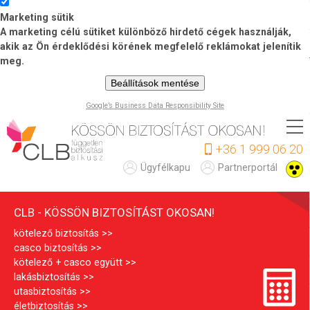
Marketing sütik
A marketing célú sütiket különböző hirdető cégek használják,
akik az Ön érdeklődési körének megfelelő reklámokat jelenítik
meg.
Beállítások mentése
Google’s Business Data Responsibility Site
Ugrás
a
+36 1 999 06 20
tartalomra
C
Ügyfélkapu
Partnerportál
L
CLB - KÖSSÖN BIZTOSÍTÁST OKOSAN!
B
kötelező biztosítás
casco biztosítás
kötelező + casco együtt
lakásbiztosítás
utasbiztosítás
életbiztosítás