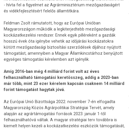
- hívta fel a figyelmet az Agrárminisztérium mezőgazdaságért
és vidékfejlesztésért felelős államtitkára.
Feldman Zsolt rámutatott, hogy az Európai Unióban
Magyarországon működik a legkiterjedtebb mezőgazdasági
kockázatkezelési rendszer. Ennek egyik pilléreként a gazdák
hosszú évek óta igénybe vehetik az időjárási kockázatokra
kötött mezőgazdasági biztosítási szerződések díjához nyújtott
támogatást, amennyiben a Magyar Államkincstárhoz benyújtott
egységes támogatási kérelemben azt igénylik.
Amíg 2016-ban még 4 milliárd forint volt az éves
felhasználható támogatási keretösszeg, addig a 2023-ban
már több, mint 23 ezer kérelem kapcsán csaknem 14 milliárd
forint támogatást hagytak jóvá.
Az Európai Unió Bizottsága 2022. november 7-én elfogadta
Magyarország Közös Agrárpolitikai Stratégiai Tervét, amely
alapján az agrártámogatási források 2023. január 1-től
felhasználhatóvá váltak. A magyar stratégiai terv továbbra is
kiemelt helyen kezeli a kockázatkezelési eszközök támogatását,