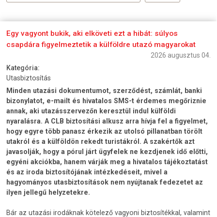
Egy vagyont bukik, aki elköveti ezt a hibát: súlyos
csapdára figyelmeztetik a külföldre utazó magyarokat
2026 augusztus 04.
Kategória:
Utasbiztosítás
Minden utazási dokumentumot, szerződést, számlát, banki
bizonylatot, e-mailt és hivatalos SMS-t érdemes megőriznie
annak, aki utazásszervezőn keresztül indul külföldi
nyaralásra. A CLB biztosítási alkusz arra hívja fel a figyelmet,
hogy egyre több panasz érkezik az utolsó pillanatban törölt
utakról és a külföldön rekedt turistákról. A szakértők azt
javasolják, hogy a pórul járt ügyfelek ne kezdjenek idő előtti,
egyéni akciókba, hanem várják meg a hivatalos tájékoztatást
és az iroda biztosítójának intézkedéseit, mivel a
hagyományos utasbiztosítások nem nyújtanak fedezetet az
ilyen jellegű helyzetekre.
Bár az utazási irodáknak kötelező vagyoni biztosítékkal, valamint