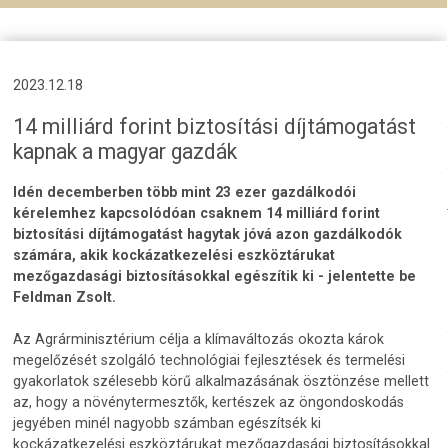
2023.12.18
14 milliárd forint biztosítási díjtámogatást
kapnak a magyar gazdák
Idén decemberben több mint 23 ezer gazdálkodói
kérelemhez kapcsolódóan csaknem 14 milliárd forint
biztosítási díjtámogatást hagytak jóvá azon gazdálkodók
számára, akik kockázatkezelési eszköztárukat
mezőgazdasági biztosításokkal egészítik ki - jelentette be
Feldman Zsolt.
Az Agrárminisztérium célja a klímaváltozás okozta károk
megelőzését szolgáló technológiai fejlesztések és termelési
gyakorlatok szélesebb körű alkalmazásának ösztönzése mellett
az, hogy a növénytermesztők, kertészek az öngondoskodás
jegyében minél nagyobb számban egészítsék ki
kockázatkezelési eszköztárukat mezőgazdasági biztosításokkal