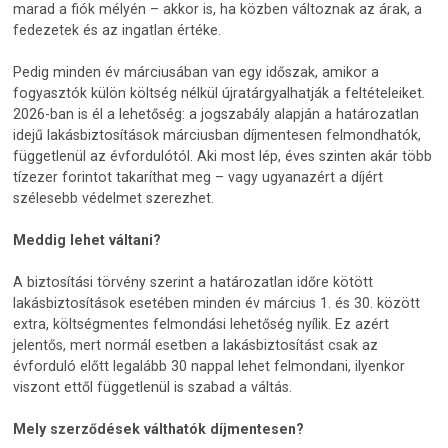
marad a fiók mélyén – akkor is, ha közben változnak az árak, a
fedezetek és az ingatlan értéke.
Pedig minden év márciusában van egy időszak, amikor a
fogyasztók külön költség nélkül újratárgyalhatják a feltételeiket.
2026-ban is él a lehetőség: a jogszabály alapján a határozatlan
idejű lakásbiztosítások márciusban díjmentesen felmondhatók,
függetlenül az évfordulótól. Aki most lép, éves szinten akár több
tízezer forintot takaríthat meg – vagy ugyanazért a díjért
szélesebb védelmet szerezhet.
Meddig lehet váltani?
A biztosítási törvény szerint a határozatlan időre kötött
lakásbiztosítások esetében minden év március 1. és 30. között
extra, költségmentes felmondási lehetőség nyílik. Ez azért
jelentős, mert normál esetben a lakásbiztosítást csak az
évforduló előtt legalább 30 nappal lehet felmondani, ilyenkor
viszont ettől függetlenül is szabad a váltás.
Mely szerződések válthatók díjmentesen?