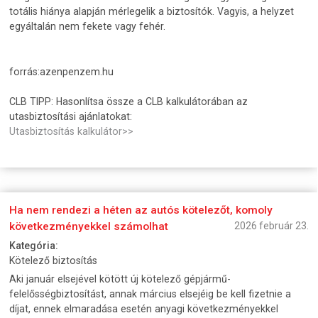
totális hiánya alapján mérlegelik a biztosítók. Vagyis, a helyzet
egyáltalán nem fekete vagy fehér.
forrás:azenpenzem.hu
CLB TIPP: Hasonlítsa össze a CLB kalkulátorában az
utasbiztosítási ajánlatokat:
Utasbiztosítás kalkulátor>>
Ha nem rendezi a héten az autós kötelezőt, komoly
következményekkel számolhat
2026 február 23.
Kategória:
Kötelező biztosítás
Aki január elsejével kötött új kötelező gépjármű-
felelősségbiztosítást, annak március elsejéig be kell fizetnie a
díjat, ennek elmaradása esetén anyagi következményekkel