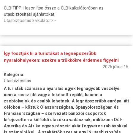
CLB TIPP: Hasonlítsa össze a CLB kalkulátorában az
utasbiztosítási ajánlatokat:
Utasbiztosítás kalkulátor>>
Így fosztják ki a turistákat a legnépszerűbb
nyaralóhelyeken: ezekre a trükkökre érdemes figyelni
2026 július 15.
Kategória:
Utasbiztosítás
A turisták számára a nyaralás egyik legnagyobb veszélye
nem a rossz idő vagy a lekésett repülő, hanem a
zsebtolvajok és csalók lehetnek. A legnépszerűbb európai úti
célokon – köztük Olaszországban, Spanyolországban és
Franciaországban – szervezett bűnözői csoportok
kifejezetten a külföldi utazókra vadásznak, miközben Dél-
Amerika és Afrika egyes részein akár fegyveres rablásokkal
is számolni kell. A szakértők szerint egy jó utasbiztosítás