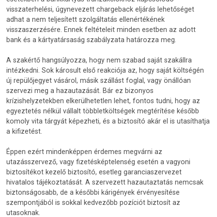
visszaterhelési, úgynevezett chargeback eljárás lehetőséget
adhat a nem teljesített szolgáltatás ellenértékének
visszaszerzésére. Ennek feltételeit minden esetben az adott
bank és a kártyatársaság szabályzata határozza meg.
A szakértő hangsúlyozza, hogy nem szabad saját szakállra
intézkedni. Sok károsult első reakciója az, hogy saját költségén
új repülőjegyet vásárol, másik szállást foglal, vagy önállóan
szervezi meg a hazautazását. Bár ez bizonyos
krízishelyzetekben elkerülhetetlen lehet, fontos tudni, hogy az
egyeztetés nélkül vállalt többletköltségek megtérítése később
komoly vita tárgyát képezheti, és a biztosító akár el is utasíthatja
a kifizetést.
Éppen ezért mindenképpen érdemes megvárni az
utazásszervező, vagy fizetésképtelenség esetén a vagyoni
biztosítékot kezelő biztosító, esetleg garanciaszervezet
hivatalos tájékoztatását. A szervezett hazautaztatás nemcsak
biztonságosabb, de a későbbi kárigények érvényesítése
szempontjából is sokkal kedvezőbb pozíciót biztosít az
utasoknak.