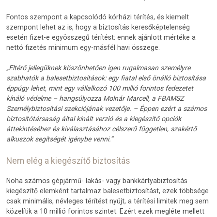
Fontos szempont a kapcsolódó kórházi térítés, és kiemelt
szempont lehet az is, hogy a biztosítás keresőképtelenség
esetén fizet-e egyösszegű térítést: ennek ajánlott mértéke a
nettó fizetés minimum egy-másfél havi összege.
„Eltérő jellegüknek köszönhetően igen rugalmasan személyre
szabhatók a balesetbiztosítások: egy fiatal első önálló biztosítása
éppúgy lehet, mint egy vállalkozó 100 millió forintos fedezetet
kínáló védelme – hangsúlyozza Molnár Marcell, a FBAMSZ
Személybiztosítási szekciójának vezetője. – Éppen ezért a számos
biztosítótársaság által kínált verzió és a kiegészítő opciók
áttekintéséhez és kiválasztásához célszerű független, szakértő
alkuszok segítségét igénybe venni.”
Nem elég a kiegészítő biztosítás
Noha számos gépjármű- lakás- vagy bankkártyabiztosítás
kiegészítő elemként tartalmaz balesetbiztosítást, ezek többsége
csak minimális, névleges térítést nyújt, a térítési limitek meg sem
közelítik a 10 millió forintos szintet. Ezért ezek megléte mellett