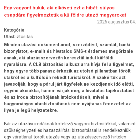
Egy vagyont bukik, aki elköveti ezt a hibát: súlyos
csapdára figyelmeztetik a külföldre utazó magyarokat
2026 augusztus 04.
Kategória:
Utasbiztosítás
Minden utazási dokumentumot, szerződést, számlát, banki
bizonylatot, e-mailt és hivatalos SMS-t érdemes megőriznie
annak, aki utazásszervezőn keresztül indul külföldi
nyaralásra. A CLB biztosítási alkusz arra hívja fel a figyelmet,
hogy egyre több panasz érkezik az utolsó pillanatban törölt
utakról és a külföldön rekedt turistákról. A szakértők azt
javasolják, hogy a pórul járt ügyfelek ne kezdjenek idő előtti,
egyéni akciókba, hanem várják meg a hivatalos tájékoztatást
és az iroda biztosítójának intézkedéseit, mivel a
hagyományos utasbiztosítások nem nyújtanak fedezetet az
ilyen jellegű helyzetekre.
Bár az utazási irodáknak kötelező vagyoni biztosítékkal, valamint
szükséghelyzeti és hazaszállítási biztosítással is rendelkezniük,
egy váratlanul törölt utazás vagy az utazásszervező hirtelen