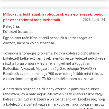
Milliókat is bukhatnak a robogósok és e-rolleresek, pedig
pár ezer forinttal megúszhatnák
2026 április 24.
Kategória:
Kötelező biztosítás
Egy baleset után kíméletlenül behajtják a kárösszeget az
okozón, ha nem volt biztosítása.
Továbbra is tömeges probléma, hogy a kötelező biztosításra
kötelezett kétkerekű járművek jelentős része fedezet nélkül vesz
részt a forgalomban – hívta fel a figyelmet a Független
Biztosítási Alkuszok Magyarországi Szövetsége (FBAMSZ).
Becslésük szerint a mintegy 700 ezer robogó több mint fele, az
e-rollereknek pedig akár 70-80 százaléka nincs biztosítva.
A háttérben részben az áll, hogy ezeknél a járműveknél nincs
rendszám, így a hatóságok jellemzően csak ellenőrzéskor vagy
baleset után tudják kiszűrni a biztosítatlanokat. Érdekesség, hogy
a kötelező biztosítást vázszámra kötik, és nincs bónusz-málusz