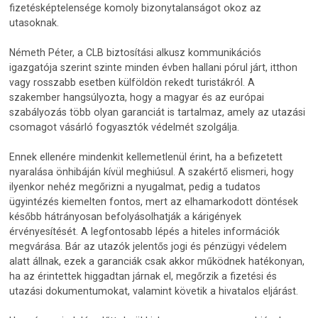
fizetésképtelensége komoly bizonytalanságot okoz az
utasoknak.
Németh Péter, a CLB biztosítási alkusz kommunikációs
igazgatója szerint szinte minden évben hallani pórul járt, itthon
vagy rosszabb esetben külföldön rekedt turistákról. A
szakember hangsúlyozta, hogy a magyar és az európai
szabályozás több olyan garanciát is tartalmaz, amely az utazási
csomagot vásárló fogyasztók védelmét szolgálja.
Ennek ellenére mindenkit kellemetlenül érint, ha a befizetett
nyaralása önhibáján kívül meghiúsul. A szakértő elismeri, hogy
ilyenkor nehéz megőrizni a nyugalmat, pedig a tudatos
ügyintézés kiemelten fontos, mert az elhamarkodott döntések
később hátrányosan befolyásolhatják a kárigények
érvényesítését. A legfontosabb lépés a hiteles információk
megvárása. Bár az utazók jelentős jogi és pénzügyi védelem
alatt állnak, ezek a garanciák csak akkor működnek hatékonyan,
ha az érintettek higgadtan járnak el, megőrzik a fizetési és
utazási dokumentumokat, valamint követik a hivatalos eljárást.