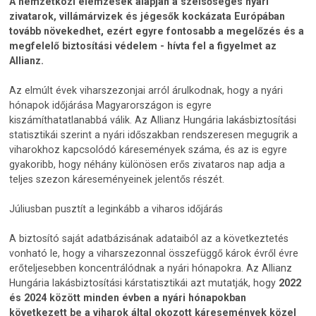
A nemzetközi elemzések alapján a szélsőséges nyári
zivatarok, villámárvizek és jégesők kockázata Európában
tovább növekedhet, ezért egyre fontosabb a megelőzés és a
megfelelő biztosítási védelem - hívta fel a figyelmet az
Allianz.
Az elmúlt évek viharszezonjai arról árulkodnak, hogy a nyári
hónapok időjárása Magyarországon is egyre
kiszámíthatatlanabbá válik. Az Allianz Hungária lakásbiztosítási
statisztikái szerint a nyári időszakban rendszeresen megugrik a
viharokhoz kapcsolódó káresemények száma, és az is egyre
gyakoribb, hogy néhány különösen erős zivataros nap adja a
teljes szezon káreseményeinek jelentős részét.
Júliusban pusztít a leginkább a viharos időjárás
A biztosító saját adatbázisának adataiból az a következtetés
vonható le, hogy a viharszezonnal összefüggő károk évről évre
erőteljesebben koncentrálódnak a nyári hónapokra. Az Allianz
Hungária lakásbiztosítási kárstatisztikái azt mutatják, hogy
2022
és 2024 között minden évben a nyári hónapokban
következett be a viharok által okozott káresemények közel