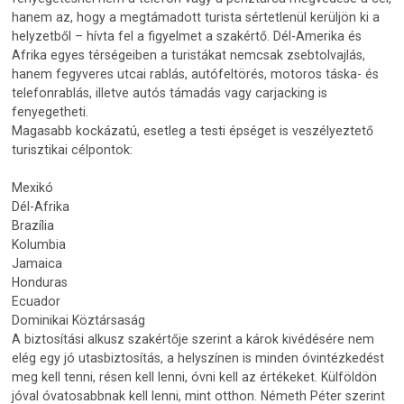
hanem az, hogy a megtámadott turista sértetlenül kerüljön ki a
helyzetből – hívta fel a figyelmet a szakértő. Dél-Amerika és
Afrika egyes térségeiben a turistákat nemcsak zsebtolvajlás,
hanem fegyveres utcai rablás, autófeltörés, motoros táska- és
telefonrablás, illetve autós támadás vagy carjacking is
fenyegetheti.
Magasabb kockázatú, esetleg a testi épséget is veszélyeztető
turisztikai célpontok:
Mexikó
Dél-Afrika
Brazília
Kolumbia
Jamaica
Honduras
Ecuador
Dominikai Köztársaság
A biztosítási alkusz szakértője szerint a károk kivédésére nem
elég egy jó utasbiztosítás, a helyszínen is minden óvintézkedést
meg kell tenni, résen kell lenni, óvni kell az értékeket. Külföldön
jóval óvatosabbnak kell lenni, mint otthon. Németh Péter szerint