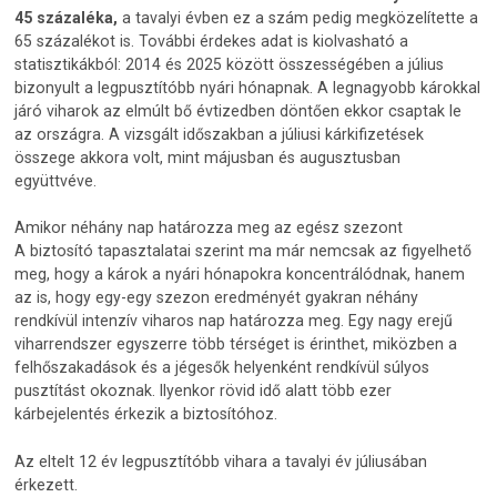
45 százaléka,
a tavalyi évben ez a szám pedig megközelítette a
65 százalékot is. További érdekes adat is kiolvasható a
statisztikákból: 2014 és 2025 között összességében a július
bizonyult a legpusztítóbb nyári hónapnak. A legnagyobb károkkal
járó viharok az elmúlt bő évtizedben döntően ekkor csaptak le
az országra. A vizsgált időszakban a júliusi kárkifizetések
összege akkora volt, mint májusban és augusztusban
együttvéve.
Amikor néhány nap határozza meg az egész szezont
A biztosító tapasztalatai szerint ma már nemcsak az figyelhető
meg, hogy a károk a nyári hónapokra koncentrálódnak, hanem
az is, hogy egy-egy szezon eredményét gyakran néhány
rendkívül intenzív viharos nap határozza meg. Egy nagy erejű
viharrendszer egyszerre több térséget is érinthet, miközben a
felhőszakadások és a jégesők helyenként rendkívül súlyos
pusztítást okoznak. Ilyenkor rövid idő alatt több ezer
kárbejelentés érkezik a biztosítóhoz.
Az eltelt 12 év legpusztítóbb vihara a tavalyi év júliusában
érkezett.