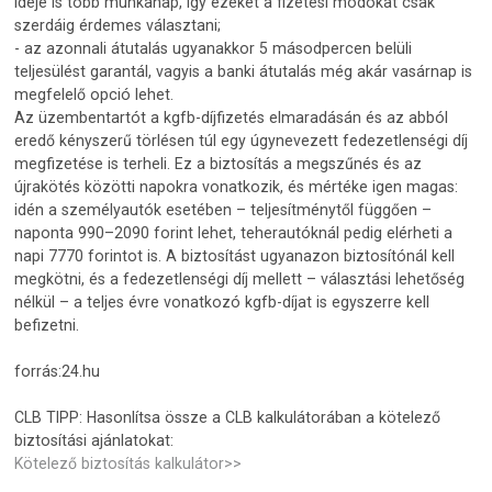
ideje is több munkanap, így ezeket a fizetési módokat csak
szerdáig érdemes választani;
- az azonnali átutalás ugyanakkor 5 másodpercen belüli
teljesülést garantál, vagyis a banki átutalás még akár vasárnap is
megfelelő opció lehet.
Az üzembentartót a kgfb-díjfizetés elmaradásán és az abból
eredő kényszerű törlésen túl egy úgynevezett fedezetlenségi díj
megfizetése is terheli. Ez a biztosítás a megszűnés és az
újrakötés közötti napokra vonatkozik, és mértéke igen magas:
idén a személyautók esetében – teljesítménytől függően –
naponta 990–2090 forint lehet, teherautóknál pedig elérheti a
napi 7770 forintot is. A biztosítást ugyanazon biztosítónál kell
megkötni, és a fedezetlenségi díj mellett – választási lehetőség
nélkül – a teljes évre vonatkozó kgfb-díjat is egyszerre kell
befizetni.
forrás:24.hu
CLB TIPP: Hasonlítsa össze a CLB kalkulátorában a kötelező
biztosítási ajánlatokat:
Kötelező biztosítás kalkulátor>>