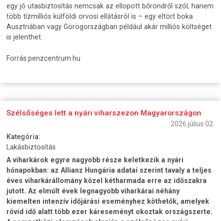
egy jó utasbiztosítás nemcsak az ellopott bőröndről szól, hanem
több tízmilliós külföldi orvosi ellátásról is – egy eltört boka
Ausztriában vagy Görögországban például akár milliós költséget
is jelenthet.
Forrás:penzcentrum.hu
Szélsőséges lett a nyári viharszezon Magyarországon
2026 július 02.
Kategória:
Lakásbiztosítás
A viharkárok egyre nagyobb része keletkezik a nyári
hónapokban: az Allianz Hungária adatai szerint tavaly a teljes
éves viharkárállomány közel kétharmada erre az időszakra
jutott. Az elmúlt évek legnagyobb viharkárai néhány
kiemelten intenzív időjárási eseményhez köthetők, amelyek
rövid idő alatt több ezer káreseményt okoztak országszerte.