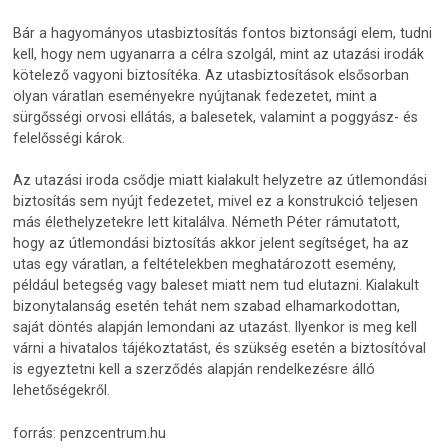
Bár a hagyományos utasbiztosítás fontos biztonsági elem, tudni
kell, hogy nem ugyanarra a célra szolgál, mint az utazási irodák
kötelező vagyoni biztosítéka. Az utasbiztosítások elsősorban
olyan váratlan eseményekre nyújtanak fedezetet, mint a
sürgősségi orvosi ellátás, a balesetek, valamint a poggyász- és
felelősségi károk.
Az utazási iroda csődje miatt kialakult helyzetre az útlemondási
biztosítás sem nyújt fedezetet, mivel ez a konstrukció teljesen
más élethelyzetekre lett kitalálva. Németh Péter rámutatott,
hogy az útlemondási biztosítás akkor jelent segítséget, ha az
utas egy váratlan, a feltételekben meghatározott esemény,
például betegség vagy baleset miatt nem tud elutazni. Kialakult
bizonytalanság esetén tehát nem szabad elhamarkodottan,
saját döntés alapján lemondani az utazást. Ilyenkor is meg kell
várni a hivatalos tájékoztatást, és szükség esetén a biztosítóval
is egyeztetni kell a szerződés alapján rendelkezésre álló
lehetőségekről.
forrás: penzcentrum.hu