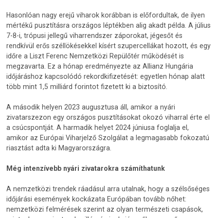
Hasonlóan nagy erejű viharok korábban is előfordultak, de ilyen
mértékű pusztításra országos léptékben alig akadt példa. A július
7-8-i, trópusi jellegű viharrendszer záporokat, jégesőt és
rendkívül erős széllökésekkel kísért szupercellákat hozott, és egy
időre a Liszt Ferenc Nemzetközi Repülőtér működését is
megzavarta. Ez a hónap eredményezte az Allianz Hungária
időjáráshoz kapcsolódó rekordkifizetését: egyetlen hónap alatt
több mint 1,5 milliárd forintot fizetett ki a biztosító.
A második helyen 2023 augusztusa áll, amikor a nyári
zivatarszezon egy országos pusztításokat okozó viharral érte el
a csúcspontját. A harmadik helyet 2024 júniusa foglalja el,
amikor az Európai Viharjelző Szolgálat a legmagasabb fokozatú
riasztást adta ki Magyarországra.
Még intenzívebb nyári zivatarokra számíthatunk
A nemzetközi trendek ráadásul arra utalnak, hogy a szélsőséges
időjárási események kockázata Európában tovább nőhet:
nemzetközi felmérések szerint az olyan természeti csapások,