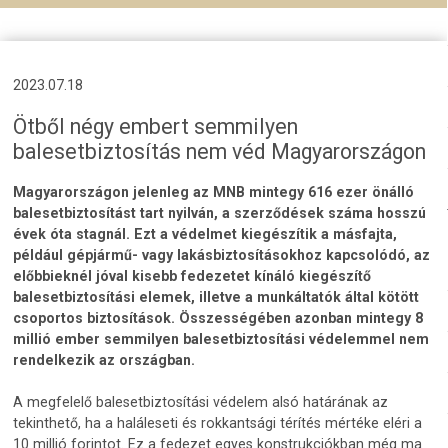
2023.07.18
Ötből négy embert semmilyen
balesetbiztosítás nem véd Magyarországon
Magyarországon jelenleg az MNB mintegy 616 ezer önálló
balesetbiztosítást tart nyilván, a szerződések száma hosszú
évek óta stagnál. Ezt a védelmet kiegészítik a másfajta,
például gépjármű- vagy lakásbiztosításokhoz kapcsolódó, az
előbbieknél jóval kisebb fedezetet kínáló kiegészítő
balesetbiztosítási elemek, illetve a munkáltatók által kötött
csoportos biztosítások. Összességében azonban mintegy 8
millió ember semmilyen balesetbiztosítási védelemmel nem
rendelkezik az országban.
A megfelelő balesetbiztosítási védelem alsó határának az
tekinthető, ha a haláleseti és rokkantsági térítés mértéke eléri a
10 millió forintot. Ez a fedezet egyes konstrukciókban még ma