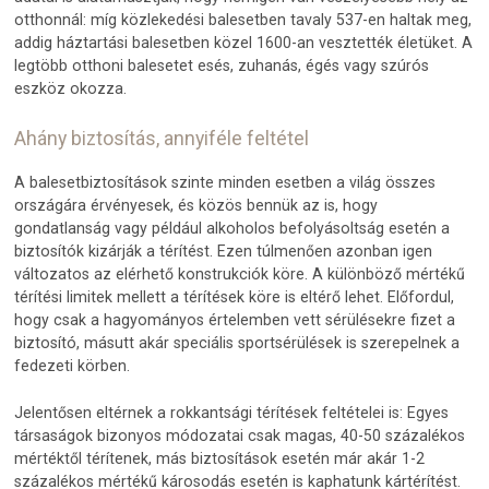
otthonnál: míg közlekedési balesetben tavaly 537-en haltak meg,
addig háztartási balesetben közel 1600-an vesztették életüket. A
legtöbb otthoni balesetet esés, zuhanás, égés vagy szúrós
eszköz okozza.
Ahány biztosítás, annyiféle feltétel
A balesetbiztosítások szinte minden esetben a világ összes
országára érvényesek, és közös bennük az is, hogy
gondatlanság vagy például alkoholos befolyásoltság esetén a
biztosítók kizárják a térítést. Ezen túlmenően azonban igen
változatos az elérhető konstrukciók köre. A különböző mértékű
térítési limitek mellett a térítések köre is eltérő lehet. Előfordul,
hogy csak a hagyományos értelemben vett sérülésekre fizet a
biztosító, másutt akár speciális sportsérülések is szerepelnek a
fedezeti körben.
Jelentősen eltérnek a rokkantsági térítések feltételei is: Egyes
társaságok bizonyos módozatai csak magas, 40-50 százalékos
mértéktől térítenek, más biztosítások esetén már akár 1-2
százalékos mértékű károsodás esetén is kaphatunk kártérítést.