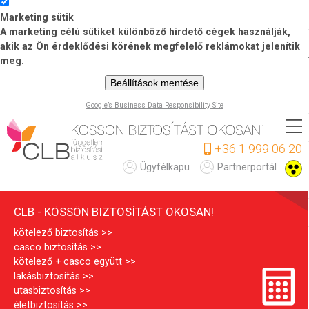
Marketing sütik
A marketing célú sütiket különböző hirdető cégek használják,
akik az Ön érdeklődési körének megfelelő reklámokat jelenítik
meg.
Beállítások mentése
Google’s Business Data Responsibility Site
Ugrás
a
+36 1 999 06 20
tartalomra
C
Ügyfélkapu
Partnerportál
L
CLB - KÖSSÖN BIZTOSÍTÁST OKOSAN!
B
kötelező biztosítás
casco biztosítás
kötelező + casco együtt
lakásbiztosítás
utasbiztosítás
életbiztosítás