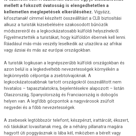
mellett a fokozott óvatosság is elengedhetetlen a
kellemetlen meglepetések elkerüléséhez.
Vigyázz,
kifosztanak! címmel készített összeállítást a CLB biztosítási
alkusz a turisták kizsebelésére szakosodott bűnözők
módszereiről és a legkockázatosabb külföldi helyszínekről.
Figyelmeztették a turistákat, hogy külföldön ébernek kell lenni.
Ráadásul más-más veszély leselkedik az utazókra az afrikai
vagy ázsiai és más az európai országokban.
A turisták logikusan a legnépszerűbb külföldi országokban és
azon belül is a legkedveltebb nevezetességek környékén a
legkönnyebb célpontjai a zsebtolvajoknak. A
legkockázatosabbnak tartott országokról összeállított nem
hivatalos – tapasztalatokra, bejelentésekre alapozott – listán
Olaszország, Spanyolország és Franciaország is dobogós
helyen van. A legfőbb gócpontok a nagyvárosok zsúfolt
negyedei és a főbb nevezetességek.
A zsebesek legtöbbször telefont, készpénzt, irattárcát, ékszert,
női táskákat lovasítanak meg, de a néhány pillanatra magára
hagyott úti poggyásznak is lába kél, miközben a bérelt vagy