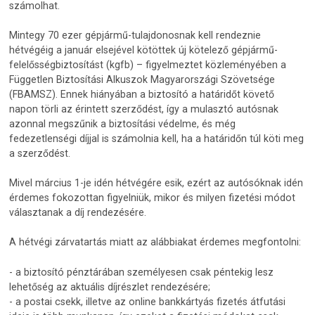
számolhat.
Mintegy 70 ezer gépjármű-tulajdonosnak kell rendeznie
hétvégéig a január elsejével kötöttek új kötelező gépjármű-
felelősségbiztosítást (kgfb) – figyelmeztet közleményében a
Független Biztosítási Alkuszok Magyarországi Szövetsége
(FBAMSZ). Ennek hiányában a biztosító a határidőt követő
napon törli az érintett szerződést, így a mulasztó autósnak
azonnal megszűnik a biztosítási védelme, és még
fedezetlenségi díjjal is számolnia kell, ha a határidőn túl köti meg
a szerződést.
Mivel március 1-je idén hétvégére esik, ezért az autósóknak idén
érdemes fokozottan figyelniük, mikor és milyen fizetési módot
választanak a díj rendezésére.
A hétvégi zárvatartás miatt az alábbiakat érdemes megfontolni:
- a biztosító pénztárában személyesen csak péntekig lesz
lehetőség az aktuális díjrészlet rendezésére;
- a postai csekk, illetve az online bankkártyás fizetés átfutási