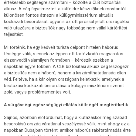
értékesebb segítségre számítani – közölte a CLB biztosítási
alkusz. A cég figyelmeztet: a külföldre készülőknek mostantól
különösen fontos átnézni a külügyminisztérium aktuális
kockázati besorolását, ugyanis az ott pirossal jelölt országokba
való utazásra a biztosítók nagy többsége nem vállal kártérítési
teljesítést.
Mi történik, ha egy kedvelt turista célpont hirtelen háborús
térséggé válik, s ennek az éppen ott tartózkodó magyarok is
elszenvedői valamilyen formában – kérdezik ezekben a
napokban egyre többen. A CLB biztosítási alkusz cég leszögezi:
a biztosítás nem a háború, hanem a kiszámíthatatlanság ellen
véd. Feltéve, ha a kár olyan országban keletkezik, amelynek a
beutazási kockázati besorolása a külügyminisztérium szerint
zöld, vagyis problémamentes volt.
A sürgősségi egészségügyi ellátás költségét megtéríthetik
Sajnos, azonban előfordulhat, hogy a kiutazáskor még szabad
besorolású ország váratlanul veszélyessé válik, mint ahogy az a
napokban Dubajban történt, amikor háborús rakétatámadás érte