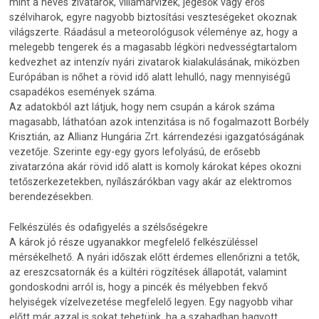
mint a heves zivatarok, villámárvizek, jégesők vagy erős
szélviharok, egyre nagyobb biztosítási veszteségeket okoznak
világszerte. Ráadásul a meteorológusok véleménye az, hogy a
melegebb tengerek és a magasabb légköri nedvességtartalom
kedvezhet az intenzív nyári zivatarok kialakulásának, miközben
Európában is nőhet a rövid idő alatt lehulló, nagy mennyiségű
csapadékos események száma.
Az adatokból azt látjuk, hogy nem csupán a károk száma
magasabb, láthatóan azok intenzitása is nő fogalmazott Borbély
Krisztián, az Allianz Hungária Zrt. kárrendezési igazgatóságának
vezetője. Szerinte egy-egy gyors lefolyású, de erősebb
zivatarzóna akár rövid idő alatt is komoly károkat képes okozni
tetőszerkezetekben, nyílászárókban vagy akár az elektromos
berendezésekben.
Felkészülés és odafigyelés a szélsőségekre
A károk jó része ugyanakkor megfelelő felkészüléssel
mérsékelhető. A nyári időszak előtt érdemes ellenőrizni a tetők,
az ereszcsatornák és a kültéri rögzítések állapotát, valamint
gondoskodni arról is, hogy a pincék és mélyebben fekvő
helyiségek vízelvezetése megfelelő legyen. Egy nagyobb vihar
előtt már azzal is sokat tehetünk, ha a szabadban hagyott