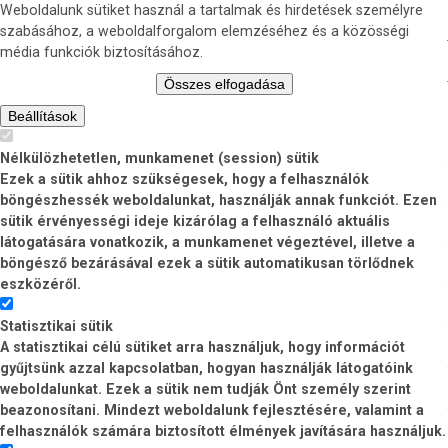
Weboldalunk sütiket használ a tartalmak és hirdetések személyre
szabásához, a weboldalforgalom elemzéséhez és a közösségi
média funkciók biztosításához.
Összes elfogadása
Beállítások
Nélkülözhetetlen, munkamenet (session) sütik
Ezek a sütik ahhoz szükségesek, hogy a felhasználók
böngészhessék weboldalunkat, használják annak funkciót. Ezen
sütik érvényességi ideje kizárólag a felhasználó aktuális
látogatására vonatkozik, a munkamenet végeztével, illetve a
böngésző bezárásával ezek a sütik automatikusan törlődnek
eszközéről.
Statisztikai sütik
A statisztikai célú sütiket arra használjuk, hogy információt
gyűjtsünk azzal kapcsolatban, hogyan használják látogatóink
weboldalunkat. Ezek a sütik nem tudják Önt személy szerint
beazonosítani. Mindezt weboldalunk fejlesztésére, valamint a
felhasználók számára biztosított élmények javítására használjuk.