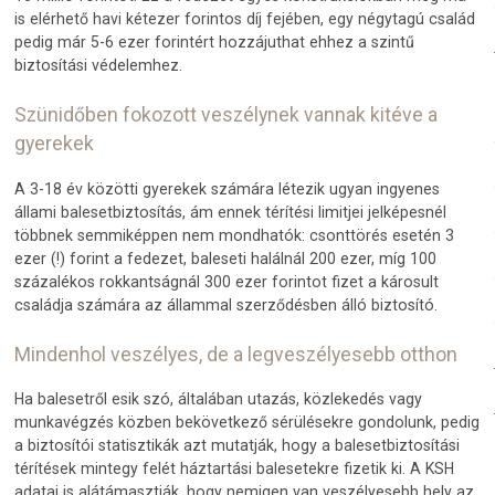
is elérhető havi kétezer forintos díj fejében, egy négytagú család
pedig már 5-6 ezer forintért hozzájuthat ehhez a szintű
biztosítási védelemhez.
Szünidőben fokozott veszélynek vannak kitéve a
gyerekek
A 3-18 év közötti gyerekek számára létezik ugyan ingyenes
állami balesetbiztosítás, ám ennek térítési limitjei jelképesnél
többnek semmiképpen nem mondhatók: csonttörés esetén 3
ezer (!) forint a fedezet, baleseti halálnál 200 ezer, míg 100
százalékos rokkantságnál 300 ezer forintot fizet a károsult
családja számára az állammal szerződésben álló biztosító.
Mindenhol veszélyes, de a legveszélyesebb otthon
Ha balesetről esik szó, általában utazás, közlekedés vagy
munkavégzés közben bekövetkező sérülésekre gondolunk, pedig
a biztosítói statisztikák azt mutatják, hogy a balesetbiztosítási
térítések mintegy felét háztartási balesetekre fizetik ki. A KSH
adatai is alátámasztják, hogy nemigen van veszélyesebb hely az