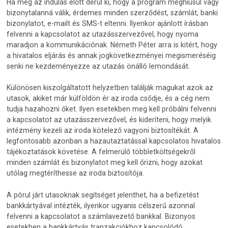
Ha még az indulás előtt derül ki, hogy a program meghiúsul vagy
bizonytalanná válik, érdemes minden szerződést, számlát, banki
bizonylatot, e-mailt és SMS-t eltenni. Ilyenkor ajánlott írásban
felvenni a kapcsolatot az utazásszervezővel, hogy nyoma
maradjon a kommunikációnak. Németh Péter arra is kitért, hogy
a hivatalos eljárás és annak jogkövetkezményei megismeréséig
senki ne kezdeményezze az utazás önálló lemondását.
Különösen kiszolgáltatott helyzetben találják magukat azok az
utasok, akiket már külföldön ér az iroda csődje, és a cég nem
tudja hazahozni őket. Ilyen esetekben meg kell próbálni felvenni
a kapcsolatot az utazásszervezővel, és kideríteni, hogy melyik
intézmény kezeli az iroda kötelező vagyoni biztosítékát. A
legfontosabb azonban a hazautaztatással kapcsolatos hivatalos
tájékoztatások követése. A felmerülő többletköltségekről
minden számlát és bizonylatot meg kell őrizni, hogy azokat
utólag megtéríthesse az iroda biztosítója.
A pórul járt utasoknak segítséget jelenthet, ha a befizetést
bankkártyával intézték, ilyenkor ugyanis célszerű azonnal
felvenni a kapcsolatot a számlavezető bankkal. Bizonyos
esetekben a bankkártyás tranzakciókhoz kapcsolódó