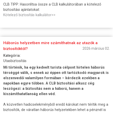
CLB TIPP: Hasonlítsa össze a CLB kalkulátorában a kötelező
biztosítási ajánlatokat:
Kötelező biztosítás kalkulátor>>
Háborús helyzetben mire számíthatnak az utazók a
biztosítóktól?
2026 március 02.
Kategória:
Utasbiztosítás
Mi történik, ha egy kedvelt turista célpont hirtelen háborús
térséggé válik, s ennek az éppen ott tartózkodó magyarok is
elszenvedői valamilyen formában – kérdezik ezekben a
napokban egyre többen. A CLB biztosítási alkusz cég
leszögezi: a biztosítás nem a háború, hanem a
kiszámíthatatlanság ellen véd.
A közvetlen hadicselekményből eredő károkat nem térítik meg a
biztosítók, de váratlan háborús helyzetekben lehet a pénznél is