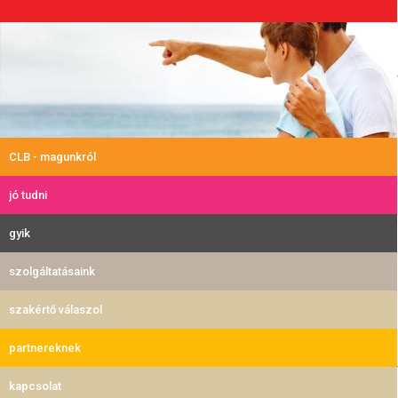
CLB - magunkról
jó tudni
gyik
szolgáltatásaink
szakértő válaszol
partnereknek
kapcsolat