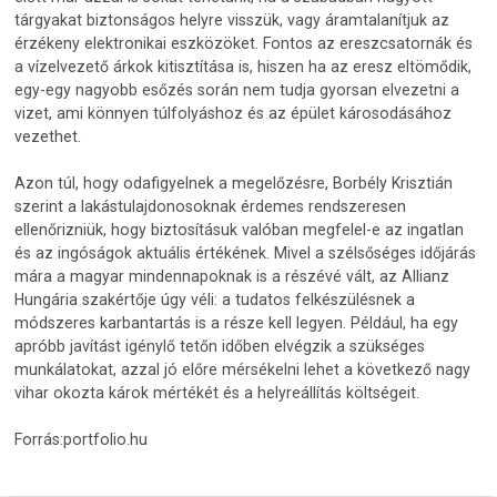
tárgyakat biztonságos helyre visszük, vagy áramtalanítjuk az
érzékeny elektronikai eszközöket. Fontos az ereszcsatornák és
a vízelvezető árkok kitisztítása is, hiszen ha az eresz eltömődik,
egy-egy nagyobb esőzés során nem tudja gyorsan elvezetni a
vizet, ami könnyen túlfolyáshoz és az épület károsodásához
vezethet.
Azon túl, hogy odafigyelnek a megelőzésre, Borbély Krisztián
szerint a lakástulajdonosoknak érdemes rendszeresen
ellenőrizniük, hogy biztosításuk valóban megfelel-e az ingatlan
és az ingóságok aktuális értékének. Mivel a szélsőséges időjárás
mára a magyar mindennapoknak is a részévé vált, az Allianz
Hungária szakértője úgy véli: a tudatos felkészülésnek a
módszeres karbantartás is a része kell legyen. Például, ha egy
apróbb javítást igénylő tetőn időben elvégzik a szükséges
munkálatokat, azzal jó előre mérsékelni lehet a következő nagy
vihar okozta károk mértékét és a helyreállítás költségeit.
Forrás:portfolio.hu