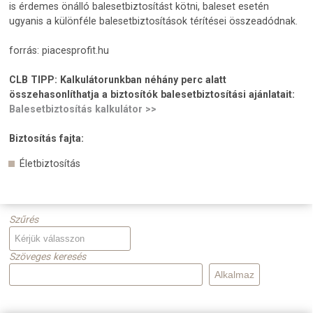
is érdemes önálló balesetbiztosítást kötni, baleset esetén
ugyanis a különféle balesetbiztosítások térítései összeadódnak.
forrás: piacesprofit.hu
CLB TIPP:
Kalkulátorunkban néhány perc alatt
összehasonlíthatja a biztosítók balesetbiztosítási ajánlatait:
Balesetbiztosítás kalkulátor >>
Biztosítás fajta:
Életbiztosítás
Szűrés
Szöveges keresés