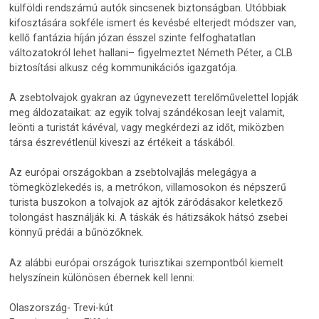
külföldi rendszámú autók sincsenek biztonságban. Utóbbiak
kifosztására sokféle ismert és kevésbé elterjedt módszer van,
kellő fantázia híján józan ésszel szinte felfoghatatlan
változatokról lehet hallani– figyelmeztet Németh Péter, a CLB
biztosítási alkusz cég kommunikációs igazgatója.
A zsebtolvajok gyakran az úgynevezett terelőművelettel lopják
meg áldozataikat: az egyik tolvaj szándékosan leejt valamit,
leönti a turistát kávéval, vagy megkérdezi az időt, miközben
társa észrevétlenül kiveszi az értékeit a táskából.
Az európai országokban a zsebtolvajlás melegágya a
tömegközlekedés is, a metrókon, villamosokon és népszerű
turista buszokon a tolvajok az ajtók záródásakor keletkező
tolongást használják ki. A táskák és hátizsákok hátsó zsebei
könnyű prédái a bűnözőknek.
Az alábbi európai országok turisztikai szempontból kiemelt
helyszínein különösen ébernek kell lenni:
Olaszország- Trevi-kút