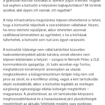
a gyanútlan külföldi turistákat is. Ilyenkor jogos a kérdés: hogyan
tud segíteni a biztosító a helyszínen bajbajutottakon? Mi történik
azokkal, akik éppen ott vannak, ott ragadtak?
A helyi infrastruktúra megszűnése teljesen lehetetlenné is teheti,
hogy a biztosítók teljesítsék a szerződésben vállaltakat. Hiszen,
ha nincs elérhető repülőjárat, akkor lehetetlen azonnali
szállítással kimenekíteni az ügyfeleket, s ha a kórházak
túlterheltek, a biztosító sem tud üres ágyat varázsolni.
A biztosítók többsége nem vállal kártérítést közvetlen
hadicselekményekből adódó károkra, ennek ellenére nem
teljesen kilátástalan a helyzet – szögezi le Németh Péter, a CLB
kommunikációs igazgatója. Jó tudni azonban egy fontos,
meghatározó körülményről: amennyiben az utazás
megkezdésekor a külügyminisztérium listáján még nem volt
piros az úticél, és a konfliktus utólag, vagyis a kint tartózkodás
idején eszkalálódik, akkor a biztosítás legalább az esetleges
sürgősségi egészségügyi ellátás költségét megtérítheti –
magyarázza. A járattörléssel, az ott tartózkodás kényszerű
meghosszabbításával és a hazautazással járó pluszköltségek
megtérítését az aktuális feltételek megléte vagy esetleges