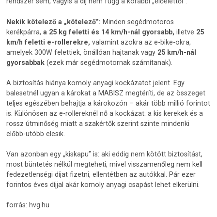
rendszer sem, vagyis a díj nem függ a korábbi „előélettől”.
Nekik kötelező a „kötelező”:
Minden segédmotoros
kerékpárra,
a 25 kg feletti és 14 km/h-nál gyorsabb,
illetve
25
km/h feletti e-rollerekre,
valamint azokra az e-bike-okra,
amelyek 300W felettiek, önállóan hajtanak vagy
25 km/h-nál
gyorsabbak
(ezek már segédmotornak számítanak).
A biztosítás hiánya komoly anyagi kockázatot jelent. Egy
balesetnél ugyan a károkat a MABISZ megtéríti, de az összeget
teljes egészében behajtja a károkozón – akár több millió forintot
is. Különösen az e-rollereknél nő a kockázat: a kis kerekek és a
rossz útminőség miatt a szakértők szerint szinte mindenki
előbb-utóbb elesik.
Van azonban egy „kiskapu” is: aki eddig nem kötött biztosítást,
most büntetés nélkül megteheti, mivel visszamenőleg nem kell
fedezetlenségi díjat fizetni, ellentétben az autókkal. Pár ezer
forintos éves díjjal akár komoly anyagi csapást lehet elkerülni.
forrás: hvg.hu