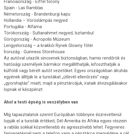
Franciaország - Eiffel torony
Spain - Las Ramblas
Németország - Brandenburgi kapu
Hollandia – Vöröslámpás negyed
Portugália - Alfama
Törökország - Sultanahmet negyed, Isztambul
Görögország - Acropolis Múzeum
Lengyelország – a krakkói Rynek Glowny főtér
Írország - Guinness Storehouse
Az autóval utazók sincsenek biztonságban, hamis rendőrök és
hatósági személyek bármikor megállíthatják, kifoszthatják a
külföldi vagy bérelt autót vezetőket. Egyes országokban álruhás
egyének állítják le a turistákat „útlevél-ellenőrzés” vagy
„gyorshajtás” miatt, majd a pénztárcájuk, irataik átvizsgálásakor
lopnak el készpénzt.
Ahol a testi épség is veszélyben van
Míg tapasztalatok szerint Európában többnyire észrevétlenül
lopják el a turisták értékeit, Dél-Amerika és Afrika egyes részein
a rablás sokkal közvetlenebb és agresszívebb lehet. Fegyveres
fenyegetésnél nem a telefon vagy a pénztárca megvédése a cél,