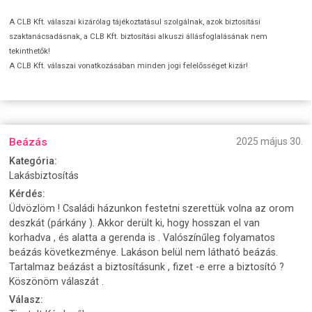
A CLB Kft. válaszai kizárólag tájékoztatásul szolgálnak, azok biztosítási
szaktanácsadásnak, a CLB Kft. biztosítási alkuszi állásfoglalásának nem
tekinthetők!
A CLB Kft. válaszai vonatkozásában minden jogi felelősséget kizár!
Beázás
2025 május 30.
Kategória:
Lakásbiztosítás
Kérdés:
Üdvözlöm ! Családi házunkon festetni szerettük volna az orom
deszkát (párkány ). Akkor derült ki, hogy hosszan el van
korhadva , és alatta a gerenda is . Valószínűleg folyamatos
beázás következménye. Lakáson belül nem látható beázás.
Tartalmaz beázást a biztosításunk , fizet -e erre a biztosító ?
Köszönöm válaszát .
Válasz: