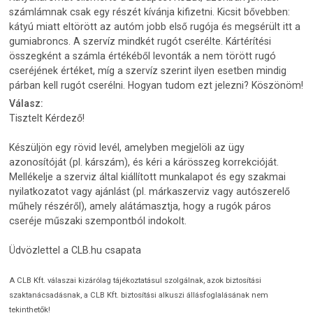
számlámnak csak egy részét kívánja kifizetni. Kicsit bővebben:
kátyú miatt eltörött az autóm jobb első rugója és megsérült itt a
gumiabroncs. A szervíz mindkét rugót cserélte. Kártérítési
összegként a számla értékéből levonták a nem törött rugó
cseréjének értéket, míg a szervíz szerint ilyen esetben mindig
párban kell rugót cserélni. Hogyan tudom ezt jelezni? Köszönöm!
Válasz:
Tisztelt Kérdező!
Készüljön egy rövid levél, amelyben megjelöli az ügy
azonosítóját (pl. kárszám), és kéri a kárösszeg korrekcióját.
Mellékelje a szerviz által kiállított munkalapot és egy szakmai
nyilatkozatot vagy ajánlást (pl. márkaszerviz vagy autószerelő
műhely részéről), amely alátámasztja, hogy a rugók páros
cseréje műszaki szempontból indokolt.
Üdvözlettel a CLB.hu csapata
A CLB Kft. válaszai kizárólag tájékoztatásul szolgálnak, azok biztosítási
szaktanácsadásnak, a CLB Kft. biztosítási alkuszi állásfoglalásának nem
tekinthetők!