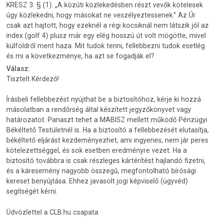
KRESZ 3. § (1): „A közúti közlekedésben részt vevők kötelesek
úgy közlekedni, hogy másokat ne veszélyeztessenek.” Az Úr
csak azt hajtott, hogy ezeknél a régi kocsiknál nem látszik jól az
index (golf 4) plusz már egy elég hosszú út volt mögötte, mivel
külföldről ment haza. Mit tudok tenni, fellebbezni tudok esetlég
és mi a következménye, ha azt se fogadják el?
Válasz:
Tisztelt Kérdező!
Írásbeli fellebbezést nyújthat be a biztosítóhoz, kérje ki hozzá
másolatban a rendőrség által készített jegyzőkönyvet vagy
határozatot. Panaszt tehet a MABISZ mellett működő Pénzügyi
Békéltető Testületnél is. Ha a biztosító a fellebbezését elutasítja,
békéltető eljárást kezdeményezhet, ami ingyenes, nem jár peres
kötelezettséggel, és sok esetben eredményre vezet. Ha a
biztosító továbbra is csak részleges kártérítést hajlandó fizetni,
és a káresemény nagyobb összegű, megfontolható bírósági
kereset benyújtása. Ehhez javasolt jogi képviselő (ügyvéd)
segítségét kérni.
Üdvözlettel a CLB.hu csapata