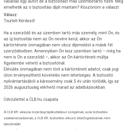
vásárlás egy autót de a biztosítást màs üzembetartó fizeti. Még
emelhetik az ö biztosítási díját miattam? Köszönöm a választ
Válasz:
Tisztelt Kérdező!
Ha a szerződő és az üzemben tartó más személy, mint Ön, és
az új biztosítás nem az Ön nevére kerül, akkor az Ön
kártörténete önmagában nem okoz díjemelést a másik fél
szerződésében. Amennyiben Ön lesz üzemben tartó – még ha
nem is Ön a szerződő –, akkor az Ön kártörténeti múltja
figyelembe vehető a biztosítónál.
Elévülés önmagában nem törli a kártörténeti adatot, csak jogi
úton érvényesíthető követelés nem lehetséges. A biztosító
nyilvántartásából a káresemény csak 5 év után törlődik, így az
2026 augusztusáig elérhető marad az adatbázisokban.
Üdvözlettel a CLB.hu csapata
A CLB Kft. válaszai kizárólag tájékoztatásul szolgálnak, azok biztosítási
szaktanácsadásnak, a CLB Kft. biztosítási alkuszi állásfoglalásának nem
tekinthetők!