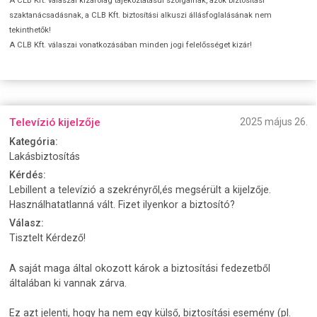
A CLB Kft. válaszai kizárólag tájékoztatásul szolgálnak, azok biztosítási
szaktanácsadásnak, a CLB Kft. biztosítási alkuszi állásfoglalásának nem
tekinthetők!
A CLB Kft. válaszai vonatkozásában minden jogi felelősséget kizár!
Televízió kijelzője
2025 május 26.
Kategória:
Lakásbiztosítás
Kérdés:
Lebillent a televízió a szekrényről,és megsérült a kijelzője.
Használhatatlanná vált. Fizet ilyenkor a biztosító?
Válasz:
Tisztelt Kérdező!
A saját maga által okozott károk a biztosítási fedezetből
általában ki vannak zárva.
Ez azt jelenti, hogy ha nem egy külső, biztosítási esemény (pl.