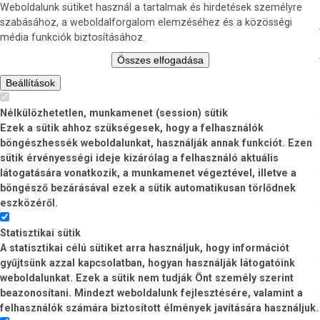
Weboldalunk sütiket használ a tartalmak és hirdetések személyre
szabásához, a weboldalforgalom elemzéséhez és a közösségi
média funkciók biztosításához.
Összes elfogadása
Beállítások
Nélkülözhetetlen, munkamenet (session) sütik
Ezek a sütik ahhoz szükségesek, hogy a felhasználók
böngészhessék weboldalunkat, használják annak funkciót. Ezen
sütik érvényességi ideje kizárólag a felhasználó aktuális
látogatására vonatkozik, a munkamenet végeztével, illetve a
böngésző bezárásával ezek a sütik automatikusan törlődnek
eszközéről.
Statisztikai sütik
A statisztikai célú sütiket arra használjuk, hogy információt
gyűjtsünk azzal kapcsolatban, hogyan használják látogatóink
weboldalunkat. Ezek a sütik nem tudják Önt személy szerint
beazonosítani. Mindezt weboldalunk fejlesztésére, valamint a
felhasználók számára biztosított élmények javítására használjuk.