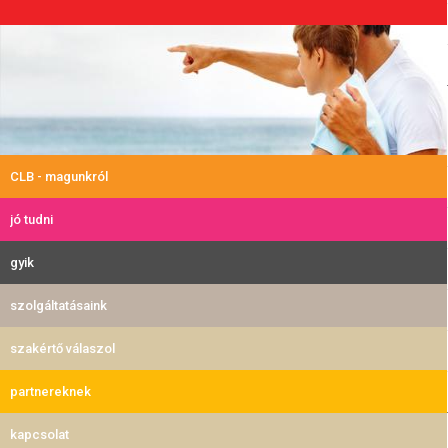
CLB - magunkról
jó tudni
gyik
szolgáltatásaink
szakértő válaszol
partnereknek
kapcsolat