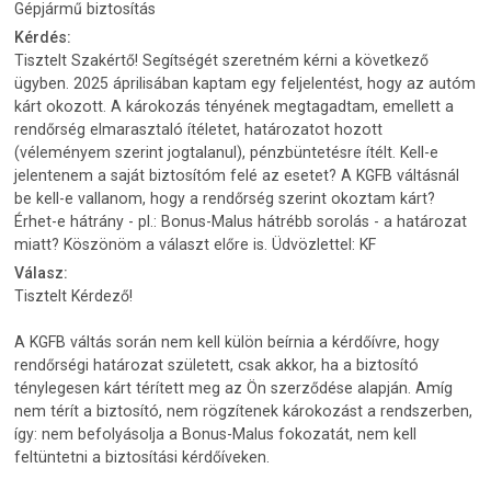
Gépjármű biztosítás
Kérdés:
Tisztelt Szakértő! Segítségét szeretném kérni a következő
ügyben. 2025 áprilisában kaptam egy feljelentést, hogy az autóm
kárt okozott. A károkozás tényének megtagadtam, emellett a
rendőrség elmarasztaló ítéletet, határozatot hozott
(véleményem szerint jogtalanul), pénzbüntetésre ítélt. Kell-e
jelentenem a saját biztosítóm felé az esetet? A KGFB váltásnál
be kell-e vallanom, hogy a rendőrség szerint okoztam kárt?
Érhet-e hátrány - pl.: Bonus-Malus hátrébb sorolás - a határozat
miatt? Köszönöm a választ előre is. Üdvözlettel: KF
Válasz:
Tisztelt Kérdező!
A KGFB váltás során nem kell külön beírnia a kérdőívre, hogy
rendőrségi határozat született, csak akkor, ha a biztosító
ténylegesen kárt térített meg az Ön szerződése alapján. Amíg
nem térít a biztosító, nem rögzítenek károkozást a rendszerben,
így: nem befolyásolja a Bonus-Malus fokozatát, nem kell
feltüntetni a biztosítási kérdőíveken.