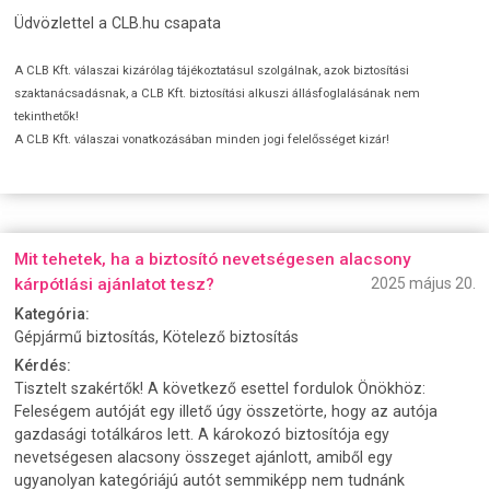
Üdvözlettel a CLB.hu csapata
A CLB Kft. válaszai kizárólag tájékoztatásul szolgálnak, azok biztosítási
szaktanácsadásnak, a CLB Kft. biztosítási alkuszi állásfoglalásának nem
tekinthetők!
A CLB Kft. válaszai vonatkozásában minden jogi felelősséget kizár!
Mit tehetek, ha a biztosító nevetségesen alacsony
kárpótlási ajánlatot tesz?
2025 május 20.
Kategória:
Gépjármű biztosítás, Kötelező biztosítás
Kérdés:
Tisztelt szakértők! A következő esettel fordulok Önökhöz:
Feleségem autóját egy illető úgy összetörte, hogy az autója
gazdasági totálkáros lett. A károkozó biztosítója egy
nevetségesen alacsony összeget ajánlott, amiből egy
ugyanolyan kategóriájú autót semmiképp nem tudnánk