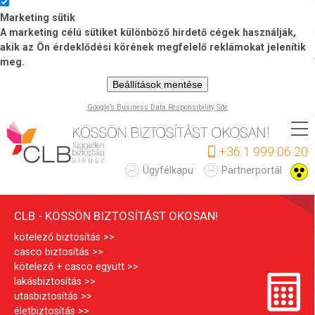
Marketing sütik
A marketing célú sütiket különböző hirdető cégek használják,
akik az Ön érdeklődési körének megfelelő reklámokat jelenítik
meg.
Beállítások mentése
Google’s Business Data Responsibility Site
Ugrás
a
+36 1 999 06 20
tartalomra
C
Ügyfélkapu
Partnerportál
L
CLB - KÖSSÖN BIZTOSÍTÁST OKOSAN!
B
kötelező biztosítás
casco biztosítás
kötelező + casco együtt
lakásbiztosítás
utasbiztosítás
életbiztosítás