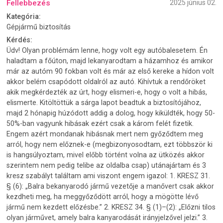
Fellebbezés
2025 június 02.
Kategória:
Gépjármű biztosítás
Kérdés:
Üdv! Olyan problémám lenne, hogy volt egy autóbalesetem. Én
haladtam a főúton, majd lekanyarodtam a házamhoz és amikor
már az autóm 90 fokban volt és már az első kereke a hídon volt
akkor belém csapódott oldalról az autó. Kihívtuk a rendőröket
akik megkérdezték az úrt, hogy elismeri-e, hogy o volt a hibás,
elismerte. Kitöltöttük a sárga lapot beadtuk a biztosítójához,
majd 2 hónapig húzódott addig a dolog, hogy kiküldték, hogy 50-
50%-ban vagyunk hibásak ezért csak a károm felét fizetik.
Engem azért mondanak hibásnak mert nem győződtem meg
arról, hogy nem előznek-e (megbizonyosodtam, ezt többször ki
is hangsúlyoztam, mivel előbb történt volna az ütközés akkor
szerintem nem pedig telibe az oldalba csap) utánajártam és 3
kresz szabályt találtam ami viszont engem igazol: 1. ⁠KRESZ 31.
§ (6): „Balra bekanyarodó jármű vezetője a manővert csak akkor
kezdheti meg, ha meggyőződött arról, hogy a mögötte lévő
jármű nem kezdett előzésbe.” 2. KRESZ 34. § (1)–(2): „Előzni tilos
olyan járművet, amely balra kanyarodását irányjelzővel jelzi.” 3.