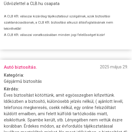
Üdvözlettel a CLB.hu csapata
A CLB Kft. válaszai kizárólag tájékoztatásul szolgálnak, azok biztosítási
szaktanácsadásnak, a CLB Kft. biztosítási alkuszi állásfoglalásának nem
tekinthetők!
A CLB Kft. válaszai vonatkozásában minden jogi felelősséget kizár!
Autó biztosítás.
2025 május 29.
Kategória:
Gépjármű biztosítás
Kérdés:
Éves biztosítást kötöttünk, amit egyösszegben kifizettünk.
Időközben a biztosító, különösebb jelzés nélkül, ( ajánlott levél,
telefonos megkeresés, csekk nélkül, egy online felszólítást
küldött emailben, ami felett külföldi tartózkodás miatt,
elsiklottunk. Spambe került, stb. Lényegében nem vettük észre
korábban. Érdekes módon, az évfordulós tájékoztatással