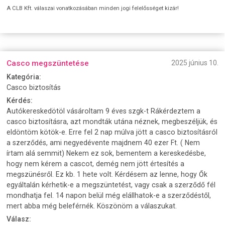
A CLB Kft. válaszai vonatkozásában minden jogi felelősséget kizár!
Casco megszüntetése
2025 június 10.
Kategória:
Casco biztosítás
Kérdés:
Autókereskedötöl vásároltam 9 éves szgk-t Rákérdeztem a
casco biztosításra, azt mondták utána néznek, megbeszéljük, és
eldöntöm kötök-e. Erre fel 2 nap múlva jött a casco biztosításról
a szerződés, ami negyedévente majdnem 40 ezer Ft. ( Nem
írtam alá semmit) Nekem ez sok, bementem a kereskedésbe,
hogy nem kérem a cascot, demég nem jött értesítés a
megszünésről. Ez kb. 1 hete volt. Kérdésem az lenne, hogy Ők
egyáltalán kérhetik-e a megszüntetést, vagy csak a szerződő fél
mondhatja fel. 14 napon belül még elállhatok-e a szerződéstől,
mert abba még beleférnék. Köszönöm a válaszukat.
Válasz: