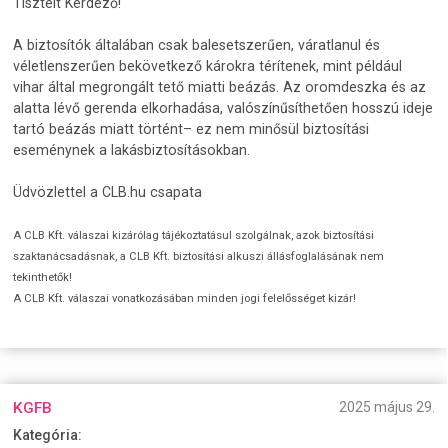
Tisztelt Kérdező!
A biztosítók általában csak balesetszerűen, váratlanul és
véletlenszerűen bekövetkező károkra térítenek, mint például
vihar által megrongált tető miatti beázás. Az oromdeszka és az
alatta lévő gerenda elkorhadása, valószínűsíthetően hosszú ideje
tartó beázás miatt történt– ez nem minősül biztosítási
eseménynek a lakásbiztosításokban.
Üdvözlettel a CLB.hu csapata
A CLB Kft. válaszai kizárólag tájékoztatásul szolgálnak, azok biztosítási
szaktanácsadásnak, a CLB Kft. biztosítási alkuszi állásfoglalásának nem
tekinthetők!
A CLB Kft. válaszai vonatkozásában minden jogi felelősséget kizár!
KGFB
2025 május 29.
Kategória: