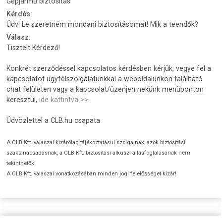
Gépjármű biztosítás
Kérdés:
Üdv! Le szeretném mondani biztosításomat! Mik a teendők?
Válasz:
Tisztelt Kérdező!
Konkrét szerződéssel kapcsolatos kérdésben kérjük, vegye fel a
kapcsolatot ügyfélszolgálatunkkal a weboldalunkon található
chat felületen vagy a kapcsolat/üzenjen nekünk menüponton
keresztül,
ide kattintva >>
.
Üdvözlettel a CLB.hu csapata
A CLB Kft. válaszai kizárólag tájékoztatásul szolgálnak, azok biztosítási
szaktanácsadásnak, a CLB Kft. biztosítási alkuszi állásfoglalásának nem
tekinthetők!
A CLB Kft. válaszai vonatkozásában minden jogi felelősséget kizár!