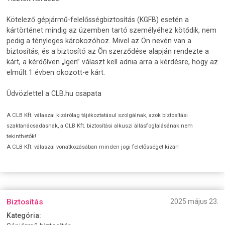
Kötelező gépjármű-felelősségbiztosítás (KGFB) esetén a
kártörténet mindig az üzemben tartó személyéhez kötődik, nem
pedig a tényleges károkozóhoz. Mivel az Ön nevén van a
biztosítás, és a biztosító az Ön szerződése alapján rendezte a
kárt, a kérdőíven „Igen” választ kell adnia arra a kérdésre, hogy az
elmúlt 1 évben okozott-e kárt.
Üdvözlettel a CLB.hu csapata
A CLB Kft. válaszai kizárólag tájékoztatásul szolgálnak, azok biztosítási
szaktanácsadásnak, a CLB Kft. biztosítási alkuszi állásfoglalásának nem
tekinthetők!
A CLB Kft. válaszai vonatkozásában minden jogi felelősséget kizár!
Biztosítás
2025 május 23.
Kategória: