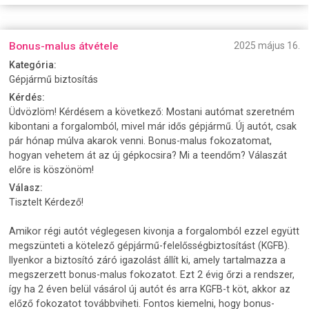
Bonus-malus átvétele
2025 május 16.
Kategória:
Gépjármű biztosítás
Kérdés:
Üdvözlöm! Kérdésem a következő: Mostani autómat szeretném
kibontani a forgalomból, mivel már idős gépjármű. Új autót, csak
pár hónap múlva akarok venni. Bonus-malus fokozatomat,
hogyan vehetem át az új gépkocsira? Mi a teendőm? Válaszát
előre is köszönöm!
Válasz:
Tisztelt Kérdező!
Amikor régi autót véglegesen kivonja a forgalomból ezzel együtt
megszünteti a kötelező gépjármű-felelősségbiztosítást (KGFB).
Ilyenkor a biztosító záró igazolást állít ki, amely tartalmazza a
megszerzett bonus-malus fokozatot. Ezt 2 évig őrzi a rendszer,
így ha 2 éven belül vásárol új autót és arra KGFB-t köt, akkor az
előző fokozatot továbbviheti. Fontos kiemelni, hogy bonus-