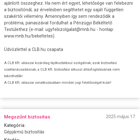
ajánlott összeghez. Ha nem ért egyet, lehetősége van felebezni
a biztosítónál, az érvelésben segíthetet egy saját független
szakértői vélemény. Amennyiben így sem rendeződik a
probléma, panaszával fordulhat a Pénzügyi Békéltető
Testülethez (e-mail: ugyfelszolgalat@mnb.hu - honlap:
www.mnb.hu/bekeltetes).
Üdvözlettel a CLB.hu csapata
A CLB Kft. válaszai kizárólag tájékoztatásul szolgálnak, azok biztosítási
szaktanácsadásnak, a CLB Kft. biztosítási alkuszi állásfoglalásának nem
tekinthetők!
A CLB Kft. válaszai vonatkozásában minden jogi felelősséget kizár!
Megszűnt biztositas
2025 május 17.
Kategória:
Gépjármű biztosítás
Kérdés: