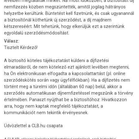
levélben megtaláltak minket. Na most időközben, a biztosítást díj
nemfizezés közben megszüntették, amitől jogilag hátrányos
helyzetbe kerültünk. Büntetést kell fizetnünk, és csak ugyanannál
a biztosítónál köthetünk új szerződést, a díj majdnem
kétszereséért. Mit tehetünk, hogy elkerüljük ezt a szerintünk
egyoldalú szerződésmódosítást.
Válasz:
Tisztelt Kérdező!
A biztosító köteles tájékoztatást küldeni a díjfizetési
elmaradásról, de nem kötelező ezt ajánlott levélben megtenni,
ha Ön elektronikusan elfogadta a kapcsolattartást (pl. online
szerződéskötés során vagy ügyfélfiókban). Ha a díjfizetés nem
történt meg a türelmi időn (általában 60 nap) belül, akkor a
szerződés automatikusan díjnemfizetéssel megszűnik a törvény
értelmében. Panaszt nyújthat be a biztosítóhoz: Hivatkozzon
arra, hogy nem kaptak megfelelő tájékoztatást, a
kommunikációt nem tekintik érvényesnek.
Üdvözlettel a CLB.hu csapata