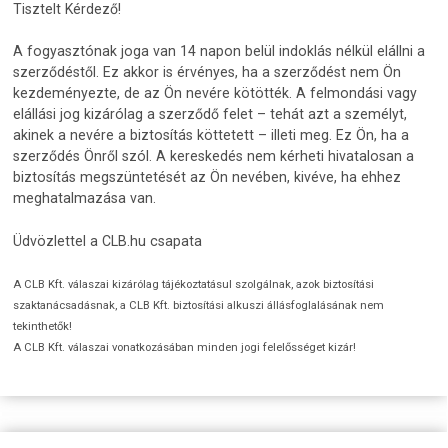
Tisztelt Kérdező!
A fogyasztónak joga van 14 napon belül indoklás nélkül elállni a
szerződéstől. Ez akkor is érvényes, ha a szerződést nem Ön
kezdeményezte, de az Ön nevére kötötték. A felmondási vagy
elállási jog kizárólag a szerződő felet – tehát azt a személyt,
akinek a nevére a biztosítás köttetett – illeti meg. Ez Ön, ha a
szerződés Önről szól. A kereskedés nem kérheti hivatalosan a
biztosítás megszüntetését az Ön nevében, kivéve, ha ehhez
meghatalmazása van.
Üdvözlettel a CLB.hu csapata
A CLB Kft. válaszai kizárólag tájékoztatásul szolgálnak, azok biztosítási
szaktanácsadásnak, a CLB Kft. biztosítási alkuszi állásfoglalásának nem
tekinthetők!
A CLB Kft. válaszai vonatkozásában minden jogi felelősséget kizár!