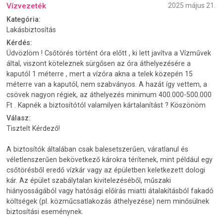
Vízvezeték
2025 május 21.
Kategória:
Lakásbiztosítás
Kérdés:
Üdvözlöm ! Csőtörés történt óra előtt , ki lett javítva a Vízművek
által, viszont köteleznek sürgősen az óra áthelyezésére a
kaputól 1 méterre , mert a vízóra akna a telek közepén 15
méterre van a kaputól, nem szabványos. A hazát így vettem, a
csövek nagyon régiek, az áthelyezés minimum 400.000-500.000
Ft . Kapnék a biztosítótól valamilyen kártalanítást ? Köszönöm
Válasz:
Tisztelt Kérdező!
A biztosítók általában csak balesetszerűen, váratlanul és
véletlenszerűen bekövetkező károkra térítenek, mint például egy
csőtörésből eredő vízkár vagy az épületben keletkezett dologi
kár. Az épület szabálytalan kivitelezéséből, műszaki
hiányosságából vagy hatósági előírás miatti átalakításból fakadó
költségek (pl. közműcsatlakozás áthelyezése) nem minősülnek
biztosítási eseménynek.