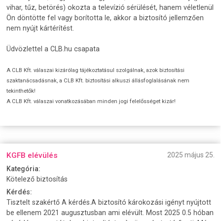
vihar, tűz, betörés) okozta a televízió sérülését, hanem véletlenül
Ön döntötte fel vagy borította le, akkor a biztosító jellemzően
nem nyújt kártérítést.
Üdvözlettel a CLB.hu csapata
A CLB Kft. válaszai kizárólag tájékoztatásul szolgálnak, azok biztosítási
szaktanácsadásnak, a CLB Kft. biztosítási alkuszi állásfoglalásának nem
tekinthetők!
A CLB Kft. válaszai vonatkozásában minden jogi felelősséget kizár!
KGFB elévülés
2025 május 25.
Kategória:
Kötelező biztosítás
Kérdés:
Tisztelt szakértő A kérdés.A biztosító károkozási igényt nyújtott
be ellenem 2021 augusztusban ami elévült. Most 2025 0.5 hóban