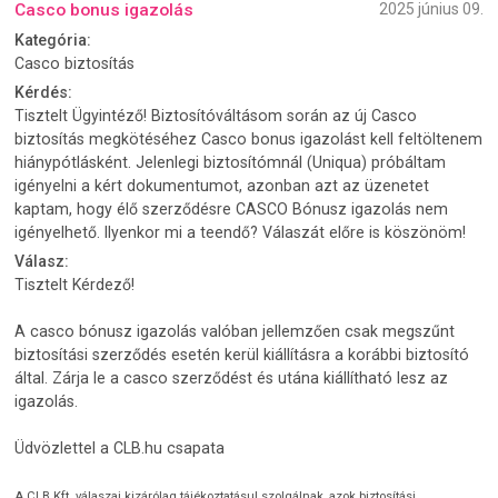
Casco bonus igazolás
2025 június 09.
Kategória:
Casco biztosítás
Kérdés:
Tisztelt Ügyintéző! Biztosítóváltásom során az új Casco
biztosítás megkötéséhez Casco bonus igazolást kell feltöltenem
hiánypótlásként. Jelenlegi biztosítómnál (Uniqua) próbáltam
igényelni a kért dokumentumot, azonban azt az üzenetet
kaptam, hogy élő szerződésre CASCO Bónusz igazolás nem
igényelhető. Ilyenkor mi a teendő? Válaszát előre is köszönöm!
Válasz:
Tisztelt Kérdező!
A casco bónusz igazolás valóban jellemzően csak megszűnt
biztosítási szerződés esetén kerül kiállításra a korábbi biztosító
által. Zárja le a casco szerződést és utána kiállítható lesz az
igazolás.
Üdvözlettel a CLB.hu csapata
A CLB Kft. válaszai kizárólag tájékoztatásul szolgálnak, azok biztosítási