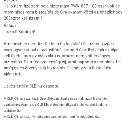
Hello nem fizettem be a biztositast PWN-837, 103 ezer volt és
most nincs rajta biztosítás de újra akarom kötni az létezik hogy
265ezret kell fizetni?
Válasz:
Tisztelt Kérdező!
Amennyiben nem fizette be a biztosítását és az megszűnik,
csak ugyan annál a biztosítónál köthető újra. Illetve plusz díjat
kell fizetni arra az időszakra is, amikor nem volt érvényes
biztosítás. Ez a fedezetlenségi díj, amit naponta számolnak fel,
amíg nincs érvényes új biztosítás. Ellenőrizze a biztosítási
ajánlatot.
Üdvözlettel a CLB.hu csapata
A CLB Kft. válaszai kizárólag tájékoztatásul szolgálnak, azok biztosítási
szaktanácsadásnak, a CLB Kft. biztosítási alkuszi állásfoglalásának nem
tekinthetők!
A CLB Kft. válaszai vonatkozásában minden jogi felelősséget kizár!