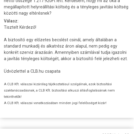
nettó összege 1.217.920Ft lett. Kérdésem, hogy mi az oka a
megállapított helyreállítási költség és a tényleges javítási költség
közötti nagy eltérésnek?
Válasz:
Tisztelt Kérdező!
A biztosító egy előzetes becslést csinál, amely általában a
standard munkadíj és alkatrész áron alapul, nem pedig egy
konkrét szerviz árazásán. Amennyiben számlával tudja igazolni
a javítás tényleges költségét, akkor a biztosító felé jelezheti ezt.
Üdvözlettel a CLB.hu csapata
A CLB Kft. válaszai kizárólag tájékoztatásul szolgálnak, azok biztosítási
szaktanácsadásnak, a CLB Kft. biztosítási alkuszi állásfoglalásának nem
tekinthetők!
A CLB Kft. válaszai vonatkozásában minden jogi felelősséget kizár!