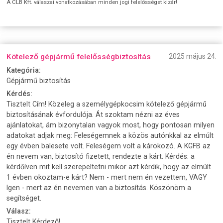
A CLB Kft. válaszai vonatkozásában minden jogi felelősséget kizár!
Kötelező gépjármű felelősségbiztosítás
2025 május 24.
Kategória:
Gépjármű biztosítás
Kérdés:
Tisztelt Cím! Közeleg a személygépkocsim kötelező gépjármű
biztosításának évfordulója. Át szoktam nézni az éves
ajánlatokat, ám bizonytalan vagyok most, hogy pontosan milyen
adatokat adjak meg: Feleségemnek a közös autónkkal az elmúlt
egy évben balesete volt. Feleségem volt a károkozó. A KGFB az
én nevem van, biztosító fizetett, rendezte a kárt. Kérdés: a
kérdőíven mit kell szerepeltetni mikor azt kérdik, hogy az elmúlt
1 évben okoztam-e kárt? Nem - mert nem én vezettem, VAGY
Igen - mert az én nevemen van a biztosítás. Köszönöm a
segítséget.
Válasz:
Tisztelt Kérdező!