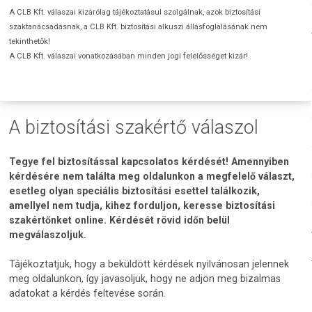
A CLB Kft. válaszai kizárólag tájékoztatásul szolgálnak, azok biztosítási
szaktanácsadásnak, a CLB Kft. biztosítási alkuszi állásfoglalásának nem
tekinthetők!
A CLB Kft. válaszai vonatkozásában minden jogi felelősséget kizár!
A biztosítási szakértő válaszol
Tegye fel biztosítással kapcsolatos kérdését! Amennyiben
kérdésére nem találta meg oldalunkon a megfelelő választ,
esetleg olyan speciális biztosítási esettel találkozik,
amellyel nem tudja, kihez forduljon, keresse biztosítási
szakértőnket online. Kérdését rövid időn belül
megválaszoljuk.
Tájékoztatjuk, hogy a beküldött kérdések nyilvánosan jelennek
meg oldalunkon, így javasoljuk, hogy ne adjon meg bizalmas
adatokat a kérdés feltevése során.