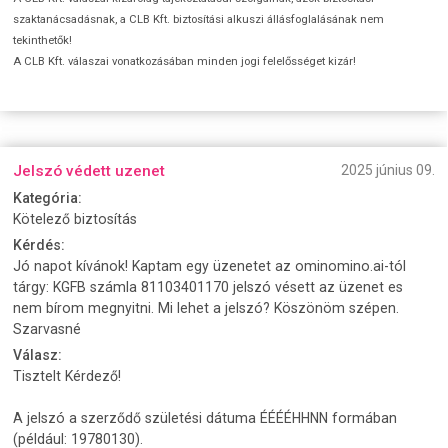
szaktanácsadásnak, a CLB Kft. biztosítási alkuszi állásfoglalásának nem
tekinthetők!
A CLB Kft. válaszai vonatkozásában minden jogi felelősséget kizár!
Jelszó védett uzenet
2025 június 09.
Kategória:
Kötelező biztosítás
Kérdés:
Jó napot kívánok! Kaptam egy üzenetet az ominomino.ai-tól
tárgy: KGFB számla 81103401170 jelszó vésett az üzenet es
nem bírom megnyitni. Mi lehet a jelszó? Köszönöm szépen.
Szarvasné
Válasz:
Tisztelt Kérdező!
A jelszó a szerződő születési dátuma ÉÉÉÉHHNN formában
(például: 19780130).