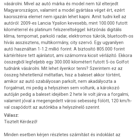
vásárolni. Mivel az autó márka és model nem túl elterjedt
Magyarországon, valamint a model gyártása véget ért, ezért
kaorsszéria elemet nem igazán lehet kapni. Amit tudni kell az
autóról: 2009-es Lancia Ypsilon kevesebb, mint 100.000 futott
kilométerrel és platinum felszereltséggel: kétzónás digitális
klíma, tempomat, parkoló radar, elektromos tükrök, bluetooth-os
hívás asszisztens, multikormány, city szervó. Egy ugyanilyen
autó használtan 1-1.2 millió forint. A biztosító 805.000 forint
kártérítésre tett ajánlatot, ami számomra kicsit vérlázító. Ekkora
összegből legfeljebb egy 300.000 kilométert futott 5-ös Golfot
tudnánk vásárolni. Mit lehet ilyenkor tenni? Szerintem ez az
összeg hihetetlenül méltatlan, hisz a baleset akkor történt,
amikor az autó szabályosan parkolt, nem akadályozta a
forgalmat, mi pedig a helyszínen sem voltunk, a károkozó
autóján pedig a baleset idejében 2 hete le volt járva a forgalmi,
valamint jóval a megengedett városi sebesség fölött, 120 km/h-
val csapódott az autónkba a helyszínelő szerint.
Válasz:
Tisztelt Kérdező!
Minden esetben kérjen részletes számítást és indoklást az