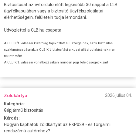
Biztosítását az évforduló előtt legkésőbb 30 nappal a CLB
ügyfélkapujában vagy a biztosító ügyfélszolgálatai
elérhetőségein, felületein tudja lemondani.
Üdvözlettel a CLB.hu csapata
A CLB Kft. válaszai kizárólag tájékoztatásul szolgálnak, azok biztosítási
szaktanácsadásnak, a CLB Kft. biztosítási alkuszi állásfoglalásának nem
tekinthetők!
A CLB Kft. válaszai vonatkozásában minden jogi felelősséget kizár!
Zöldkártya
2026 július 04.
Kategória:
Gépjármű biztosítás
Kérdés:
Hogyan kaphatok zöldkártyát az RKP029 - es forgalmi
rendszámú autómhoz?