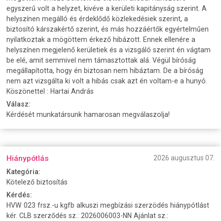
egyszerű volt a helyzet, kivéve a kerületi kapitányság szerint. A
helyszínen megálló és érdeklődő közlekedésiek szerint, a
biztosító kárszakértő szerint, és más hozzáértők egyértelműen
nyilatkoztak a mögöttem érkező hibázott. Ennek ellenére a
helyszínen megjelenő kerületiek és a vizsgáló szerint én vágtam
be elé, amit semmivel nem támasztottak alá. Végül bíróság
megállapította, hogy én biztosan nem hibáztam. De a bíróság
nem azt vizsgálta ki volt a hibás csak azt én voltam-e a hunyó.
Köszönettel : Hartai András
Válasz:
Kérdését munkatársunk hamarosan megválaszolja!
Hiánypótlás
2026 augusztus 07.
Kategória:
Kötelező biztosítás
Kérdés:
HVW 023 frsz.-u kgfb alkuszi megbízási szerzödés hiánypótlást
kér. CLB szerződés sz.: 2026006003-NN Ajánlat sz.: