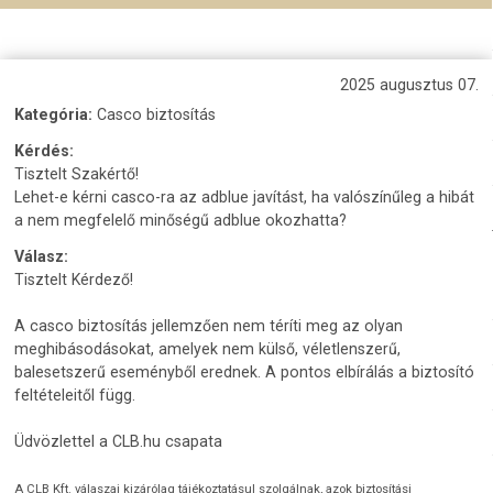
2025 augusztus 07.
Kategória:
Casco biztosítás
Kérdés:
Tisztelt Szakértő!
Lehet-e kérni casco-ra az adblue javítást, ha valószínűleg a hibát
a nem megfelelő minőségű adblue okozhatta?
Válasz:
Tisztelt Kérdező!
A casco biztosítás jellemzően nem téríti meg az olyan
meghibásodásokat, amelyek nem külső, véletlenszerű,
balesetszerű eseményből erednek. A pontos elbírálás a biztosító
feltételeitől függ.
Üdvözlettel a CLB.hu csapata
A CLB Kft. válaszai kizárólag tájékoztatásul szolgálnak, azok biztosítási