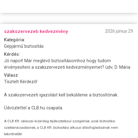
szakszervezeti kedvezmény
2026 június 29.
Kategória:
Gépjármű biztosítás
Kérdés:
Jó napot! Már meglévő biztosításomhoz hogy tudom
érvényesíteni a szakszervezeti kedvezményemet? üdv; D. Mária
Válasz:
Tisztelt Kérdező!
A szakszervezeti igazolást kell beküldenie a biztosítónak.
Üdvözlettel a CLB.hu csapata
A CLB Kft. válaszai kizárólag tájékoztatásul szolgálnak, azok biztosítási
szaktanácsadásnak, a CLB Kft. biztosítási alkuszi állásfoglalásának nem
tekinthetők!