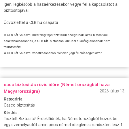
Igen, legkésőbb a hazaérkezésekor vegye fel a kapcsolatot a
biztosítójával.
Üdvözlettel a CLB.hu csapata
A CLB Kft. válaszai kizárólag tájékoztatásul szolgálnak, azok biztosítási
szaktanácsadásnak, a CLB Kft. biztosítási alkuszi állásfoglalásának nem
tekinthetők!
A CLB Kft. válaszai vonatkozásában minden jogi felelősséget kizár!
caco biztosítás rövid időre (Német országból haza
Magyarországra)
2026 július 13.
Kategória:
Casco biztosítás
Kérdés:
Tisztelt Biztosító! Érdeklődnék, ha Németországból hozok be
egy személyautót amin piros német ideiglenes rendszám lesz 1