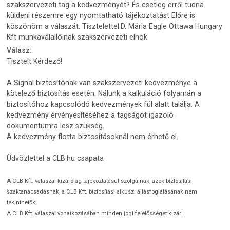
szakszervezeti tag a kedvezményét? És esetleg erről tudna
küldeni részemre egy nyomtatható tájékoztatást Előre is
köszönöm a válaszát. Tisztelettel:D. Mária Eagle Ottawa Hungary
Kft munkaválallóinak szakszervezeti elnök
Válasz:
Tisztelt Kérdező!
A Signal biztosítónak van szakszervezeti kedvezménye a
kötelező biztosítás esetén. Nálunk a kalkuláció folyamán a
biztosítóhoz kapcsolódó kedvezmények fül alatt találja. A
kedvezmény érvényesítéséhez a tagságot igazoló
dokumentumra lesz szükség.
A kedvezmény flotta biztosításoknál nem érhető el.
Üdvözlettel a CLB.hu csapata
A CLB Kft. válaszai kizárólag tájékoztatásul szolgálnak, azok biztosítási
szaktanácsadásnak, a CLB Kft. biztosítási alkuszi állásfoglalásának nem
tekinthetők!
A CLB Kft. válaszai vonatkozásában minden jogi felelősséget kizár!