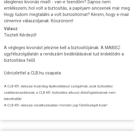
ideiglenes kivonás miatt - van-e teendőm? Sajnos nem
emlékszem, hol volt a biztosítás, a papírjaim sincsenek már meg.
Hogy tudom megtalálni a volt biztosítómat? Kérem, hogy e-mail
címemre válaszoljanak. Köszönöm!
Válasz:
Tisztelt Kérdező!
A végleges kivonást jeleznie kell a biztosítójának. A MABISZ
ügyfélszolgálatán a rendszám bediktálásával tud érdeklődni a
biztosítása felől.
Üdvözlettel a CLB.hu csapata
A CLB Kft. válaszai kizárólag tájékoztatásul szolgálnak, azok biztosítási
szaktanácsadásnak, a CLB Kft. biztosítási alkuszi állásfoglalásának nem
tekinthetők!
A CLB Kft. válaszai vonatkozásában minden jogi felelősséget kizár!