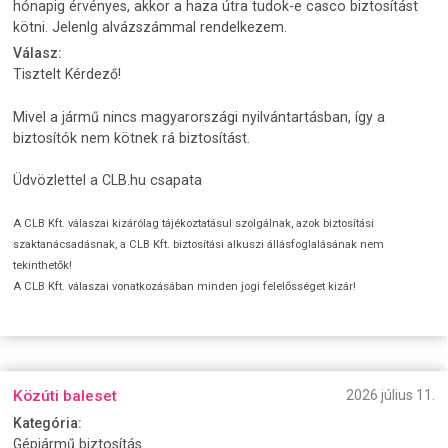
hónapig érvényes, akkor a haza útra tudok-e casco biztosítást
kötni. Jelenlg alvázszámmal rendelkezem.
Válasz:
Tisztelt Kérdező!
Mivel a jármű nincs magyarországi nyilvántartásban, így a
biztosítók nem kötnek rá biztosítást.
Üdvözlettel a CLB.hu csapata
A CLB Kft. válaszai kizárólag tájékoztatásul szolgálnak, azok biztosítási
szaktanácsadásnak, a CLB Kft. biztosítási alkuszi állásfoglalásának nem
tekinthetők!
A CLB Kft. válaszai vonatkozásában minden jogi felelősséget kizár!
Közúti baleset
2026 július 11.
Kategória:
Gépjármű biztosítás