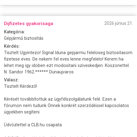
Dijfizetes gyakorisaga
2026 június 21.
Kategória:
Gépjármű biztosítás
Kérdés:
Tisztelt Ugyintezo! Signal Iduna gepjarmu feleloseg biztositasom
fizetese eves. De nekem fel eves lenne megfelelo! Kerem ha
lehet meg igy idoben ezt modositani sziveskedjen. Koszonettel:
N. Sandor 1962.****** Dunaujvaros
Válasz:
Tisztelt Kérdező!
Kérését továbbítottuk az ügyfélszolgálatunk felé. Ezen a
fórumon nem tudunk Önnek konkrét szerződéssel kapcsolatos
ügyekben segíteni.
Üdvözlettel a CLB.hu csapata