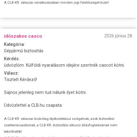
A CLB Kft. válaszai vonatkozásában minden jogi felelősséget kizár!
idószakos casco
2026 június 28.
Kategória:
Gépjármű biztosítás
Kérdés:
üdvözlöm. Külföldi nyaralásom idejére szertnék cascot kötni.
Válasz:
Tisztelt Kérdező!
Sajnos jelenleg nem tud nálunk ilyet kötni.
Üdvözlettel a CLB.hu csapata
A CLB Kft. válaszai kizárólag tájékoztatásul szolgálnak, azok biztosítási
szaktanácsadásnak, a CLB Kft. biztosítási alkuszi állásfoglalásának nem
tekinthetők!