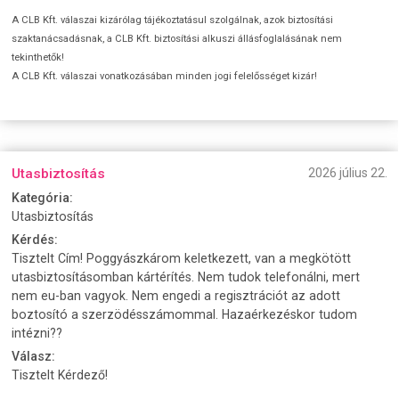
A CLB Kft. válaszai kizárólag tájékoztatásul szolgálnak, azok biztosítási
szaktanácsadásnak, a CLB Kft. biztosítási alkuszi állásfoglalásának nem
tekinthetők!
A CLB Kft. válaszai vonatkozásában minden jogi felelősséget kizár!
Utasbiztosítás
2026 július 22.
Kategória:
Utasbiztosítás
Kérdés:
Tisztelt Cím! Poggyászkárom keletkezett, van a megkötött
utasbiztosításomban kártérítés. Nem tudok telefonálni, mert
nem eu-ban vagyok. Nem engedi a regisztrációt az adott
boztosító a szerzödésszámommal. Hazaérkezéskor tudom
intézni??
Válasz:
Tisztelt Kérdező!