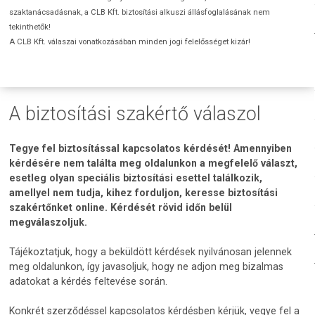
szaktanácsadásnak, a CLB Kft. biztosítási alkuszi állásfoglalásának nem
tekinthetők!
A CLB Kft. válaszai vonatkozásában minden jogi felelősséget kizár!
A biztosítási szakértő válaszol
Tegye fel biztosítással kapcsolatos kérdését! Amennyiben
kérdésére nem találta meg oldalunkon a megfelelő választ,
esetleg olyan speciális biztosítási esettel találkozik,
amellyel nem tudja, kihez forduljon, keresse biztosítási
szakértőnket online. Kérdését rövid időn belül
megválaszoljuk.
Tájékoztatjuk, hogy a beküldött kérdések nyilvánosan jelennek
meg oldalunkon, így javasoljuk, hogy ne adjon meg bizalmas
adatokat a kérdés feltevése során.
Konkrét szerződéssel kapcsolatos kérdésben kérjük, vegye fel a