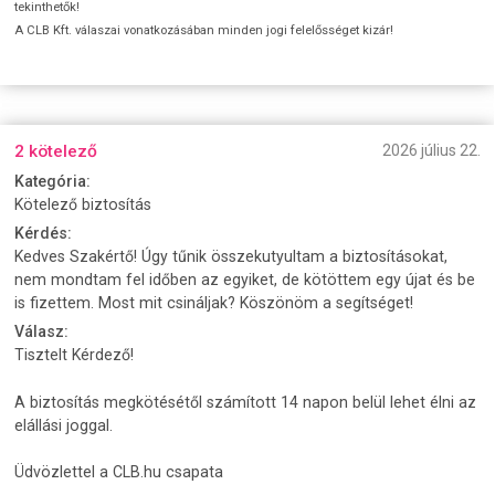
tekinthetők!
A CLB Kft. válaszai vonatkozásában minden jogi felelősséget kizár!
2 kötelező
2026 július 22.
Kategória:
Kötelező biztosítás
Kérdés:
Kedves Szakértő! Úgy tűnik összekutyultam a biztosításokat,
nem mondtam fel időben az egyiket, de kötöttem egy újat és be
is fizettem. Most mit csináljak? Köszönöm a segítséget!
Válasz:
Tisztelt Kérdező!
A biztosítás megkötésétől számított 14 napon belül lehet élni az
elállási joggal.
Üdvözlettel a CLB.hu csapata