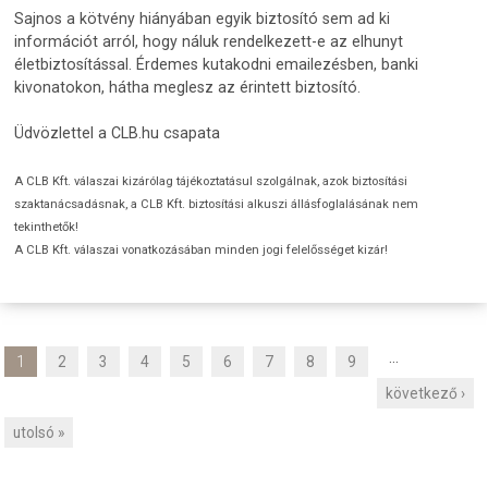
Sajnos a kötvény hiányában egyik biztosító sem ad ki
információt arról, hogy náluk rendelkezett-e az elhunyt
életbiztosítással. Érdemes kutakodni emailezésben, banki
kivonatokon, hátha meglesz az érintett biztosító.
Üdvözlettel a CLB.hu csapata
A CLB Kft. válaszai kizárólag tájékoztatásul szolgálnak, azok biztosítási
szaktanácsadásnak, a CLB Kft. biztosítási alkuszi állásfoglalásának nem
tekinthetők!
A CLB Kft. válaszai vonatkozásában minden jogi felelősséget kizár!
…
1
2
3
4
5
6
7
8
9
O
következő ›
l
d
utolsó »
a
l