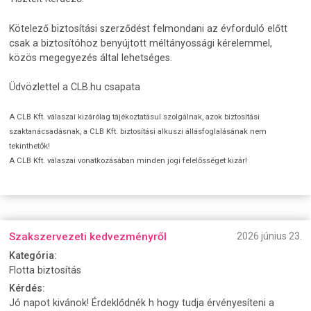
Kötelező biztosítási szerződést felmondani az évforduló előtt
csak a biztosítóhoz benyújtott méltányossági kérelemmel,
közös megegyezés által lehetséges.
Üdvözlettel a CLB.hu csapata
A CLB Kft. válaszai kizárólag tájékoztatásul szolgálnak, azok biztosítási
szaktanácsadásnak, a CLB Kft. biztosítási alkuszi állásfoglalásának nem
tekinthetők!
A CLB Kft. válaszai vonatkozásában minden jogi felelősséget kizár!
Szakszervezeti kedvezményről
2026 június 23.
Kategória:
Flotta biztosítás
Kérdés:
Jó napot kivánok! Érdeklődnék h hogy tudja érvényesíteni a