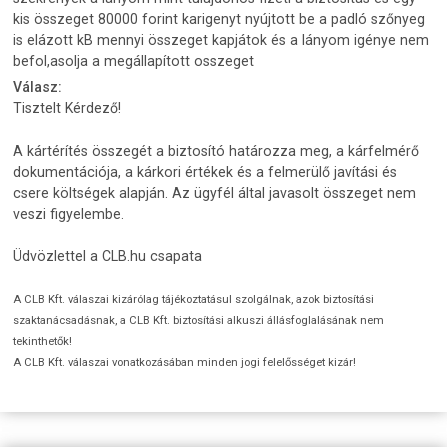
kis összeget 80000 forint karigenyt nyújtott be a padló szőnyeg
is elázott kB mennyi összeget kapjátok és a lányom igénye nem
befol,asolja a megállapított osszeget
Válasz:
Tisztelt Kérdező!
A kártérítés összegét a biztosító határozza meg, a kárfelmérő
dokumentációja, a kárkori értékek és a felmerülő javítási és
csere költségek alapján. Az ügyfél által javasolt összeget nem
veszi figyelembe.
Üdvözlettel a CLB.hu csapata
A CLB Kft. válaszai kizárólag tájékoztatásul szolgálnak, azok biztosítási
szaktanácsadásnak, a CLB Kft. biztosítási alkuszi állásfoglalásának nem
tekinthetők!
A CLB Kft. válaszai vonatkozásában minden jogi felelősséget kizár!