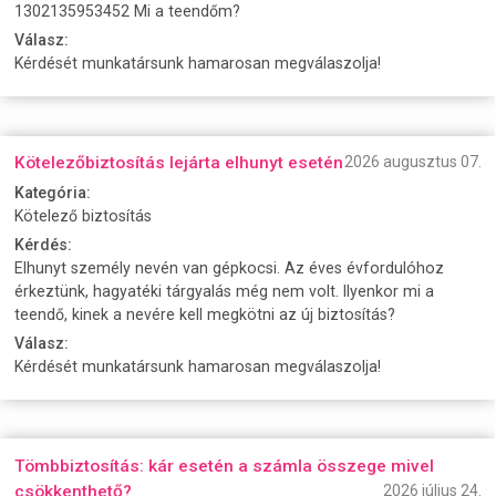
1302135953452 Mi a teendőm?
Válasz:
Kérdését munkatársunk hamarosan megválaszolja!
Kötelezőbiztosítás lejárta elhunyt esetén
2026 augusztus 07.
Kategória:
Kötelező biztosítás
Kérdés:
Elhunyt személy nevén van gépkocsi. Az éves évfordulóhoz
érkeztünk, hagyatéki tárgyalás még nem volt. Ilyenkor mi a
teendő, kinek a nevére kell megkötni az új biztosítás?
Válasz:
Kérdését munkatársunk hamarosan megválaszolja!
Tömbbiztosítás: kár esetén a számla összege mivel
csökkenthető?
2026 július 24.