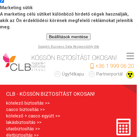
Marketing sütik
A marketing célú sütiket különböző hirdető cégek használják,
akik az Ön érdeklődési körének megfelelő reklámokat jelenítik
meg.
Beállítások mentése
Google’s Business Data Responsibility Site
Ugrás
a
+36 1 999 06 20
tartalomra
C
Ügyfélkapu
Partnerportál
L
CLB - KÖSSÖN BIZTOSÍTÁST OKOSAN!
B
kötelező biztosítás
casco biztosítás
kötelező + casco együtt
lakásbiztosítás
utasbiztosítás
életbiztosítás