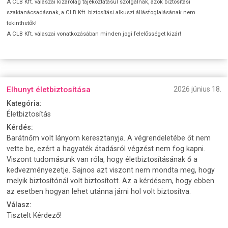
A CLB Kft. válaszai kizárólag tájékoztatásul szolgálnak, azok biztosítási
szaktanácsadásnak, a CLB Kft. biztosítási alkuszi állásfoglalásának nem
tekinthetők!
A CLB Kft. válaszai vonatkozásában minden jogi felelősséget kizár!
Elhunyt életbiztosítása
2026 június 18.
Kategória:
Életbiztosítás
Kérdés:
Barátnőm volt lányom keresztanyja. A végrendeletébe őt nem
vette be, ezért a hagyaték átadásról végzést nem fog kapni.
Viszont tudomásunk van róla, hogy életbiztosításának ő a
kedvezményezetje. Sajnos azt viszont nem mondta meg, hogy
melyik biztosítónál volt biztosított. Az a kérdésem, hogy ebben
az esetben hogyan lehet utánna járni hol volt biztosítva.
Válasz:
Tisztelt Kérdező!