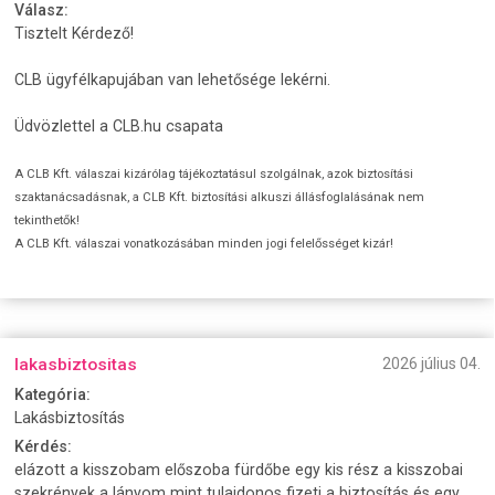
Válasz:
Tisztelt Kérdező!
CLB ügyfélkapujában van lehetősége lekérni.
Üdvözlettel a CLB.hu csapata
A CLB Kft. válaszai kizárólag tájékoztatásul szolgálnak, azok biztosítási
szaktanácsadásnak, a CLB Kft. biztosítási alkuszi állásfoglalásának nem
tekinthetők!
A CLB Kft. válaszai vonatkozásában minden jogi felelősséget kizár!
lakasbiztositas
2026 július 04.
Kategória:
Lakásbiztosítás
Kérdés:
elázott a kisszobam előszoba fürdőbe egy kis rész a kisszobai
szekrények a lányom mint tulajdonos fizeti a biztosítás és egy