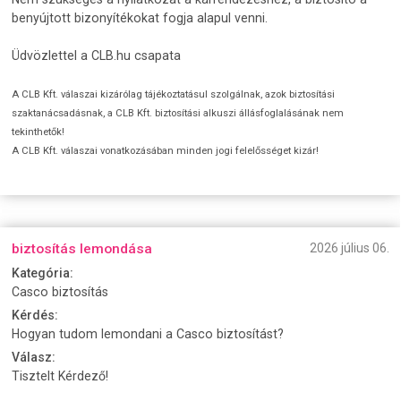
benyújtott bizonyítékokat fogja alapul venni.
Üdvözlettel a CLB.hu csapata
A CLB Kft. válaszai kizárólag tájékoztatásul szolgálnak, azok biztosítási
szaktanácsadásnak, a CLB Kft. biztosítási alkuszi állásfoglalásának nem
tekinthetők!
A CLB Kft. válaszai vonatkozásában minden jogi felelősséget kizár!
biztosítás lemondása
2026 július 06.
Kategória:
Casco biztosítás
Kérdés:
Hogyan tudom lemondani a Casco biztosítást?
Válasz:
Tisztelt Kérdező!