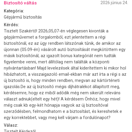
Biztosító váltás
2026 június 24.
Kategória:
Gépjármű biztosítás
Kérdés:
Tisztelt Szakértő! 2026,05,07-én véglegesen kivonták a
gépjárművemet a forgalomból, ezt jelentettem a régi
biztosítónál, ez az ügy rendben látszónak tűnik, de amikor az
újonnan (05.09-én) vásárolt autó biztosítását megkötöttem egy
másik biztosítónál, az igazolt bonus kategóriát nem tudták
figyelembe venni, mert állítólag nem találták a központi
nyilvántartásban! Majd levelezések által kiderítettem ki mikor hol
hibázhatott, a visszaigazoló email-ekban már azt írta a régi s az
új biztosító is, hogy minden rendben, megvan az kártörténeti
igazolás.De az új biztosító mégis díjhátralékot állapított meg,
kérdésemre, hogy ez miből adódik még nem sikerült releváns
választ adniuk(eltelt egy hét)! A kérdésem Önhöz, hogy mivel
még csak kb egy-két hónapja vagyok az új biztosítóval
szerződésben, felmondhatom e a biztosítást, és kereshetek e
egy korrektebbet, vagy meg kell várjam a fordulónapot?
Válasz:
Tisztelt Kérdező!