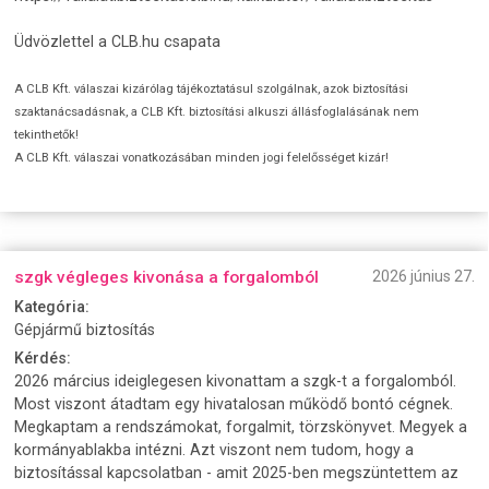
Üdvözlettel a CLB.hu csapata
A CLB Kft. válaszai kizárólag tájékoztatásul szolgálnak, azok biztosítási
szaktanácsadásnak, a CLB Kft. biztosítási alkuszi állásfoglalásának nem
tekinthetők!
A CLB Kft. válaszai vonatkozásában minden jogi felelősséget kizár!
szgk végleges kivonása a forgalomból
2026 június 27.
Kategória:
Gépjármű biztosítás
Kérdés:
2026 március ideiglegesen kivonattam a szgk-t a forgalomból.
Most viszont átadtam egy hivatalosan működő bontó cégnek.
Megkaptam a rendszámokat, forgalmit, törzskönyvet. Megyek a
kormányablakba intézni. Azt viszont nem tudom, hogy a
biztosítással kapcsolatban - amit 2025-ben megszüntettem az