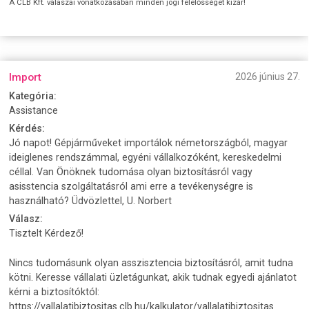
A CLB Kft. válaszai vonatkozásában minden jogi felelősséget kizár!
Import
2026 június 27.
Kategória:
Assistance
Kérdés:
Jó napot! Gépjárműveket importálok németországból, magyar
ideiglenes rendszámmal, egyéni vállalkozóként, kereskedelmi
céllal. Van Önöknek tudomása olyan biztosításról vagy
asisstencia szolgáltatásról ami erre a tevékenységre is
használható? Üdvözlettel, U. Norbert
Válasz:
Tisztelt Kérdező!
Nincs tudomásunk olyan asszisztencia biztosításról, amit tudna
kötni. Keresse vállalati üzletágunkat, akik tudnak egyedi ajánlatot
kérni a biztosítóktól:
https://vallalatibiztositas.clb.hu/kalkulator/vallalatibiztositas