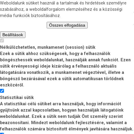
Weboldalunk sütiket használ a tartalmak és hirdetések személyre
szabásához, a weboldalforgalom elemzéséhez és a közösségi
média funkciók biztosításához.
Összes elfogadása
Beállítások
Nélkülözhetetlen, munkamenet (session) sütik
Ezek a sütik ahhoz szükségesek, hogy a felhasználók
böngészhessék weboldalunkat, használják annak funkciót. Ezen
sütik érvényességi ideje kizárólag a felhasználó aktuális
látogatására vonatkozik, a munkamenet végeztével, illetve a
böngésző bezárásával ezek a sütik automatikusan törlődnek
eszközéről.
Statisztikai sütik
A statisztikai célú sütiket arra használjuk, hogy információt
gyűjtsünk azzal kapcsolatban, hogyan használják látogatóink
weboldalunkat. Ezek a sütik nem tudják Önt személy szerint
beazonosítani. Mindezt weboldalunk fejlesztésére, valamint a
felhasználók számára biztosított élmények javítására használjuk.