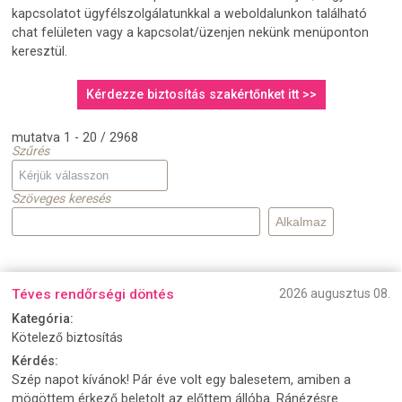
kapcsolatot ügyfélszolgálatunkkal a weboldalunkon található
chat felületen vagy a kapcsolat/üzenjen nekünk menüponton
keresztül.
Kérdezze biztosítás szakértőnket itt >>
mutatva 1 - 20 / 2968
Szűrés
Szöveges keresés
Téves rendőrségi döntés
2026 augusztus 08.
Kategória:
Kötelező biztosítás
Kérdés:
Szép napot kívánok! Pár éve volt egy balesetem, amiben a
mögöttem érkező beletolt az előttem állóba. Ránézésre