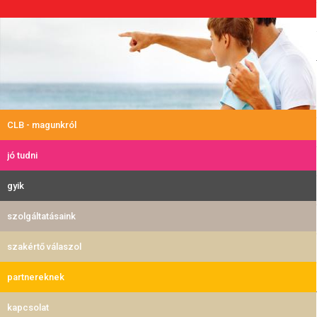
CLB - magunkról
jó tudni
gyik
szolgáltatásaink
szakértő válaszol
partnereknek
kapcsolat