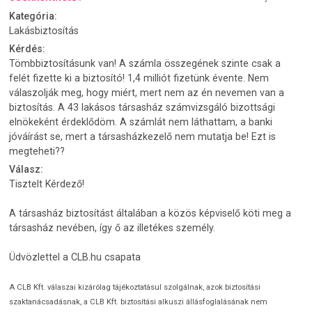
Kategória:
Lakásbiztosítás
Kérdés:
Tömbbiztosításunk van! A számla összegének szinte csak a
felét fizette ki a biztosító! 1,4 milliót fizetünk évente. Nem
válaszolják meg, hogy miért, mert nem az én nevemen van a
biztosítás. A 43 lakásos társasház számvizsgáló bizottsági
elnökeként érdeklődöm. A számlát nem láthattam, a banki
jóváírást se, mert a társasházkezelő nem mutatja be! Ezt is
megteheti??
Válasz:
Tisztelt Kérdező!
A társasház biztosítást általában a közös képviselő köti meg a
társasház nevében, így ő az illetékes személy.
Üdvözlettel a CLB.hu csapata
A CLB Kft. válaszai kizárólag tájékoztatásul szolgálnak, azok biztosítási
szaktanácsadásnak, a CLB Kft. biztosítási alkuszi állásfoglalásának nem