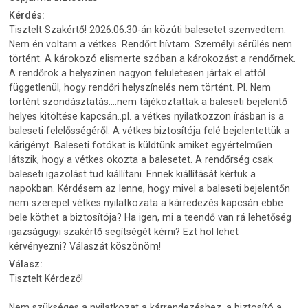
Kérdés:
Tisztelt Szakértő! 2026.06.30-án közúti balesetet szenvedtem.
Nem én voltam a vétkes. Rendőrt hívtam. Személyi sérülés nem
történt. A károkozó elismerte szóban a károkozást a rendőrnek.
A rendőrök a helyszínen nagyon felületesen jártak el attól
függetlenül, hogy rendőri helyszínelés nem történt. Pl. Nem
történt szondásztatás....nem tájékoztattak a baleseti bejelentő
helyes kitöltése kapcsán..pl. a vétkes nyilatkozzon írásban is a
baleseti felelősségéről. A vétkes biztosítója felé bejelentettük a
kárigényt. Baleseti fotókat is küldtünk amiket egyértelműen
látszik, hogy a vétkes okozta a balesetet. A rendőrség csak
baleseti igazolást tud kiállítani. Ennek kiállítását kértük a
napokban. Kérdésem az lenne, hogy mivel a baleseti bejelentőn
nem szerepel vétkes nyilatkozata a kárredezés kapcsán ebbe
bele köthet a biztosítója? Ha igen, mi a teendő van rá lehetőség
igazságügyi szakértő segítségét kérni? Ezt hol lehet
kérvényezni? Válaszát köszönöm!
Válasz:
Tisztelt Kérdező!
Nem szükséges a nyilatkozat a kárrendezéshez, a biztosító a