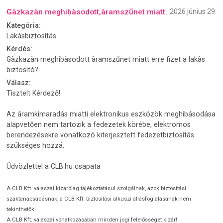
Gàzkazàn meghibàsodott,àramszűnet miatt.
2026 június 29.
Kategória:
Lakásbiztosítás
Kérdés:
Gàzkazàn meghibàsodott àramszűnet miatt erre fizet a lakàs
biztosító?
Válasz:
Tisztelt Kérdező!
Az áramkimaradás miatti elektronikus eszközök meghibásodása
alapvetően nem tartozik a fedezetek körébe, elektromos
berendezésekre vonatkozó kiterjesztett fedezetbiztosítás
szükséges hozzá.
Üdvözlettel a CLB.hu csapata
A CLB Kft. válaszai kizárólag tájékoztatásul szolgálnak, azok biztosítási
szaktanácsadásnak, a CLB Kft. biztosítási alkuszi állásfoglalásának nem
tekinthetők!
A CLB Kft. válaszai vonatkozásában minden jogi felelősséget kizár!