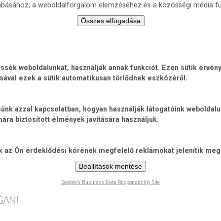
zabásához, a weboldalforgalom elemzéséhez és a közösségi média fu
Összes elfogadása
ék weboldalunkat, használják annak funkciót. Ezen sütik érvénye
sával ezek a sütik automatikusan törlődnek eszközéről.
jtsünk azzal kapcsolatban, hogyan használják látogatóink weboldal
ra biztosított élmények javítására használjuk.
ik az Ön érdeklődési körének megfelelő reklámokat jelenítik meg
Beállítások mentése
Google’s Business Data Responsibility Site
Ugrás
a