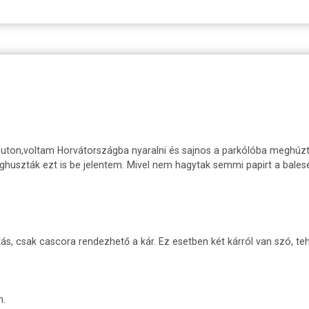
ton,voltam Horvátországba nyaralni és sajnos a parkólóba meghúzták 
eghuszták ezt is be jelentem. Mivel nem hagytak semmi papirt a bales
s, csak cascora rendezhető a kár. Ez esetben két kárról van szó, teh
n.