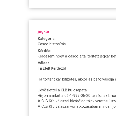
jégkár
Kategória:
Casco biztosítás
Kérdés:
Kérdésem hogy a casco által téritett jégkár be
Válasz:
Tisztelt Kérdező!
Ha történt kár kifizetés, akkor az befolyásolja
Üdvözlettel a CLB.hu csapata
Hívjon minket a 06-1-999-06-20 telefonszámo
A CLB Kft. válaszai kizárólag tájékoztatásul sz
A CLB Kft. válaszai vonatkozásában minden jogi