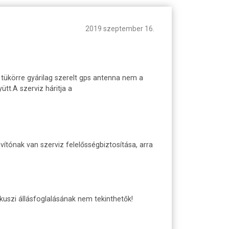
2019 szeptember 16.
ükörre gyárilag szerelt gps antenna nem a
tt.A szerviz háritja a
vítónak van szerviz felelősségbiztosítása, arra
lkuszi állásfoglalásának nem tekinthetők!