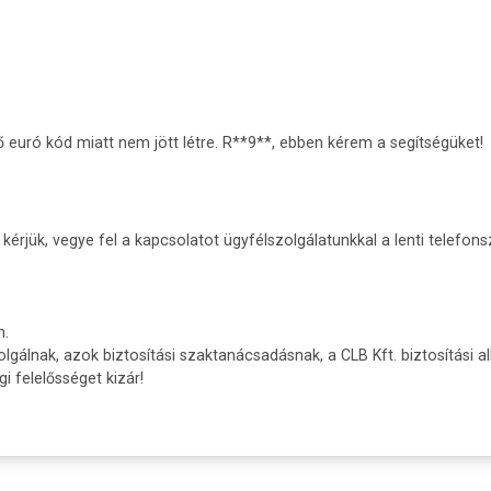
euró kód miatt nem jött létre. R**9**, ebben kérem a segítségüket!
érjük, vegye fel a kapcsolatot ügyfélszolgálatunkkal a lenti telefon
n.
olgálnak, azok biztosítási szaktanácsadásnak, a CLB Kft. biztosítási a
 felelősséget kizár!