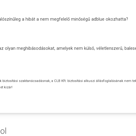
 valószínűleg a hibát a nem megfelelő minőségű adblue okozhatta?
 az olyan meghibásodásokat, amelyek nem külső, véletlenszerű, bale
ok biztosítási szaktanácsadásnak, a CLB Kft. biztosítási alkuszi állásfoglalásának nem te
t kizár!
ol