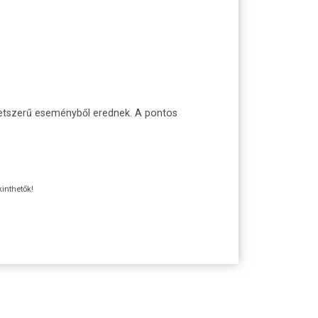
setszerű eseményből erednek. A pontos
kinthetők!