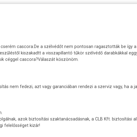
cserém cascora.De a szélvédőt nem pontosan ragasztották be így a t
szűléstől kiszakadtt a visszapillantó tűkör szélvédő darabkákkal eggyü
sik céggel cascora?Válaszát köszönöm.
sítás nem fedezi, azt vagy garanciában rendezi a szerviz vagy, ha a ja
n.
olgálnak, azok biztosítási szaktanácsadásnak, a CLB Kft. biztosítási a
 felelősséget kizár!