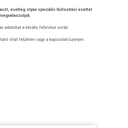
t, esetleg olyan speciális biztosítási esettel
 megválaszoljuk.
as adatokat a kérdés feltevése során.
lható chat felületen vagy a kapcsolat/üzenjen