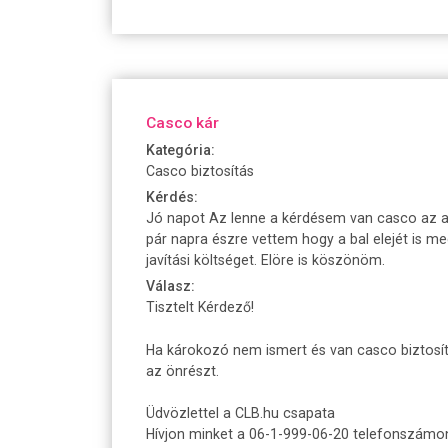
Casco kár
Kategória:
Casco biztosítás
Kérdés:
Jó napot Az lenne a kérdésem van casco az au
pár napra észre vettem hogy a bal elejét is m
javítási költséget. Elöre is köszönöm.
Válasz:
Tisztelt Kérdező!
Ha károkozó nem ismert és van casco biztosítá
az önrészt.
Üdvözlettel a CLB.hu csapata
Hívjon minket a 06-1-999-06-20 telefonszámo