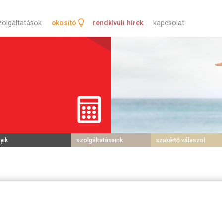
tartalomra
zolgáltatások
okosító
rendkívüli hírek
kapcsolat
yik
szolgáltatásaink
szakértő válaszol