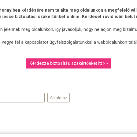
ennyiben kérdésére nem találta meg oldalunkon a megfelelő válasz
keresse biztosítási szakértőnket online. Kérdését rövid időn belül
an jelennek meg oldalunkon, így javasoljuk, hogy ne adjon meg bizalm
 vegye fel a kapcsolatot ügyfélszolgálatunkkal a weboldalunkon talá
Kérdezze biztosítás szakértőnket itt >>