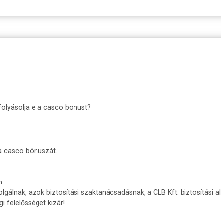
folyásolja e a casco bonust?
 a casco bónuszát.
n.
olgálnak, azok biztosítási szaktanácsadásnak, a CLB Kft. biztosítási a
 felelősséget kizár!