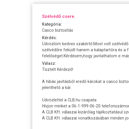
Szélvédő csere.
Kategória:
Casco biztosítás
Kérdés:
Üdvözlöm kedves szakértő.Most volt szélvédő 
szélvédőre feküdt hanem a kalaptartóra és a fe
felelőséget.Kérdésem,hogy javitathatom e má
Válasz:
Tisztelt Kérdező!
A hibás javításból eredő károkat a casco bizto
jelenthető a kár.
Üdvözlettel a CLB.hu csapata
Hívjon minket a 06-1-999-06-20 telefonszámo
A CLB Kft. válaszai kizárólag tájékoztatásul sz
A CLB Kft. válaszai vonatkozásában minden jogi