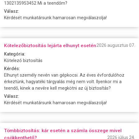
1302135953452 Mi a teendőm?
Válasz:
Kérdését munkatársunk hamarosan megválaszolja!
Kötelezőbiztosítás lejárta elhunyt esetén
2026 augusztus 07.
Kategória:
Kötelező biztosítás
Kérdés:
Elhunyt személy nevén van gépkocsi. Az éves évfordulóhoz
érkeztünk, hagyatéki tárgyalás még nem volt. Ilyenkor mi a
teendő, kinek a nevére kell megkötni az új biztosítás?
Válasz:
Kérdését munkatársunk hamarosan megválaszolja!
Tömbbiztosítás: kár esetén a számla összege mivel
csökkenthető?
2026 július 24.