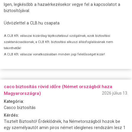
Igen, legkésőbb a hazaérkezésekor vegye fel a kapcsolatot a
biztosítójával.
Üdvözlettel a CLB.hu csapata
A CLB Kft. válaszai kizárólag tájékoztatásul szolgálnak, azok biztosítási
szaktanácsadásnak, a CLB Kft. biztosítási alkuszi állásfoglalásának nem
tekinthetők!
A CLB Kft. válaszai vonatkozásában minden jogi felelősséget kizár!
caco biztosítás rövid időre (Német országból haza
Magyarországra)
2026 július 13.
Kategória:
Casco biztosítás
Kérdés:
Tisztelt Biztosító! Érdeklődnék, ha Németországból hozok be
egy személyautót amin piros német ideiglenes rendszám lesz 1