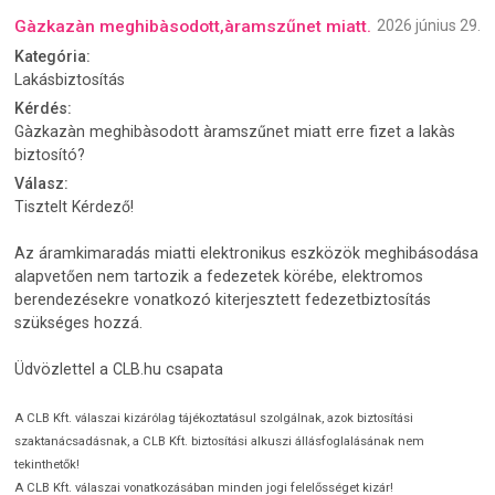
Gàzkazàn meghibàsodott,àramszűnet miatt.
2026 június 29.
Kategória:
Lakásbiztosítás
Kérdés:
Gàzkazàn meghibàsodott àramszűnet miatt erre fizet a lakàs
biztosító?
Válasz:
Tisztelt Kérdező!
Az áramkimaradás miatti elektronikus eszközök meghibásodása
alapvetően nem tartozik a fedezetek körébe, elektromos
berendezésekre vonatkozó kiterjesztett fedezetbiztosítás
szükséges hozzá.
Üdvözlettel a CLB.hu csapata
A CLB Kft. válaszai kizárólag tájékoztatásul szolgálnak, azok biztosítási
szaktanácsadásnak, a CLB Kft. biztosítási alkuszi állásfoglalásának nem
tekinthetők!
A CLB Kft. válaszai vonatkozásában minden jogi felelősséget kizár!