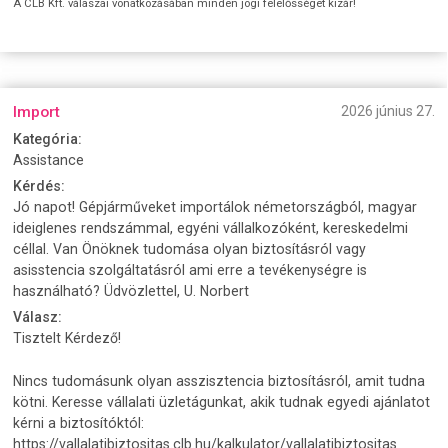
A CLB Kft. válaszai vonatkozásában minden jogi felelősséget kizár!
Import
2026 június 27.
Kategória:
Assistance
Kérdés:
Jó napot! Gépjárműveket importálok németországból, magyar
ideiglenes rendszámmal, egyéni vállalkozóként, kereskedelmi
céllal. Van Önöknek tudomása olyan biztosításról vagy
asisstencia szolgáltatásról ami erre a tevékenységre is
használható? Üdvözlettel, U. Norbert
Válasz:
Tisztelt Kérdező!
Nincs tudomásunk olyan asszisztencia biztosításról, amit tudna
kötni. Keresse vállalati üzletágunkat, akik tudnak egyedi ajánlatot
kérni a biztosítóktól:
https://vallalatibiztositas.clb.hu/kalkulator/vallalatibiztositas