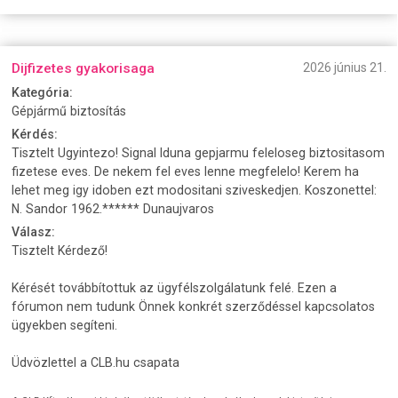
Dijfizetes gyakorisaga
2026 június 21.
Kategória:
Gépjármű biztosítás
Kérdés:
Tisztelt Ugyintezo! Signal Iduna gepjarmu feleloseg biztositasom
fizetese eves. De nekem fel eves lenne megfelelo! Kerem ha
lehet meg igy idoben ezt modositani sziveskedjen. Koszonettel:
N. Sandor 1962.****** Dunaujvaros
Válasz:
Tisztelt Kérdező!
Kérését továbbítottuk az ügyfélszolgálatunk felé. Ezen a
fórumon nem tudunk Önnek konkrét szerződéssel kapcsolatos
ügyekben segíteni.
Üdvözlettel a CLB.hu csapata