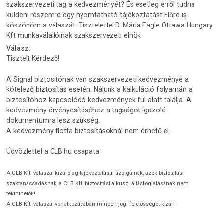
szakszervezeti tag a kedvezményét? És esetleg erről tudna
küldeni részemre egy nyomtatható tájékoztatást Előre is
köszönöm a válaszát. Tisztelettel:D. Mária Eagle Ottawa Hungary
Kft munkaválallóinak szakszervezeti elnök
Válasz:
Tisztelt Kérdező!
A Signal biztosítónak van szakszervezeti kedvezménye a
kötelező biztosítás esetén. Nálunk a kalkuláció folyamán a
biztosítóhoz kapcsolódó kedvezmények fül alatt találja. A
kedvezmény érvényesítéséhez a tagságot igazoló
dokumentumra lesz szükség.
A kedvezmény flotta biztosításoknál nem érhető el.
Üdvözlettel a CLB.hu csapata
A CLB Kft. válaszai kizárólag tájékoztatásul szolgálnak, azok biztosítási
szaktanácsadásnak, a CLB Kft. biztosítási alkuszi állásfoglalásának nem
tekinthetők!
A CLB Kft. válaszai vonatkozásában minden jogi felelősséget kizár!