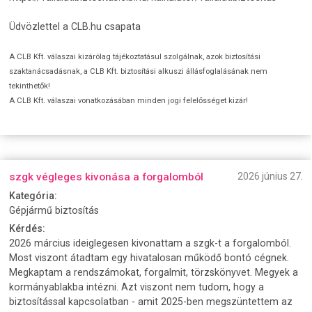
Üdvözlettel a CLB.hu csapata
A CLB Kft. válaszai kizárólag tájékoztatásul szolgálnak, azok biztosítási
szaktanácsadásnak, a CLB Kft. biztosítási alkuszi állásfoglalásának nem
tekinthetők!
A CLB Kft. válaszai vonatkozásában minden jogi felelősséget kizár!
szgk végleges kivonása a forgalomból
2026 június 27.
Kategória:
Gépjármű biztosítás
Kérdés:
2026 március ideiglegesen kivonattam a szgk-t a forgalomból.
Most viszont átadtam egy hivatalosan működő bontó cégnek.
Megkaptam a rendszámokat, forgalmit, törzskönyvet. Megyek a
kormányablakba intézni. Azt viszont nem tudom, hogy a
biztosítással kapcsolatban - amit 2025-ben megszüntettem az