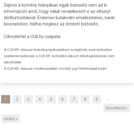
Sajnos a kötvény hiányában egyik biztosító sem ad ki
információt arról, hogy náluk rendelkezett-e az elhunyt
életbiztosítással. Érdemes kutakodni emailezésben, banki
kivonatokon, hátha meglesz az érintett biztosító.
Üdvözlettel a CLB.hu csapata
A CLB Kft. válaszai kizárólag tájékoztatásul szolgálnak, azok biztosítási
szaktanácsadásnak, a CLB Kft. biztosítási alkuszi állásfoglalásának nem
tekinthetők!
A CLB Kft. válaszai vonatkozásában minden jogi felelősséget kizár!
…
1
2
3
4
5
6
7
8
9
O
következő ›
l
d
utolsó »
a
l