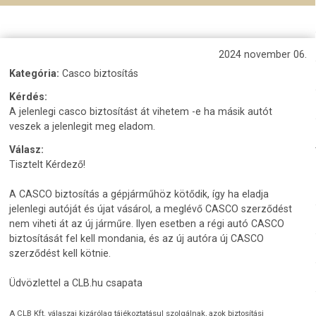
2024 november 06.
Kategória:
Casco biztosítás
Kérdés:
A jelenlegi casco biztosítást át vihetem -e ha másik autót
veszek a jelenlegit meg eladom.
Válasz:
Tisztelt Kérdező!
A CASCO biztosítás a gépjárműhöz kötődik, így ha eladja
jelenlegi autóját és újat vásárol, a meglévő CASCO szerződést
nem viheti át az új járműre. Ilyen esetben a régi autó CASCO
biztosítását fel kell mondania, és az új autóra új CASCO
szerződést kell kötnie.
Üdvözlettel a CLB.hu csapata
A CLB Kft. válaszai kizárólag tájékoztatásul szolgálnak, azok biztosítási