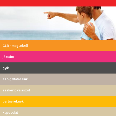
CLB - magunkról
jó tudni
gyik
szolgáltatásaink
szakértő válaszol
partnereknek
kapcsolat