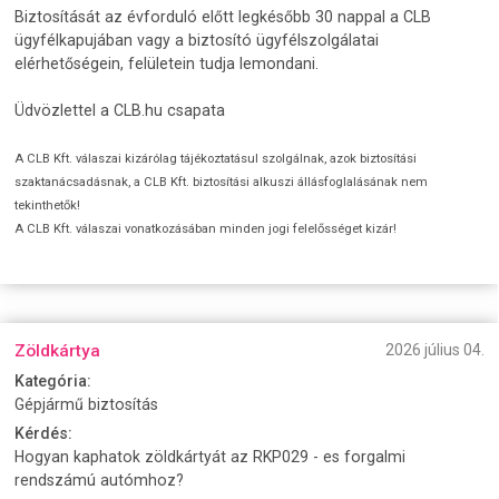
Biztosítását az évforduló előtt legkésőbb 30 nappal a CLB
ügyfélkapujában vagy a biztosító ügyfélszolgálatai
elérhetőségein, felületein tudja lemondani.
Üdvözlettel a CLB.hu csapata
A CLB Kft. válaszai kizárólag tájékoztatásul szolgálnak, azok biztosítási
szaktanácsadásnak, a CLB Kft. biztosítási alkuszi állásfoglalásának nem
tekinthetők!
A CLB Kft. válaszai vonatkozásában minden jogi felelősséget kizár!
Zöldkártya
2026 július 04.
Kategória:
Gépjármű biztosítás
Kérdés:
Hogyan kaphatok zöldkártyát az RKP029 - es forgalmi
rendszámú autómhoz?