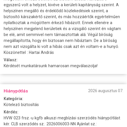
egyszerű volt a helyzet, kivéve a kerületi kapitányság szerint. A
helyszínen megálló és érdeklődő közlekedésiek szerint, a
biztosító kárszakértő szerint, és más hozzáértők egyértelműen
nyilatkoztak a mögöttem érkező hibázott. Ennek ellenére a
helyszínen megjelenő kerületiek és a vizsgáló szerint én vágtam
be elé, amit semmivel nem támasztottak alá. Végül bíróság
megállapította, hogy én biztosan nem hibáztam. De a bíróság
nem azt vizsgálta ki volt a hibás csak azt én voltam-e a hunyó.
Köszönettel : Hartai András
Válasz:
Kérdését munkatársunk hamarosan megválaszolja!
Hiánypótlás
2026 augusztus 07.
Kategória:
Kötelező biztosítás
Kérdés:
HVW 023 frsz.-u kgfb alkuszi megbízási szerzödés hiánypótlást
kér. CLB szerződés sz.: 2026006003-NN Ajánlat sz.: