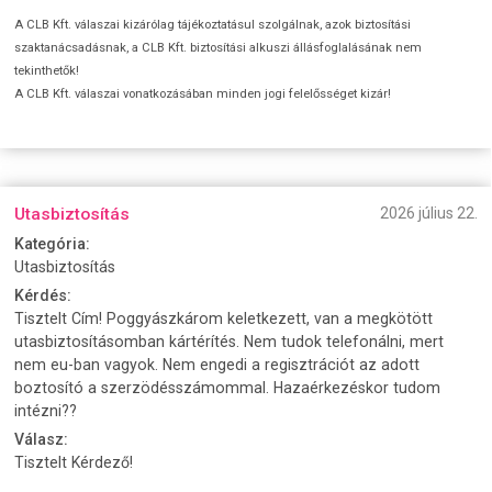
A CLB Kft. válaszai kizárólag tájékoztatásul szolgálnak, azok biztosítási
szaktanácsadásnak, a CLB Kft. biztosítási alkuszi állásfoglalásának nem
tekinthetők!
A CLB Kft. válaszai vonatkozásában minden jogi felelősséget kizár!
Utasbiztosítás
2026 július 22.
Kategória:
Utasbiztosítás
Kérdés:
Tisztelt Cím! Poggyászkárom keletkezett, van a megkötött
utasbiztosításomban kártérítés. Nem tudok telefonálni, mert
nem eu-ban vagyok. Nem engedi a regisztrációt az adott
boztosító a szerzödésszámommal. Hazaérkezéskor tudom
intézni??
Válasz:
Tisztelt Kérdező!