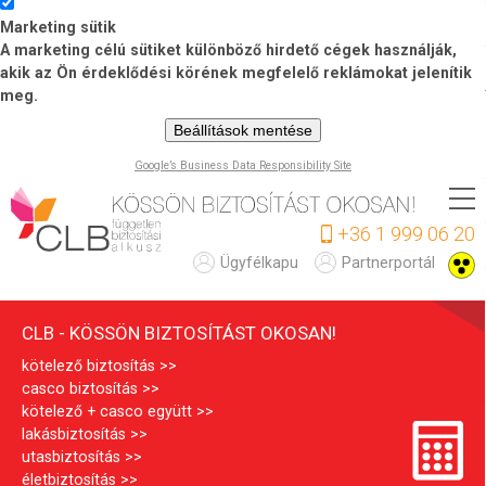
Marketing sütik
A marketing célú sütiket különböző hirdető cégek használják,
akik az Ön érdeklődési körének megfelelő reklámokat jelenítik
meg.
Beállítások mentése
Google’s Business Data Responsibility Site
Ugrás
a
+36 1 999 06 20
tartalomra
C
Ügyfélkapu
Partnerportál
L
CLB - KÖSSÖN BIZTOSÍTÁST OKOSAN!
B
kötelező biztosítás
casco biztosítás
kötelező + casco együtt
lakásbiztosítás
utasbiztosítás
életbiztosítás