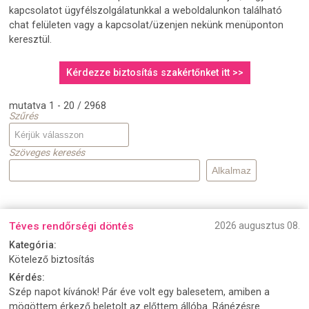
kapcsolatot ügyfélszolgálatunkkal a weboldalunkon található
chat felületen vagy a kapcsolat/üzenjen nekünk menüponton
keresztül.
Kérdezze biztosítás szakértőnket itt >>
mutatva 1 - 20 / 2968
Szűrés
Szöveges keresés
Téves rendőrségi döntés
2026 augusztus 08.
Kategória:
Kötelező biztosítás
Kérdés:
Szép napot kívánok! Pár éve volt egy balesetem, amiben a
mögöttem érkező beletolt az előttem állóba. Ránézésre