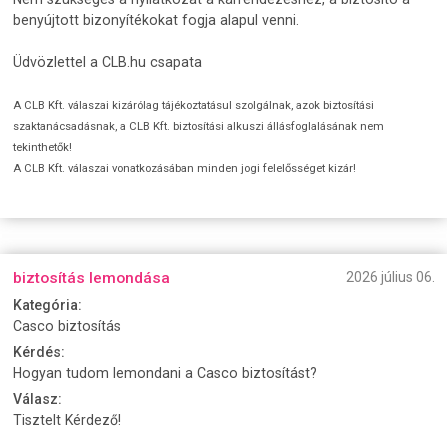
benyújtott bizonyítékokat fogja alapul venni.
Üdvözlettel a CLB.hu csapata
A CLB Kft. válaszai kizárólag tájékoztatásul szolgálnak, azok biztosítási
szaktanácsadásnak, a CLB Kft. biztosítási alkuszi állásfoglalásának nem
tekinthetők!
A CLB Kft. válaszai vonatkozásában minden jogi felelősséget kizár!
biztosítás lemondása
2026 július 06.
Kategória:
Casco biztosítás
Kérdés:
Hogyan tudom lemondani a Casco biztosítást?
Válasz:
Tisztelt Kérdező!