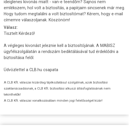
ideiglenes kivonás miatt - van-e teendőm? Sajnos nem
emlékszem, hol volt a biztosítás, a papírjaim sincsenek már meg.
Hogy tudom megtalálni a volt biztosítómat? Kérem, hogy e-mail
címemre válaszoljanak. Köszönöm!
Válasz:
Tisztelt Kérdező!
A végleges kivonást jeleznie kell a biztosítójának. A MABISZ
ügyfélszolgálatán a rendszám bediktálásával tud érdeklődni a
biztosítása felől.
Üdvözlettel a CLB.hu csapata
A CLB Kft. válaszai kizárólag tájékoztatásul szolgálnak, azok biztosítási
szaktanácsadásnak, a CLB Kft. biztosítási alkuszi állásfoglalásának nem
tekinthetők!
A CLB Kft. válaszai vonatkozásában minden jogi felelősséget kizár!