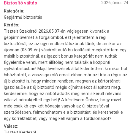
Biztosító váltás
2026 június 24.
Kategória:
Gépjármű biztosítás
Kérdés:
Tisztelt Szakértő! 2026,05,07-én véglegesen kivonták a
gépjárművemet a forgalomból, ezt jelentettem a régi
biztosítónál, ez az ügy rendben látszónak tűnik, de amikor az
újonnan (05.09-én) vásárolt autó biztosítását megkötöttem egy
másik biztosítónál, az igazolt bonus kategóriát nem tudták
figyelembe venni, mert állítólag nem találták a központi
nyilvántartásban! Majd levelezések által kiderítettem ki mikor hol
hibázhatott, a visszaigazoló email-ekban már azt írta a régi s az
új biztosító is, hogy minden rendben, megvan az kártörténeti
igazolás.De az új biztosító mégis díjhátralékot állapított meg,
kérdésemre, hogy ez miből adódik még nem sikerült releváns
választ adniuk(eltelt egy hét)! A kérdésem Önhöz, hogy mivel
még csak kb egy-két hónapja vagyok az új biztosítóval
szerződésben, felmondhatom e a biztosítást, és kereshetek e
egy korrektebbet, vagy meg kell várjam a fordulónapot?
Válasz:
Tisztelt Kérdező!