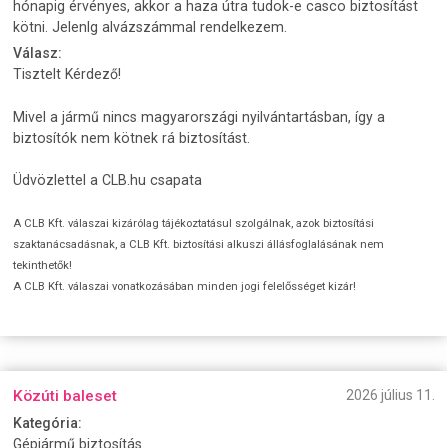
hónapig érvényes, akkor a haza útra tudok-e casco biztosítást
kötni. Jelenlg alvázszámmal rendelkezem.
Válasz:
Tisztelt Kérdező!
Mivel a jármű nincs magyarországi nyilvántartásban, így a
biztosítók nem kötnek rá biztosítást.
Üdvözlettel a CLB.hu csapata
A CLB Kft. válaszai kizárólag tájékoztatásul szolgálnak, azok biztosítási
szaktanácsadásnak, a CLB Kft. biztosítási alkuszi állásfoglalásának nem
tekinthetők!
A CLB Kft. válaszai vonatkozásában minden jogi felelősséget kizár!
Közúti baleset
2026 július 11.
Kategória:
Gépjármű biztosítás