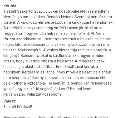
Kérdés:
Tisztelt Szakértő! 2026.06.30-án közúti balesetet szenvedtem.
Nem én voltam a vétkes. Rendőrt hívtam. Személyi sérülés nem
történt. A károkozó elismerte szóban a károkozást a rendőrnek.
A rendőrök a helyszínen nagyon felületesen jártak el attól
függetlenül, hogy rendőri helyszínelés nem történt. Pl. Nem
történt szondásztatás....nem tájékoztattak a baleseti bejelentő
helyes kitöltése kapcsán..pl. a vétkes nyilatkozzon írásban is a
baleseti felelősségéről. A vétkes biztosítója felé bejelentettük a
kárigényt. Baleseti fotókat is küldtünk amiket egyértelműen
látszik, hogy a vétkes okozta a balesetet. A rendőrség csak
baleseti igazolást tud kiállítani. Ennek kiállítását kértük a
napokban. Kérdésem az lenne, hogy mivel a baleseti bejelentőn
nem szerepel vétkes nyilatkozata a kárredezés kapcsán ebbe
bele köthet a biztosítója? Ha igen, mi a teendő van rá lehetőség
igazságügyi szakértő segítségét kérni? Ezt hol lehet
kérvényezni? Válaszát köszönöm!
Válasz:
Tisztelt Kérdező!
Nem szükséges a nyilatkozat a kárrendezéshez, a biztosító a