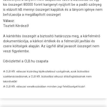
kis összeget 80000 forint karigenyt nyújtott be a padló szőnyeg
is elázott kB mennyi összeget kapjátok és a lányom igénye nem
befol,asolja a megállapított osszeget
Válasz:
Tisztelt Kérdező!
A kártérítés összegét a biztosító határozza meg, a kárfelmérő
dokumentációja, a kárkori értékek és a felmerülő javítási és
csere költségek alapján. Az ügyfél által javasolt összeget nem
veszi figyelembe.
Üdvözlettel a CLB.hu csapata
A CLB Kft. válaszai kizárólag tájékoztatásul szolgálnak, azok biztosítási
szaktanácsadásnak, a CLB Kft. biztosítási alkuszi állásfoglalásának nem
tekinthetők!
A CLB Kft. válaszai vonatkozásában minden jogi felelősséget kizár!