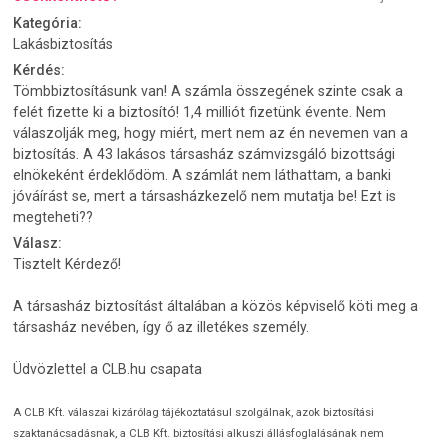
Kategória:
Lakásbiztosítás
Kérdés:
Tömbbiztosításunk van! A számla összegének szinte csak a
felét fizette ki a biztosító! 1,4 milliót fizetünk évente. Nem
válaszolják meg, hogy miért, mert nem az én nevemen van a
biztosítás. A 43 lakásos társasház számvizsgáló bizottsági
elnökeként érdeklődöm. A számlát nem láthattam, a banki
jóváírást se, mert a társasházkezelő nem mutatja be! Ezt is
megteheti??
Válasz:
Tisztelt Kérdező!
A társasház biztosítást általában a közös képviselő köti meg a
társasház nevében, így ő az illetékes személy.
Üdvözlettel a CLB.hu csapata
A CLB Kft. válaszai kizárólag tájékoztatásul szolgálnak, azok biztosítási
szaktanácsadásnak, a CLB Kft. biztosítási alkuszi állásfoglalásának nem