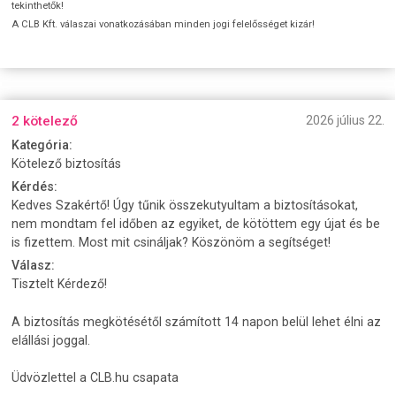
tekinthetők!
A CLB Kft. válaszai vonatkozásában minden jogi felelősséget kizár!
2 kötelező
2026 július 22.
Kategória:
Kötelező biztosítás
Kérdés:
Kedves Szakértő! Úgy tűnik összekutyultam a biztosításokat,
nem mondtam fel időben az egyiket, de kötöttem egy újat és be
is fizettem. Most mit csináljak? Köszönöm a segítséget!
Válasz:
Tisztelt Kérdező!
A biztosítás megkötésétől számított 14 napon belül lehet élni az
elállási joggal.
Üdvözlettel a CLB.hu csapata