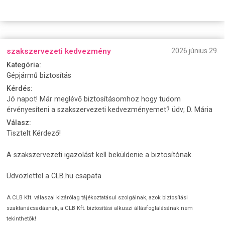
szakszervezeti kedvezmény
2026 június 29.
Kategória:
Gépjármű biztosítás
Kérdés:
Jó napot! Már meglévő biztosításomhoz hogy tudom
érvényesíteni a szakszervezeti kedvezményemet? üdv; D. Mária
Válasz:
Tisztelt Kérdező!
A szakszervezeti igazolást kell beküldenie a biztosítónak.
Üdvözlettel a CLB.hu csapata
A CLB Kft. válaszai kizárólag tájékoztatásul szolgálnak, azok biztosítási
szaktanácsadásnak, a CLB Kft. biztosítási alkuszi állásfoglalásának nem
tekinthetők!