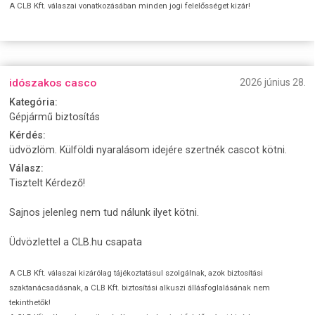
A CLB Kft. válaszai vonatkozásában minden jogi felelősséget kizár!
idószakos casco
2026 június 28.
Kategória:
Gépjármű biztosítás
Kérdés:
üdvözlöm. Külföldi nyaralásom idejére szertnék cascot kötni.
Válasz:
Tisztelt Kérdező!
Sajnos jelenleg nem tud nálunk ilyet kötni.
Üdvözlettel a CLB.hu csapata
A CLB Kft. válaszai kizárólag tájékoztatásul szolgálnak, azok biztosítási
szaktanácsadásnak, a CLB Kft. biztosítási alkuszi állásfoglalásának nem
tekinthetők!