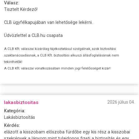
Válasz:
Tisztelt Kérdező!
CLB ügyfélkapujában van lehetősége lekérni.
Üdvözlettel a CLB.hu csapata
A CLB Kft. válaszai kizárólag tájékoztatásul szolgálnak, azok biztosítási
szaktanácsadásnak, a CLB Kft. biztosítási alkuszi állásfoglalásának nem
tekinthetők!
A CLB Kft. válaszai vonatkozásában minden jogi felelősséget kizár!
lakasbiztositas
2026 július 04.
Kategória:
Lakásbiztosítás
Kérdés:
elázott a kisszobam előszoba fürdőbe egy kis rész a kisszobai
szekrények a lányom mint tulajdonos fizeti a biztosítás és egy