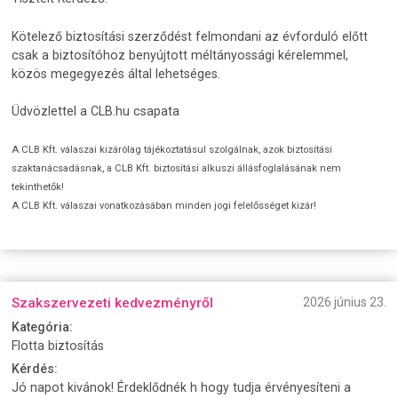
Kötelező biztosítási szerződést felmondani az évforduló előtt
csak a biztosítóhoz benyújtott méltányossági kérelemmel,
közös megegyezés által lehetséges.
Üdvözlettel a CLB.hu csapata
A CLB Kft. válaszai kizárólag tájékoztatásul szolgálnak, azok biztosítási
szaktanácsadásnak, a CLB Kft. biztosítási alkuszi állásfoglalásának nem
tekinthetők!
A CLB Kft. válaszai vonatkozásában minden jogi felelősséget kizár!
Szakszervezeti kedvezményről
2026 június 23.
Kategória:
Flotta biztosítás
Kérdés:
Jó napot kivánok! Érdeklődnék h hogy tudja érvényesíteni a