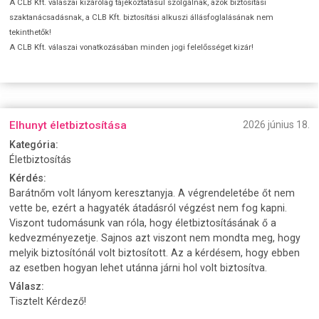
A CLB Kft. válaszai kizárólag tájékoztatásul szolgálnak, azok biztosítási
szaktanácsadásnak, a CLB Kft. biztosítási alkuszi állásfoglalásának nem
tekinthetők!
A CLB Kft. válaszai vonatkozásában minden jogi felelősséget kizár!
Elhunyt életbiztosítása
2026 június 18.
Kategória:
Életbiztosítás
Kérdés:
Barátnőm volt lányom keresztanyja. A végrendeletébe őt nem
vette be, ezért a hagyaték átadásról végzést nem fog kapni.
Viszont tudomásunk van róla, hogy életbiztosításának ő a
kedvezményezetje. Sajnos azt viszont nem mondta meg, hogy
melyik biztosítónál volt biztosított. Az a kérdésem, hogy ebben
az esetben hogyan lehet utánna járni hol volt biztosítva.
Válasz:
Tisztelt Kérdező!