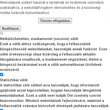
Weboldalunk sütiket használ a tartalmak és hirdetések személyre
szabásához, a weboldalforgalom elemzéséhez és a közösségi
média funkciók biztosításához.
Összes elfogadása
Beállítások
Nélkülözhetetlen, munkamenet (session) sütik
Ezek a sütik ahhoz szükségesek, hogy a felhasználók
böngészhessék weboldalunkat, használják annak funkciót. Ezen
sütik érvényességi ideje kizárólag a felhasználó aktuális
látogatására vonatkozik, a munkamenet végeztével, illetve a
böngésző bezárásával ezek a sütik automatikusan törlődnek
eszközéről.
Statisztikai sütik
A statisztikai célú sütiket arra használjuk, hogy információt
gyűjtsünk azzal kapcsolatban, hogyan használják látogatóink
weboldalunkat. Ezek a sütik nem tudják Önt személy szerint
beazonosítani. Mindezt weboldalunk fejlesztésére, valamint a
felhasználók számára biztosított élmények javítására használjuk.