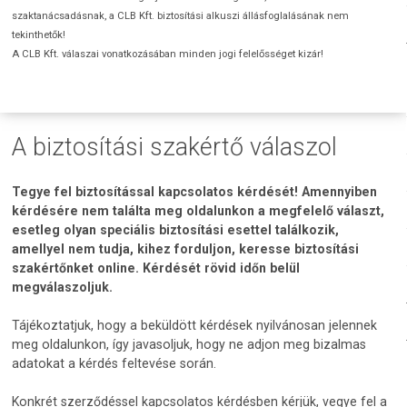
szaktanácsadásnak, a CLB Kft. biztosítási alkuszi állásfoglalásának nem
tekinthetők!
A CLB Kft. válaszai vonatkozásában minden jogi felelősséget kizár!
A biztosítási szakértő válaszol
Tegye fel biztosítással kapcsolatos kérdését! Amennyiben
kérdésére nem találta meg oldalunkon a megfelelő választ,
esetleg olyan speciális biztosítási esettel találkozik,
amellyel nem tudja, kihez forduljon, keresse biztosítási
szakértőnket online. Kérdését rövid időn belül
megválaszoljuk.
Tájékoztatjuk, hogy a beküldött kérdések nyilvánosan jelennek
meg oldalunkon, így javasoljuk, hogy ne adjon meg bizalmas
adatokat a kérdés feltevése során.
Konkrét szerződéssel kapcsolatos kérdésben kérjük, vegye fel a