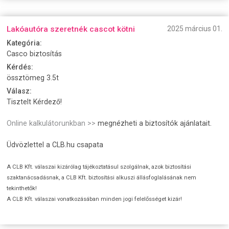
Lakóautóra szeretnék cascot kötni
2025 március 01.
Kategória:
Casco biztosítás
Kérdés:
össztömeg 3.5t
Válasz:
Tisztelt Kérdező!
Online kalkulátorunkban >>
megnézheti a biztosítók ajánlatait.
Üdvözlettel a CLB.hu csapata
A CLB Kft. válaszai kizárólag tájékoztatásul szolgálnak, azok biztosítási
szaktanácsadásnak, a CLB Kft. biztosítási alkuszi állásfoglalásának nem
tekinthetők!
A CLB Kft. válaszai vonatkozásában minden jogi felelősséget kizár!