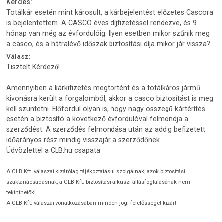
Kérdés:
Totálkár esetén mint károsult, a kárbejelentést előzetes Cascora
is bejelentettem. A CASCO éves díjfizetéssel rendezve, és 9
hónap van még az évfordulóig. Ilyen esetben mikor szűnik meg
a casco, és a hátralévő időszak biztosítási díja mikor jár vissza?
Válasz:
Tisztelt Kérdező!
Amennyiben a kárkifizetés megtörtént és a totálkáros jármű
kivonásra került a forgalomból, akkor a casco biztosítást is meg
kell szüntetni. Előfordul olyan is, hogy nagy összegű kártérítés
esetén a biztosító a következő évfordulóval felmondja a
szerződést. A szerződés felmondása után az addig befizetett
időarányos rész mindig visszajár a szerződőnek.
Üdvözlettel a CLB.hu csapata
A CLB Kft. válaszai kizárólag tájékoztatásul szolgálnak, azok biztosítási
szaktanácsadásnak, a CLB Kft. biztosítási alkuszi állásfoglalásának nem
tekinthetők!
A CLB Kft. válaszai vonatkozásában minden jogi felelősséget kizár!