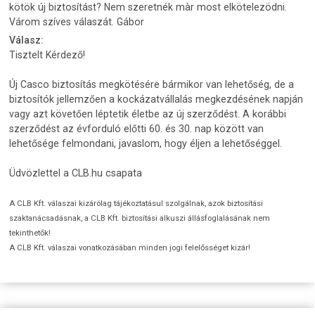
kötök új biztosítást? Nem szeretnék màr most elkötelezödni.
Várom szíves válaszát. Gábor
Válasz:
Tisztelt Kérdező!
Új Casco biztosítás megkötésére bármikor van lehetőség, de a
biztosítók jellemzően a kockázatvállalás megkezdésének napján
vagy azt követően léptetik életbe az új szerződést. A korábbi
szerződést az évforduló előtti 60. és 30. nap között van
lehetősége felmondani, javaslom, hogy éljen a lehetőséggel.
Üdvözlettel a CLB.hu csapata
A CLB Kft. válaszai kizárólag tájékoztatásul szolgálnak, azok biztosítási
szaktanácsadásnak, a CLB Kft. biztosítási alkuszi állásfoglalásának nem
tekinthetők!
A CLB Kft. válaszai vonatkozásában minden jogi felelősséget kizár!