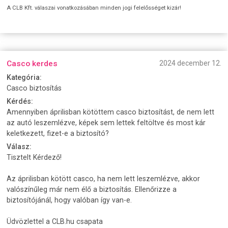
A CLB Kft. válaszai vonatkozásában minden jogi felelősséget kizár!
Casco kerdes
2024 december 12.
Kategória:
Casco biztosítás
Kérdés:
Amennyiben áprilisban kötöttem casco biztosítást, de nem lett
az autó leszemlézve, képek sem lettek feltöltve és most kár
keletkezett, fizet-e a biztosító?
Válasz:
Tisztelt Kérdező!
Az áprilisban kötött casco, ha nem lett leszemlézve, akkor
valószínűleg már nem élő a biztosítás. Ellenőrizze a
biztosítójánál, hogy valóban így van-e.
Üdvözlettel a CLB.hu csapata