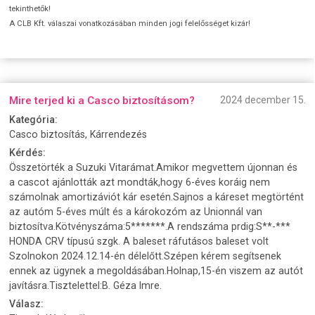
tekinthetők!
A CLB Kft. válaszai vonatkozásában minden jogi felelősséget kizár!
Mire terjed ki a Casco biztosításom?
2024 december 15.
Kategória:
Casco biztosítás, Kárrendezés
Kérdés:
Összetörték a Suzuki Vitarámat.Amikor megvettem újonnan és
a cascot ajánlották azt mondták,hogy 6-éves koráig nem
számolnak amortizáviót kár esetén.Sajnos a káreset megtörtént
az autóm 5-éves múlt és a károkozóm az Unionnál van
biztosítva.Kötvényszáma:5*******.A rendszáma prdig:S**-***
HONDA CRV típusú szgk. A baleset ráfutásos baleset volt
Szolnokon 2024.12.14-én délelőtt.Szépen kérem segítsenek
ennek az ügynek a megoldásában.Holnap,15-én viszem az autót
javításra.Tisztelettel:B. Géza Imre.
Válasz: