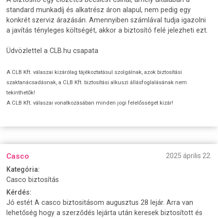
standard munkadíj és alkatrész áron alapul, nem pedig egy
konkrét szerviz árazásán. Amennyiben számlával tudja igazolni
a javítás tényleges költségét, akkor a biztosító felé jelezheti ezt.
Üdvözlettel a CLB.hu csapata
A CLB Kft. válaszai kizárólag tájékoztatásul szolgálnak, azok biztosítási
szaktanácsadásnak, a CLB Kft. biztosítási alkuszi állásfoglalásának nem
tekinthetők!
A CLB Kft. válaszai vonatkozásában minden jogi felelősséget kizár!
Casco
2025 április 22.
Kategória:
Casco biztosítás
Kérdés:
Jó estét A casco biztositásom augusztus 28 lejár. Arra van
lehetőség hogy a szerződés lejárta után keresek biztosított és