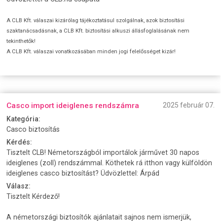
A CLB Kft. válaszai kizárólag tájékoztatásul szolgálnak, azok biztosítási
szaktanácsadásnak, a CLB Kft. biztosítási alkuszi állásfoglalásának nem
tekinthetők!
A CLB Kft. válaszai vonatkozásában minden jogi felelősséget kizár!
Casco import ideiglenes rendszámra
2025 február 07.
Kategória:
Casco biztosítás
Kérdés:
Tisztelt CLB! Németországból importálok járművet 30 napos
ideiglenes (zoll) rendszámmal. Köthetek rá itthon vagy külföldön
ideiglenes casco biztosítást? Üdvözlettel: Árpád
Válasz:
Tisztelt Kérdező!
A németországi biztosítók ajánlatait sajnos nem ismerjük,