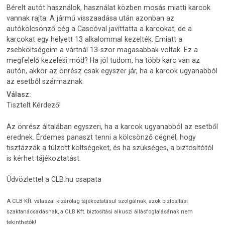
Bérelt autót használok, használat közben mosás miatti karcok
vannak rajta. A jármű visszaadása után azonban az
autókölcsönző cég a Cascóval javíttatta a karcokat, de a
karcokat egy helyett 13 alkalommal kezelték. Emiatt a
zsebköltségeim a vártnál 13-szor magasabbak voltak. Ez a
megfelelő kezelési mód? Ha jól tudom, ha több karc van az
autón, akkor az önrész csak egyszer jár, ha a karcok ugyanabból
az esetből származnak.
Válasz:
Tisztelt Kérdező!
Az önrész általában egyszeri, ha a karcok ugyanabból az esetből
erednek. Érdemes panaszt tenni a kölcsönző cégnél, hogy
tisztázzák a túlzott költségeket, és ha szükséges, a biztosítótól
is kérhet tájékoztatást.
Üdvözlettel a CLB.hu csapata
A CLB Kft. válaszai kizárólag tájékoztatásul szolgálnak, azok biztosítási
szaktanácsadásnak, a CLB Kft. biztosítási alkuszi állásfoglalásának nem
tekinthetők!