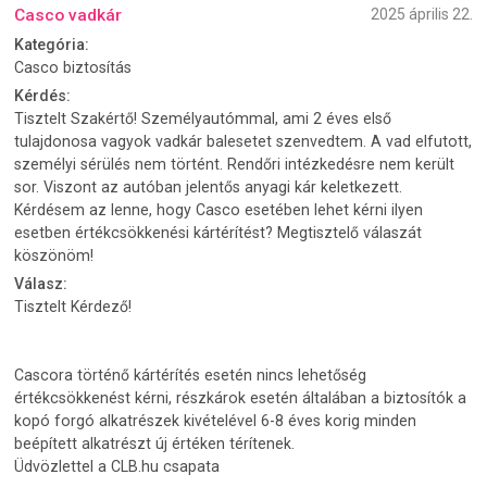
Casco vadkár
2025 április 22.
Kategória:
Casco biztosítás
Kérdés:
Tisztelt Szakértő! Személyautómmal, ami 2 éves első
tulajdonosa vagyok vadkár balesetet szenvedtem. A vad elfutott,
személyi sérülés nem történt. Rendőri intézkedésre nem került
sor. Viszont az autóban jelentős anyagi kár keletkezett.
Kérdésem az lenne, hogy Casco esetében lehet kérni ilyen
esetben értékcsökkenési kártérítést? Megtisztelő válaszát
köszönöm!
Válasz:
Tisztelt Kérdező!
Cascora történő kártérítés esetén nincs lehetőség
értékcsökkenést kérni, részkárok esetén általában a biztosítók a
kopó forgó alkatrészek kivételével 6-8 éves korig minden
beépített alkatrészt új értéken térítenek.
Üdvözlettel a CLB.hu csapata