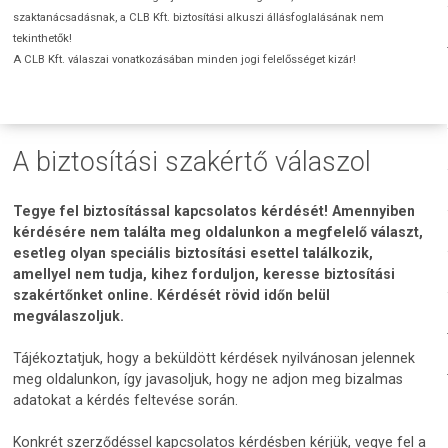
szaktanácsadásnak, a CLB Kft. biztosítási alkuszi állásfoglalásának nem
tekinthetők!
A CLB Kft. válaszai vonatkozásában minden jogi felelősséget kizár!
A biztosítási szakértő válaszol
Tegye fel biztosítással kapcsolatos kérdését! Amennyiben
kérdésére nem találta meg oldalunkon a megfelelő választ,
esetleg olyan speciális biztosítási esettel találkozik,
amellyel nem tudja, kihez forduljon, keresse biztosítási
szakértőnket online. Kérdését rövid időn belül
megválaszoljuk.
Tájékoztatjuk, hogy a beküldött kérdések nyilvánosan jelennek
meg oldalunkon, így javasoljuk, hogy ne adjon meg bizalmas
adatokat a kérdés feltevése során.
Konkrét szerződéssel kapcsolatos kérdésben kérjük, vegye fel a