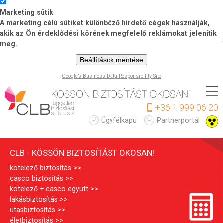
Marketing sütik
A marketing célú sütiket különböző hirdető cégek használják,
akik az Ön érdeklődési körének megfelelő reklámokat jelenítik
meg.
Beállítások mentése
Google’s Business Data Responsibility Site
Ugrás
a
+36 1 999 06 20
tartalomra
C
Ügyfélkapu
Partnerportál
L
CLB - KÖSSÖN BIZTOSÍTÁST OKOSAN!
B
kötelező biztosítás
casco biztosítás
kötelező + casco együtt
lakásbiztosítás
utasbiztosítás
életbiztosítás