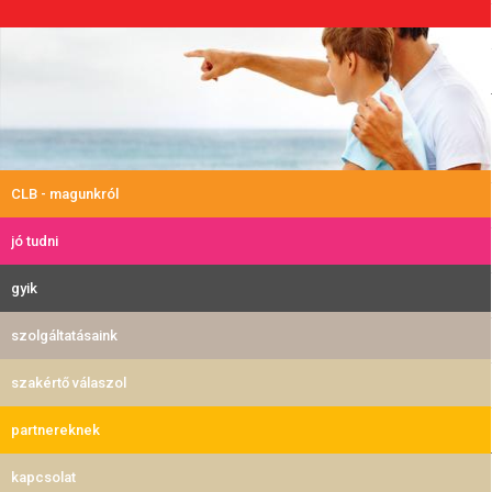
CLB - magunkról
jó tudni
gyik
szolgáltatásaink
szakértő válaszol
partnereknek
kapcsolat