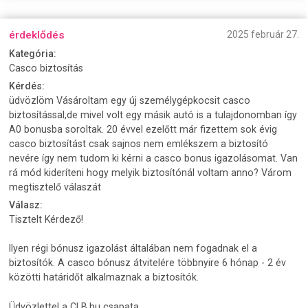
érdeklődés
2025 február 27.
Kategória:
Casco biztosítás
Kérdés:
üdvözlöm Vásároltam egy új személygépkocsit casco
biztosítással,de mivel volt egy másik autó is a tulajdonomban így
A0 bonusba soroltak. 20 évvel ezelőtt már fizettem sok évig
casco biztosítást csak sajnos nem emlékszem a biztosító
nevére így nem tudom ki kérni a casco bonus igazolásomat. Van
rá mód kideríteni hogy melyik biztosítónál voltam anno? Várom
megtisztelő válaszát
Válasz:
Tisztelt Kérdező!
Ilyen régi bónusz igazolást általában nem fogadnak el a
biztosítók. A casco bónusz átvitelére többnyire 6 hónap - 2 év
közötti határidőt alkalmaznak a biztosítók.
Üdvözlettel a CLB.hu csapata