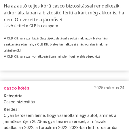
H
a az autó teljes körű casco biztosítással rendelkezik
,
akkor általában a biztosító téríti a kárt még akkor is
, ha
nem Ön vezette a járművet.
Üdvözlettel a CLB.hu csapata
A CLB Kft. válaszai kizárólag tájékoztatásul szolgálnak, azok biztosítási
szaktanácsadásnak, a CLB Kft. biztosítási alkuszi állásfoglalásának nem
tekinthetők!
A CLB Kft. válaszai vonatkozásában minden jogi felelősséget kizár!
casco kötés
2025 március 24.
Kategória:
Casco biztosítás
Kérdés:
Olyan kérdésem lenne, hogy vásároltam egy autót, aminek a
járműkísérőjén 2023-as gyártási év szerepel, a műszaki
adatlapján 2022, a forgalmin 2022. 2023-ban lett forgalomba