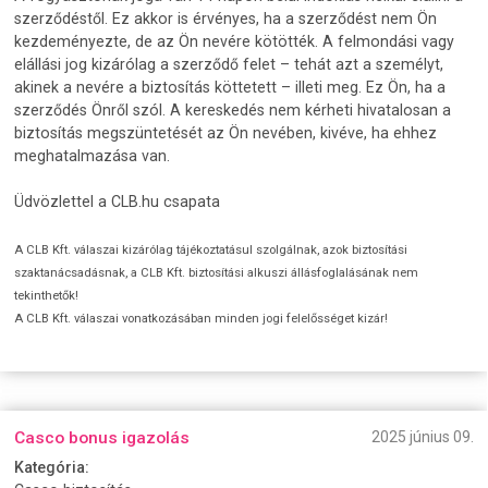
szerződéstől. Ez akkor is érvényes, ha a szerződést nem Ön
kezdeményezte, de az Ön nevére kötötték. A felmondási vagy
elállási jog kizárólag a szerződő felet – tehát azt a személyt,
akinek a nevére a biztosítás köttetett – illeti meg. Ez Ön, ha a
szerződés Önről szól. A kereskedés nem kérheti hivatalosan a
biztosítás megszüntetését az Ön nevében, kivéve, ha ehhez
meghatalmazása van.
Üdvözlettel a CLB.hu csapata
A CLB Kft. válaszai kizárólag tájékoztatásul szolgálnak, azok biztosítási
szaktanácsadásnak, a CLB Kft. biztosítási alkuszi állásfoglalásának nem
tekinthetők!
A CLB Kft. válaszai vonatkozásában minden jogi felelősséget kizár!
Casco bonus igazolás
2025 június 09.
Kategória: