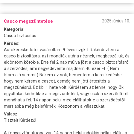
Casco megszüntetése
2025 június 10.
Kategória:
Casco biztosítás
Kérdés:
Autókereskedötöl vásároltam 9 éves szgk-t Rákérdeztem a
casco biztosításra, azt mondták utána néznek, megbeszéljük, és
eldöntöm kötök-e. Erre fel 2 nap múlva jött a casco biztosításról
a szerződés, ami negyedévente majdnem 40 ezer Ft. ( Nem
írtam alá semmit) Nekem ez sok, bementem a kereskedésbe,
hogy nem kérem a cascot, demég nem jött értesítés a
megszünésről. Ez kb. 1 hete volt. Kérdésem az lenne, hogy Ők
egyáltalán kérhetik-e a megszüntetést, vagy csak a szerződő fél
mondhatja fel. 14 napon belül még elállhatok-e a szerződéstől,
mert abba még beleférnék. Köszönöm a válaszukat.
Válasz:
Tisztelt Kérdező!
A fogyasztónak joga van 14 napon belül indoklás nélkül elállni a