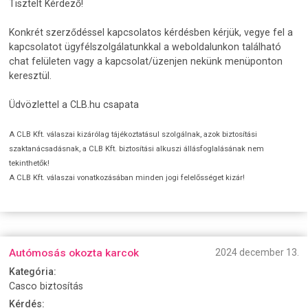
Tisztelt Kérdező!
Konkrét szerződéssel kapcsolatos kérdésben kérjük, vegye fel a
kapcsolatot ügyfélszolgálatunkkal a weboldalunkon található
chat felületen vagy a kapcsolat/üzenjen nekünk menüponton
keresztül.
Üdvözlettel a CLB.hu csapata
A CLB Kft. válaszai kizárólag tájékoztatásul szolgálnak, azok biztosítási
szaktanácsadásnak, a CLB Kft. biztosítási alkuszi állásfoglalásának nem
tekinthetők!
A CLB Kft. válaszai vonatkozásában minden jogi felelősséget kizár!
Autómosás okozta karcok
2024 december 13.
Kategória:
Casco biztosítás
Kérdés: