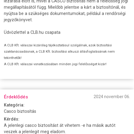
lezárása előtt is, mivel a CASCO biztosítás nem a felelősség jogi
megállapításától függ. Mielőbb jelentse a kárt a biztosítónál, és
nyújtsa be a szükséges dokumentumokat, például a rendőrségi
jegyzőkönyvet.
Üdvözlettel a CLB.hu csapata
A CLB Kft. válaszai kizárólag tájékoztatásul szolgálnak, azok biztosítási
szaktanácsadásnak, a CLB Kft. biztosítási alkuszi állásfoglalásának nem
tekinthetők!
A CLB Kft. válaszai vonatkozásában minden jogi felelősséget kizár!
Érdeklődés
2024 november 06.
Kategória:
Casco biztosítás
Kérdés:
A jelenlegi casco biztosítást át vihetem -e ha másik autót
veszek a jelenlegit meg eladom.