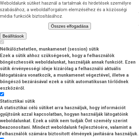
Weboldalunk sütiket használ a tartalmak és hirdetések személyre
szabásához, a weboldalforgalom elemzéséhez és a közösségi
média funkciók biztosításához.
Összes elfogadása
Beállítások
Nélkülözhetetlen, munkamenet (session) sütik
Ezek a sütik ahhoz szükségesek, hogy a felhasználók
böngészhessék weboldalunkat, használják annak funkciót. Ezen
sütik érvényességi ideje kizárólag a felhasználó aktuális
látogatására vonatkozik, a munkamenet végeztével, illetve a
böngésző bezárásával ezek a sütik automatikusan törlődnek
eszközéről.
Statisztikai sütik
A statisztikai célú sütiket arra használjuk, hogy információt
gyűjtsünk azzal kapcsolatban, hogyan használják látogatóink
weboldalunkat. Ezek a sütik nem tudják Önt személy szerint
beazonosítani. Mindezt weboldalunk fejlesztésére, valamint a
felhasználók számára biztosított élmények javítására használjuk.