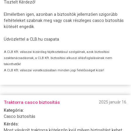
Tisztelt Kérdező!
Elméletben igen, azonban a biztosítók jellemzően szigorúbb
feltételeket szabnak meg vagy csak részleges casco biztosítás
kötését engedik.
Üdvözlettel a CLB.hu csapata
A CLB Kft. válaszai kizárólag tájékoztatásul szolgálnak, azok biztosítási
szaktanácsadásnak, a CLB Kft. biztosítási alkuszi állásfoglalásának nem
tekinthetők!
A CLB Kft. válaszai vonatkozásában minden jogi felelősséget kizár!
Traktorra casco biztosítás
2025 január 16.
Kategória:
Casco biztosítás
Kérdés:
Most vásárolt traktorra kötelezőn kvül milyen biztosítást kehet