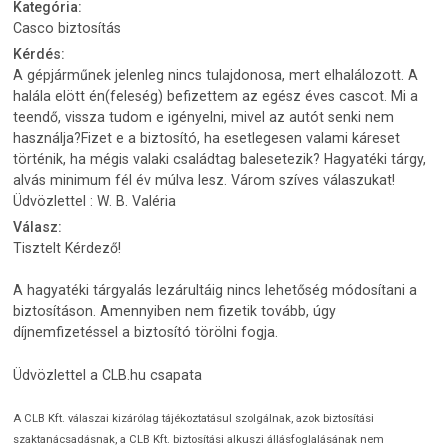
Kategória:
Casco biztosítás
Kérdés:
A gépjárműnek jelenleg nincs tulajdonosa, mert elhalálozott. A
halála elött én(feleség) befizettem az egész éves cascot. Mi a
teendő, vissza tudom e igényelni, mivel az autót senki nem
használja?Fizet e a biztosító, ha esetlegesen valami káreset
történik, ha mégis valaki családtag balesetezik? Hagyatéki tárgy,
alvás minimum fél év múlva lesz. Várom szíves válaszukat!
Üdvözlettel : W. B. Valéria
Válasz:
Tisztelt Kérdező!
A hagyatéki tárgyalás lezárultáig nincs lehetőség módosítani a
biztosításon. Amennyiben nem fizetik tovább, úgy
díjnemfizetéssel a biztosító törölni fogja.
Üdvözlettel a CLB.hu csapata
A CLB Kft. válaszai kizárólag tájékoztatásul szolgálnak, azok biztosítási
szaktanácsadásnak, a CLB Kft. biztosítási alkuszi állásfoglalásának nem