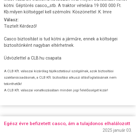
kötni. Géptörés casco,,,stb. A traktor vételára 19 000 000 Ft.
Kb.milyen költséggel kell szémolni. Köszönettel :K. Imre
Válasz:
Tisztelt Kérdező!
Casco biztosítást is tud kötni a járműre, ennek a költségei
biztosítónként nagyban eltérhetnek.
Üdvözlettel a CLB.hu csapata
A CLB Kft. válaszai kizárólag tájékoztatásul szolgálnak, azok biztosítási
szaktanácsadásnak, a CLB Kft. biztosítási alkuszi állásfoglalásának nem
tekinthetők!
A CLB Kft. válaszai vonatkozásában minden jogi felelősséget kizár!
Egész évre befizetett casco, ám a tulajdonos elhalálozott
2025 január 03.