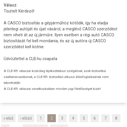
Válasz:
Tisztelt Kérdező!
A CASCO biztosítás a gépjárműhöz kötődik, így ha eladja
jelenlegi autóját és újat vásárol, a meglévő CASCO szerződést
nem viheti át az új járműre. Ilyen esetben a régi autó CASCO
biztosítását fel kell mondania, és az új autóra új CASCO
szerződést kell kötnie.
Üdvözlettel a CLB.hu csapata
A CLB Kft. válaszai kizárólag tájékoztatásul szolgálnak, azok biztosítási
szaktanácsadásnak, a CLB Kft. biztosítási alkuszi állásfoglalásának nem
tekinthetők!
A CLB Kft. válaszai vonatkozásában minden jogi felelősséget kizár!
« első
‹ előző
1
2
3
4
5
6
7
8
O