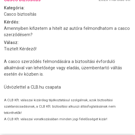
Kategória:
Casco biztosítás
Kérdés:
Amennyiben kifizetem a hitelt az autóra felmondhatom a casco
szerződésem?
Válasz:
Tisztelt Kérdező!
A casco szerződés felmondására a biztosítási évforduló
alkalmával van lehetősége vagy eladás, üzembentartó váltás
esetén év közben is.
Üdvözlettel a CLB.hu csapata
A CLB Kft. válaszai kizárólag tájékoztatásul szolgálnak, azok biztosítási
szaktanácsadásnak, a CLB Kft. biztosítási alkuszi állásfoglalásának nem
tekinthetők!
A CLB Kft. válaszai vonatkozásában minden jogi felelősséget kizár!