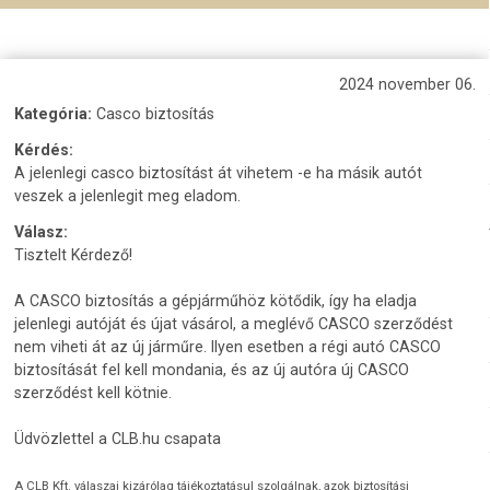
2024 november 06.
Kategória:
Casco biztosítás
Kérdés:
A jelenlegi casco biztosítást át vihetem -e ha másik autót
veszek a jelenlegit meg eladom.
Válasz:
Tisztelt Kérdező!
A CASCO biztosítás a gépjárműhöz kötődik, így ha eladja
jelenlegi autóját és újat vásárol, a meglévő CASCO szerződést
nem viheti át az új járműre. Ilyen esetben a régi autó CASCO
biztosítását fel kell mondania, és az új autóra új CASCO
szerződést kell kötnie.
Üdvözlettel a CLB.hu csapata
A CLB Kft. válaszai kizárólag tájékoztatásul szolgálnak, azok biztosítási