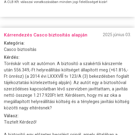
A CLB Kft. válaszai vonatkozásában minden jogi felelősséget kizár!
Kárrendezés Casco biztosítás alapján
2025 június 03.
Kategória:
Casco biztosítás
Kérdés:
Töréskár volt az autómon. A biztosító a szakértői kárszemle
után 556.349,-Ft helyreállítási költséget állapított meg (+61.816,-
Ft önrész) (a 2014 évi LXXXVÍÍÍ tv 123/A (3) bekezdésben foglalt
tájékoztatási kötelezettség alpján). Az autót egy a biztosítóval
szerződéses kapcsolatban lévő szervízben javíttattam, a javítás
nettó összege 1.217.920Ft lett. Kérdésem, hogy mi az oka a
megállapított helyreállítási költség és a tényleges javítási költség
közötti nagy eltérésnek?
Válasz:
Tisztelt Kérdező!
A biztosító egy előzetes becslést csinál, amely általában a