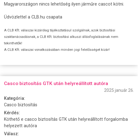
Magyarországon nincs lehetőség ilyen járműre cascot kötni.
Üdvözlettel a CLB.hu csapata
A CLB Kft. válaszai kizárólag tájékoztatásul szolgálnak, azok biztosítási
szaktanácsadásnak, a CLB Kft. biztosítási alkuszi állásfoglalásának nem
tekinthetők!
A CLB Kft. válaszai vonatkozásában minden jogi felelősséget kizár!
Casco biztosítás GTK után helyreállított autóra
2025 január 26.
Kategória:
Casco biztosítás
Kérdés:
Köthető e casco biztosítás GTK után helyreállított forgalomba
helyezett autóra
Válasz: