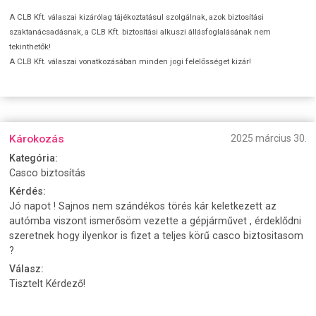
A CLB Kft. válaszai kizárólag tájékoztatásul szolgálnak, azok biztosítási
szaktanácsadásnak, a CLB Kft. biztosítási alkuszi állásfoglalásának nem
tekinthetők!
A CLB Kft. válaszai vonatkozásában minden jogi felelősséget kizár!
Károkozás
2025 március 30.
Kategória:
Casco biztosítás
Kérdés:
Jó napot ! Sajnos nem szándékos törés kár keletkezett az
autómba viszont ismerősöm vezette a gépjárművet , érdeklődni
szeretnek hogy ilyenkor is fizet a teljes körű casco biztositasom
?
Válasz:
Tisztelt Kérdező!