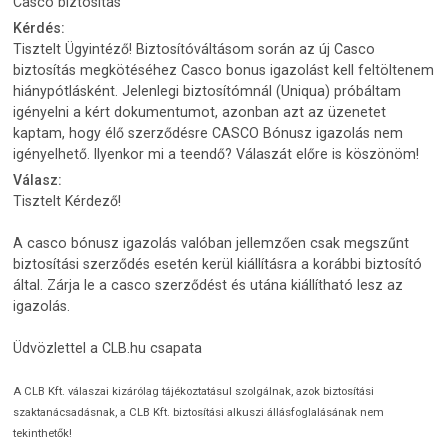
Casco biztosítás
Kérdés:
Tisztelt Ügyintéző! Biztosítóváltásom során az új Casco
biztosítás megkötéséhez Casco bonus igazolást kell feltöltenem
hiánypótlásként. Jelenlegi biztosítómnál (Uniqua) próbáltam
igényelni a kért dokumentumot, azonban azt az üzenetet
kaptam, hogy élő szerződésre CASCO Bónusz igazolás nem
igényelhető. Ilyenkor mi a teendő? Válaszát előre is köszönöm!
Válasz:
Tisztelt Kérdező!
A casco bónusz igazolás valóban jellemzően csak megszűnt
biztosítási szerződés esetén kerül kiállításra a korábbi biztosító
által. Zárja le a casco szerződést és utána kiállítható lesz az
igazolás.
Üdvözlettel a CLB.hu csapata
A CLB Kft. válaszai kizárólag tájékoztatásul szolgálnak, azok biztosítási
szaktanácsadásnak, a CLB Kft. biztosítási alkuszi állásfoglalásának nem
tekinthetők!