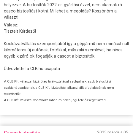
helyezve. A biztosítók 2022-es gyártási évvel, nem akarnak rá
casco biztosítást kötni. Mi lehet a megoldás? Köszönöm a
választ!
Válasz:
Tisztelt Kérdező!
Kockázatvállalás szempontjából így a gépjármű nem minősül null
kilométeres új autónak, fotókkal, műszaki szemlével, ha nincs
egyéb kizáró ok fogadják a cascot a biztosítók.
Üdvözlettel a CLB.hu csapata
A CLB Kft. válaszai kizárólag tájékoztatásul szolgálnak, azok biztosítási
szaktanácsadásnak, a CLB Kft. biztosítási alkuszi állásfoglalásának nem
tekinthetők!
A CLB Kft. válaszai vonatkozásában minden jogi felelősséget kizár!
Casco biztosítás
2025 március 05.