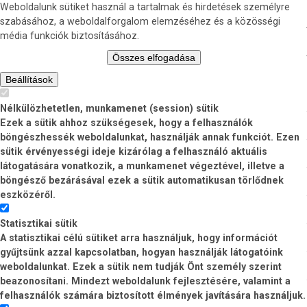
Weboldalunk sütiket használ a tartalmak és hirdetések személyre
szabásához, a weboldalforgalom elemzéséhez és a közösségi
média funkciók biztosításához.
Összes elfogadása
Beállítások
Nélkülözhetetlen, munkamenet (session) sütik
Ezek a sütik ahhoz szükségesek, hogy a felhasználók
böngészhessék weboldalunkat, használják annak funkciót. Ezen
sütik érvényességi ideje kizárólag a felhasználó aktuális
látogatására vonatkozik, a munkamenet végeztével, illetve a
böngésző bezárásával ezek a sütik automatikusan törlődnek
eszközéről.
Statisztikai sütik
A statisztikai célú sütiket arra használjuk, hogy információt
gyűjtsünk azzal kapcsolatban, hogyan használják látogatóink
weboldalunkat. Ezek a sütik nem tudják Önt személy szerint
beazonosítani. Mindezt weboldalunk fejlesztésére, valamint a
felhasználók számára biztosított élmények javítására használjuk.