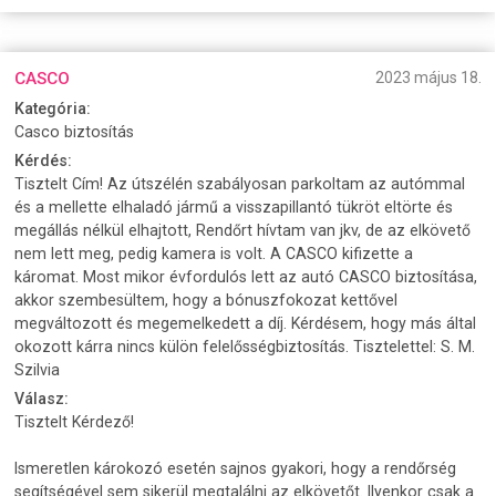
CASCO
2023 május 18.
Kategória:
Casco biztosítás
Kérdés:
Tisztelt Cím! Az útszélén szabályosan parkoltam az autómmal
és a mellette elhaladó jármű a visszapillantó tükröt eltörte és
megállás nélkül elhajtott, Rendőrt hívtam van jkv, de az elkövető
nem lett meg, pedig kamera is volt. A CASCO kifizette a
káromat. Most mikor évfordulós lett az autó CASCO biztosítása,
akkor szembesültem, hogy a bónuszfokozat kettővel
megváltozott és megemelkedett a díj. Kérdésem, hogy más által
okozott kárra nincs külön felelősségbiztosítás. Tisztelettel: S. M.
Szilvia
Válasz:
Tisztelt Kérdező!
Ismeretlen károkozó esetén sajnos gyakori, hogy a rendőrség
segítségével sem sikerül megtalálni az elkövetőt. Ilyenkor csak a