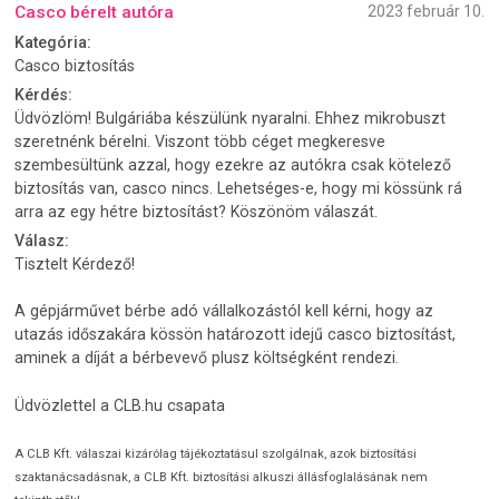
Casco bérelt autóra
2023 február 10.
Kategória:
Casco biztosítás
Kérdés:
Üdvözlöm! Bulgáriába készülünk nyaralni. Ehhez mikrobuszt
szeretnénk bérelni. Viszont több céget megkeresve
szembesültünk azzal, hogy ezekre az autókra csak kötelező
biztosítás van, casco nincs. Lehetséges-e, hogy mi kössünk rá
arra az egy hétre biztosítást? Köszönöm válaszát.
Válasz:
Tisztelt Kérdező!
A gépjárművet bérbe adó vállalkozástól kell kérni, hogy az
utazás időszakára kössön határozott idejű casco biztosítást,
aminek a díját a bérbevevő plusz költségként rendezi.
Üdvözlettel a CLB.hu csapata
A CLB Kft. válaszai kizárólag tájékoztatásul szolgálnak, azok biztosítási
szaktanácsadásnak, a CLB Kft. biztosítási alkuszi állásfoglalásának nem