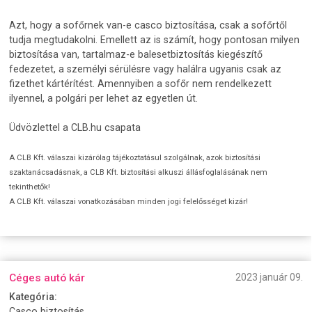
Azt, hogy a sofőrnek van-e casco biztosítása, csak a sofőrtől
tudja megtudakolni. Emellett az is számít, hogy pontosan milyen
biztosítása van, tartalmaz-e balesetbiztosítás kiegészítő
fedezetet, a személyi sérülésre vagy halálra ugyanis csak az
fizethet kártérítést. Amennyiben a sofőr nem rendelkezett
ilyennel, a polgári per lehet az egyetlen út.
Üdvözlettel a CLB.hu csapata
A CLB Kft. válaszai kizárólag tájékoztatásul szolgálnak, azok biztosítási
szaktanácsadásnak, a CLB Kft. biztosítási alkuszi állásfoglalásának nem
tekinthetők!
A CLB Kft. válaszai vonatkozásában minden jogi felelősséget kizár!
Céges autó kár
2023 január 09.
Kategória:
Casco biztosítás