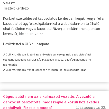
Válasz:
Tisztelt Kérdező!
Konkrét szerződéssel kapcsolatos kérdésben kérjük, vegye fel a
kapcsolatot ügyfélszolgálatunkkal a weboldalunkon található
chat felületen vagy a kapcsolat/üzenjen nekünk menüponton
keresztül,
ide kattintva >>
.
Üdvözlettel a CLB.hu csapata
A CLB Kft. válaszai kizárólag tájékoztatásul szolgálnak, azok biztosítási
szaktanácsadásnak, a CLB Kft. biztosítási alkuszi állásfoglalásának nem
tekinthetők!
A CLB Kft. válaszai vonatkozásában minden jogi felelősséget kizár!
Céges autót nem az alkalmazott vezette. A vezető a
gépkocsit összetörte, megszegve a közúti közlekedés
szabályait. Fizet-e a casco?
2022 augusztus 22.