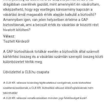
drágábban cserélnek gazdát, mint amennyiért én vásároltam,
elképzelhető, hogy egy esetleges káresemény kapcsán a
vásárlási árnál magasabb érték alapján kalkulál a biztosító?
Amennyiben igen, van jelen helyzetben értelme a GAP
biztosításnak, ami a becsült érték és vásárlási ár közötti rést
hivatott kitölteni?
Válasz:
Tisztelt Kérdező!
A GAP biztosítások totálkár esetén a biztosítók által számolt
kártérítési összeg és a vásárlási számlán szereplő összeg közti
különbözetet térítik meg.
Üdvözlettel a CLB.hu csapata
A CLB Kft. válaszai kizárólag tájékoztatásul szolgálnak, azok biztosítási
szaktanácsadásnak, a CLB Kft. biztosítási alkuszi állásfoglalásának nem
tekinthetők!
A CLB Kft. válaszai vonatkozásában minden jogi felelősséget kizár!