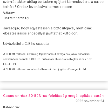
számlát, akkor utólag be tudom nyújtani kárrendezésre, a casco
terhére? Önrész levonásával természetesen
Válasz:
Tisztelt Kérdező!
Javasoljuk, hogy egyeztessen a biztosítójával, mert csak
előzetes írásos engedéllyel javíttathat külföldön.
Üdvözlettel a CLB.hu csapata
A CLB Kft. válaszai kizárólag tájékoztatásul szolgálnak, azok biztosítási
szaktanácsadásnak, a CLB Kft. biztosítási alkuszi állásfoglalásának nem
tekinthetők!
A CLB Kft. válaszai vonatkozásában minden jogi felelősséget kizár!
Casco önrész 50-50%-os felelősség megállapítása során
2022 november 24.
Kategória: