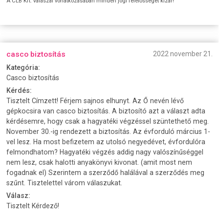
A CLB Kft. válaszai vonatkozásában minden jogi felelősséget kizár!
casco biztosítás
2022 november 21.
Kategória:
Casco biztosítás
Kérdés:
Tisztelt Címzett! Férjem sajnos elhunyt. Az Ő nevén lévő
gépkocsira van casco biztosítás. A biztosító azt a választ adta
kérdésemre, hogy csak a hagyatéki végzéssel szüntethető meg.
November 30.-ig rendezett a biztosítás. Az évforduló március 1-
vel lesz. Ha most befizetem az utolsó negyedévet, évfordulóra
felmondhatom? Hagyatéki végzés addig nagy valószínűséggel
nem lesz, csak halotti anyakönyvi kivonat. (amit most nem
fogadnak el) Szerintem a szerződő halálával a szerződés meg
szűnt. Tisztelettel várom válaszukat.
Válasz:
Tisztelt Kérdező!