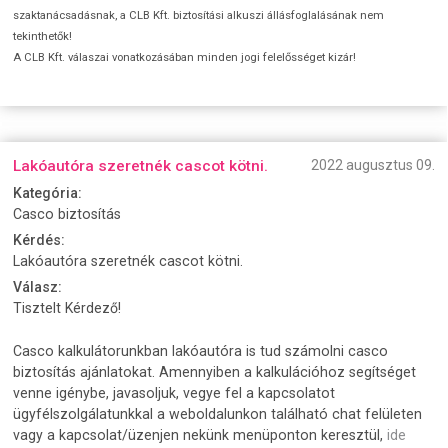
szaktanácsadásnak, a CLB Kft. biztosítási alkuszi állásfoglalásának nem
tekinthetők!
A CLB Kft. válaszai vonatkozásában minden jogi felelősséget kizár!
Lakóautóra szeretnék cascot kötni.
2022 augusztus 09.
Kategória:
Casco biztosítás
Kérdés:
Lakóautóra szeretnék cascot kötni.
Válasz:
Tisztelt Kérdező!
Casco kalkulátorunkban lakóautóra is tud számolni casco
biztosítás ajánlatokat. Amennyiben a kalkulációhoz segítséget
venne igénybe, javasoljuk, vegye fel a kapcsolatot
ügyfélszolgálatunkkal a weboldalunkon található chat felületen
vagy a kapcsolat/üzenjen nekünk menüponton keresztül,
ide