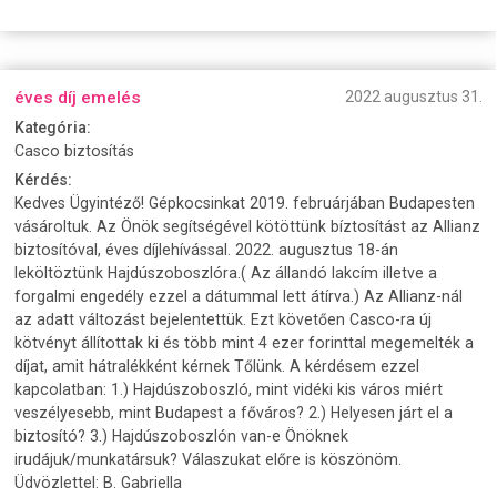
éves díj emelés
2022 augusztus 31.
Kategória:
Casco biztosítás
Kérdés:
Kedves Ügyintéző! Gépkocsinkat 2019. februárjában Budapesten
vásároltuk. Az Önök segítségével kötöttünk bíztosítást az Allianz
biztosítóval, éves díjlehívással. 2022. augusztus 18-án
leköltöztünk Hajdúszoboszlóra.( Az állandó lakcím illetve a
forgalmi engedély ezzel a dátummal lett átírva.) Az Allianz-nál
az adatt változást bejelentettük. Ezt követően Casco-ra új
kötvényt állítottak ki és több mint 4 ezer forinttal megemelték a
díjat, amit hátralékként kérnek Tőlünk. A kérdésem ezzel
kapcolatban: 1.) Hajdúszoboszló, mint vidéki kis város miért
veszélyesebb, mint Budapest a főváros? 2.) Helyesen járt el a
biztosító? 3.) Hajdúszoboszlón van-e Önöknek
irudájuk/munkatársuk? Válaszukat előre is köszönöm.
Üdvözlettel: B. Gabriella