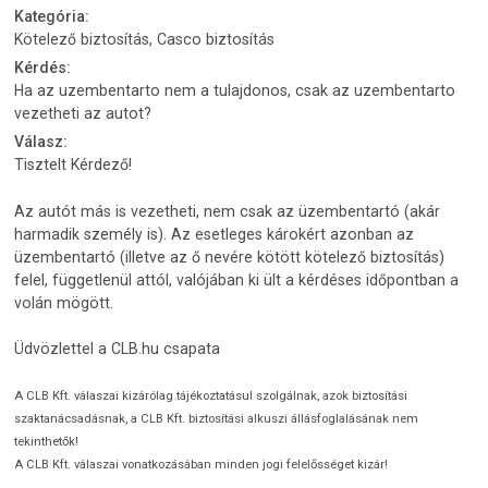
Kategória:
Kötelező biztosítás, Casco biztosítás
Kérdés:
Ha az uzembentarto nem a tulajdonos, csak az uzembentarto
vezetheti az autot?
Válasz:
Tisztelt Kérdező!
Az autót más is vezetheti, nem csak az üzembentartó (akár
harmadik személy is). Az esetleges károkért azonban az
üzembentartó (illetve az ő nevére kötött kötelező biztosítás)
felel, függetlenül attól, valójában ki ült a kérdéses időpontban a
volán mögött.
Üdvözlettel a CLB.hu csapata
A CLB Kft. válaszai kizárólag tájékoztatásul szolgálnak, azok biztosítási
szaktanácsadásnak, a CLB Kft. biztosítási alkuszi állásfoglalásának nem
tekinthetők!
A CLB Kft. válaszai vonatkozásában minden jogi felelősséget kizár!