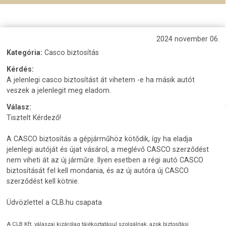
2024 november 06.
Kategória:
Casco biztosítás
Kérdés:
A jelenlegi casco biztosítást át vihetem -e ha másik autót
veszek a jelenlegit meg eladom.
Válasz:
Tisztelt Kérdező!
A CASCO biztosítás a gépjárműhöz kötődik, így ha eladja
jelenlegi autóját és újat vásárol, a meglévő CASCO szerződést
nem viheti át az új járműre. Ilyen esetben a régi autó CASCO
biztosítását fel kell mondania, és az új autóra új CASCO
szerződést kell kötnie.
Üdvözlettel a CLB.hu csapata
A CLB Kft. válaszai kizárólag tájékoztatásul szolgálnak, azok biztosítási