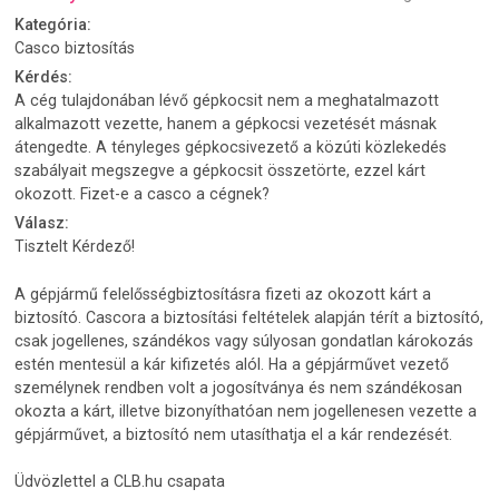
Kategória:
Casco biztosítás
Kérdés:
A cég tulajdonában lévő gépkocsit nem a meghatalmazott
alkalmazott vezette, hanem a gépkocsi vezetését másnak
átengedte. A tényleges gépkocsivezető a közúti közlekedés
szabályait megszegve a gépkocsit összetörte, ezzel kárt
okozott. Fizet-e a casco a cégnek?
Válasz:
Tisztelt Kérdező!
A gépjármű felelősségbiztosításra fizeti az okozott kárt a
biztosító. Cascora a biztosítási feltételek alapján térít a biztosító,
csak jogellenes, szándékos vagy súlyosan gondatlan károkozás
estén mentesül a kár kifizetés alól. Ha a gépjárművet vezető
személynek rendben volt a jogosítványa és nem szándékosan
okozta a kárt, illetve bizonyíthatóan nem jogellenesen vezette a
gépjárművet, a biztosító nem utasíthatja el a kár rendezését.
Üdvözlettel a CLB.hu csapata