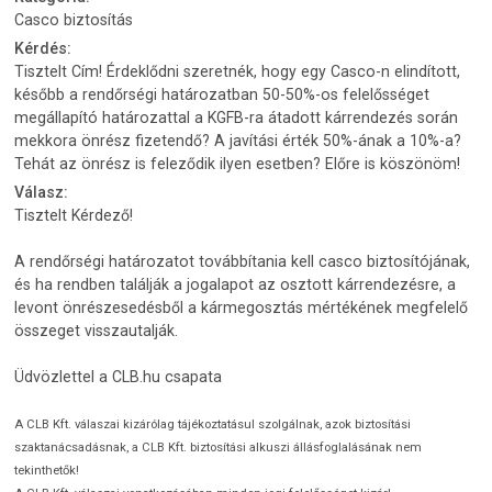
Casco biztosítás
Kérdés:
Tisztelt Cím! Érdeklődni szeretnék, hogy egy Casco-n elindított,
később a rendőrségi határozatban 50-50%-os felelősséget
megállapító határozattal a KGFB-ra átadott kárrendezés során
mekkora önrész fizetendő? A javítási érték 50%-ának a 10%-a?
Tehát az önrész is feleződik ilyen esetben? Előre is köszönöm!
Válasz:
Tisztelt Kérdező!
A rendőrségi határozatot továbbítania kell casco biztosítójának,
és ha rendben találják a jogalapot az osztott kárrendezésre, a
levont önrészesedésből a kármegosztás mértékének megfelelő
összeget visszautalják.
Üdvözlettel a CLB.hu csapata
A CLB Kft. válaszai kizárólag tájékoztatásul szolgálnak, azok biztosítási
szaktanácsadásnak, a CLB Kft. biztosítási alkuszi állásfoglalásának nem
tekinthetők!