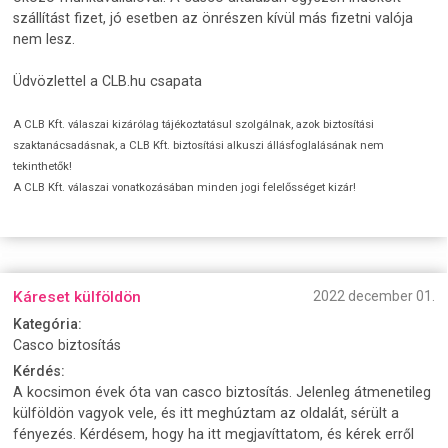
szállítást fizet, jó esetben az önrészen kívül más fizetni valója
nem lesz.
Üdvözlettel a CLB.hu csapata
A CLB Kft. válaszai kizárólag tájékoztatásul szolgálnak, azok biztosítási
szaktanácsadásnak, a CLB Kft. biztosítási alkuszi állásfoglalásának nem
tekinthetők!
A CLB Kft. válaszai vonatkozásában minden jogi felelősséget kizár!
Káreset külföldön
2022 december 01.
Kategória:
Casco biztosítás
Kérdés:
A kocsimon évek óta van casco biztosítás. Jelenleg átmenetileg
külföldön vagyok vele, és itt meghúztam az oldalát, sérült a
fényezés. Kérdésem, hogy ha itt megjavíttatom, és kérek erről