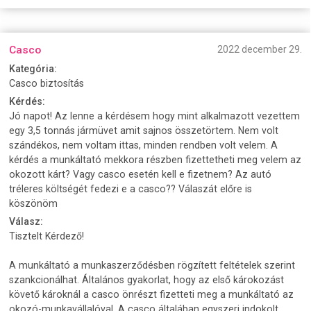
Casco
2022 december 29.
Kategória:
Casco biztosítás
Kérdés:
Jó napot! Az lenne a kérdésem hogy mint alkalmazott vezettem
egy 3,5 tonnás jármüvet amit sajnos összetörtem. Nem volt
szándékos, nem voltam ittas, minden rendben volt velem. A
kérdés a munkáltató mekkora részben fizettetheti meg velem az
okozott kárt? Vagy casco esetén kell e fizetnem? Az autó
tréleres költségét fedezi e a casco?? Válaszát előre is
köszönöm
Válasz:
Tisztelt Kérdező!
A munkáltató a munkaszerződésben rögzített feltételek szerint
szankcionálhat. Általános gyakorlat, hogy az első károkozást
követő károknál a casco önrészt fizetteti meg a munkáltató az
okozó-munkavállalóval. A casco általában egyszeri indokolt