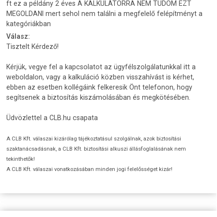
ft ez a példány 2 éves A KALKULÁTORRA NEM TUDOM EZT
MEGOLDANI mert sehol nem találni a megfelelő felépítményt a
kategóriákban
Válasz:
Tisztelt Kérdező!
Kérjük, vegye fel a kapcsolatot az ügyfélszolgálatunkkal itt a
weboldalon, vagy a kalkuláció közben visszahívást is kérhet,
ebben az esetben kollégáink felkeresik Önt telefonon, hogy
segítsenek a biztosítás kiszámolásában és megkötésében.
Üdvözlettel a CLB.hu csapata
A CLB Kft. válaszai kizárólag tájékoztatásul szolgálnak, azok biztosítási
szaktanácsadásnak, a CLB Kft. biztosítási alkuszi állásfoglalásának nem
tekinthetők!
A CLB Kft. válaszai vonatkozásában minden jogi felelősséget kizár!