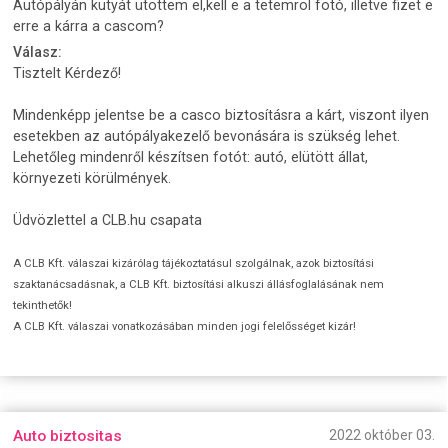
Autópályán kutyát ütöttem el,kell e a tetemrol fotó, illetve fizet e
erre a kárra a cascom?
Válasz:
Tisztelt Kérdező!
Mindenképp jelentse be a casco biztosításra a kárt, viszont ilyen
esetekben az autópályakezelő bevonására is szükség lehet.
Lehetőleg mindenről készítsen fotót: autó, elütött állat,
környezeti körülmények.
Üdvözlettel a CLB.hu csapata
A CLB Kft. válaszai kizárólag tájékoztatásul szolgálnak, azok biztosítási
szaktanácsadásnak, a CLB Kft. biztosítási alkuszi állásfoglalásának nem
tekinthetők!
A CLB Kft. válaszai vonatkozásában minden jogi felelősséget kizár!
Auto biztositas
2022 október 03.