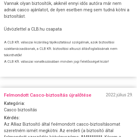
Vannak olyan biztosítók, akiknél ennyi idős autóra már nem
adnak casco ajánlatot, de ilyen esetben meg sem tudná kötni a
biztosítást.
Üdvözlettel a CLB.hu csapata
A CLB Kft. válaszai kizárólag tájékoztatásul szolgálnak, azok biztosítási
szaktanácsadásnak, a CLB Kft. biztosítási alkuszi állásfoglalásának nem
tekinthetők!
A CLB Kft. válaszai vonatkozásában minden jogi felelősséget kizár!
Felmondott Casco-biztosítás újralőtése
2022 július 29.
Kategória:
Casco biztosítás
Kérdés:
Az Alliaz Biztosító által feémondott casco-biztosításomat
szeretném ismét megkötni. Az eredeti (a biztosító által
felmondott szerződés kötvényszáma: AM*******. Kérem a