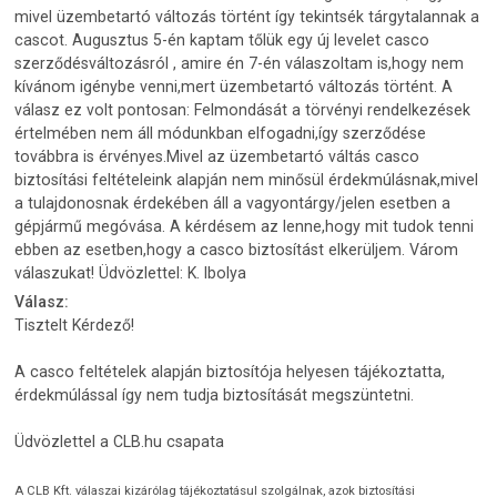
mivel üzembetartó változás történt így tekintsék tárgytalannak a
cascot. Augusztus 5-én kaptam tőlük egy új levelet casco
szerződésváltozásról , amire én 7-én válaszoltam is,hogy nem
kívánom igénybe venni,mert üzembetartó változás történt. A
válasz ez volt pontosan: Felmondását a törvényi rendelkezések
értelmében nem áll módunkban elfogadni,így szerződése
továbbra is érvényes.Mivel az üzembetartó váltás casco
biztosítási feltételeink alapján nem minősül érdekmúlásnak,mivel
a tulajdonosnak érdekében áll a vagyontárgy/jelen esetben a
gépjármű megóvása. A kérdésem az lenne,hogy mit tudok tenni
ebben az esetben,hogy a casco biztosítást elkerüljem. Várom
válaszukat! Üdvözlettel: K. Ibolya
Válasz:
Tisztelt Kérdező!
A casco feltételek alapján biztosítója helyesen tájékoztatta,
érdekmúlással így nem tudja biztosítását megszüntetni.
Üdvözlettel a CLB.hu csapata
A CLB Kft. válaszai kizárólag tájékoztatásul szolgálnak, azok biztosítási