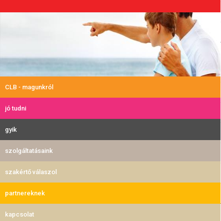
CLB - magunkról
jó tudni
gyik
szolgáltatásaink
szakértő válaszol
partnereknek
kapcsolat