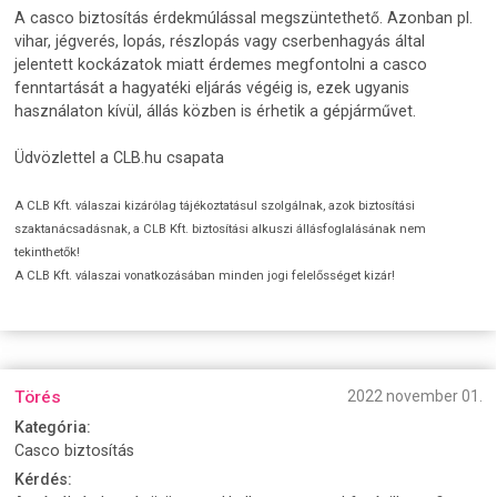
A casco biztosítás érdekmúlással megszüntethető. Azonban pl.
vihar, jégverés, lopás, részlopás vagy cserbenhagyás által
jelentett kockázatok miatt érdemes megfontolni a casco
fenntartását a hagyatéki eljárás végéig is, ezek ugyanis
használaton kívül, állás közben is érhetik a gépjárművet.
Üdvözlettel a CLB.hu csapata
A CLB Kft. válaszai kizárólag tájékoztatásul szolgálnak, azok biztosítási
szaktanácsadásnak, a CLB Kft. biztosítási alkuszi állásfoglalásának nem
tekinthetők!
A CLB Kft. válaszai vonatkozásában minden jogi felelősséget kizár!
Törés
2022 november 01.
Kategória:
Casco biztosítás
Kérdés: