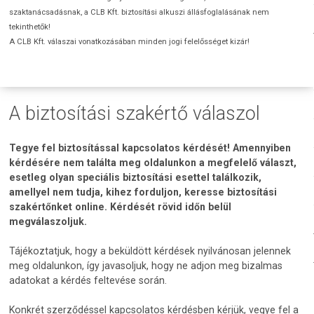
szaktanácsadásnak, a CLB Kft. biztosítási alkuszi állásfoglalásának nem
tekinthetők!
A CLB Kft. válaszai vonatkozásában minden jogi felelősséget kizár!
A biztosítási szakértő válaszol
Tegye fel biztosítással kapcsolatos kérdését! Amennyiben
kérdésére nem találta meg oldalunkon a megfelelő választ,
esetleg olyan speciális biztosítási esettel találkozik,
amellyel nem tudja, kihez forduljon, keresse biztosítási
szakértőnket online. Kérdését rövid időn belül
megválaszoljuk.
Tájékoztatjuk, hogy a beküldött kérdések nyilvánosan jelennek
meg oldalunkon, így javasoljuk, hogy ne adjon meg bizalmas
adatokat a kérdés feltevése során.
Konkrét szerződéssel kapcsolatos kérdésben kérjük, vegye fel a