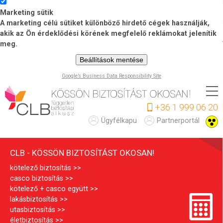
Marketing sütik
A marketing célú sütiket különböző hirdető cégek használják,
akik az Ön érdeklődési körének megfelelő reklámokat jelenítik
meg.
Beállítások mentése
Google’s Business Data Responsibility Site
Ugrás
a
+36 1 999 06 20
tartalomra
C
Ügyfélkapu
Partnerportál
L
CLB - KÖSSÖN BIZTOSÍTÁST OKOSAN!
B
kötelező biztosítás
casco biztosítás
kötelező + casco együtt
lakásbiztosítás
utasbiztosítás
életbiztosítás