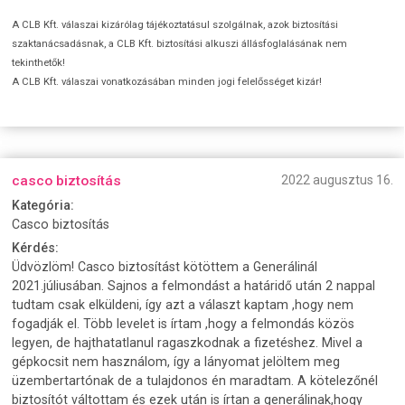
A CLB Kft. válaszai kizárólag tájékoztatásul szolgálnak, azok biztosítási
szaktanácsadásnak, a CLB Kft. biztosítási alkuszi állásfoglalásának nem
tekinthetők!
A CLB Kft. válaszai vonatkozásában minden jogi felelősséget kizár!
casco biztosítás
2022 augusztus 16.
Kategória:
Casco biztosítás
Kérdés:
Üdvözlöm! Casco biztosítást kötöttem a Generálinál
2021.júliusában. Sajnos a felmondást a határidő után 2 nappal
tudtam csak elküldeni, így azt a választ kaptam ,hogy nem
fogadják el. Több levelet is írtam ,hogy a felmondás közös
legyen, de hajthatatlanul ragaszkodnak a fizetéshez. Mivel a
gépkocsit nem használom, így a lányomat jelöltem meg
üzembertartónak de a tulajdonos én maradtam. A kötelezőnél
biztosítót váltottam és ezek után is írtan a generálinak,hogy