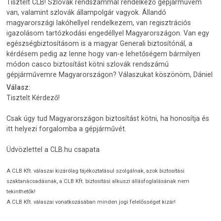
Tisztelt CLB! Szlovák rendszámmal rendelkező gépjárművem
van, valamint szlovák állampolgár vagyok. Állandó
magyarországi lakóhellyel rendelkezem, van regisztrációs
igazolásom tartózkodási engedéllyel Magyarországon. Van egy
egészségbiztosításom is a magyar Generali biztosítónál, a
kérdésem pedig az lenne hogy van-e lehetőségem bármilyen
módon casco biztosítást kötni szlovák rendszámú
gépjárművemre Magyarországon? Válaszukat köszönöm, Dániel
Válasz:
Tisztelt Kérdező!
Csak úgy tud Magyarországon biztosítást kötni, ha honosítja és
itt helyezi forgalomba a gépjárművét.
Üdvözlettel a CLB.hu csapata
A CLB Kft. válaszai kizárólag tájékoztatásul szolgálnak, azok biztosítási
szaktanácsadásnak, a CLB Kft. biztosítási alkuszi állásfoglalásának nem
tekinthetők!
A CLB Kft. válaszai vonatkozásában minden jogi felelősséget kizár!