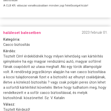
tekinthetők!
A CLB Kft. válaszai vonatkozásában minden jogi felelősséget kizár!
haláleset balesetben
2023 február 01.
Kategória:
Casco biztosítás
Kérdés:
Tisztelt Cím! érdeklődnék hogy milyen lehetőség van kártérítés
igénylésére ha egy magyar rendszámú autó, magyar sofőrrel
fának csapódott az utasa meghalt. Aki egy török állampolgár
volt. A rendőrségi jegyzőkönyv alapján ha van casco biztosítása
a kocsi tulajdonosnak fizet e a biztosító az elhunyt családjának,
illetve a kötelező biztosítás ? vagy csak polgári peres úton lehet
a sofortől kártérítést követelni. Illetve hogy tudhatom meg, hogy
rendelkezett e a sofőr casco biztosítással, és melyik
biztosítónál. köszönettel. Sz. V. Katalin
Válasz:
Tisztelt Kérdező!