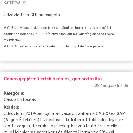
kattintva >>
.
Üdvözlettel a CLB.hu csapata
A CLB Kft. válaszai kizárólag tájékoztatásul szolgálnak, azok biztosítási
szaktanácsadásnak, a CLB Kft. biztosítási alkuszi állásfoglalásának nem
tekinthetők!
A CLB Kft. válaszai vonatkozásában minden jogi felelősséget kizár!
Casco gépjármű érték becslés, gap biztosítás
2022 augusztus 08.
Kategória:
Casco biztosítás
Kérdés:
Üdvözlöm, 2019-ben újonnan vásárolt autómra CASCO és GAP
(Aegon Értékőrző) biztosítást is kötöttem. Utóbbi idén lejár, ez
ütött szöget a fejembe, a jelenlegi használtautó árak mellet:
mivel jelenleg az adott korú és állapotú járművek 20%-kal