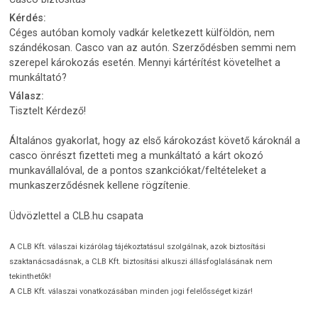
Kérdés:
Céges autóban komoly vadkár keletkezett külföldön, nem
szándékosan. Casco van az autón. Szerződésben semmi nem
szerepel károkozás esetén. Mennyi kártérítést követelhet a
munkáltató?
Válasz:
Tisztelt Kérdező!
Általános gyakorlat, hogy az első károkozást követő károknál a
casco önrészt fizetteti meg a munkáltató a kárt okozó
munkavállalóval, de a pontos szankciókat/feltételeket a
munkaszerződésnek kellene rögzítenie.
Üdvözlettel a CLB.hu csapata
A CLB Kft. válaszai kizárólag tájékoztatásul szolgálnak, azok biztosítási
szaktanácsadásnak, a CLB Kft. biztosítási alkuszi állásfoglalásának nem
tekinthetők!
A CLB Kft. válaszai vonatkozásában minden jogi felelősséget kizár!