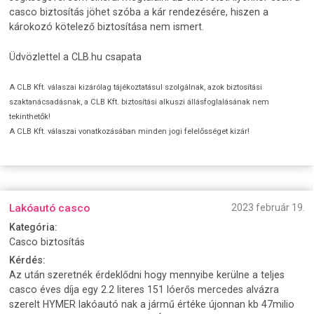
casco biztosítás jöhet szóba a kár rendezésére, hiszen a
károkozó kötelező biztosítása nem ismert.
Üdvözlettel a CLB.hu csapata
A CLB Kft. válaszai kizárólag tájékoztatásul szolgálnak, azok biztosítási
szaktanácsadásnak, a CLB Kft. biztosítási alkuszi állásfoglalásának nem
tekinthetők!
A CLB Kft. válaszai vonatkozásában minden jogi felelősséget kizár!
Lakóautó casco
2023 február 19.
Kategória:
Casco biztosítás
Kérdés:
Az után szeretnék érdeklődni hogy mennyibe kerülne a teljes
casco éves díja egy 2.2 literes 151 lóerős mercedes alvázra
szerelt HYMER lakóautó nak a jármű értéke újonnan kb 47milio