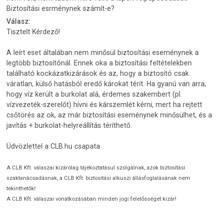
Biztosítási esrménynek számít-e?
Válasz:
Tisztelt Kérdező!
A leírt eset általában nem minősül biztosítási eseménynek a
legtöbb biztosítónál. Ennek oka a biztosítási feltételekben
található kockázatkizárások és az, hogy a biztosító csak
váratlan, külső hatásból eredő károkat térít. Ha gyanú van arra,
hogy víz került a burkolat alá, érdemes szakembert (pl.
vízvezeték-szerelőt) hívni és kárszemlét kérni, mert ha rejtett
csőtörés az ok, az már biztosítási eseménynek minősülhet, és a
javítás + burkolat-helyreállítás téríthető.
Üdvözlettel a CLB.hu csapata
A CLB Kft. válaszai kizárólag tájékoztatásul szolgálnak, azok biztosítási
szaktanácsadásnak, a CLB Kft. biztosítási alkuszi állásfoglalásának nem
tekinthetők!
A CLB Kft. válaszai vonatkozásában minden jogi felelősséget kizár!