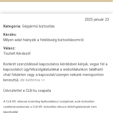
2025 január 23.
Kategória:
Gépjármű biztosítás
Kérdés:
Milyen adat hiányzik a felelősség biztosításomról.
Válasz:
Tisztelt Kérdező!
Konkrét szerződéssel kapcsolatos kérdésben kérjük, vegye fel a
kapcsolatot ügyfélszolgálatunkkal a weboldalunkon található
chat felületen vagy a kapcsolat/üzenjen nekünk menüponton
keresztül,
ide kattintva >>
.
Üdvözlettel a CLB.hu csapata
A CLB Kft. válaszai kizárólag tájékoztatásul szolgálnak, azok biztosítási
szaktanácsadásnak, a CLB Kft. biztosítási alkuszi állásfoglalásának nem
tekinthetők!