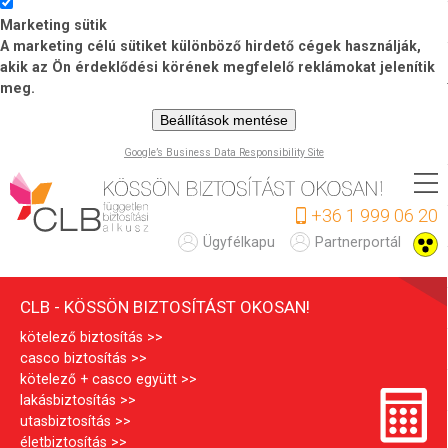
Marketing sütik
A marketing célú sütiket különböző hirdető cégek használják,
akik az Ön érdeklődési körének megfelelő reklámokat jelenítik
meg.
Beállítások mentése
Google’s Business Data Responsibility Site
Ugrás
a
+36 1 999 06 20
tartalomra
C
Ügyfélkapu
Partnerportál
L
CLB - KÖSSÖN BIZTOSÍTÁST OKOSAN!
B
kötelező biztosítás
casco biztosítás
kötelező + casco együtt
lakásbiztosítás
utasbiztosítás
életbiztosítás