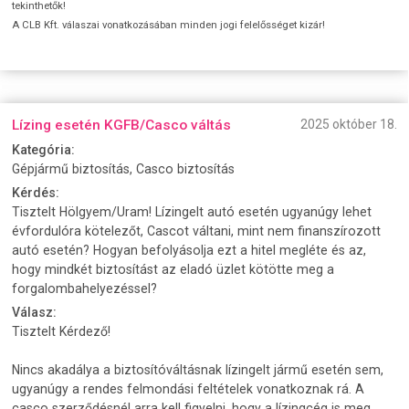
tekinthetők!
A CLB Kft. válaszai vonatkozásában minden jogi felelősséget kizár!
Lízing esetén KGFB/Casco váltás
2025 október 18.
Kategória:
Gépjármű biztosítás, Casco biztosítás
Kérdés:
Tisztelt Hölgyem/Uram! Lízingelt autó esetén ugyanúgy lehet
évfordulóra kötelezőt, Cascot váltani, mint nem finanszírozott
autó esetén? Hogyan befolyásolja ezt a hitel megléte és az,
hogy mindkét biztosítást az eladó üzlet kötötte meg a
forgalombahelyezéssel?
Válasz:
Tisztelt Kérdező!
Nincs akadálya a biztosítóváltásnak lízingelt jármű esetén sem,
ugyanúgy a rendes felmondási feltételek vonatkoznak rá. A
casco szerződésnél arra kell figyelni, hogy a lízingcég is meg