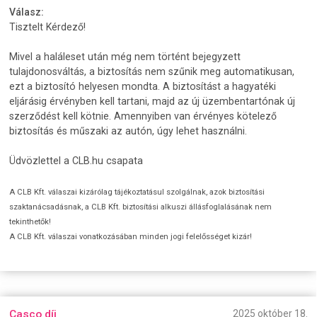
Válasz:
Tisztelt Kérdező!
Mivel a haláleset után még nem történt bejegyzett
tulajdonosváltás, a biztosítás nem szűnik meg automatikusan,
ezt a biztosító helyesen mondta. A biztosítást a hagyatéki
eljárásig érvényben kell tartani, majd az új üzembentartónak új
szerződést kell kötnie. Amennyiben van érvényes kötelező
biztosítás és műszaki az autón, úgy lehet használni.
Üdvözlettel a CLB.hu csapata
A CLB Kft. válaszai kizárólag tájékoztatásul szolgálnak, azok biztosítási
szaktanácsadásnak, a CLB Kft. biztosítási alkuszi állásfoglalásának nem
tekinthetők!
A CLB Kft. válaszai vonatkozásában minden jogi felelősséget kizár!
Casco díj
2025 október 18.