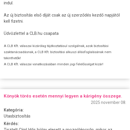
indul.
Az új biztosítás első díját csak az új szerződés kezdő napjától
kell fizetni.
Üdvözlettel a CLB.hu csapata
A CLB Kft. válaszai kizárólag tájékoztatásul szolgálnak, azok biztosítási
szaktanácsadásnak, a CLB Kft. biztosítási alkuszi állásfoglalásának nem
tekinthetők!
A CLB Kft. válaszai vonatkozásában minden jogi felelősséget kizár!
Könyök törés esetén mennyi legyen a kárigény összege.
2025 november 08.
Kategória:
Utasbiztosítás
Kérdés:
Tisztelt Cím! Idős hölgy elesett a mozgólépcsőn, mikor az