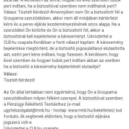
pert indítani, ha a biztosítóval szemben nem indíthatok pert?
Válasz: Tisztelt Kérdező! Amennyiben nem Ön a biztosított fél a
Groupama szerződésben, akkor nem áll módjában kártérítést
kérni és a peres eljárás kezdeményezésének sincs alapja. Ha a
szerződést Ön kötötte és Ön is biztosított fél, akkor a
biztosítónál kell bejelentenie a káreseményt. Üdvözlettel a
CLB.hu csapata Korábban a fenti választ kaptam. A káresemény
bejelentése megtörtént, de a biztosító jogosulatlanul elutasította
azt, ezért pert kéne indítani, hogy fizessen. A kérdésem, hogy
kivel szemben és hogyan tudok pert indítani abban az esetben
ha a biztosító a káresemény bejelentését elutasítja?
Válasz:
Tisztelt Kérdező!
Az Ön által leírtakban nem egyértelmű, hogy Ön a Groupama
szerződésében milyen félként szerepel. A biztosítóval szemben
a Pénzügyi Békéltető Testülethez (e-mail:
ugyfelszolgalat@mnb.hu - honlap: www.mnb.hu/bekeltetes) tud
fordulni, ők segítenek eldönteni, hogy a biztosító eljárása
jogszerű volt-e.
Üdvözlettel a CLB.hu csapata