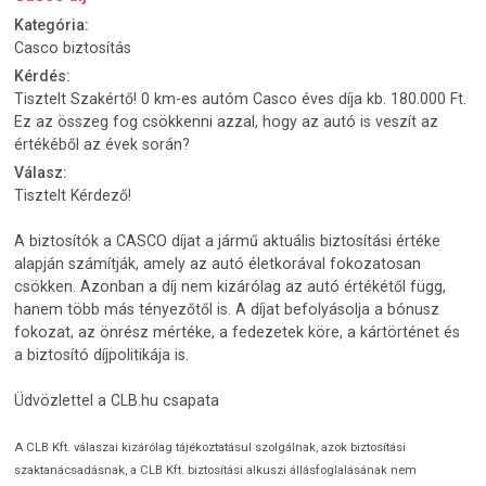
Kategória:
Casco biztosítás
Kérdés:
Tisztelt Szakértő! 0 km-es autóm Casco éves díja kb. 180.000 Ft.
Ez az összeg fog csökkenni azzal, hogy az autó is veszít az
értékéből az évek során?
Válasz:
Tisztelt Kérdező!
A biztosítók a CASCO díjat a jármű aktuális biztosítási értéke
alapján számítják, amely az autó életkorával fokozatosan
csökken. Azonban a díj nem kizárólag az autó értékétől függ,
hanem több más tényezőtől is. A díjat befolyásolja a bónusz
fokozat, az önrész mértéke, a fedezetek köre, a kártörténet és
a biztosító díjpolitikája is.
Üdvözlettel a CLB.hu csapata
A CLB Kft. válaszai kizárólag tájékoztatásul szolgálnak, azok biztosítási
szaktanácsadásnak, a CLB Kft. biztosítási alkuszi állásfoglalásának nem