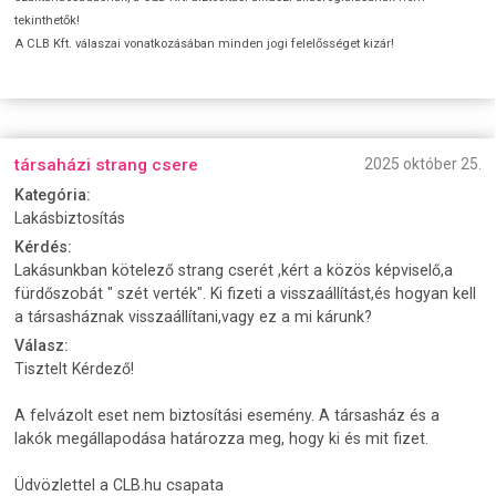
tekinthetők!
A CLB Kft. válaszai vonatkozásában minden jogi felelősséget kizár!
társaházi strang csere
2025 október 25.
Kategória:
Lakásbiztosítás
Kérdés:
Lakásunkban kötelező strang cserét ,kért a közös képviselő,a
fürdőszobát " szét verték". Ki fizeti a visszaállítást,és hogyan kell
a társasháznak visszaállítani,vagy ez a mi kárunk?
Válasz:
Tisztelt Kérdező!
A felvázolt eset nem biztosítási esemény. A társasház és a
lakók megállapodása határozza meg, hogy ki és mit fizet.
Üdvözlettel a CLB.hu csapata