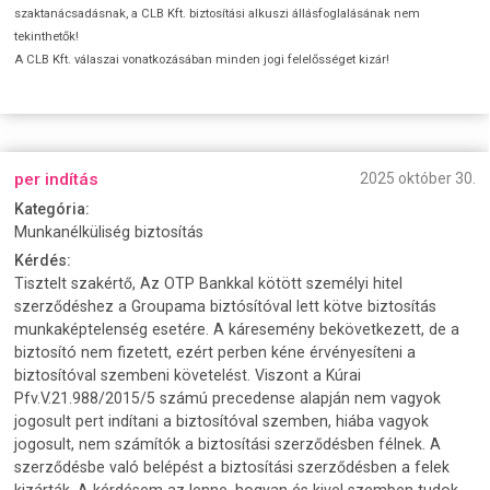
szaktanácsadásnak, a CLB Kft. biztosítási alkuszi állásfoglalásának nem
tekinthetők!
A CLB Kft. válaszai vonatkozásában minden jogi felelősséget kizár!
per indítás
2025 október 30.
Kategória:
Munkanélküliség biztosítás
Kérdés:
Tisztelt szakértő, Az OTP Bankkal kötött személyi hitel
szerződéshez a Groupama biztósítóval lett kötve biztosítás
munkaképtelenség esetére. A káresemény bekövetkezett, de a
biztosító nem fizetett, ezért perben kéne érvényesíteni a
biztosítóval szembeni követelést. Viszont a Kúrai
Pfv.V.21.988/2015/5 számú precedense alapján nem vagyok
jogosult pert indítani a biztosítóval szemben, hiába vagyok
jogosult, nem számítók a biztosítási szerződésben félnek. A
szerződésbe való belépést a biztosítási szerződésben a felek
kizárták. A kérdésem az lenne, hogyan és kivel szemben tudok