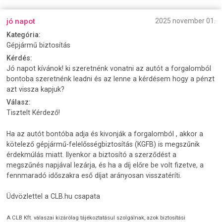
jó napot
2025 november 01.
Kategória:
Gépjármű biztosítás
Kérdés:
Jó napot kívánok! ki szeretnénk vonatni az autót a forgalomból
bontoba szeretnénk leadni és az lenne a kérdésem hogy a pénzt
azt vissza kapjuk?
Válasz:
Tisztelt Kérdező!
Ha az autót bontóba adja és kivonják a forgalomból , akkor a
kötelező gépjármű-felelősségbiztosítás (KGFB) is megszűnik
érdekmúlás miatt. Ilyenkor a biztosító a szerződést a
megszűnés napjával lezárja, és ha a díj előre be volt fizetve, a
fennmaradó időszakra eső díjat arányosan visszatéríti.
Üdvözlettel a CLB.hu csapata
A CLB Kft. válaszai kizárólag tájékoztatásul szolgálnak, azok biztosítási