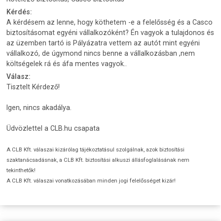
Kérdés:
A kérdésem az lenne, hogy köthetem -e a felelősség és a Casco
biztosításomat egyéni vállalkozóként? Én vagyok a tulajdonos és
az üzemben tartó is Pályázatra vettem az autót mint egyéni
vállalkozó, de úgymond nincs benne a vállalkozásban ,nem
költségelek rá és áfa mentes vagyok..
Válasz:
Tisztelt Kérdező!
Igen, nincs akadálya.
Üdvözlettel a CLB.hu csapata
A CLB Kft. válaszai kizárólag tájékoztatásul szolgálnak, azok biztosítási
szaktanácsadásnak, a CLB Kft. biztosítási alkuszi állásfoglalásának nem
tekinthetők!
A CLB Kft. válaszai vonatkozásában minden jogi felelősséget kizár!