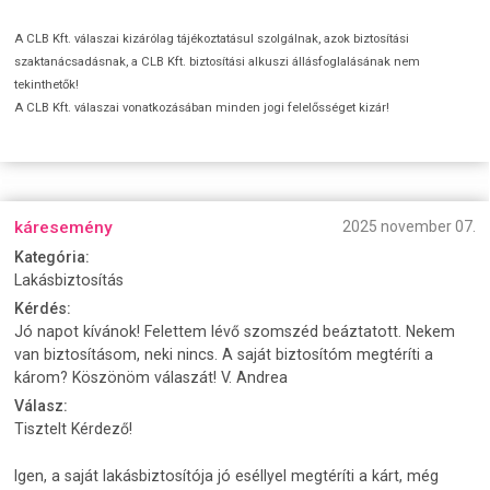
A CLB Kft. válaszai kizárólag tájékoztatásul szolgálnak, azok biztosítási
szaktanácsadásnak, a CLB Kft. biztosítási alkuszi állásfoglalásának nem
tekinthetők!
A CLB Kft. válaszai vonatkozásában minden jogi felelősséget kizár!
káresemény
2025 november 07.
Kategória:
Lakásbiztosítás
Kérdés:
Jó napot kívánok! Felettem lévő szomszéd beáztatott. Nekem
van biztosításom, neki nincs. A saját biztosítóm megtéríti a
károm? Köszönöm válaszát! V. Andrea
Válasz:
Tisztelt Kérdező!
Igen, a saját lakásbiztosítója jó eséllyel megtéríti a kárt, még