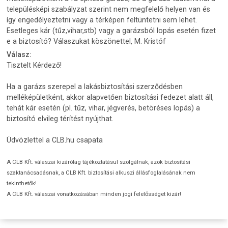
településképi szabályzat szerint nem megfelelő helyen van és
így engedélyeztetni vagy a térképen feltüntetni sem lehet.
Esetleges kár (tűz,vihar,stb) vagy a garázsból lopás esetén fizet
e a biztosító? Válaszukat köszönettel, M. Kristóf
Válasz:
Tisztelt Kérdező!
Ha a garázs szerepel a lakásbiztosítási szerződésben
melléképületként, akkor alapvetően biztosítási fedezet alatt áll,
tehát kár esetén (pl. tűz, vihar, jégverés, betöréses lopás) a
biztosító elvileg térítést nyújthat.
Üdvözlettel a CLB.hu csapata
A CLB Kft. válaszai kizárólag tájékoztatásul szolgálnak, azok biztosítási
szaktanácsadásnak, a CLB Kft. biztosítási alkuszi állásfoglalásának nem
tekinthetők!
A CLB Kft. válaszai vonatkozásában minden jogi felelősséget kizár!