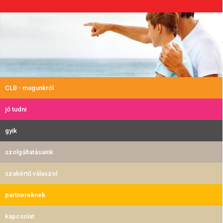
CLB - magunkról
jó tudni
gyik
szolgáltatásaink
szakértő válaszol
partnereknek
kapcsolat