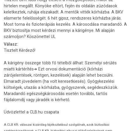
hirtelen megállt. Könyöke eltört, fején és oldalán zúzódasok
keletkeztek, ruhája elszakadt. A mentők vitték kórházba. A BKV
elismerte felelősségét. 6 hét gipsz, rendszeres kórházba járás.
Most torna és fizioterápiás kezelés. A károsodása maradandó. A
BKV biztosítja most kérdezi mennyi a kárigénye. Mi alapján
számoljon? Köszönettel UL
Válasz:
Tisztelt Kérdező!
A kárigény összege több fő tételből állhat: Személyi sérülés
miatti kártérítés➜ Ezt orvosi dokumentáció (kórházi
zárójelentések, röntgen, kezelések) alapján lehet becsülni.
Elmaradt jövedelem (ha volt keresetkiesés). Gyógykezelési
költségek, utazás a kórházba, gyógyszerek, segédeszközök.
Maradandó egészségkárosodás esetén további, tartós
fájdalomdíj vagy járadék is kérhető.
Üdvözlettel a CLB.hu csapata
A CLB Kft. válaszai kizárólag tájékoztatásul szolgálnak, azok biztosítási
szaktanácsadásnak, a CLB Kft. biztosítási alkuszi állásfoglalásának nem