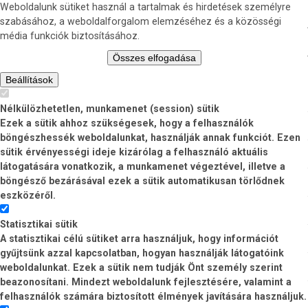
Weboldalunk sütiket használ a tartalmak és hirdetések személyre
szabásához, a weboldalforgalom elemzéséhez és a közösségi
média funkciók biztosításához.
Összes elfogadása
Beállítások
Nélkülözhetetlen, munkamenet (session) sütik
Ezek a sütik ahhoz szükségesek, hogy a felhasználók
böngészhessék weboldalunkat, használják annak funkciót. Ezen
sütik érvényességi ideje kizárólag a felhasználó aktuális
látogatására vonatkozik, a munkamenet végeztével, illetve a
böngésző bezárásával ezek a sütik automatikusan törlődnek
eszközéről.
Statisztikai sütik
A statisztikai célú sütiket arra használjuk, hogy információt
gyűjtsünk azzal kapcsolatban, hogyan használják látogatóink
weboldalunkat. Ezek a sütik nem tudják Önt személy szerint
beazonosítani. Mindezt weboldalunk fejlesztésére, valamint a
felhasználók számára biztosított élmények javítására használjuk.