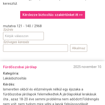
keresztül.
Kérdezze biztosítás szakértőnket itt >>
mutatva 121 - 140 / 2968
Szűrés
Szöveges keresés
Fürdőszobai járólap
2025 november 10.
Kategória:
Lakásbiztosítás
Kérdés:
Ismeretlen okból és előzmények nélkül egy éjszaka a
fürdőszobai járólapok felemelkedtek.A járólapokkal lerakásuk
óta , azaz 18-20 éve semmi probléma nem adódott.Földrengés
nem volt, nem tudom mire vélni a lapok felpúposodását.