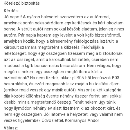
Kötelező biztosítás
Kérdés:
Jó napot! A nyáron balesetet szenvedtem az autómmal,
amelynek során nekisodródtam egy kerítésnek és kárt okoztam
benne. A sérült autót nem sokkal később eladtam, jelenleg nincs
autóm. Pár napja kaptam egy levelet a volt kgfb biztosítómtól,
amelyben közlik, hogy a káresemény feldolgozása lezárult, a
károsult számára megtörtént a kifizetés. Felkínálják a
lehetőséget, hogy egy összegben fizessem meg a biztosítónak
azt az összeget, amit a károsultnak kifizettek, cserében nem
mödosul a kgfb bonus-malus besorolásom. Nem világos, hogy
megéri-e nekem egy összegben megtéríteni a kárt a
biztosítónak? Ha nem fizetek, akkor pl B05-ből lecsúszok B03
besorolásba, és ezért magasabb lesz majd a biztosítási díjam
(amikor majd veszek egy másik autót). Viszont a két kategória
díja közötti különbség évente néhány tizezer forint, ami sokkal
kisebb, mint a megtérítendő összeg. Tehát nekem úgy tűnik,
hogy ilymódon néhány év alatt fizetném ki az okozott kárt, és
nem egy összegben. Jól látom-e a helyzetet, vagy valamit nem
veszek figyelembe? Üdvözlettel, Kormányos Andor
Válasz: