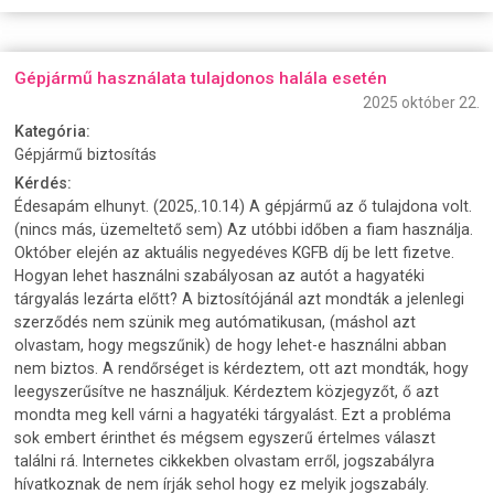
Gépjármű használata tulajdonos halála esetén
2025 október 22.
Kategória:
Gépjármű biztosítás
Kérdés:
Édesapám elhunyt. (2025,.10.14) A gépjármű az ő tulajdona volt.
(nincs más, üzemeltető sem) Az utóbbi időben a fiam használja.
Október elején az aktuális negyedéves KGFB díj be lett fizetve.
Hogyan lehet használni szabályosan az autót a hagyatéki
tárgyalás lezárta előtt? A biztosítójánál azt mondták a jelenlegi
szerződés nem szünik meg autómatikusan, (máshol azt
olvastam, hogy megszűnik) de hogy lehet-e használni abban
nem biztos. A rendőrséget is kérdeztem, ott azt mondták, hogy
leegyszerűsítve ne használjuk. Kérdeztem közjegyzőt, ő azt
mondta meg kell várni a hagyatéki tárgyalást. Ezt a probléma
sok embert érinthet és mégsem egyszerű értelmes választ
találni rá. Internetes cikkekben olvastam erről, jogszabályra
hívatkoznak de nem írják sehol hogy ez melyik jogszabály.