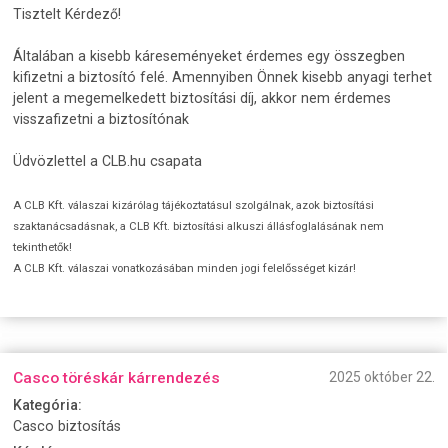
Tisztelt Kérdező!
Általában a kisebb káreseményeket érdemes egy összegben
kifizetni a biztosító felé. Amennyiben Önnek kisebb anyagi terhet
jelent a megemelkedett biztosítási díj, akkor nem érdemes
visszafizetni a biztosítónak
Üdvözlettel a CLB.hu csapata
A CLB Kft. válaszai kizárólag tájékoztatásul szolgálnak, azok biztosítási
szaktanácsadásnak, a CLB Kft. biztosítási alkuszi állásfoglalásának nem
tekinthetők!
A CLB Kft. válaszai vonatkozásában minden jogi felelősséget kizár!
Casco töréskár kárrendezés
2025 október 22.
Kategória:
Casco biztosítás