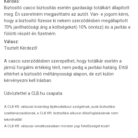
Kérdés:
Biztosító casco biztosítás esetén gazdasági totálkárt állapított
meg. Én szeretném megjavíttatni az autót. Van- e jogom kérni,
hogy a biztosító fizesse ki nekem szerződésben megállapított
70% javíthatósági árig a költségeket(-10% önrész) és a javítás e
fölötti részét én fizetném.
Válasz:
Tisztelt Kérdező!
A casco szerződésben szerepelhet, hogy totálkár esetén a
jármű forgalmi értékéig térít, nem pedig a javítási határig. Ettől
eltérhet a biztosító méltányossági alapon, de ezt külön
kérvényezni kell írásban.
Üdvözlettel a CLB.hu csapata
A CLB Kft. válaszai kizárólag tájékoztatásul szolgálnak, azok biztosítási
szaktanácsadásnak, a CLB Kft. biztosítási alkuszi állásfoglalásának nem
tekinthetők!
A CLB Kft. válaszai vonatkozásában minden jogi felelősséget kizár!