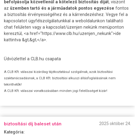
befolyásolja közvetlenül a kötelező biztosítás díját
, viszont
az
üzemben tartó és a járműadatok pontos egyezése
fontos
a biztosítás érvényességéhez és a kárrendezéshez. Vegye fel a
kapcsolatot ügyfélszolgálatunkkal a weboldalunkon található
chat felületen vagy a kapcsolat/üzenjen nekünk menüponton
keresztül, <a href="https://www.clb.hu/uzenjen_nekunk">ide
kattintva &gt;&gt;</a>.
Üdvözlettel a CLB.hu csapata
A CLB Kft. válaszai kizárólag tájékoztatásul szolgálnak, azok biztosítási
szaktanácsadásnak, a CLB Kft. biztosítási alkuszi állásfoglalásának nem
tekinthetők!
A CLB Kft. válaszai vonatkozásában minden jogi felelősséget kizár!
biztosítási díj baleset után
2025 október 24.
Kategória: