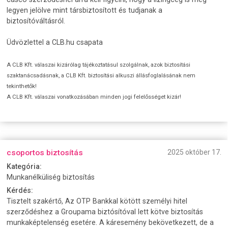
legyen jelölve mint társbiztosított és tudjanak a
biztosítóváltásról.
Üdvözlettel a CLB.hu csapata
A CLB Kft. válaszai kizárólag tájékoztatásul szolgálnak, azok biztosítási
szaktanácsadásnak, a CLB Kft. biztosítási alkuszi állásfoglalásának nem
tekinthetők!
A CLB Kft. válaszai vonatkozásában minden jogi felelősséget kizár!
csoportos biztosítás
2025 október 17.
Kategória:
Munkanélküliség biztosítás
Kérdés:
Tisztelt szakértő, Az OTP Bankkal kötött személyi hitel
szerződéshez a Groupama biztósítóval lett kötve biztosítás
munkaképtelenség esetére. A káresemény bekövetkezett, de a