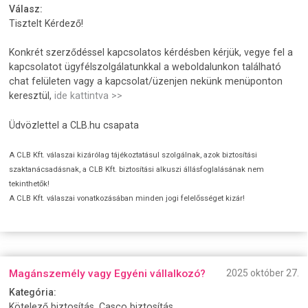
Válasz:
Tisztelt Kérdező!
Konkrét szerződéssel kapcsolatos kérdésben kérjük, vegye fel a
kapcsolatot ügyfélszolgálatunkkal a weboldalunkon található
chat felületen vagy a kapcsolat/üzenjen nekünk menüponton
keresztül,
ide kattintva >>
Üdvözlettel a CLB.hu csapata
A CLB Kft. válaszai kizárólag tájékoztatásul szolgálnak, azok biztosítási
szaktanácsadásnak, a CLB Kft. biztosítási alkuszi állásfoglalásának nem
tekinthetők!
A CLB Kft. válaszai vonatkozásában minden jogi felelősséget kizár!
Magánszemély vagy Egyéni vállalkozó?
2025 október 27.
Kategória:
Kötelező biztosítás, Casco biztosítás