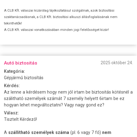
A CLB Kft. válaszai kizárólag tájékoztatásul szolgálnak, azok biztosítási
szaktanácsadásnak, a CLB Kft. biztosítási alkuszi állásfoglalásának nem
tekinthetők!
A CLB Kft. válaszai vonatkozásában minden jogi felelősséget kizár!
Autó biztositás
2025 október 24.
Kategória:
Gépjármű biztosítás
Kérdés:
Az lenne a kérdésem hogy nem jól irtam be biztositás kötésnél a
szálitható személyek számát 7 személy helyett 6irtam be ez
hogyan lehet megváltoztatni? Vagy nagy gond ez?
Válasz:
Tisztelt Kérdező!
A
szállítható személyek száma
(pl. 6 vagy 7 fő)
nem