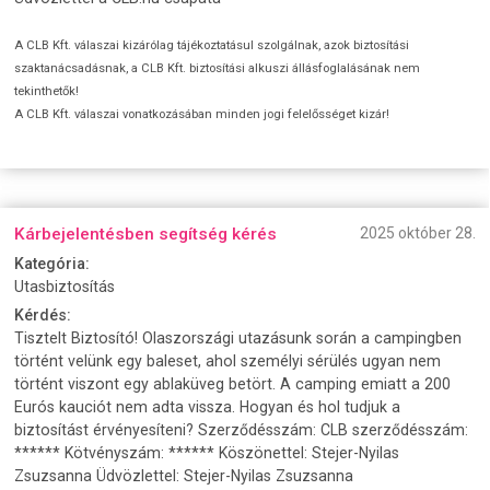
A CLB Kft. válaszai kizárólag tájékoztatásul szolgálnak, azok biztosítási
szaktanácsadásnak, a CLB Kft. biztosítási alkuszi állásfoglalásának nem
tekinthetők!
A CLB Kft. válaszai vonatkozásában minden jogi felelősséget kizár!
Kárbejelentésben segítség kérés
2025 október 28.
Kategória:
Utasbiztosítás
Kérdés:
Tisztelt Biztosító! Olaszországi utazásunk során a campingben
történt velünk egy baleset, ahol személyi sérülés ugyan nem
történt viszont egy ablaküveg betört. A camping emiatt a 200
Eurós kauciót nem adta vissza. Hogyan és hol tudjuk a
biztosítást érvényesíteni? Szerződésszám: CLB szerződésszám:
****** Kötvényszám: ****** Köszönettel: Stejer-Nyilas
Zsuzsanna Üdvözlettel: Stejer-Nyilas Zsuzsanna