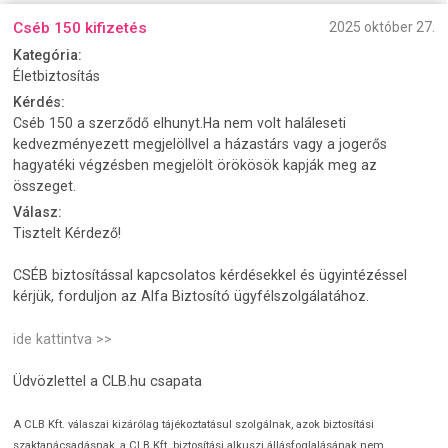
Cséb 150 kifizetés
2025 október 27.
Kategória:
Életbiztosítás
Kérdés:
Cséb 150 a szerződő elhunyt.Ha nem volt haláleseti
kedvezményezett megjelöllvel a házastárs vagy a jogerős
hagyatéki végzésben megjelölt örökösök kapják meg az
összeget.
Válasz:
Tisztelt Kérdező!
CSÉB biztosítással kapcsolatos kérdésekkel és ügyintézéssel
kérjük, forduljon az Alfa Biztosító ügyfélszolgálatához.
ide kattintva >>
Üdvözlettel a CLB.hu csapata
A CLB Kft. válaszai kizárólag tájékoztatásul szolgálnak, azok biztosítási
szaktanácsadásnak, a CLB Kft. biztosítási alkuszi állásfoglalásának nem