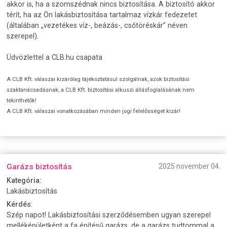
akkor is, ha a szomszédnak nincs biztosítása. A biztosító akkor
térít, ha az Ön lakásbiztosítása tartalmaz vízkár fedezetet
(általában „vezetékes víz-, beázás-, csőtöréskár” néven
szerepel).
Üdvözlettel a CLB.hu csapata
A CLB Kft. válaszai kizárólag tájékoztatásul szolgálnak, azok biztosítási
szaktanácsadásnak, a CLB Kft. biztosítási alkuszi állásfoglalásának nem
tekinthetők!
A CLB Kft. válaszai vonatkozásában minden jogi felelősséget kizár!
Garázs biztosítás
2025 november 04.
Kategória:
Lakásbiztosítás
Kérdés:
Szép napot! Lakásbiztosítási szerződésemben ugyan szerepel
melléképületként a fa építésű garázs, de a garázs tudtommal a