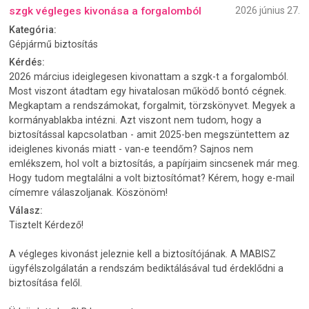
szgk végleges kivonása a forgalomból
2026 június 27.
Kategória:
Gépjármű biztosítás
Kérdés:
2026 március ideiglegesen kivonattam a szgk-t a forgalomból.
Most viszont átadtam egy hivatalosan működő bontó cégnek.
Megkaptam a rendszámokat, forgalmit, törzskönyvet. Megyek a
kormányablakba intézni. Azt viszont nem tudom, hogy a
biztosítással kapcsolatban - amit 2025-ben megszüntettem az
ideiglenes kivonás miatt - van-e teendőm? Sajnos nem
emlékszem, hol volt a biztosítás, a papírjaim sincsenek már meg.
Hogy tudom megtalálni a volt biztosítómat? Kérem, hogy e-mail
címemre válaszoljanak. Köszönöm!
Válasz:
Tisztelt Kérdező!
A végleges kivonást jeleznie kell a biztosítójának. A MABISZ
ügyfélszolgálatán a rendszám bediktálásával tud érdeklődni a
biztosítása felől.