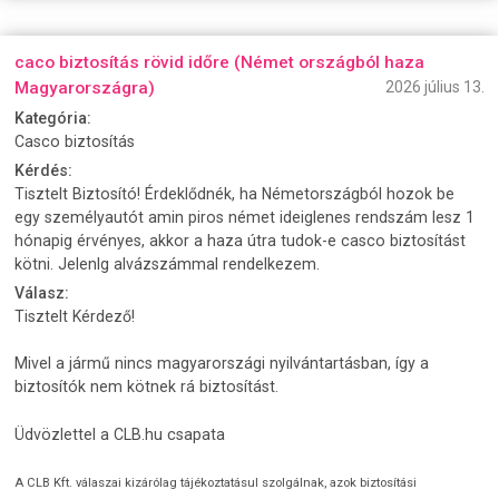
caco biztosítás rövid időre (Német országból haza
Magyarországra)
2026 július 13.
Kategória:
Casco biztosítás
Kérdés:
Tisztelt Biztosító! Érdeklődnék, ha Németországból hozok be
egy személyautót amin piros német ideiglenes rendszám lesz 1
hónapig érvényes, akkor a haza útra tudok-e casco biztosítást
kötni. Jelenlg alvázszámmal rendelkezem.
Válasz:
Tisztelt Kérdező!
Mivel a jármű nincs magyarországi nyilvántartásban, így a
biztosítók nem kötnek rá biztosítást.
Üdvözlettel a CLB.hu csapata
A CLB Kft. válaszai kizárólag tájékoztatásul szolgálnak, azok biztosítási