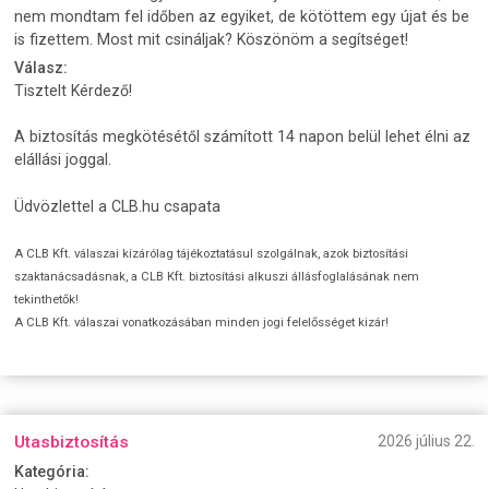
nem mondtam fel időben az egyiket, de kötöttem egy újat és be
is fizettem. Most mit csináljak? Köszönöm a segítséget!
Válasz:
Tisztelt Kérdező!
A biztosítás megkötésétől számított 14 napon belül lehet élni az
elállási joggal.
Üdvözlettel a CLB.hu csapata
A CLB Kft. válaszai kizárólag tájékoztatásul szolgálnak, azok biztosítási
szaktanácsadásnak, a CLB Kft. biztosítási alkuszi állásfoglalásának nem
tekinthetők!
A CLB Kft. válaszai vonatkozásában minden jogi felelősséget kizár!
Utasbiztosítás
2026 július 22.
Kategória: