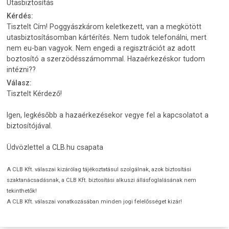
Utasbiztosítás
Kérdés:
Tisztelt Cím! Poggyászkárom keletkezett, van a megkötött
utasbiztosításomban kártérítés. Nem tudok telefonálni, mert
nem eu-ban vagyok. Nem engedi a regisztrációt az adott
boztosító a szerzödésszámommal. Hazaérkezéskor tudom
intézni??
Válasz:
Tisztelt Kérdező!
Igen, legkésőbb a hazaérkezésekor vegye fel a kapcsolatot a
biztosítójával.
Üdvözlettel a CLB.hu csapata
A CLB Kft. válaszai kizárólag tájékoztatásul szolgálnak, azok biztosítási
szaktanácsadásnak, a CLB Kft. biztosítási alkuszi állásfoglalásának nem
tekinthetők!
A CLB Kft. válaszai vonatkozásában minden jogi felelősséget kizár!