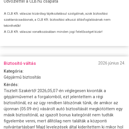
Üdvözlettel a CLB.hu csapata
A CLB Kft. válaszai kizárólag tájékoztatásul szolgálnak, azok biztosítási
szaktanácsadásnak, a CLB Kft. biztosítási alkuszi állásfoglalásának nem
tekinthetők!
A CLB Kft. válaszai vonatkozásában minden jogi felelősséget kizár!
Biztosító váltás
2026 június 24.
Kategória:
Gépjármű biztosítás
Kérdés:
Tisztelt Szakértő! 2026,05,07-én véglegesen kivonták a
gépjárművemet a forgalomból, ezt jelentettem a régi
biztosítónál, ez az ügy rendben látszónak tűnik, de amikor az
újonnan (05.09-én) vásárolt autó biztosítását megkötöttem egy
másik biztosítónál, az igazolt bonus kategóriát nem tudták
figyelembe venni, mert állítólag nem találták a központi
nyilvántartásban! Majd levelezések által kiderítettem ki mikor hol