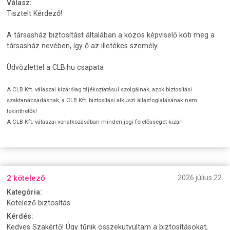
Válasz:
Tisztelt Kérdező!
A társasház biztosítást általában a közös képviselő köti meg a
társasház nevében, így ő az illetékes személy.
Üdvözlettel a CLB.hu csapata
A CLB Kft. válaszai kizárólag tájékoztatásul szolgálnak, azok biztosítási
szaktanácsadásnak, a CLB Kft. biztosítási alkuszi állásfoglalásának nem
tekinthetők!
A CLB Kft. válaszai vonatkozásában minden jogi felelősséget kizár!
2 kötelező
2026 július 22.
Kategória:
Kötelező biztosítás
Kérdés:
Kedves Szakértő! Úgy tűnik összekutyultam a biztosításokat,