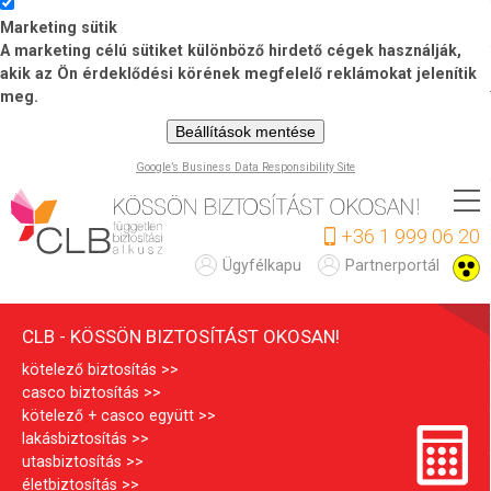
Marketing sütik
A marketing célú sütiket különböző hirdető cégek használják,
akik az Ön érdeklődési körének megfelelő reklámokat jelenítik
meg.
Beállítások mentése
Google’s Business Data Responsibility Site
Ugrás
a
+36 1 999 06 20
tartalomra
C
Ügyfélkapu
Partnerportál
L
CLB - KÖSSÖN BIZTOSÍTÁST OKOSAN!
B
kötelező biztosítás
casco biztosítás
kötelező + casco együtt
lakásbiztosítás
utasbiztosítás
életbiztosítás