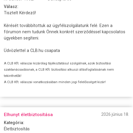
Válasz:
Tisztelt Kérdező!
Kérését továbbítottuk az ügyfélszolgálatunk felé. Ezen a
fórumon nem tudunk Önnek konkrét szerződéssel kapcsolatos
ügyekben segíteni.
Üdvözlettel a CLB.hu csapata
A CLB Kft. válaszai kizárólag tájékoztatásul szolgálnak, azok biztosítási
szaktanácsadásnak, a CLB Kft. biztosítási alkuszi állásfoglalásának nem
tekinthetők!
A CLB Kft. válaszai vonatkozásában minden jogi felelősséget kizár!
Elhunyt életbiztosítása
2026 június 18.
Kategória:
Életbiztosítás