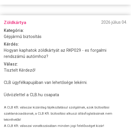
Zöldkártya
2026 július 04.
Kategória:
Gépjármű biztosítás
Kérdés:
Hogyan kaphatok zöldkártyát az RKP029 - es forgalmi
rendszámú autómhoz?
Válasz:
Tisztelt Kérdező!
CLB ügyfélkapujában van lehetősége lekérni.
Üdvözlettel a CLB.hu csapata
A CLB Kft. válaszai kizárólag tájékoztatásul szolgálnak, azok biztosítási
szaktanácsadásnak, a CLB Kft. biztosítási alkuszi állásfoglalásának nem
tekinthetők!
A CLB Kft. válaszai vonatkozásában minden jogi felelősséget kizár!