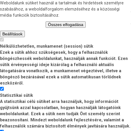
Weboldalunk sütiket használ a tartalmak és hirdetések személyre
szabásához, a weboldalforgalom elemzéséhez és a közösségi
média funkciók biztosításához.
Összes elfogadása
Beállítások
Nélkülözhetetlen, munkamenet (session) sütik
Ezek a sütik ahhoz szükségesek, hogy a felhasználók
böngészhessék weboldalunkat, használják annak funkciót. Ezen
sütik érvényességi ideje kizárólag a felhasználó aktuális
látogatására vonatkozik, a munkamenet végeztével, illetve a
böngésző bezárásával ezek a sütik automatikusan törlődnek
eszközéről.
Statisztikai sütik
A statisztikai célú sütiket arra használjuk, hogy információt
gyűjtsünk azzal kapcsolatban, hogyan használják látogatóink
weboldalunkat. Ezek a sütik nem tudják Önt személy szerint
beazonosítani. Mindezt weboldalunk fejlesztésére, valamint a
felhasználók számára biztosított élmények javítására használjuk.