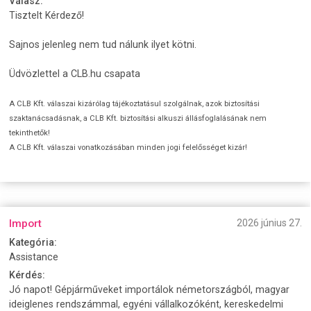
Válasz:
Tisztelt Kérdező!
Sajnos jelenleg nem tud nálunk ilyet kötni.
Üdvözlettel a CLB.hu csapata
A CLB Kft. válaszai kizárólag tájékoztatásul szolgálnak, azok biztosítási
szaktanácsadásnak, a CLB Kft. biztosítási alkuszi állásfoglalásának nem
tekinthetők!
A CLB Kft. válaszai vonatkozásában minden jogi felelősséget kizár!
Import
2026 június 27.
Kategória:
Assistance
Kérdés:
Jó napot! Gépjárműveket importálok németországból, magyar
ideiglenes rendszámmal, egyéni vállalkozóként, kereskedelmi