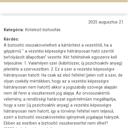
2025 augusztus 21.
Kategória:
Kötelező biztosítás
Kérdés:
A biztosító visszakövetelheti a kártérítést a vezetőtől, ha a
gépjármű " a vezetési képességre hátrányosan ható szertől
befolyásolt állapotban" vezette. Két feltételnek egyszerre kell
teljesülnie: 1. Valamilyen szer (kábítószer, új pszichoaktív anyag)
jelenléte a szervezetben. 2. Ez a szer a vezetési képességre
hátrányosan hatott. Ha csak az első feltétel (jelen volt a szer, de
olyan csekély mértékben, hogy az a vezetési képességre
hátrányosan nem hatott) akkor a jogszabály szövege alapján
nem áll fenn a visszkereseti jog alapja. Az orvosszakértői
vélemény, a rendőrségi határozat egyértelműen megállapítja,
hogy a szer (új pszichoaktív anyag) a vezetési képességre
hátrányosan nem hatott, így a törvényi feltétel nem teljesül,
ezért a biztosító visszakövetelési igényének jogalapja hiányzik.
Ebben az esetben a biztosító visszkeresettel nem élhet?