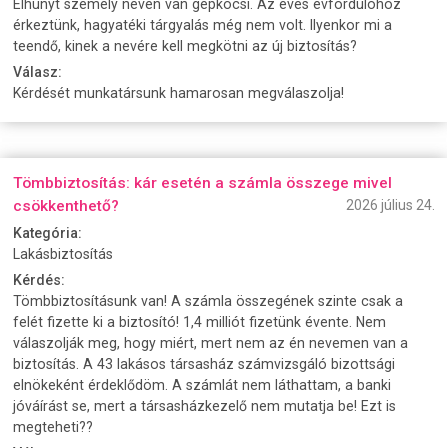
Elhunyt személy nevén van gépkocsi. Az éves évfordulóhoz
érkeztünk, hagyatéki tárgyalás még nem volt. Ilyenkor mi a
teendő, kinek a nevére kell megkötni az új biztosítás?
Válasz:
Kérdését munkatársunk hamarosan megválaszolja!
Tömbbiztosítás: kár esetén a számla összege mivel
csökkenthető?
2026 július 24.
Kategória:
Lakásbiztosítás
Kérdés:
Tömbbiztosításunk van! A számla összegének szinte csak a
felét fizette ki a biztosító! 1,4 milliót fizetünk évente. Nem
válaszolják meg, hogy miért, mert nem az én nevemen van a
biztosítás. A 43 lakásos társasház számvizsgáló bizottsági
elnökeként érdeklődöm. A számlát nem láthattam, a banki
jóváírást se, mert a társasházkezelő nem mutatja be! Ezt is
megteheti??