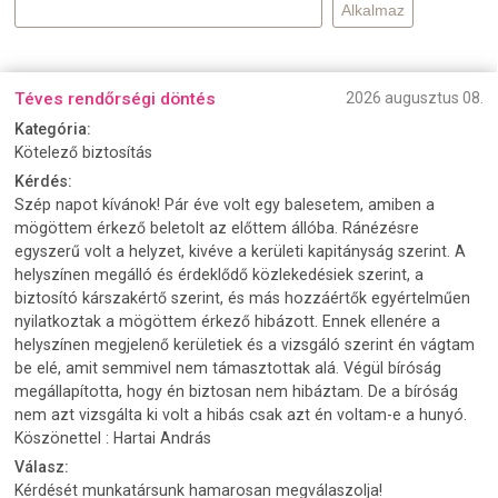
Téves rendőrségi döntés
2026 augusztus 08.
Kategória:
Kötelező biztosítás
Kérdés:
Szép napot kívánok! Pár éve volt egy balesetem, amiben a
mögöttem érkező beletolt az előttem állóba. Ránézésre
egyszerű volt a helyzet, kivéve a kerületi kapitányság szerint. A
helyszínen megálló és érdeklődő közlekedésiek szerint, a
biztosító kárszakértő szerint, és más hozzáértők egyértelműen
nyilatkoztak a mögöttem érkező hibázott. Ennek ellenére a
helyszínen megjelenő kerületiek és a vizsgáló szerint én vágtam
be elé, amit semmivel nem támasztottak alá. Végül bíróság
megállapította, hogy én biztosan nem hibáztam. De a bíróság
nem azt vizsgálta ki volt a hibás csak azt én voltam-e a hunyó.
Köszönettel : Hartai András
Válasz:
Kérdését munkatársunk hamarosan megválaszolja!