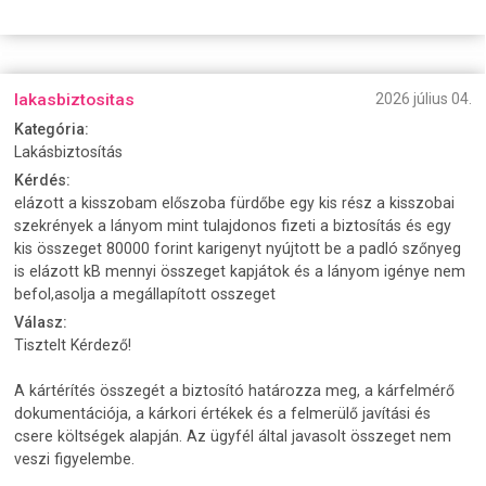
lakasbiztositas
2026 július 04.
Kategória:
Lakásbiztosítás
Kérdés:
elázott a kisszobam előszoba fürdőbe egy kis rész a kisszobai
szekrények a lányom mint tulajdonos fizeti a biztosítás és egy
kis összeget 80000 forint karigenyt nyújtott be a padló szőnyeg
is elázott kB mennyi összeget kapjátok és a lányom igénye nem
befol,asolja a megállapított osszeget
Válasz:
Tisztelt Kérdező!
A kártérítés összegét a biztosító határozza meg, a kárfelmérő
dokumentációja, a kárkori értékek és a felmerülő javítási és
csere költségek alapján. Az ügyfél által javasolt összeget nem
veszi figyelembe.