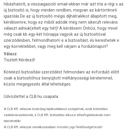
hibázhatott, a visszaigazoló email-ekban már azt írta a régi s az
új biztosító is, hogy minden rendben, megvan az kártörténeti
igazolás.De az új biztosító mégis díjhátralékot állapított meg,
kérdésemre, hogy ez miből adódik még nem sikerült releváns
választ adniuk(eltelt egy hét)! A kérdésem Önhöz, hogy mivel
még csak kb egy-két hónapja vagyok az új biztosítóval
szerződésben, felmondhatom e a biztosítást, és kereshetek e
egy korrektebbet, vagy meg kell várjam a fordulónapot?
Válasz:
Tisztelt Kérdező!
Kötelező biztosítási szerződést felmondani az évforduló előtt
csak a biztosítóhoz benyújtott méltányossági kérelemmel,
közös megegyezés által lehetséges.
Üdvözlettel a CLB.hu csapata
A CLB Kft. válaszai kizárólag tájékoztatásul szolgálnak, azok biztosítási
szaktanácsadásnak, a CLB Kft. biztosítási alkuszi állásfoglalásának nem
tekinthetők!
A CLB Kft. válaszai vonatkozásában minden jogi felelősséget kizár!