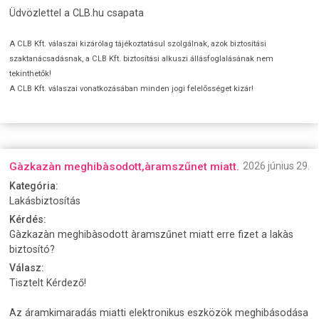
Üdvözlettel a CLB.hu csapata
A CLB Kft. válaszai kizárólag tájékoztatásul szolgálnak, azok biztosítási
szaktanácsadásnak, a CLB Kft. biztosítási alkuszi állásfoglalásának nem
tekinthetők!
A CLB Kft. válaszai vonatkozásában minden jogi felelősséget kizár!
Gàzkazàn meghibàsodott,àramszűnet miatt.
2026 június 29.
Kategória:
Lakásbiztosítás
Kérdés:
Gàzkazàn meghibàsodott àramszűnet miatt erre fizet a lakàs
biztosító?
Válasz:
Tisztelt Kérdező!
Az áramkimaradás miatti elektronikus eszközök meghibásodása