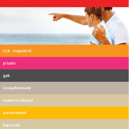
CLB - magunkról
jó tudni
gyik
szolgáltatásaink
szakértő válaszol
partnereknek
kapcsolat