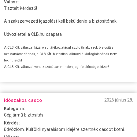
Válasz:
Tisztelt Kérdező!
A szakszervezeti igazolást kell beküldenie a biztosítónak.
Üdvözlettel a CLB.hu csapata
A CLB Kft. válaszai kizárólag tájékoztatásul szolgálnak, azok biztosítási
szaktanácsadásnak, a CLB Kft. biztosítási alkuszi állásfoglalásának nem
tekinthetők!
A CLB Kft. válaszai vonatkozásában minden jogi felelősséget kizár!
idószakos casco
2026 június 28.
Kategória:
Gépjármű biztosítás
Kérdés:
üdvözlöm. Külföldi nyaralásom idejére szertnék cascot kötni.