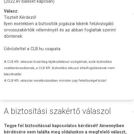
(2022.év baleset kapcsán)
Válasz:
Tisztelt Kérdező!
Ilyen esetekben a biztosítók jogászai kikérik felülvizsgáló
orvosszakértőik véleményét és az abban foglaltak szerint
döntenek.
Üdvözlettel a CLB.hu csapata
A CLB Kft. válaszai kizárólag tájékoztatásul szolgálnak, azok biztosítási
szaktanácsadásnak, a CLB Kft. biztosítási alkuszi állásfoglalásának nem
tekinthetők!
A CLB Kft. válaszai vonatkozásában minden jogi felelősséget kizár!
A biztosítási szakértő válaszol
Tegye fel biztosítással kapcsolatos kérdését! Amennyiben
kérdésére nem találta meg oldalunkon a megfelelő választ,