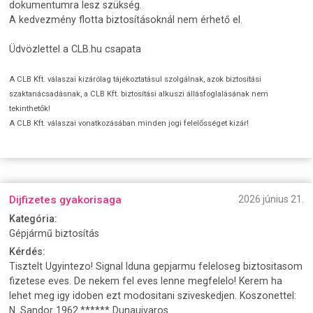
dokumentumra lesz szükség.
A kedvezmény flotta biztosításoknál nem érhető el.
Üdvözlettel a CLB.hu csapata
A CLB Kft. válaszai kizárólag tájékoztatásul szolgálnak, azok biztosítási
szaktanácsadásnak, a CLB Kft. biztosítási alkuszi állásfoglalásának nem
tekinthetők!
A CLB Kft. válaszai vonatkozásában minden jogi felelősséget kizár!
Dijfizetes gyakorisaga
2026 június 21.
Kategória:
Gépjármű biztosítás
Kérdés:
Tisztelt Ugyintezo! Signal Iduna gepjarmu feleloseg biztositasom
fizetese eves. De nekem fel eves lenne megfelelo! Kerem ha
lehet meg igy idoben ezt modositani sziveskedjen. Koszonettel:
N. Sandor 1962.****** Dunaujvaros