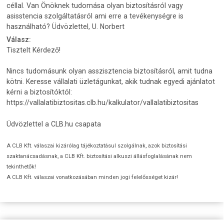
céllal. Van Önöknek tudomása olyan biztosításról vagy
asisstencia szolgáltatásról ami erre a tevékenységre is
használható? Üdvözlettel, U. Norbert
Válasz:
Tisztelt Kérdező!
Nincs tudomásunk olyan asszisztencia biztosításról, amit tudna
kötni. Keresse vállalati üzletágunkat, akik tudnak egyedi ajánlatot
kérni a biztosítóktól:
https://vallalatibiztositas.clb.hu/kalkulator/vallalatibiztositas
Üdvözlettel a CLB.hu csapata
A CLB Kft. válaszai kizárólag tájékoztatásul szolgálnak, azok biztosítási
szaktanácsadásnak, a CLB Kft. biztosítási alkuszi állásfoglalásának nem
tekinthetők!
A CLB Kft. válaszai vonatkozásában minden jogi felelősséget kizár!