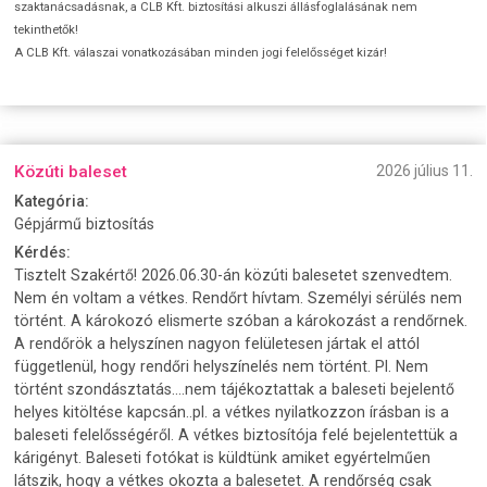
szaktanácsadásnak, a CLB Kft. biztosítási alkuszi állásfoglalásának nem
tekinthetők!
A CLB Kft. válaszai vonatkozásában minden jogi felelősséget kizár!
Közúti baleset
2026 július 11.
Kategória:
Gépjármű biztosítás
Kérdés:
Tisztelt Szakértő! 2026.06.30-án közúti balesetet szenvedtem.
Nem én voltam a vétkes. Rendőrt hívtam. Személyi sérülés nem
történt. A károkozó elismerte szóban a károkozást a rendőrnek.
A rendőrök a helyszínen nagyon felületesen jártak el attól
függetlenül, hogy rendőri helyszínelés nem történt. Pl. Nem
történt szondásztatás....nem tájékoztattak a baleseti bejelentő
helyes kitöltése kapcsán..pl. a vétkes nyilatkozzon írásban is a
baleseti felelősségéről. A vétkes biztosítója felé bejelentettük a
kárigényt. Baleseti fotókat is küldtünk amiket egyértelműen
látszik, hogy a vétkes okozta a balesetet. A rendőrség csak