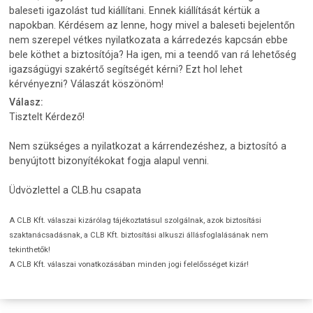
baleseti igazolást tud kiállítani. Ennek kiállítását kértük a
napokban. Kérdésem az lenne, hogy mivel a baleseti bejelentőn
nem szerepel vétkes nyilatkozata a kárredezés kapcsán ebbe
bele köthet a biztosítója? Ha igen, mi a teendő van rá lehetőség
igazságügyi szakértő segítségét kérni? Ezt hol lehet
kérvényezni? Válaszát köszönöm!
Válasz:
Tisztelt Kérdező!
Nem szükséges a nyilatkozat a kárrendezéshez, a biztosító a
benyújtott bizonyítékokat fogja alapul venni.
Üdvözlettel a CLB.hu csapata
A CLB Kft. válaszai kizárólag tájékoztatásul szolgálnak, azok biztosítási
szaktanácsadásnak, a CLB Kft. biztosítási alkuszi állásfoglalásának nem
tekinthetők!
A CLB Kft. válaszai vonatkozásában minden jogi felelősséget kizár!