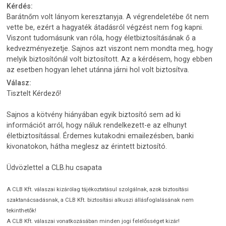
Kérdés:
Barátnőm volt lányom keresztanyja. A végrendeletébe őt nem
vette be, ezért a hagyaték átadásról végzést nem fog kapni.
Viszont tudomásunk van róla, hogy életbiztosításának ő a
kedvezményezetje. Sajnos azt viszont nem mondta meg, hogy
melyik biztosítónál volt biztosított. Az a kérdésem, hogy ebben
az esetben hogyan lehet utánna járni hol volt biztosítva.
Válasz:
Tisztelt Kérdező!
Sajnos a kötvény hiányában egyik biztosító sem ad ki
információt arról, hogy náluk rendelkezett-e az elhunyt
életbiztosítással. Érdemes kutakodni emailezésben, banki
kivonatokon, hátha meglesz az érintett biztosító.
Üdvözlettel a CLB.hu csapata
A CLB Kft. válaszai kizárólag tájékoztatásul szolgálnak, azok biztosítási
szaktanácsadásnak, a CLB Kft. biztosítási alkuszi állásfoglalásának nem
tekinthetők!
A CLB Kft. válaszai vonatkozásában minden jogi felelősséget kizár!