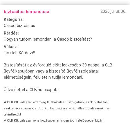
biztosítás lemondása
2026 július 06.
Kategória:
Casco biztosítás
Kérdés:
Hogyan tudom lemondani a Casco biztosítást?
Válasz:
Tisztelt Kérdező!
Biztosítását az évforduló előtt legkésőbb 30 nappal a CLB
ügyfélkapujában vagy a biztosító ügyfélszolgálatai
elérhetőségein, felületein tudja lemondani.
Üdvözlettel a CLB.hu csapata
A CLB Kft. válaszai kizárólag tájékoztatásul szolgálnak, azok biztosítási
szaktanácsadásnak, a CLB Kft. biztosítási alkuszi állásfoglalásának nem
tekinthetők!
A CLB Kft. válaszai vonatkozásában minden jogi felelősséget kizár!