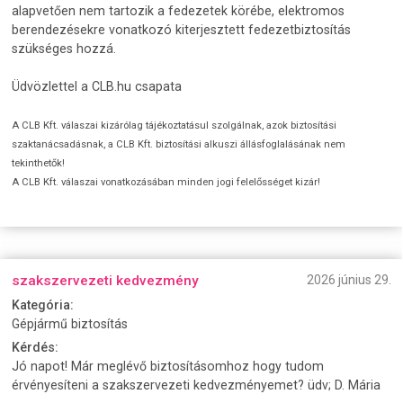
alapvetően nem tartozik a fedezetek körébe, elektromos
berendezésekre vonatkozó kiterjesztett fedezetbiztosítás
szükséges hozzá.
Üdvözlettel a CLB.hu csapata
A CLB Kft. válaszai kizárólag tájékoztatásul szolgálnak, azok biztosítási
szaktanácsadásnak, a CLB Kft. biztosítási alkuszi állásfoglalásának nem
tekinthetők!
A CLB Kft. válaszai vonatkozásában minden jogi felelősséget kizár!
szakszervezeti kedvezmény
2026 június 29.
Kategória:
Gépjármű biztosítás
Kérdés:
Jó napot! Már meglévő biztosításomhoz hogy tudom
érvényesíteni a szakszervezeti kedvezményemet? üdv; D. Mária