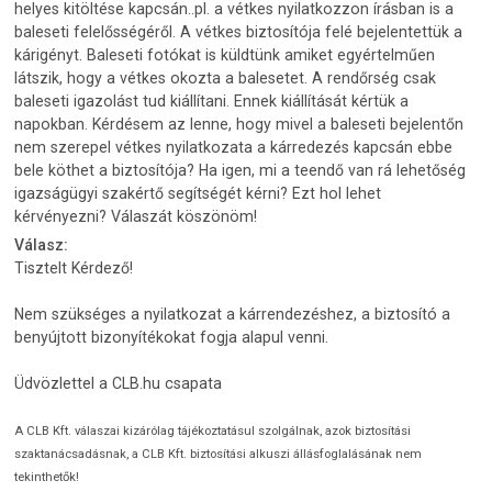
helyes kitöltése kapcsán..pl. a vétkes nyilatkozzon írásban is a
baleseti felelősségéről. A vétkes biztosítója felé bejelentettük a
kárigényt. Baleseti fotókat is küldtünk amiket egyértelműen
látszik, hogy a vétkes okozta a balesetet. A rendőrség csak
baleseti igazolást tud kiállítani. Ennek kiállítását kértük a
napokban. Kérdésem az lenne, hogy mivel a baleseti bejelentőn
nem szerepel vétkes nyilatkozata a kárredezés kapcsán ebbe
bele köthet a biztosítója? Ha igen, mi a teendő van rá lehetőség
igazságügyi szakértő segítségét kérni? Ezt hol lehet
kérvényezni? Válaszát köszönöm!
Válasz:
Tisztelt Kérdező!
Nem szükséges a nyilatkozat a kárrendezéshez, a biztosító a
benyújtott bizonyítékokat fogja alapul venni.
Üdvözlettel a CLB.hu csapata
A CLB Kft. válaszai kizárólag tájékoztatásul szolgálnak, azok biztosítási
szaktanácsadásnak, a CLB Kft. biztosítási alkuszi állásfoglalásának nem
tekinthetők!