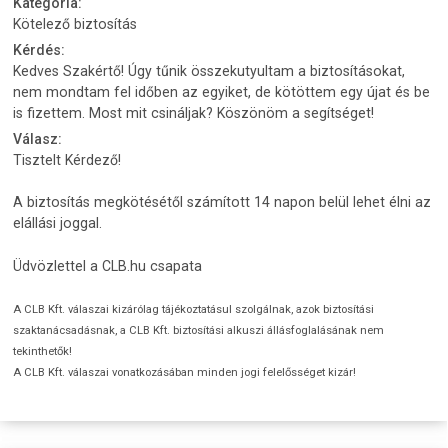
Kategória:
Kötelező biztosítás
Kérdés:
Kedves Szakértő! Úgy tűnik összekutyultam a biztosításokat,
nem mondtam fel időben az egyiket, de kötöttem egy újat és be
is fizettem. Most mit csináljak? Köszönöm a segítséget!
Válasz:
Tisztelt Kérdező!
A biztosítás megkötésétől számított 14 napon belül lehet élni az
elállási joggal.
Üdvözlettel a CLB.hu csapata
A CLB Kft. válaszai kizárólag tájékoztatásul szolgálnak, azok biztosítási
szaktanácsadásnak, a CLB Kft. biztosítási alkuszi állásfoglalásának nem
tekinthetők!
A CLB Kft. válaszai vonatkozásában minden jogi felelősséget kizár!