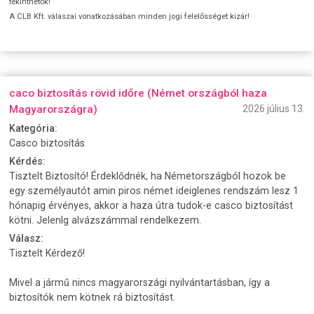
tekinthetők!
A CLB Kft. válaszai vonatkozásában minden jogi felelősséget kizár!
caco biztosítás rövid időre (Német országból haza
Magyarországra)
2026 július 13.
Kategória:
Casco biztosítás
Kérdés:
Tisztelt Biztosító! Érdeklődnék, ha Németországból hozok be
egy személyautót amin piros német ideiglenes rendszám lesz 1
hónapig érvényes, akkor a haza útra tudok-e casco biztosítást
kötni. Jelenlg alvázszámmal rendelkezem.
Válasz:
Tisztelt Kérdező!
Mivel a jármű nincs magyarországi nyilvántartásban, így a
biztosítók nem kötnek rá biztosítást.