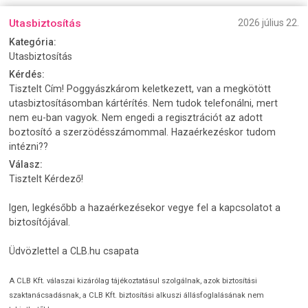
Utasbiztosítás
2026 július 22.
Kategória:
Utasbiztosítás
Kérdés:
Tisztelt Cím! Poggyászkárom keletkezett, van a megkötött
utasbiztosításomban kártérítés. Nem tudok telefonálni, mert
nem eu-ban vagyok. Nem engedi a regisztrációt az adott
boztosító a szerzödésszámommal. Hazaérkezéskor tudom
intézni??
Válasz:
Tisztelt Kérdező!
Igen, legkésőbb a hazaérkezésekor vegye fel a kapcsolatot a
biztosítójával.
Üdvözlettel a CLB.hu csapata
A CLB Kft. válaszai kizárólag tájékoztatásul szolgálnak, azok biztosítási
szaktanácsadásnak, a CLB Kft. biztosítási alkuszi állásfoglalásának nem