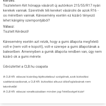
Kérdés:
Tiszteletem Két hónapja vásárolt új autónkon 215/55/R17 nyári
kerekek vannak. Szeretnék téli kereket vásárolni de azok R16 -
os méretben vannak. Káresemény esetén ez kizáró tényező
lehet kárigény szempontjából?
Válasz:
Tisztelt Kérdező!
Káresemény esetén azt nézik, hogy a gumi állapota megfelelő
volt-e (nem volt-e kopott), volt-e szerepe a gumi állapotának a
balesetben. Amennyiben a gumik állapota rendben van, úgy nem
kizáró ok a gumi mérete.
Üdvözlettel a CLB.hu csapata
A CLB Kft. válaszai kizárólag tájékoztatásul szolgálnak, azok biztosítási
szaktanácsadásnak, a CLB Kft. biztosítási alkuszi állásfoglalásának nem
tekinthetők!
A CLB Kft. válaszai vonatkozásában minden jogi felelősséget kizár!