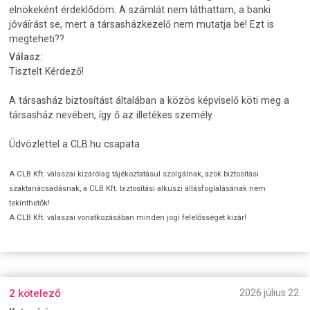
elnökeként érdeklődöm. A számlát nem láthattam, a banki
jóváírást se, mert a társasházkezelő nem mutatja be! Ezt is
megteheti??
Válasz:
Tisztelt Kérdező!
A társasház biztosítást általában a közös képviselő köti meg a
társasház nevében, így ő az illetékes személy.
Üdvözlettel a CLB.hu csapata
A CLB Kft. válaszai kizárólag tájékoztatásul szolgálnak, azok biztosítási
szaktanácsadásnak, a CLB Kft. biztosítási alkuszi állásfoglalásának nem
tekinthetők!
A CLB Kft. válaszai vonatkozásában minden jogi felelősséget kizár!
2 kötelező
2026 július 22.