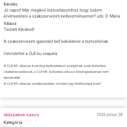
Kérdés:
Jó napot! Már meglévő biztosításomhoz hogy tudom
érvényesíteni a szakszervezeti kedvezményemet? üdv; D. Mária
Válasz:
Tisztelt Kérdező!
A szakszervezeti igazolást kell beküldenie a biztosítónak.
Üdvözlettel a CLB.hu csapata
A CLB Kft. válaszai kizárólag tájékoztatásul szolgálnak, azok biztosítási
szaktanácsadásnak, a CLB Kft. biztosítási alkuszi állásfoglalásának nem
tekinthetők!
A CLB Kft. válaszai vonatkozásában minden jogi felelősséget kizár!
idószakos casco
2026 június 28.
Kategória: