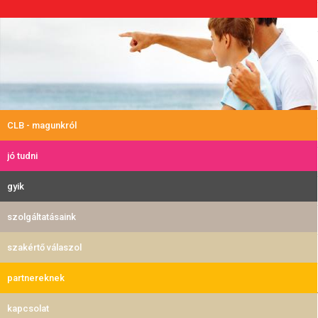
CLB - magunkról
jó tudni
gyik
szolgáltatásaink
szakértő válaszol
partnereknek
kapcsolat