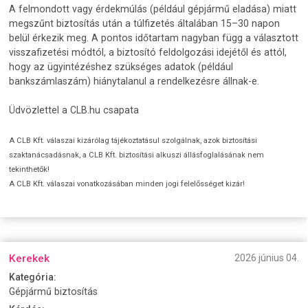
A felmondott vagy érdekmúlás (például gépjármű eladása) miatt
megszűnt biztosítás után a túlfizetés általában 15–30 napon
belül érkezik meg. A pontos időtartam nagyban függ a választott
visszafizetési módtól, a biztosító feldolgozási idejétől és attól,
hogy az ügyintézéshez szükséges adatok (például
bankszámlaszám) hiánytalanul a rendelkezésre állnak-e.
Üdvözlettel a CLB.hu csapata
A CLB Kft. válaszai kizárólag tájékoztatásul szolgálnak, azok biztosítási
szaktanácsadásnak, a CLB Kft. biztosítási alkuszi állásfoglalásának nem
tekinthetők!
A CLB Kft. válaszai vonatkozásában minden jogi felelősséget kizár!
Kerekek
2026 június 04.
Kategória:
Gépjármű biztosítás