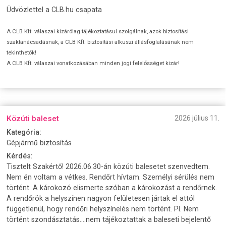
Üdvözlettel a CLB.hu csapata
A CLB Kft. válaszai kizárólag tájékoztatásul szolgálnak, azok biztosítási
szaktanácsadásnak, a CLB Kft. biztosítási alkuszi állásfoglalásának nem
tekinthetők!
A CLB Kft. válaszai vonatkozásában minden jogi felelősséget kizár!
Közúti baleset
2026 július 11.
Kategória:
Gépjármű biztosítás
Kérdés:
Tisztelt Szakértő! 2026.06.30-án közúti balesetet szenvedtem.
Nem én voltam a vétkes. Rendőrt hívtam. Személyi sérülés nem
történt. A károkozó elismerte szóban a károkozást a rendőrnek.
A rendőrök a helyszínen nagyon felületesen jártak el attól
függetlenül, hogy rendőri helyszínelés nem történt. Pl. Nem
történt szondásztatás....nem tájékoztattak a baleseti bejelentő