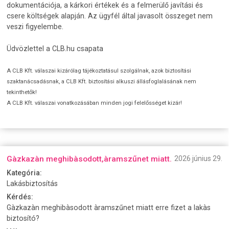
dokumentációja, a kárkori értékek és a felmerülő javítási és
csere költségek alapján. Az ügyfél által javasolt összeget nem
veszi figyelembe.
Üdvözlettel a CLB.hu csapata
A CLB Kft. válaszai kizárólag tájékoztatásul szolgálnak, azok biztosítási
szaktanácsadásnak, a CLB Kft. biztosítási alkuszi állásfoglalásának nem
tekinthetők!
A CLB Kft. válaszai vonatkozásában minden jogi felelősséget kizár!
Gàzkazàn meghibàsodott,àramszűnet miatt.
2026 június 29.
Kategória:
Lakásbiztosítás
Kérdés:
Gàzkazàn meghibàsodott àramszűnet miatt erre fizet a lakàs
biztosító?