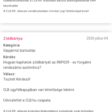
szaktanácsadásnak, a CLB Kft. biztosítási alkuszi állásfoglalásának nem
tekinthetők!
A CLB Kft. válaszai vonatkozásában minden jogi felelősséget kizár!
Zöldkártya
2026 július 04.
Kategória:
Gépjármű biztosítás
Kérdés:
Hogyan kaphatok zöldkártyát az RKP029 - es forgalmi
rendszámú autómhoz?
Válasz:
Tisztelt Kérdező!
CLB ügyfélkapujában van lehetősége lekérni.
Üdvözlettel a CLB.hu csapata
A CLB Kft. válaszai kizárólag tájékoztatásul szolgálnak, azok biztosítási