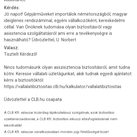
Kérdés:
Jó napot! Gépjárműveket importálok németországból, magyar
ideiglenes rendszámmal, egyéni vállalkozóként, kereskedelmi
céllal. Van Önöknek tudomása olyan biztosításról vagy
asisstencia szolgáltatásról ami erre a tevékenységre is
használható? Üdvözlettel, U. Norbert
Válasz:
Tisztelt Kérdező!
Nincs tudomásunk olyan asszisztencia biztosításról, amit tudna
kötni. Keresse vállalati üzletágunkat, akik tudnak egyedi ajánlatot
kérni a biztosítóktól:
https://vallalatibiztositas.clb.hu/kalkulator/vallalatibiztositas
Üdvözlettel a CLB.hu csapata
A CLB Kft. válaszai kizárólag tájékoztatásul szolgálnak, azok biztosítási
szaktanácsadásnak, a CLB Kft. biztosítási alkuszi állásfoglalásának nem
tekinthetők!
A CLB Kft. válaszai vonatkozásában minden jogi felelősséget kizár!