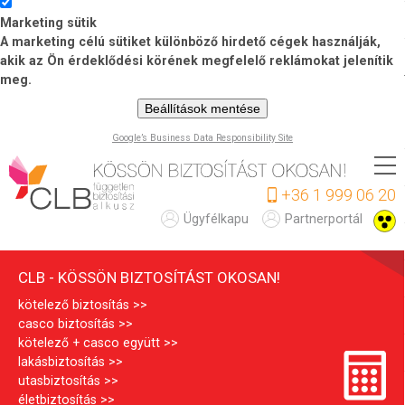
Marketing sütik
A marketing célú sütiket különböző hirdető cégek használják,
akik az Ön érdeklődési körének megfelelő reklámokat jelenítik
meg.
Beállítások mentése
Google’s Business Data Responsibility Site
Ugrás
a
+36 1 999 06 20
tartalomra
C
Ügyfélkapu
Partnerportál
L
CLB - KÖSSÖN BIZTOSÍTÁST OKOSAN!
B
kötelező biztosítás
casco biztosítás
kötelező + casco együtt
lakásbiztosítás
utasbiztosítás
életbiztosítás