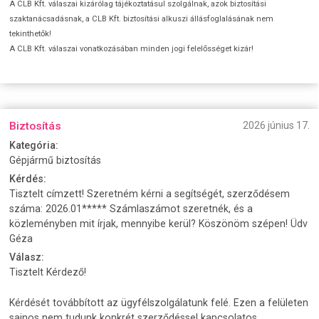
A CLB Kft. válaszai kizárólag tájékoztatásul szolgálnak, azok biztosítási
szaktanácsadásnak, a CLB Kft. biztosítási alkuszi állásfoglalásának nem
tekinthetők!
A CLB Kft. válaszai vonatkozásában minden jogi felelősséget kizár!
Biztosítás
2026 június 17.
Kategória:
Gépjármű biztosítás
Kérdés:
Tisztelt címzett! Szeretném kérni a segítségét, szerződésem
száma: 2026.01***** Számlaszámot szeretnék, és a
közleményben mit írjak, mennyibe kerül? Köszönöm szépen! Üdv
Géza
Válasz:
Tisztelt Kérdező!
Kérdését továbbított az ügyfélszolgálatunk felé. Ezen a felületen
sajnos nem tudunk konkrét szerződéssel kapcsolatos