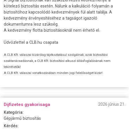
A Signal biztosítónak van szakszervezeti kedvezménye a
kötelező biztosítás esetén. Nálunk a kalkuláció folyamán a
biztosítóhoz kapcsolódó kedvezmények fül alatt találja. A
kedvezmény érvényesítéséhez a tagságot igazoló
dokumentumra lesz szükség.
A kedvezmény flotta biztosításoknál nem érhető el.
Üdvözlettel a CLB.hu csapata
A CLB Kft. válaszai kizárólag tájékoztatásul szolgálnak, azok biztosítási
szaktanácsadásnak, a CLB Kft. biztosítási alkuszi állásfoglalásának nem
tekinthetők!
A CLB Kft. válaszai vonatkozásában minden jogi felelősséget kizár!
Dijfizetes gyakorisaga
2026 június 21.
Kategória:
Gépjármű biztosítás
Kérdés: