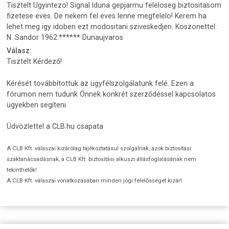
Tisztelt Ugyintezo! Signal Iduna gepjarmu feleloseg biztositasom
fizetese eves. De nekem fel eves lenne megfelelo! Kerem ha
lehet meg igy idoben ezt modositani sziveskedjen. Koszonettel:
N. Sandor 1962.****** Dunaujvaros
Válasz:
Tisztelt Kérdező!
Kérését továbbítottuk az ügyfélszolgálatunk felé. Ezen a
fórumon nem tudunk Önnek konkrét szerződéssel kapcsolatos
ügyekben segíteni.
Üdvözlettel a CLB.hu csapata
A CLB Kft. válaszai kizárólag tájékoztatásul szolgálnak, azok biztosítási
szaktanácsadásnak, a CLB Kft. biztosítási alkuszi állásfoglalásának nem
tekinthetők!
A CLB Kft. válaszai vonatkozásában minden jogi felelősséget kizár!