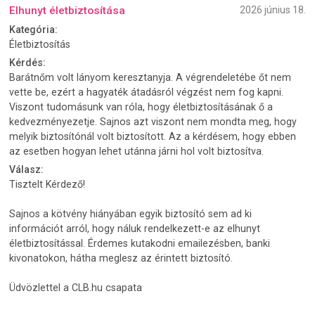
Elhunyt életbiztosítása
2026 június 18.
Kategória:
Életbiztosítás
Kérdés:
Barátnőm volt lányom keresztanyja. A végrendeletébe őt nem
vette be, ezért a hagyaték átadásról végzést nem fog kapni.
Viszont tudomásunk van róla, hogy életbiztosításának ő a
kedvezményezetje. Sajnos azt viszont nem mondta meg, hogy
melyik biztosítónál volt biztosított. Az a kérdésem, hogy ebben
az esetben hogyan lehet utánna járni hol volt biztosítva.
Válasz:
Tisztelt Kérdező!
Sajnos a kötvény hiányában egyik biztosító sem ad ki
információt arról, hogy náluk rendelkezett-e az elhunyt
életbiztosítással. Érdemes kutakodni emailezésben, banki
kivonatokon, hátha meglesz az érintett biztosító.
Üdvözlettel a CLB.hu csapata