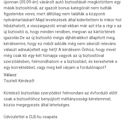
újonnan (05.09-én) vásárolt autó biztosítását megkötöttem egy
másik biztosítónál, az igazolt bonus kategóriát nem tudták
figyelembe venni, mert állítólag nem találták a központi
nyilvántartásban! Majd levelezések által kiderítettem ki mikor hol
hibázhatott, a visszaigazoló email-ekban már azt írta a régi s az
új biztosító is, hogy minden rendben, megvan az kártörténeti
igazolás.De az új biztosító mégis díjhátralékot állapított meg,
kérdésemre, hogy ez miből adódik még nem sikerült releváns
választ adniuk(eltelt egy hét)! A kérdésem Önhöz, hogy mivel
még csak kb egy-két hónapja vagyok az új biztosítóval
szerződésben, felmondhatom e a biztosítást, és kereshetek e
egy korrektebbet, vagy meg kell várjam a fordulónapot?
Válasz:
Tisztelt Kérdező!
Kötelező biztosítási szerződést felmondani az évforduló előtt
csak a biztosítóhoz benyújtott méltányossági kérelemmel,
közös megegyezés által lehetséges.
Üdvözlettel a CLB.hu csapata