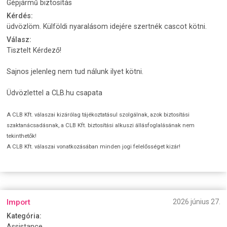
Gépjármű biztosítás
Kérdés:
üdvözlöm. Külföldi nyaralásom idejére szertnék cascot kötni.
Válasz:
Tisztelt Kérdező!
Sajnos jelenleg nem tud nálunk ilyet kötni.
Üdvözlettel a CLB.hu csapata
A CLB Kft. válaszai kizárólag tájékoztatásul szolgálnak, azok biztosítási
szaktanácsadásnak, a CLB Kft. biztosítási alkuszi állásfoglalásának nem
tekinthetők!
A CLB Kft. válaszai vonatkozásában minden jogi felelősséget kizár!
Import
2026 június 27.
Kategória:
Assistance