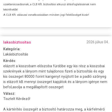
szaktanácsadásnak, a CLB Kft. biztosítási alkuszi állásfoglalásának nem
tekinthetők!
A CLB Kft. válaszai vonatkozásában minden jogi felelősséget kizár!
lakasbiztositas
2026 július 04.
Kategória:
Lakásbiztosítás
Kérdés:
elázott a kisszobam előszoba fürdőbe egy kis rész a kisszobai
szekrények a lányom mint tulajdonos fizeti a biztosítás és egy
kis összeget 80000 forint karigenyt nyújtott be a padló szőnyeg
is elázott kB mennyi összeget kapjátok és a lányom igénye nem
befol,asolja a megállapított osszeget
Válasz:
Tisztelt Kérdező!
A kártérítés összegét a biztosító határozza meg, a kárfelmérő