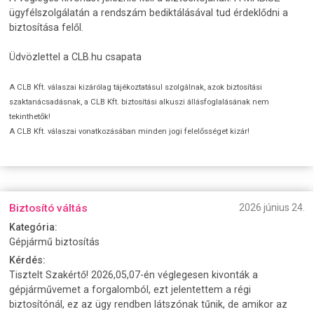
ügyfélszolgálatán a rendszám bediktálásával tud érdeklődni a
biztosítása felől.
Üdvözlettel a CLB.hu csapata
A CLB Kft. válaszai kizárólag tájékoztatásul szolgálnak, azok biztosítási
szaktanácsadásnak, a CLB Kft. biztosítási alkuszi állásfoglalásának nem
tekinthetők!
A CLB Kft. válaszai vonatkozásában minden jogi felelősséget kizár!
Biztosító váltás
2026 június 24.
Kategória:
Gépjármű biztosítás
Kérdés:
Tisztelt Szakértő! 2026,05,07-én véglegesen kivonták a
gépjárművemet a forgalomból, ezt jelentettem a régi
biztosítónál, ez az ügy rendben látszónak tűnik, de amikor az