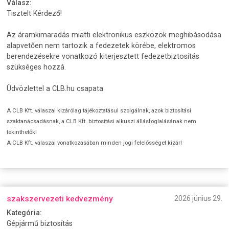
Válasz:
Tisztelt Kérdező!
Az áramkimaradás miatti elektronikus eszközök meghibásodása
alapvetően nem tartozik a fedezetek körébe, elektromos
berendezésekre vonatkozó kiterjesztett fedezetbiztosítás
szükséges hozzá.
Üdvözlettel a CLB.hu csapata
A CLB Kft. válaszai kizárólag tájékoztatásul szolgálnak, azok biztosítási
szaktanácsadásnak, a CLB Kft. biztosítási alkuszi állásfoglalásának nem
tekinthetők!
A CLB Kft. válaszai vonatkozásában minden jogi felelősséget kizár!
szakszervezeti kedvezmény
2026 június 29.
Kategória:
Gépjármű biztosítás