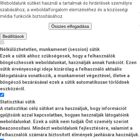
Weboldalunk sütiket használ a tartalmak és hirdetések személyre
szabásához, a weboldalforgalom elemzéséhez és a közösségi
média funkciók biztosításához.
Összes elfogadása
Beállítások
Nélkülözhetetlen, munkamenet (session) sütik
Ezek a sütik ahhoz szükségesek, hogy a felhasználók
böngészhessék weboldalunkat, használják annak funkciót. Ezen
sütik érvényességi ideje kizárólag a felhasználó aktuális
látogatására vonatkozik, a munkamenet végeztével, illetve a
böngésző bezárásával ezek a sütik automatikusan törlődnek
eszközéről.
Statisztikai sütik
A statisztikai célú sütiket arra használjuk, hogy információt
gyűjtsünk azzal kapcsolatban, hogyan használják látogatóink
weboldalunkat. Ezek a sütik nem tudják Önt személy szerint
beazonosítani. Mindezt weboldalunk fejlesztésére, valamint a
felhasználók számára biztosított élmények javítására használjuk.