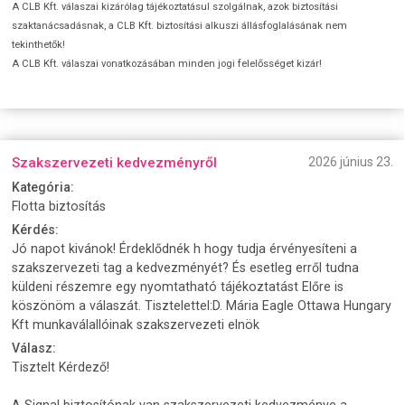
A CLB Kft. válaszai kizárólag tájékoztatásul szolgálnak, azok biztosítási
szaktanácsadásnak, a CLB Kft. biztosítási alkuszi állásfoglalásának nem
tekinthetők!
A CLB Kft. válaszai vonatkozásában minden jogi felelősséget kizár!
Szakszervezeti kedvezményről
2026 június 23.
Kategória:
Flotta biztosítás
Kérdés:
Jó napot kivánok! Érdeklődnék h hogy tudja érvényesíteni a
szakszervezeti tag a kedvezményét? És esetleg erről tudna
küldeni részemre egy nyomtatható tájékoztatást Előre is
köszönöm a válaszát. Tisztelettel:D. Mária Eagle Ottawa Hungary
Kft munkaválallóinak szakszervezeti elnök
Válasz:
Tisztelt Kérdező!