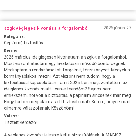
szgk végleges kivonása a forgalomból
2026 június 27.
Kategória:
Gépjármű biztosítás
Kérdés:
2026 március ideiglegesen kivonattam a szgk-t a forgalomból.
Most viszont átadtam egy hivatalosan működő bontó cégnek.
Megkaptam a rendszámokat, forgalmit, törzskönyvet. Megyek a
kormányablakba intézni. Azt viszont nem tudom, hogy a
biztosítással kapcsolatban - amit 2025-ben megszüntettem az
ideiglenes kivonás miatt - van-e teendőm? Sajnos nem
emlékszem, hol volt a biztosítás, a papírjaim sincsenek már meg.
Hogy tudom megtalálni a volt biztosítómat? Kérem, hogy e-mail
címemre válaszoljanak. Köszönöm!
Válasz:
Tisztelt Kérdező!
A végleges kivonást jeleznie kell a biztosítójának. A MABISZ