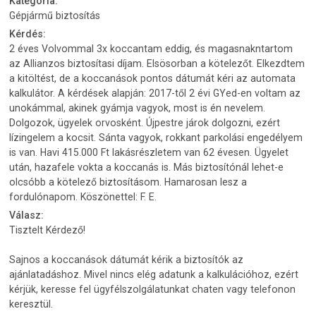
Kategória:
Gépjármű biztosítás
Kérdés:
2 éves Volvommal 3x koccantam eddig, és magasnakntartom
az Allianzos biztosítasi díjam. Elsösorban a kötelezőt. Elkezdtem
a kitöltést, de a koccanások pontos dátumát kéri az automata
kalkulátor. A kérdések alapján: 2017-től 2 évi GYed-en voltam az
unokámmal, akinek gyámja vagyok, most is én nevelem.
Dolgozok, ügyelek orvosként. Újpestre járok dolgozni, ezért
lízingelem a kocsit. Sánta vagyok, rokkant parkolási engedélyem
is van. Havi 415.000 Ft lakásrészletem van 62 évesen. Ügyelet
után, hazafele vokta a koccanás is. Más biztosítónál lehet-e
olcsóbb a kötelező biztosításom. Hamarosan lesz a
fordulónapom. Köszönettel: F. E.
Válasz:
Tisztelt Kérdező!
Sajnos a koccanások dátumát kérik a biztosítók az
ajánlatadáshoz. Mivel nincs elég adatunk a kalkulációhoz, ezért
kérjük, keresse fel ügyfélszolgálatunkat chaten vagy telefonon
keresztül.