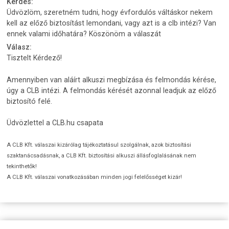
Kérdés:
Üdvözlöm, szeretném tudni, hogy évfordulós váltáskor nekem
kell az előző biztosítást lemondani, vagy azt is a clb intézi? Van
ennek valami időhatára? Köszönöm a válaszát
Válasz:
Tisztelt Kérdező!
Amennyiben van aláírt alkuszi megbízása és felmondás kérése,
úgy a CLB intézi. A felmondás kérését azonnal leadjuk az előző
biztosító felé.
Üdvözlettel a CLB.hu csapata
A CLB Kft. válaszai kizárólag tájékoztatásul szolgálnak, azok biztosítási
szaktanácsadásnak, a CLB Kft. biztosítási alkuszi állásfoglalásának nem
tekinthetők!
A CLB Kft. válaszai vonatkozásában minden jogi felelősséget kizár!