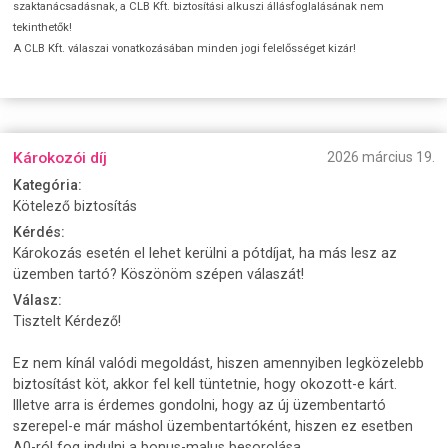
szaktanácsadásnak, a CLB Kft. biztosítási alkuszi állásfoglalásának nem
tekinthetők!
A CLB Kft. válaszai vonatkozásában minden jogi felelősséget kizár!
Károkozói díj
2026 március 19.
Kategória:
Kötelező biztosítás
Kérdés:
Károkozás esetén el lehet kerülni a pótdíjat, ha más lesz az
üzemben tartó? Köszönöm szépen válaszát!
Válasz:
Tisztelt Kérdező!
Ez nem kínál valódi megoldást, hiszen amennyiben legközelebb
biztosítást köt, akkor fel kell tüntetnie, hogy okozott-e kárt.
Illetve arra is érdemes gondolni, hogy az új üzembentartó
szerepel-e már máshol üzembentartóként, hiszen ez esetben
A0-ról fog indulni a bonus-malus besorolása.