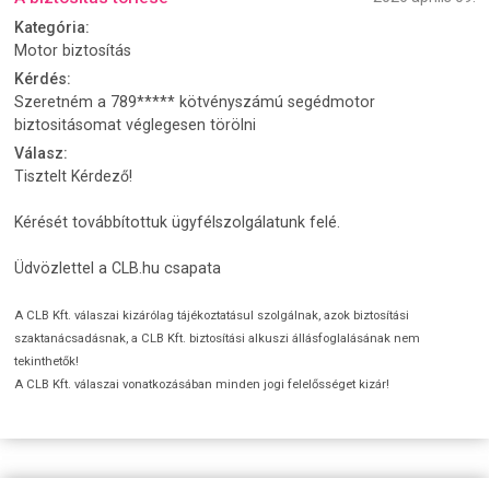
Kategória:
Motor biztosítás
Kérdés:
Szeretném a 789***** kötvényszámú segédmotor
biztositásomat véglegesen törölni
Válasz:
Tisztelt Kérdező!
Kérését továbbítottuk ügyfélszolgálatunk felé.
Üdvözlettel a CLB.hu csapata
A CLB Kft. válaszai kizárólag tájékoztatásul szolgálnak, azok biztosítási
szaktanácsadásnak, a CLB Kft. biztosítási alkuszi állásfoglalásának nem
tekinthetők!
A CLB Kft. válaszai vonatkozásában minden jogi felelősséget kizár!