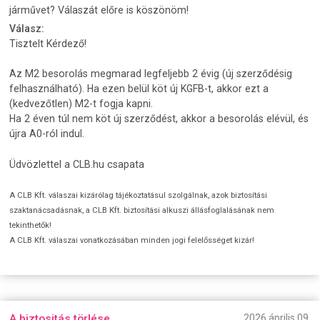
járművet? Válaszát előre is köszönöm!
Válasz:
Tisztelt Kérdező!
Az M2 besorolás megmarad legfeljebb 2 évig (új szerződésig
felhasználható). Ha ezen belül köt új KGFB-t, akkor ezt a
(kedvezőtlen) M2-t fogja kapni.
Ha 2 éven túl nem köt új szerződést, akkor a besorolás elévül, és
újra A0-ról indul.
Üdvözlettel a CLB.hu csapata
A CLB Kft. válaszai kizárólag tájékoztatásul szolgálnak, azok biztosítási
szaktanácsadásnak, a CLB Kft. biztosítási alkuszi állásfoglalásának nem
tekinthetők!
A CLB Kft. válaszai vonatkozásában minden jogi felelősséget kizár!
A biztositás törlése
2026 április 09.