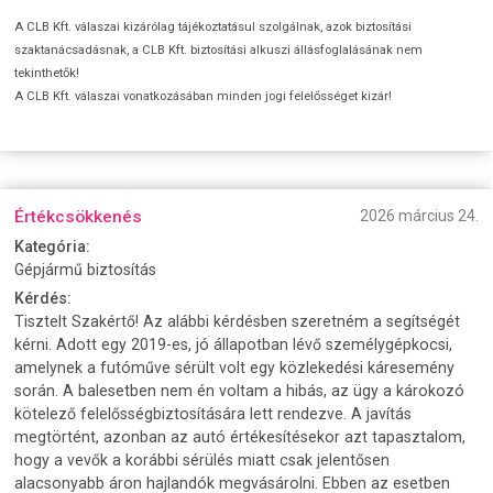
A CLB Kft. válaszai kizárólag tájékoztatásul szolgálnak, azok biztosítási
szaktanácsadásnak, a CLB Kft. biztosítási alkuszi állásfoglalásának nem
tekinthetők!
A CLB Kft. válaszai vonatkozásában minden jogi felelősséget kizár!
Értékcsökkenés
2026 március 24.
Kategória:
Gépjármű biztosítás
Kérdés:
Tisztelt Szakértő! Az alábbi kérdésben szeretném a segítségét
kérni. Adott egy 2019-es, jó állapotban lévő személygépkocsi,
amelynek a futóműve sérült volt egy közlekedési káresemény
során. A balesetben nem én voltam a hibás, az ügy a károkozó
kötelező felelősségbiztosítására lett rendezve. A javítás
megtörtént, azonban az autó értékesítésekor azt tapasztalom,
hogy a vevők a korábbi sérülés miatt csak jelentősen
alacsonyabb áron hajlandók megvásárolni. Ebben az esetben