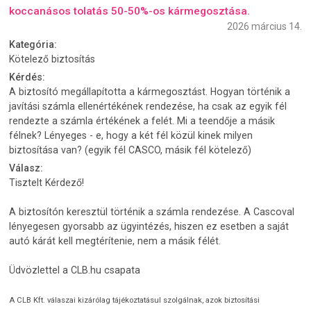
koccanásos tolatás 50-50%-os kármegosztása.
2026 március 14.
Kategória:
Kötelező biztosítás
Kérdés:
A biztosító megállapította a kármegosztást. Hogyan történik a
javítási számla ellenértékének rendezése, ha csak az egyik fél
rendezte a számla értékének a felét. Mi a teendője a másik
félnek? Lényeges - e, hogy a két fél közül kinek milyen
biztosítása van? (egyik fél CASCO, másik fél kötelező)
Válasz:
Tisztelt Kérdező!
A biztosítón keresztül történik a számla rendezése. A Cascoval
lényegesen gyorsabb az ügyintézés, hiszen ez esetben a saját
autó kárát kell megtérítenie, nem a másik félét.
Üdvözlettel a CLB.hu csapata
A CLB Kft. válaszai kizárólag tájékoztatásul szolgálnak, azok biztosítási