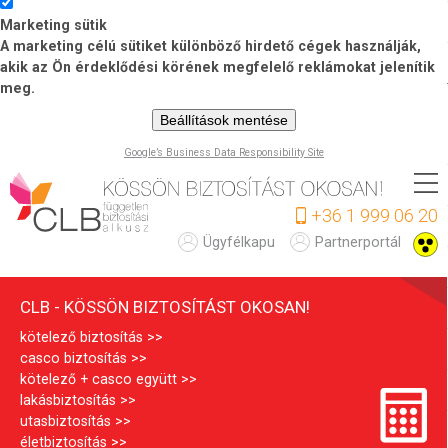
Marketing sütik
A marketing célú sütiket különböző hirdető cégek használják,
akik az Ön érdeklődési körének megfelelő reklámokat jelenítik
meg.
Beállítások mentése
Google’s Business Data Responsibility Site
Ugrás
a
+36 1 999 06 20
tartalomra
C
Ügyfélkapu
Partnerportál
L
CLB - KÖSSÖN BIZTOSÍTÁST OKOSAN!
B
kötelező biztosítás
casco biztosítás
kötelező + casco együtt
lakásbiztosítás
utasbiztosítás
életbiztosítás