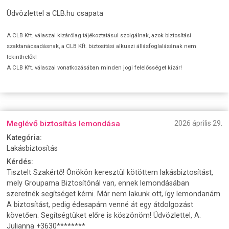
Üdvözlettel a CLB.hu csapata
A CLB Kft. válaszai kizárólag tájékoztatásul szolgálnak, azok biztosítási
szaktanácsadásnak, a CLB Kft. biztosítási alkuszi állásfoglalásának nem
tekinthetők!
A CLB Kft. válaszai vonatkozásában minden jogi felelősséget kizár!
Meglévő biztosítás lemondása
2026 április 29.
Kategória:
Lakásbiztosítás
Kérdés:
Tisztelt Szakértő! Önökön keresztül kötöttem lakásbiztosítást,
mely Groupama Biztosítónál van, ennek lemondásában
szeretnék segítséget kérni. Már nem lakunk ott, így lemondanám.
A biztosítást, pedig édesapám venné át egy átdolgozást
követően. Segítségtüket előre is köszönöm! Üdvözlettel, A.
Julianna +3630********