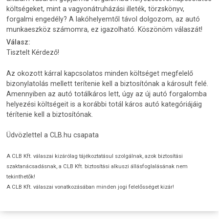
költségeket, mint a vagyonátruházási illeték, törzskönyv,
forgalmi engedély? A lakóhelyemtől távol dolgozom, az autó
munkaeszköz számomra, ez igazolható. Köszönöm válaszát!
Válasz:
Tisztelt Kérdező!
Az okozott kárral kapcsolatos minden költséget megfelelő
bizonylatolás mellett terítenie kell a biztosítónak a károsult felé.
Amennyiben az autó totálkáros lett, úgy az új autó forgalomba
helyezési költségeit is a korábbi totál káros autó kategóriájáig
térítenie kell a biztosítónak.
Üdvözlettel a CLB.hu csapata
A CLB Kft. válaszai kizárólag tájékoztatásul szolgálnak, azok biztosítási
szaktanácsadásnak, a CLB Kft. biztosítási alkuszi állásfoglalásának nem
tekinthetők!
A CLB Kft. válaszai vonatkozásában minden jogi felelősséget kizár!