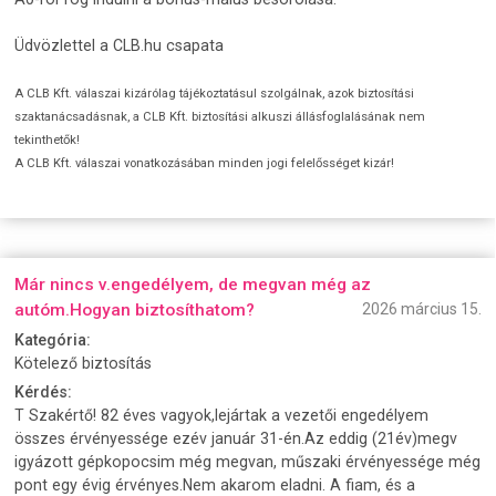
Üdvözlettel a CLB.hu csapata
A CLB Kft. válaszai kizárólag tájékoztatásul szolgálnak, azok biztosítási
szaktanácsadásnak, a CLB Kft. biztosítási alkuszi állásfoglalásának nem
tekinthetők!
A CLB Kft. válaszai vonatkozásában minden jogi felelősséget kizár!
Már nincs v.engedélyem, de megvan még az
autóm.Hogyan biztosíthatom?
2026 március 15.
Kategória:
Kötelező biztosítás
Kérdés:
T Szakértő! 82 éves vagyok,lejártak a vezetői engedélyem
összes érvényessége ezév január 31-én.Az eddig (21év)megv
igyázott gépkopocsim még megvan, műszaki érvényessége még
pont egy évig érvényes.Nem akarom eladni. A fiam, és a