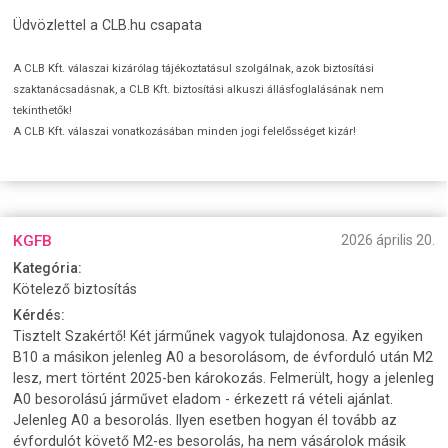
Üdvözlettel a CLB.hu csapata
A CLB Kft. válaszai kizárólag tájékoztatásul szolgálnak, azok biztosítási
szaktanácsadásnak, a CLB Kft. biztosítási alkuszi állásfoglalásának nem
tekinthetők!
A CLB Kft. válaszai vonatkozásában minden jogi felelősséget kizár!
KGFB
2026 április 20.
Kategória:
Kötelező biztosítás
Kérdés:
Tisztelt Szakértő! Két járműnek vagyok tulajdonosa. Az egyiken
B10 a másikon jelenleg A0 a besorolásom, de évforduló után M2
lesz, mert történt 2025-ben károkozás. Felmerült, hogy a jelenleg
A0 besorolású járművet eladom - érkezett rá vételi ajánlat.
Jelenleg A0 a besorolás. Ilyen esetben hogyan él tovább az
évfordulót követő M2-es besorolás, ha nem vásárolok másik