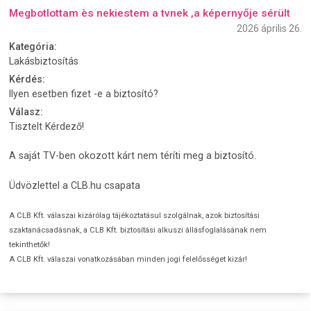
Megbotlottam ès nekiestem a tvnek ,a képernyője sérült
2026 április 26.
Kategória:
Lakásbiztosítás
Kérdés:
Ilyen esetben fizet -e a biztosító?
Válasz:
Tisztelt Kérdező!
A saját TV-ben okozott kárt nem téríti meg a biztosító.
Üdvözlettel a CLB.hu csapata
A CLB Kft. válaszai kizárólag tájékoztatásul szolgálnak, azok biztosítási
szaktanácsadásnak, a CLB Kft. biztosítási alkuszi állásfoglalásának nem
tekinthetők!
A CLB Kft. válaszai vonatkozásában minden jogi felelősséget kizár!