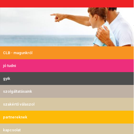
CLB - magunkról
jó tudni
gyik
szolgáltatásaink
szakértő válaszol
partnereknek
kapcsolat