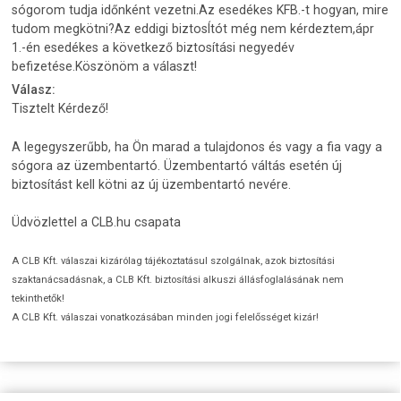
sógorom tudja időnként vezetni.Az esedékes KFB.-t hogyan, mire
tudom megkötni?Az eddigi biztosÍtót még nem kérdeztem,ápr
1.-én esedékes a következő biztosítási negyedév
befizetése.Köszönöm a választ!
Válasz:
Tisztelt Kérdező!
A legegyszerűbb, ha Ön marad a tulajdonos és vagy a fia vagy a
sógora az üzembentartó. Üzembentartó váltás esetén új
biztosítást kell kötni az új üzembentartó nevére.
Üdvözlettel a CLB.hu csapata
A CLB Kft. válaszai kizárólag tájékoztatásul szolgálnak, azok biztosítási
szaktanácsadásnak, a CLB Kft. biztosítási alkuszi állásfoglalásának nem
tekinthetők!
A CLB Kft. válaszai vonatkozásában minden jogi felelősséget kizár!