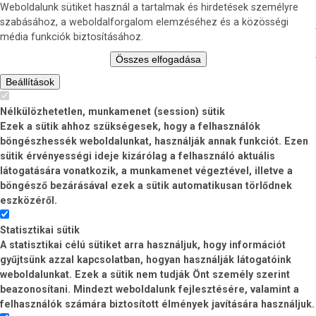
Weboldalunk sütiket használ a tartalmak és hirdetések személyre
szabásához, a weboldalforgalom elemzéséhez és a közösségi
média funkciók biztosításához.
Összes elfogadása
Beállítások
Nélkülözhetetlen, munkamenet (session) sütik
Ezek a sütik ahhoz szükségesek, hogy a felhasználók
böngészhessék weboldalunkat, használják annak funkciót. Ezen
sütik érvényességi ideje kizárólag a felhasználó aktuális
látogatására vonatkozik, a munkamenet végeztével, illetve a
böngésző bezárásával ezek a sütik automatikusan törlődnek
eszközéről.
Statisztikai sütik
A statisztikai célú sütiket arra használjuk, hogy információt
gyűjtsünk azzal kapcsolatban, hogyan használják látogatóink
weboldalunkat. Ezek a sütik nem tudják Önt személy szerint
beazonosítani. Mindezt weboldalunk fejlesztésére, valamint a
felhasználók számára biztosított élmények javítására használjuk.