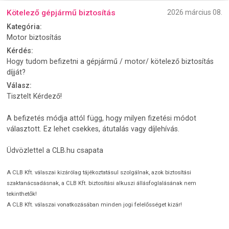
Kötelező gépjármű biztosítás
2026 március 08.
Kategória:
Motor biztosítás
Kérdés:
Hogy tudom befizetni a gépjármű / motor/ kötelező biztosítás
díjját?
Válasz:
Tisztelt Kérdező!
A befizetés módja attól függ, hogy milyen fizetési módot
választott. Ez lehet csekkes, átutalás vagy díjlehívás.
Üdvözlettel a CLB.hu csapata
A CLB Kft. válaszai kizárólag tájékoztatásul szolgálnak, azok biztosítási
szaktanácsadásnak, a CLB Kft. biztosítási alkuszi állásfoglalásának nem
tekinthetők!
A CLB Kft. válaszai vonatkozásában minden jogi felelősséget kizár!