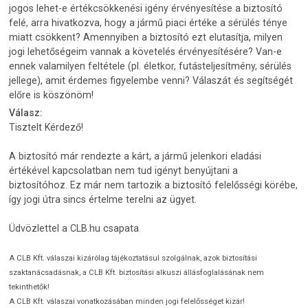
jogos lehet-e értékcsökkenési igény érvényesítése a biztosító
felé, arra hivatkozva, hogy a jármű piaci értéke a sérülés ténye
miatt csökkent? Amennyiben a biztosító ezt elutasítja, milyen
jogi lehetőségeim vannak a követelés érvényesítésére? Van-e
ennek valamilyen feltétele (pl. életkor, futásteljesítmény, sérülés
jellege), amit érdemes figyelembe venni? Válaszát és segítségét
előre is köszönöm!
Válasz:
Tisztelt Kérdező!
A biztosító már rendezte a kárt, a jármű jelenkori eladási
értékével kapcsolatban nem tud igényt benyújtani a
biztosítóhoz. Ez már nem tartozik a biztosító felelősségi körébe,
így jogi útra sincs értelme terelni az ügyet.
Üdvözlettel a CLB.hu csapata
A CLB Kft. válaszai kizárólag tájékoztatásul szolgálnak, azok biztosítási
szaktanácsadásnak, a CLB Kft. biztosítási alkuszi állásfoglalásának nem
tekinthetők!
A CLB Kft. válaszai vonatkozásában minden jogi felelősséget kizár!