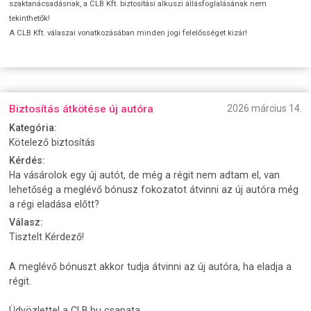
szaktanácsadásnak, a CLB Kft. biztosítási alkuszi állásfoglalásának nem
tekinthetők!
A CLB Kft. válaszai vonatkozásában minden jogi felelősséget kizár!
Biztosítás átkötése új autóra
2026 március 14.
Kategória:
Kötelező biztosítás
Kérdés:
Ha vásárolok egy új autót, de még a régit nem adtam el, van
lehetőség a meglévő bónusz fokozatot átvinni az új autóra még
a régi eladása előtt?
Válasz:
Tisztelt Kérdező!
A meglévő bónuszt akkor tudja átvinni az új autóra, ha eladja a
régit.
Üdvözlettel a CLB.hu csapata