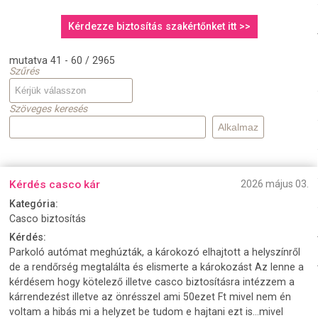
Kérdezze biztosítás szakértőnket itt >>
mutatva 41 - 60 / 2965
Szűrés
Szöveges keresés
Kérdés casco kár
2026 május 03.
Kategória:
Casco biztosítás
Kérdés:
Parkoló autómat meghúzták, a károkozó elhajtott a helyszínről
de a rendőrség megtalálta és elismerte a károkozást Az lenne a
kérdésem hogy kötelező illetve casco biztosításra intézzem a
kárrendezést illetve az önrésszel ami 50ezet Ft mivel nem én
voltam a hibás mi a helyzet be tudom e hajtani ezt is...mivel