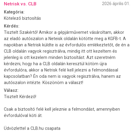
Netrisk vs. CLB
2026 április 01.
Kategória:
Kötelező biztosítás
Kérdés:
Tisztelt Szakértő! Amikor a gépjárművemet vásároltam, akkor
az eladó autószalon a Neteisk oldalán kötötte meg a KGFB-t. A
napokban a Netrisk küldte is az évfordulós emlékeztetőt, de én a
CLB oldalán vagyok regisztrálva, mindig itt ott kezeltem és
jelenleg is ott kezelem minden biztosítást. Azt szeretném
kérdezni, hogy ha a CLB oldalán keresztül kötöm újra
évfordulóra, akkor a Netrisk felé kell jelezni a felmondással
kapcsolatban? Én oda nem is vagyok regisztrálva, hanem az
autószalon intézte. Köszönöm a választ!
Válasz:
Tisztelt Kérdező!
Csak a biztosító felé kell jeleznie a felmondást, amennyiben
évfordulóval köti át.
Üdvözlettel a CLB.hu csapata