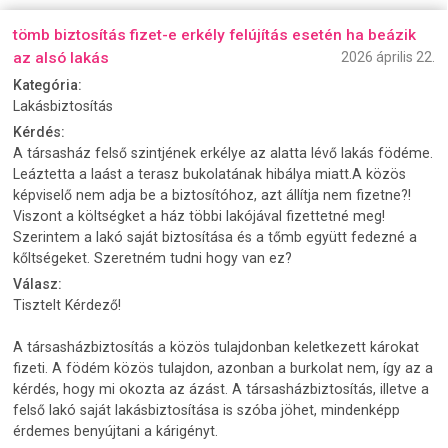
tömb biztosítás fizet-e erkély felújítás esetén ha beázik
az alsó lakás
2026 április 22.
Kategória:
Lakásbiztosítás
Kérdés:
A társasház felső szintjének erkélye az alatta lévő lakás födéme.
Leáztetta a laást a terasz bukolatának hibálya miatt.A közös
képviselő nem adja be a biztosítóhoz, azt állítja nem fizetne?!
Viszont a költségket a ház többi lakójával fizettetné meg!
Szerintem a lakó saját biztosítása és a tőmb együtt fedezné a
kőltségeket. Szeretném tudni hogy van ez?
Válasz:
Tisztelt Kérdező!
A társasházbiztosítás a közös tulajdonban keletkezett károkat
fizeti. A födém közös tulajdon, azonban a burkolat nem, így az a
kérdés, hogy mi okozta az ázást. A társasházbiztosítás, illetve a
felső lakó saját lakásbiztosítása is szóba jöhet, mindenképp
érdemes benyújtani a kárigényt.