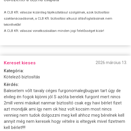
A CLB Kft. válaszai kizárólag tájékoztatásul szolgálnak, azok biztosítási
szaktanácsadásnak, a CLB Kft. biztosítási alkuszi állásfoglalásának nem
tekinthetők!
A CLB Kft. válaszai vonatkozásában minden jogi felelősséget kizár!
Kereset kieses
2026 március 13.
Kategória:
Kötelező biztosítás
Kérdés:
Balesetem vólt tavaly céges furgonomalegbugyan tart úgy de
elvileg én fogok kijönni jól S azóta berelek furgont mert nincs
2mill venni másikat nanmar biztosító csak egy havi bérlet fizet
azt mondják ami így nem ok hisz volt kocsim most nincs
vennieg nem tudok dolgozzni meg kell ahhoz meg bérelnek kell
annyit még nem keresek hogy vételre is eltegyek mivel fizetnem
kell bérlet!!!!