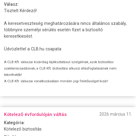
Válasz:
Tisztelt Kérdező!
A keresetveszteség meghatározására nincs általános szabály,
többnyire személyi sérülés esetén fizet a biztosító
keresetkiesést.
Üdvözlettel a CLB.hu csapata
A CLB Kft. válaszai kizárólag tájékoztatásul szolgálnak, azok biztosítási
szaktanácsadásnak, a CLB Kft. biztosítási alkuszi állásfoglalásának nem
tekinthetők!
A CLB Kft. válaszai vonatkozásában minden jogi felelősséget kizár!
Kötelező évfordulóján váltás
2026 március 11.
Kategória:
Kötelező biztosítás