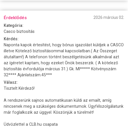
Érdeklődés
2026 március 02.
Kategória:
Casco biztosítás
Kérdés:
Naponta kapok értesítést, hogy bónus igazolást küldjek a CASCO
illetve Kötelező biztosításommal kapcsolatban.( Az Összeget
átutaltam!) A telefonon történt beszélgetésünk alkalmával azt
az ígéretet kaptam, hogy ezeket Önök beszerzik. ( A kötelező
biztosítás évfordulója március 31.) Gk. MI***** Kötvényszám
32**** Ajánlatszám.45***
Válasz:
Tisztelt Kérdező!
A rendszerünk sajnos automatikusan küldi az emailt, amíg
nincsenek meg a szükséges dokumentumok. Ügyfélszolgálatunk
már foglalkozik az üggyel. Köszönjük a türelmét!
Üdvözlettel a CLB.hu csapata