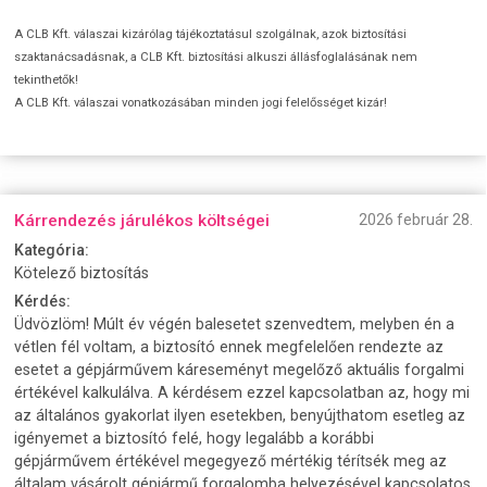
A CLB Kft. válaszai kizárólag tájékoztatásul szolgálnak, azok biztosítási
szaktanácsadásnak, a CLB Kft. biztosítási alkuszi állásfoglalásának nem
tekinthetők!
A CLB Kft. válaszai vonatkozásában minden jogi felelősséget kizár!
Kárrendezés járulékos költségei
2026 február 28.
Kategória:
Kötelező biztosítás
Kérdés:
Üdvözlöm! Múlt év végén balesetet szenvedtem, melyben én a
vétlen fél voltam, a biztosító ennek megfelelően rendezte az
esetet a gépjárművem káreseményt megelőző aktuális forgalmi
értékével kalkulálva. A kérdésem ezzel kapcsolatban az, hogy mi
az általános gyakorlat ilyen esetekben, benyújthatom esetleg az
igényemet a biztosító felé, hogy legalább a korábbi
gépjárművem értékével megegyező mértékig térítsék meg az
általam vásárolt gépjármű forgalomba helyezésével kapcsolatos