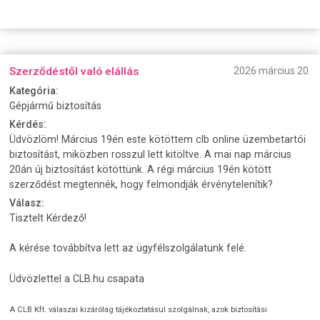
Szerződéstől való elállás
2026 március 20.
Kategória:
Gépjármű biztosítás
Kérdés:
Üdvözlöm! Március 19én este kötöttem clb online üzembetartói
biztosítást, miközben rosszul lett kitöltve. A mai nap március
20án új biztosítást kötöttünk. A régi március 19én kötött
szerződést megtennék, hogy felmondják érvénytelenítik?
Válasz:
Tisztelt Kérdező!
A kérése továbbítva lett az ügyfélszolgálatunk felé.
Üdvözlettel a CLB.hu csapata
A CLB Kft. válaszai kizárólag tájékoztatásul szolgálnak, azok biztosítási