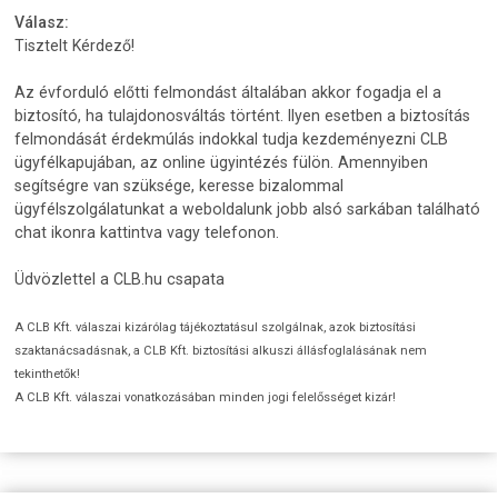
Válasz:
Tisztelt Kérdező!
Az évforduló előtti felmondást általában akkor fogadja el a
biztosító, ha tulajdonosváltás történt. Ilyen esetben a biztosítás
felmondását érdekmúlás indokkal tudja kezdeményezni CLB
ügyfélkapujában, az online ügyintézés fülön. Amennyiben
segítségre van szüksége, keresse bizalommal
ügyfélszolgálatunkat a weboldalunk jobb alsó sarkában található
chat ikonra kattintva vagy telefonon.
Üdvözlettel a CLB.hu csapata
A CLB Kft. válaszai kizárólag tájékoztatásul szolgálnak, azok biztosítási
szaktanácsadásnak, a CLB Kft. biztosítási alkuszi állásfoglalásának nem
tekinthetők!
A CLB Kft. válaszai vonatkozásában minden jogi felelősséget kizár!