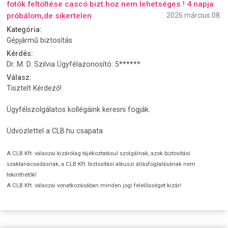
fotók feltöltése cascó bizt.hoz nem lehetséges ! 4 napja
próbálom,de sikertelen
2026 március 08.
Kategória:
Gépjármű biztosítás
Kérdés:
Dr. M. D. Szilvia Ügyfélazonosító: 5******
Válasz:
Tisztelt Kérdező!
Ügyfélszolgálatos kollégáink keresni fogják.
Üdvözlettel a CLB.hu csapata
A CLB Kft. válaszai kizárólag tájékoztatásul szolgálnak, azok biztosítási
szaktanácsadásnak, a CLB Kft. biztosítási alkuszi állásfoglalásának nem
tekinthetők!
A CLB Kft. válaszai vonatkozásában minden jogi felelősséget kizár!