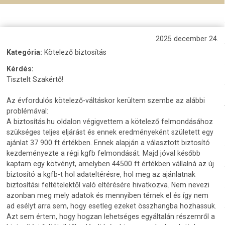
2025 december 24.
Kategória:
Kötelező biztosítás
Kérdés:
Tisztelt Szakértő!
Az évfordulós kötelező-váltáskor kerültem szembe az alábbi
problémával:
A biztosítás.hu oldalon végigvettem a kötelező felmondásához
szükséges teljes eljárást és ennek eredményeként született egy
ajánlat 37 900 ft értékben. Ennek alapján a választott biztosító
kezdeményezte a régi kgfb felmondását. Majd jóval később
kaptam egy kötvényt, amelyben 44500 ft értékben vállalná az új
biztosító a kgfb-t hol adateltérésre, hol meg az ajánlatnak
biztosítási feltételektől való eltérésére hivatkozva. Nem nevezi
azonban meg mely adatok és mennyiben térnek el és így nem
ad esélyt arra sem, hogy esetleg ezeket összhangba hozhassuk.
Azt sem értem, hogy hogzan lehetséges egyáltalán részemről a