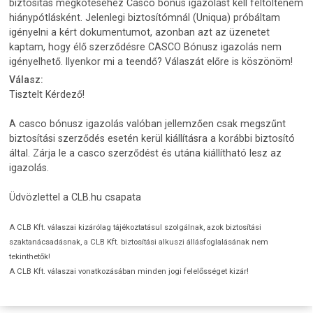
biztosítás megkötéséhez Casco bonus igazolást kell feltöltenem
hiánypótlásként. Jelenlegi biztosítómnál (Uniqua) próbáltam
igényelni a kért dokumentumot, azonban azt az üzenetet
kaptam, hogy élő szerződésre CASCO Bónusz igazolás nem
igényelhető. Ilyenkor mi a teendő? Válaszát előre is köszönöm!
Válasz:
Tisztelt Kérdező!
A casco bónusz igazolás valóban jellemzően csak megszűnt
biztosítási szerződés esetén kerül kiállításra a korábbi biztosító
által. Zárja le a casco szerződést és utána kiállítható lesz az
igazolás.
Üdvözlettel a CLB.hu csapata
A CLB Kft. válaszai kizárólag tájékoztatásul szolgálnak, azok biztosítási
szaktanácsadásnak, a CLB Kft. biztosítási alkuszi állásfoglalásának nem
tekinthetők!
A CLB Kft. válaszai vonatkozásában minden jogi felelősséget kizár!