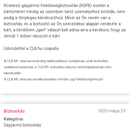
Kötelező gépjármű-felelősségbiztosítás (KGFB) esetén a
kártörténet mindig az üzemben tartó személyéhez kötődik, nem
pedig a tényleges károkozóhoz. Mivel az Ön nevén van a
biztosítás, és a biztosító az Ön szerződése alapján rendezte a
kárt, a kérdőíven „Igen” választ kell adnia arra a kérdésre, hogy az
elmúlt 1 évben okozott-e kárt.
Üdvözlettel a CLB.hu csapata
A CLB Kft. válaszai kizárólag tájékoztatásul szolgálnak, azok biztosítási
szaktanácsadásnak, a CLB Kft. biztosítási alkuszi állásfoglalásának nem
tekinthetők!
A CLB Kft. válaszai vonatkozásában minden jogi felelősséget kizár!
Biztosítás
2025 május 23.
Kategória:
Gépjármű biztosítás