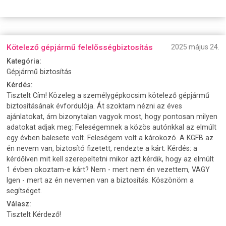
Kötelező gépjármű felelősségbiztosítás
2025 május 24.
Kategória:
Gépjármű biztosítás
Kérdés:
Tisztelt Cím! Közeleg a személygépkocsim kötelező gépjármű
biztosításának évfordulója. Át szoktam nézni az éves
ajánlatokat, ám bizonytalan vagyok most, hogy pontosan milyen
adatokat adjak meg: Feleségemnek a közös autónkkal az elmúlt
egy évben balesete volt. Feleségem volt a károkozó. A KGFB az
én nevem van, biztosító fizetett, rendezte a kárt. Kérdés: a
kérdőíven mit kell szerepeltetni mikor azt kérdik, hogy az elmúlt
1 évben okoztam-e kárt? Nem - mert nem én vezettem, VAGY
Igen - mert az én nevemen van a biztosítás. Köszönöm a
segítséget.
Válasz:
Tisztelt Kérdező!