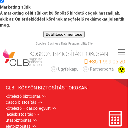
Marketing sütik
A marketing célú sütiket különböző hirdető cégek használják,
akik az Ön érdeklődési körének megfelelő reklámokat jelenítik
meg.
Beállítások mentése
Google’s Business Data Responsibility Site
Ugrás
a
+36 1 999 06 20
tartalomra
C
Ügyfélkapu
Partnerportál
L
CLB - KÖSSÖN BIZTOSÍTÁST OKOSAN!
B
kötelező biztosítás
casco biztosítás
kötelező + casco együtt
lakásbiztosítás
utasbiztosítás
életbiztosítás