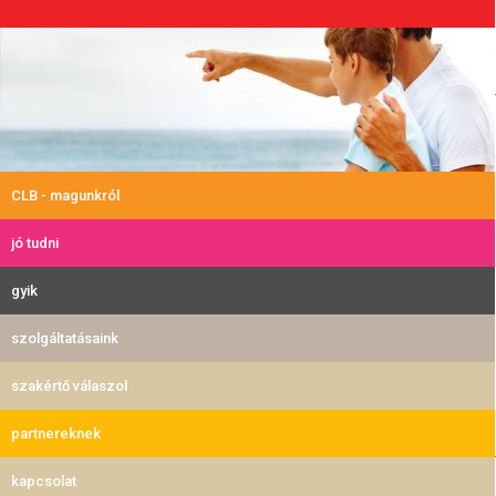
CLB - magunkról
jó tudni
gyik
szolgáltatásaink
szakértő válaszol
partnereknek
kapcsolat