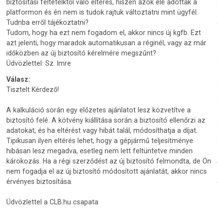
biztosítási feltételktől való eltérés, hiszen azok ele adottak a
platformon és én nem is tudok rajtuk változtatni mint ügyfél.
Tudnba erről tájékoztatni?
Tudom, hogy ha ezt nem fogadom el, akkor nincs új kgfb. Ezt
azt jelenti, hogy maradok automatikusan a réginél, vagy az már
időközben az új biztosító kérelmére megszűnt?
Üdvözlettel: Sz. Imre
Válasz:
Tisztelt Kérdező!
A kalkuláció során egy előzetes ajánlatot lesz közvetítve a
biztosító felé. A kötvény kiállítása során a biztosító ellenőrzi az
adatokat, és ha eltérést vagy hibát talál, módosíthatja a díjat.
Tipikusan ilyen eltérés lehet, hogy a gépjármű teljesítménye
hibásan lesz megadva, esetleg nem lett feltüntetve minden
károkozás. Ha a régi szerződést az új biztosító felmondta, de Ön
nem fogadja el az új biztosító módosított ajánlatát, akkor nincs
érvényes biztosítása.
Üdvözlettel a CLB.hu csapata