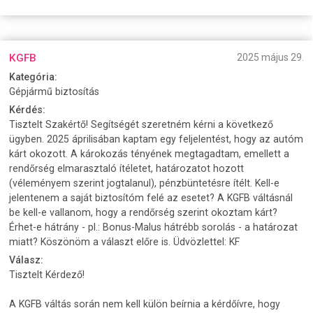
KGFB
2025 május 29.
Kategória:
Gépjármű biztosítás
Kérdés:
Tisztelt Szakértő! Segítségét szeretném kérni a következő
ügyben. 2025 áprilisában kaptam egy feljelentést, hogy az autóm
kárt okozott. A károkozás tényének megtagadtam, emellett a
rendőrség elmarasztaló ítéletet, határozatot hozott
(véleményem szerint jogtalanul), pénzbüntetésre ítélt. Kell-e
jelentenem a saját biztosítóm felé az esetet? A KGFB váltásnál
be kell-e vallanom, hogy a rendőrség szerint okoztam kárt?
Érhet-e hátrány - pl.: Bonus-Malus hátrébb sorolás - a határozat
miatt? Köszönöm a választ előre is. Üdvözlettel: KF
Válasz:
Tisztelt Kérdező!
A KGFB váltás során nem kell külön beírnia a kérdőívre, hogy