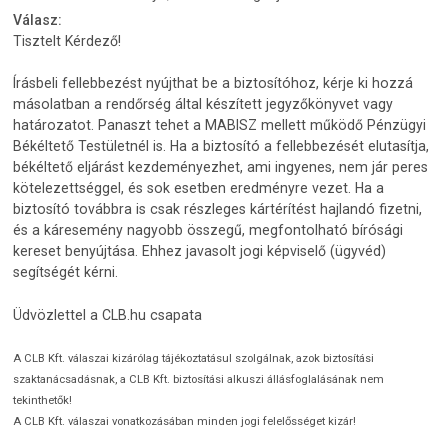
Válasz:
Tisztelt Kérdező!
Írásbeli fellebbezést nyújthat be a biztosítóhoz, kérje ki hozzá
másolatban a rendőrség által készített jegyzőkönyvet vagy
határozatot. Panaszt tehet a MABISZ mellett működő Pénzügyi
Békéltető Testületnél is. Ha a biztosító a fellebbezését elutasítja,
békéltető eljárást kezdeményezhet, ami ingyenes, nem jár peres
kötelezettséggel, és sok esetben eredményre vezet. Ha a
biztosító továbbra is csak részleges kártérítést hajlandó fizetni,
és a káresemény nagyobb összegű, megfontolható bírósági
kereset benyújtása. Ehhez javasolt jogi képviselő (ügyvéd)
segítségét kérni.
Üdvözlettel a CLB.hu csapata
A CLB Kft. válaszai kizárólag tájékoztatásul szolgálnak, azok biztosítási
szaktanácsadásnak, a CLB Kft. biztosítási alkuszi állásfoglalásának nem
tekinthetők!
A CLB Kft. válaszai vonatkozásában minden jogi felelősséget kizár!