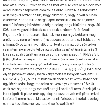
haladtam a főúton, majd lekanyarodtam a házamhoz és amikor
már az autóm 90 fokban volt és már az első kereke a hídon volt
akkor belém csapódott oldalról az autó. Kihívtuk a rendőröket
akik megkérdezték az úrt, hogy elismeri-e, hogy o volt a hibás,
elismerte. Kitöltöttük a sárga lapot beadtuk a biztosítójához,
majd 2 hónapig húzódott addig a dolog, hogy kiküldték, hogy 50-
50%-ban vagyunk hibásak ezért csak a károm felét fizetik.
Engem azért mondanak hibásnak mert nem győződtem meg
arról, hogy nem előznek-e (megbizonyosodtam, ezt többször ki
is hangsúlyoztam, mivel előbb történt volna az ütközés akkor
szerintem nem pedig telibe az oldalba csap) utánajártam és 3
kresz szabályt találtam ami viszont engem igazol: 1. ⁠KRESZ 31.
§ (6): „Balra bekanyarodó jármű vezetője a manővert csak akkor
kezdheti meg, ha meggyőződött arról, hogy a mögötte lévő
jármű nem kezdett előzésbe.” 2. KRESZ 34. § (1)–(2): „Előzni tilos
olyan járművet, amely balra kanyarodását irányjelzővel jelzi.” 3.
KRESZ 3. § (1): „A közúti közlekedésben részt vevők kötelesek
úgy közlekedni, hogy másokat ne veszélyeztessenek.” Az Úr
csak azt hajtott, hogy ezeknél a régi kocsiknál nem látszik jól az
index (golf 4) plusz már egy elég hosszú út volt mögötte, mivel
külföldről ment haza. Mit tudok tenni, fellebbezni tudok esetlég
és mi a következménye, ha azt se fogadják el?