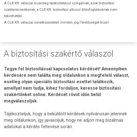
A CLB Kft. válaszai kizárólag tájékoztatásul szolgálnak, azok biztosítási
szaktanácsadásnak, a CLB Kft. biztosítási alkuszi állásfoglalásának nem
tekinthetők!
A CLB Kft. válaszai vonatkozásában minden jogi felelősséget kizár!
A biztosítási szakértő válaszol
Tegye fel biztosítással kapcsolatos kérdését! Amennyiben
kérdésére nem találta meg oldalunkon a megfelelő választ,
esetleg olyan speciális biztosítási esettel találkozik,
amellyel nem tudja, kihez forduljon, keresse biztosítási
szakértőnket online. Kérdését rövid időn belül
megválaszoljuk.
Tájékoztatjuk, hogy a beküldött kérdések nyilvánosan jelennek
meg oldalunkon, így javasoljuk, hogy ne adjon meg bizalmas
adatokat a kérdés feltevése során.