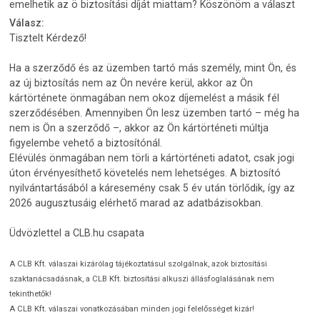
emelhetik az ö biztosítási díját miattam? Köszönöm a választ
Válasz:
Tisztelt Kérdező!
Ha a szerződő és az üzemben tartó más személy, mint Ön, és
az új biztosítás nem az Ön nevére kerül, akkor az Ön
kártörténete önmagában nem okoz díjemelést a másik fél
szerződésében. Amennyiben Ön lesz üzemben tartó – még ha
nem is Ön a szerződő –, akkor az Ön kártörténeti múltja
figyelembe vehető a biztosítónál.
Elévülés önmagában nem törli a kártörténeti adatot, csak jogi
úton érvényesíthető követelés nem lehetséges. A biztosító
nyilvántartásából a káresemény csak 5 év után törlődik, így az
2026 augusztusáig elérhető marad az adatbázisokban.
Üdvözlettel a CLB.hu csapata
A CLB Kft. válaszai kizárólag tájékoztatásul szolgálnak, azok biztosítási
szaktanácsadásnak, a CLB Kft. biztosítási alkuszi állásfoglalásának nem
tekinthetők!
A CLB Kft. válaszai vonatkozásában minden jogi felelősséget kizár!