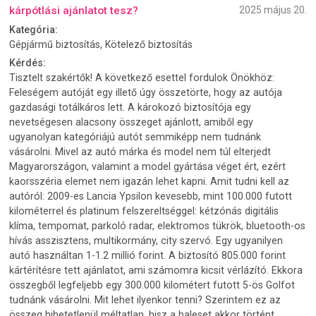
kárpótlási ajánlatot tesz?
2025 május 20.
Kategória:
Gépjármű biztosítás, Kötelező biztosítás
Kérdés:
Tisztelt szakértők! A következő esettel fordulok Önökhöz:
Feleségem autóját egy illető úgy összetörte, hogy az autója
gazdasági totálkáros lett. A károkozó biztosítója egy
nevetségesen alacsony összeget ajánlott, amiből egy
ugyanolyan kategóriájú autót semmiképp nem tudnánk
vásárolni. Mivel az autó márka és model nem túl elterjedt
Magyarországon, valamint a model gyártása véget ért, ezért
kaorsszéria elemet nem igazán lehet kapni. Amit tudni kell az
autóról: 2009-es Lancia Ypsilon kevesebb, mint 100.000 futott
kilométerrel és platinum felszereltséggel: kétzónás digitális
klíma, tempomat, parkoló radar, elektromos tükrök, bluetooth-os
hívás asszisztens, multikormány, city szervó. Egy ugyanilyen
autó használtan 1-1.2 millió forint. A biztosító 805.000 forint
kártérítésre tett ajánlatot, ami számomra kicsit vérlázító. Ekkora
összegből legfeljebb egy 300.000 kilométert futott 5-ös Golfot
tudnánk vásárolni. Mit lehet ilyenkor tenni? Szerintem ez az
összeg hihetetlenül méltatlan, hisz a baleset akkor történt,