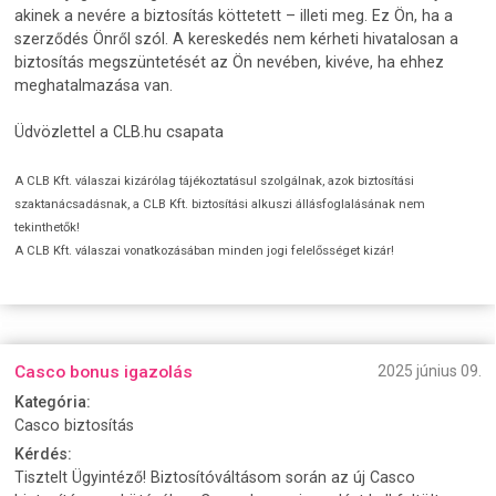
akinek a nevére a biztosítás köttetett – illeti meg. Ez Ön, ha a
szerződés Önről szól. A kereskedés nem kérheti hivatalosan a
biztosítás megszüntetését az Ön nevében, kivéve, ha ehhez
meghatalmazása van.
Üdvözlettel a CLB.hu csapata
A CLB Kft. válaszai kizárólag tájékoztatásul szolgálnak, azok biztosítási
szaktanácsadásnak, a CLB Kft. biztosítási alkuszi állásfoglalásának nem
tekinthetők!
A CLB Kft. válaszai vonatkozásában minden jogi felelősséget kizár!
Casco bonus igazolás
2025 június 09.
Kategória:
Casco biztosítás
Kérdés:
Tisztelt Ügyintéző! Biztosítóváltásom során az új Casco