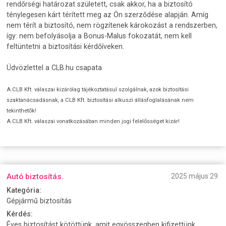
rendőrségi határozat született, csak akkor, ha a biztosító
ténylegesen kárt térített meg az Ön szerződése alapján. Amíg
nem térít a biztosító, nem rögzítenek károkozást a rendszerben,
így: nem befolyásolja a Bonus-Malus fokozatát, nem kell
feltüntetni a biztosítási kérdőíveken.
Üdvözlettel a CLB.hu csapata
A CLB Kft. válaszai kizárólag tájékoztatásul szolgálnak, azok biztosítási
szaktanácsadásnak, a CLB Kft. biztosítási alkuszi állásfoglalásának nem
tekinthetők!
A CLB Kft. válaszai vonatkozásában minden jogi felelősséget kizár!
Autó biztosítás.
2025 május 29.
Kategória:
Gépjármű biztosítás
Kérdés:
Éves biztosítást kötöttünk, amit egyösszegben kifizettünk.