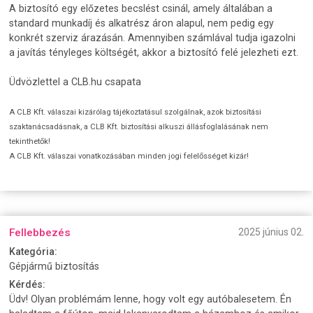
A biztosító egy előzetes becslést csinál, amely általában a
standard munkadíj és alkatrész áron alapul, nem pedig egy
konkrét szerviz árazásán. Amennyiben számlával tudja igazolni
a javítás tényleges költségét, akkor a biztosító felé jelezheti ezt.
Üdvözlettel a CLB.hu csapata
A CLB Kft. válaszai kizárólag tájékoztatásul szolgálnak, azok biztosítási
szaktanácsadásnak, a CLB Kft. biztosítási alkuszi állásfoglalásának nem
tekinthetők!
A CLB Kft. válaszai vonatkozásában minden jogi felelősséget kizár!
Fellebbezés
2025 június 02.
Kategória:
Gépjármű biztosítás
Kérdés:
Üdv! Olyan problémám lenne, hogy volt egy autóbalesetem. Én