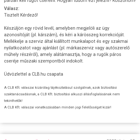
párban kell rugót cserélni. Hogyan tudom ezt jelezni? Köszönöm!
Válasz:
Tisztelt Kérdező!
Készüljön egy rövid levél, amelyben megjelöli az ügy
azonosítóját (pl. kárszám), és kéri a kárösszeg korrekcióját.
Mellékelje a szerviz által kiállított munkalapot és egy szakmai
nyilatkozatot vagy ajánlást (pl. márkaszerviz vagy autószerelő
műhely részéről), amely alátámasztja, hogy a rugók páros
cseréje műszaki szempontból indokolt.
Üdvözlettel a CLB.hu csapata
A CLB Kft. válaszai kizárólag tájékoztatásul szolgálnak, azok biztosítási
szaktanácsadásnak, a CLB Kft. biztosítási alkuszi állásfoglalásának nem
tekinthetők!
A CLB Kft. válaszai vonatkozásában minden jogi felelősséget kizár!