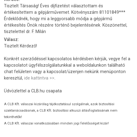
Tisztelt Társaság! Éves díjfizetést választottam és
értékesítettem a gépjárművemet. Kötvényszám 81101849***
Érdeklődnék, hogy mi a leggyorsabb módja a gépjármű
értékesítés Önök részére történő bejelentésének. Köszönettel,
tisztelettel dr. F. Milán
Válasz:
Tisztelt Kérdező!
Konkrét szerződéssel kapcsolatos kérdésben kérjük, vegye fel a
kapcsolatot ügyfélszolgálatunkkal a weboldalunkon található
chat felületen vagy a kapcsolat/üzenjen nekünk menüponton
keresztül,
ide kattintva >>
.
Üdvözlettel a CLB.hu csapata
A CLB Kft. válaszai kizárólag tájékoztatásul szolgálnak, azok biztosítási
szaktanácsadásnak, a CLB Kft. biztosítási alkuszi állásfoglalásának nem
tekinthetők!
A CLB Kft. válaszai vonatkozásában minden jogi felelősséget kizár!