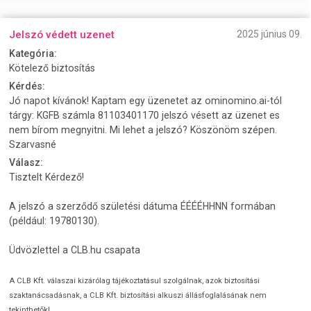
Jelszó védett uzenet
2025 június 09.
Kategória:
Kötelező biztosítás
Kérdés:
Jó napot kívánok! Kaptam egy üzenetet az ominomino.ai-tól
tárgy: KGFB számla 81103401170 jelszó vésett az üzenet es
nem bírom megnyitni. Mi lehet a jelszó? Köszönöm szépen.
Szarvasné
Válasz:
Tisztelt Kérdező!
A jelszó a szerződő születési dátuma ÉÉÉÉHHNN formában
(például: 19780130).
Üdvözlettel a CLB.hu csapata
A CLB Kft. válaszai kizárólag tájékoztatásul szolgálnak, azok biztosítási
szaktanácsadásnak, a CLB Kft. biztosítási alkuszi állásfoglalásának nem
tekinthetők!