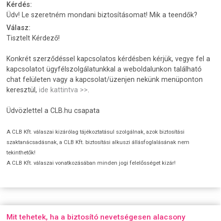
Kérdés:
Üdv! Le szeretném mondani biztosításomat! Mik a teendők?
Válasz:
Tisztelt Kérdező!
Konkrét szerződéssel kapcsolatos kérdésben kérjük, vegye fel a
kapcsolatot ügyfélszolgálatunkkal a weboldalunkon található
chat felületen vagy a kapcsolat/üzenjen nekünk menüponton
keresztül,
ide kattintva >>
.
Üdvözlettel a CLB.hu csapata
A CLB Kft. válaszai kizárólag tájékoztatásul szolgálnak, azok biztosítási
szaktanácsadásnak, a CLB Kft. biztosítási alkuszi állásfoglalásának nem
tekinthetők!
A CLB Kft. válaszai vonatkozásában minden jogi felelősséget kizár!
Mit tehetek, ha a biztosító nevetségesen alacsony