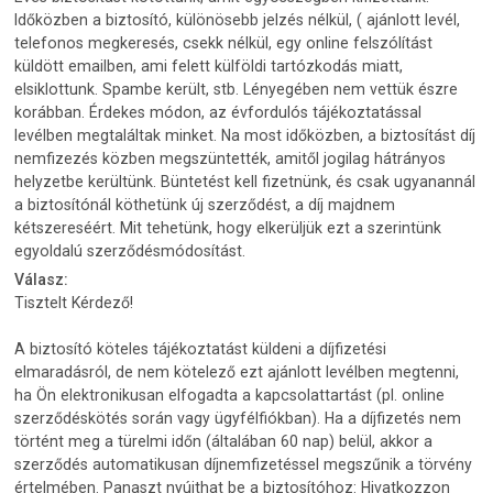
Időközben a biztosító, különösebb jelzés nélkül, ( ajánlott levél,
telefonos megkeresés, csekk nélkül, egy online felszólítást
küldött emailben, ami felett külföldi tartózkodás miatt,
elsiklottunk. Spambe került, stb. Lényegében nem vettük észre
korábban. Érdekes módon, az évfordulós tájékoztatással
levélben megtaláltak minket. Na most időközben, a biztosítást díj
nemfizezés közben megszüntették, amitől jogilag hátrányos
helyzetbe kerültünk. Büntetést kell fizetnünk, és csak ugyanannál
a biztosítónál köthetünk új szerződést, a díj majdnem
kétszereséért. Mit tehetünk, hogy elkerüljük ezt a szerintünk
egyoldalú szerződésmódosítást.
Válasz:
Tisztelt Kérdező!
A biztosító köteles tájékoztatást küldeni a díjfizetési
elmaradásról, de nem kötelező ezt ajánlott levélben megtenni,
ha Ön elektronikusan elfogadta a kapcsolattartást (pl. online
szerződéskötés során vagy ügyfélfiókban). Ha a díjfizetés nem
történt meg a türelmi időn (általában 60 nap) belül, akkor a
szerződés automatikusan díjnemfizetéssel megszűnik a törvény
értelmében. Panaszt nyújthat be a biztosítóhoz: Hivatkozzon