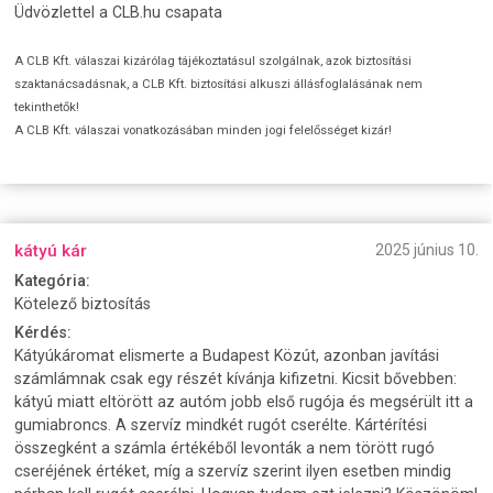
Üdvözlettel a CLB.hu csapata
A CLB Kft. válaszai kizárólag tájékoztatásul szolgálnak, azok biztosítási
szaktanácsadásnak, a CLB Kft. biztosítási alkuszi állásfoglalásának nem
tekinthetők!
A CLB Kft. válaszai vonatkozásában minden jogi felelősséget kizár!
kátyú kár
2025 június 10.
Kategória:
Kötelező biztosítás
Kérdés:
Kátyúkáromat elismerte a Budapest Közút, azonban javítási
számlámnak csak egy részét kívánja kifizetni. Kicsit bővebben:
kátyú miatt eltörött az autóm jobb első rugója és megsérült itt a
gumiabroncs. A szervíz mindkét rugót cserélte. Kártérítési
összegként a számla értékéből levonták a nem törött rugó
cseréjének értéket, míg a szervíz szerint ilyen esetben mindig