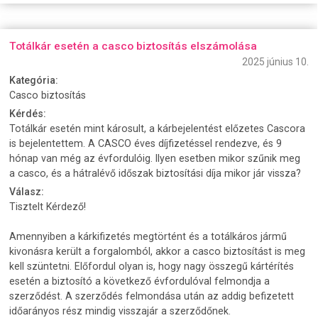
Totálkár esetén a casco biztosítás elszámolása
2025 június 10.
Kategória:
Casco biztosítás
Kérdés:
Totálkár esetén mint károsult, a kárbejelentést előzetes Cascora
is bejelentettem. A CASCO éves díjfizetéssel rendezve, és 9
hónap van még az évfordulóig. Ilyen esetben mikor szűnik meg
a casco, és a hátralévő időszak biztosítási díja mikor jár vissza?
Válasz:
Tisztelt Kérdező!
Amennyiben a kárkifizetés megtörtént és a totálkáros jármű
kivonásra került a forgalomból, akkor a casco biztosítást is meg
kell szüntetni. Előfordul olyan is, hogy nagy összegű kártérítés
esetén a biztosító a következő évfordulóval felmondja a
szerződést. A szerződés felmondása után az addig befizetett
időarányos rész mindig visszajár a szerződőnek.