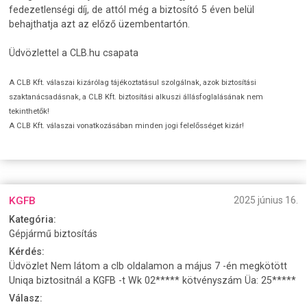
fedezetlenségi díj, de attól még a biztosító 5 éven belül
behajthatja azt az előző üzembentartón.
Üdvözlettel a CLB.hu csapata
A CLB Kft. válaszai kizárólag tájékoztatásul szolgálnak, azok biztosítási
szaktanácsadásnak, a CLB Kft. biztosítási alkuszi állásfoglalásának nem
tekinthetők!
A CLB Kft. válaszai vonatkozásában minden jogi felelősséget kizár!
KGFB
2025 június 16.
Kategória:
Gépjármű biztosítás
Kérdés:
Üdvözlet Nem látom a clb oldalamon a május 7 -én megkötött
Uniqa biztositnál a KGFB -t Wk 02***** kötvényszám Üa: 25*****
Válasz: