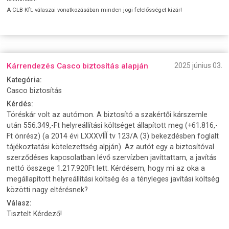
A CLB Kft. válaszai vonatkozásában minden jogi felelősséget kizár!
Kárrendezés Casco biztosítás alapján
2025 június 03.
Kategória:
Casco biztosítás
Kérdés:
Töréskár volt az autómon. A biztosító a szakértői kárszemle
után 556.349,-Ft helyreállítási költséget állapított meg (+61.816,-
Ft önrész) (a 2014 évi LXXXVÍÍÍ tv 123/A (3) bekezdésben foglalt
tájékoztatási kötelezettség alpján). Az autót egy a biztosítóval
szerződéses kapcsolatban lévő szervízben javíttattam, a javítás
nettó összege 1.217.920Ft lett. Kérdésem, hogy mi az oka a
megállapított helyreállítási költség és a tényleges javítási költség
közötti nagy eltérésnek?
Válasz:
Tisztelt Kérdező!