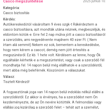
Casco megszüntetése
2025 június 10.
Kategória:
Casco biztosítás
Kérdés:
Autókereskedötöl vásároltam 9 éves szgk-t Rákérdeztem a
casco biztosításra, azt mondták utána néznek, megbeszéljük, és
eldöntöm kötök-e. Erre fel 2 nap múlva jött a casco biztosításról
a szerződés, ami negyedévente majdnem 40 ezer Ft. ( Nem
írtam alá semmit) Nekem ez sok, bementem a kereskedésbe,
hogy nem kérem a cascot, demég nem jött értesítés a
megszünésről. Ez kb. 1 hete volt. Kérdésem az lenne, hogy Ők
egyáltalán kérhetik-e a megszüntetést, vagy csak a szerződő fél
mondhatja fel. 14 napon belül még elállhatok-e a szerződéstől,
mert abba még beleférnék. Köszönöm a válaszukat.
Válasz:
Tisztelt Kérdező!
A fogyasztónak joga van 14 napon belül indoklás nélkül elállni a
szerződéstől. Ez akkor is érvényes, ha a szerződést nem Ön
kezdeményezte, de az Ön nevére kötötték. A felmondási vagy
elállási jog kizárólag a szerződő felet – tehát azt a személyt,