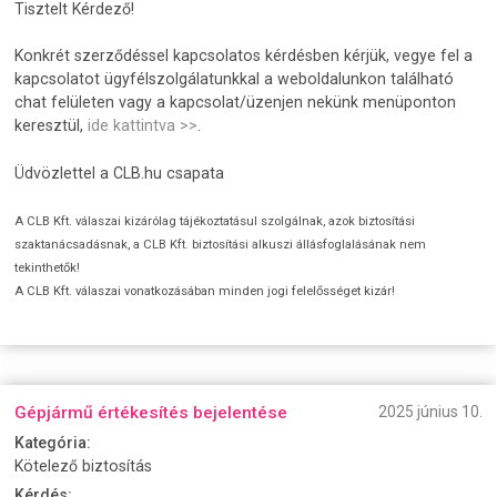
Tisztelt Kérdező!
Konkrét szerződéssel kapcsolatos kérdésben kérjük, vegye fel a
kapcsolatot ügyfélszolgálatunkkal a weboldalunkon található
chat felületen vagy a kapcsolat/üzenjen nekünk menüponton
keresztül,
ide kattintva >>
.
Üdvözlettel a CLB.hu csapata
A CLB Kft. válaszai kizárólag tájékoztatásul szolgálnak, azok biztosítási
szaktanácsadásnak, a CLB Kft. biztosítási alkuszi állásfoglalásának nem
tekinthetők!
A CLB Kft. válaszai vonatkozásában minden jogi felelősséget kizár!
Gépjármű értékesítés bejelentése
2025 június 10.
Kategória:
Kötelező biztosítás
Kérdés: