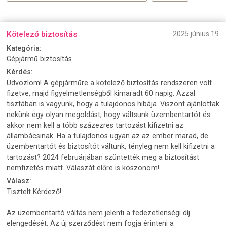
Kötelező biztosítás
2025 június 19.
Kategória:
Gépjármű biztosítás
Kérdés:
Üdvözlöm! A gépjárműre a kötelező biztosítás rendszeren volt
fizetve, majd figyelmetlenségből kimaradt 60 napig. Azzal
tisztában is vagyunk, hogy a tulajdonos hibája. Viszont ajánlottak
nekünk egy olyan megoldást, hogy váltsunk üzembentartót és
akkor nem kell a több százezres tartozást kifizetni az
állambácsinak. Ha a tulajdonos ugyan az az ember marad, de
üzembentartót és biztosítót váltunk, tényleg nem kell kifizetni a
tartozást? 2024 februárjában szüntették meg a biztosítást
nemfizetés miatt. Válaszát előre is köszönöm!
Válasz:
Tisztelt Kérdező!
Az üzembentartó váltás nem jelenti a fedezetlenségi díj
elengedését. Az új szerződést nem fogja érinteni a