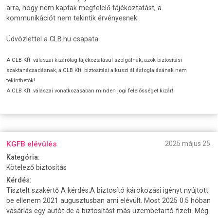
arra, hogy nem kaptak megfelelő tájékoztatást, a
kommunikációt nem tekintik érvényesnek.
Üdvözlettel a CLB.hu csapata
A CLB Kft. válaszai kizárólag tájékoztatásul szolgálnak, azok biztosítási
szaktanácsadásnak, a CLB Kft. biztosítási alkuszi állásfoglalásának nem
tekinthetők!
A CLB Kft. válaszai vonatkozásában minden jogi felelősséget kizár!
KGFB elévülés
2025 május 25.
Kategória:
Kötelező biztosítás
Kérdés:
Tisztelt szakértő A kérdés.A biztosító károkozási igényt nyújtott
be ellenem 2021 augusztusban ami elévült. Most 2025 0.5 hóban
vásárlás egy autót de a biztosítást màs üzembetartó fizeti. Még