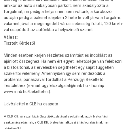
amikor az autó szabályosan parkolt, nem akadályozta a
forgalmat, mi pedig a helyszínen sem voltunk, a károkozó
autóján pedig a baleset idejében 2 hete le volt járva a forgalmi,
valamint jóval a megengedett városi sebesség fölött, 120 km/h-
val csapódott az autónkba a helyszínelő szerint.
Válasz:
Tisztelt Kérdező!
Minden esetben kérjen részletes számítást és indoklást az
ajánlott összeghez. Ha nem ért egyet, lehetősége van felebezni
a biztosítónál, az érvelésben segíthetet egy saját független
szakértői vélemény. Amennyiben így sem rendeződik a
probléma, panaszával fordulhat a Pénzügyi Békéltető
Testülethez (e-mail: ugyfelszolgalat@mnb.hu - honlap:
www.mnb.hu/bekeltetes).
Üdvözlettel a CLB.hu csapata
A CLB Kft. válaszai kizárólag tájékoztatásul szolgálnak, azok biztosítási
szaktanácsadásnak, a CLB Kft. biztosítási alkuszi állásfoglalásának nem
tekinthetők!