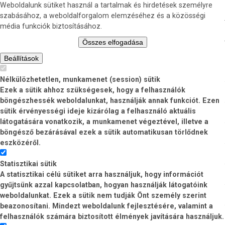
Weboldalunk sütiket használ a tartalmak és hirdetések személyre
szabásához, a weboldalforgalom elemzéséhez és a közösségi
média funkciók biztosításához.
Összes elfogadása
Beállítások
Nélkülözhetetlen, munkamenet (session) sütik
Ezek a sütik ahhoz szükségesek, hogy a felhasználók
böngészhessék weboldalunkat, használják annak funkciót. Ezen
sütik érvényességi ideje kizárólag a felhasználó aktuális
látogatására vonatkozik, a munkamenet végeztével, illetve a
böngésző bezárásával ezek a sütik automatikusan törlődnek
eszközéről.
Statisztikai sütik
A statisztikai célú sütiket arra használjuk, hogy információt
gyűjtsünk azzal kapcsolatban, hogyan használják látogatóink
weboldalunkat. Ezek a sütik nem tudják Önt személy szerint
beazonosítani. Mindezt weboldalunk fejlesztésére, valamint a
felhasználók számára biztosított élmények javítására használjuk.