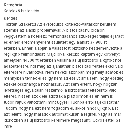
Kategória:
Kötelező biztosítás
Kérdés:
Tisztelt Szakértő! Az évfordulós kötelező-váltáskor kerültem
szembe az alábbi problémával: A biztosítás.hu oldalon
végigvettem a kötelező felmondásához szükséges teljes eljárást
és ennek eredményeként született egy ajánlat 37 900 ft
értékben. Ennek alapján a választott biztosító kezdeményezte a
régi kgfb felmondását. Majd jóval később kaptam egy kötvényt,
amelyben 44500 ft értékben vállalná az új biztosító a kgfb-t hol
adateltérésre, hol meg az ajánlatnak biztosítási feltételektől való
eltérésére hivatkozva. Nem nevezi azonban meg mely adatok és
mennyiben térnek el és így nem ad esélyt arra sem, hogy esetleg
ezeket összhangba hozhassuk. Azt sem értem, hogy hogzan
lehetséges egyáltalán részemről a biztosítási feltételktől való
eltérés, hiszen azok ele adottak a platformon és én nem is
tudok rajtuk változtatni mint ügyfél. Tudnba erről tájékoztatni?
Tudom, hogy ha ezt nem fogadom el, akkor nincs új kgfb. Ezt
azt jelenti, hogy maradok automatikusan a réginél, vagy az már
időközben az új biztosító kérelmére megszűnt? Üdvözlettel: Sz.
Imre