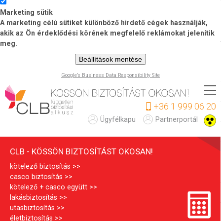
Marketing sütik
A marketing célú sütiket különböző hirdető cégek használják,
akik az Ön érdeklődési körének megfelelő reklámokat jelenítik
meg.
Beállítások mentése
Google’s Business Data Responsibility Site
Ugrás
a
+36 1 999 06 20
tartalomra
C
Ügyfélkapu
Partnerportál
L
CLB - KÖSSÖN BIZTOSÍTÁST OKOSAN!
B
kötelező biztosítás
casco biztosítás
kötelező + casco együtt
lakásbiztosítás
utasbiztosítás
életbiztosítás