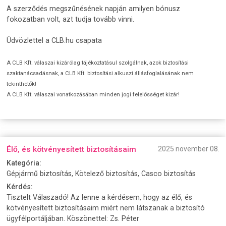
A szerződés megszűnésének napján amilyen bónusz
fokozatban volt, azt tudja tovább vinni.
Üdvözlettel a CLB.hu csapata
A CLB Kft. válaszai kizárólag tájékoztatásul szolgálnak, azok biztosítási
szaktanácsadásnak, a CLB Kft. biztosítási alkuszi állásfoglalásának nem
tekinthetők!
A CLB Kft. válaszai vonatkozásában minden jogi felelősséget kizár!
Élő, és kötvényesített biztosításaim
2025 november 08.
Kategória:
Gépjármű biztosítás, Kötelező biztosítás, Casco biztosítás
Kérdés:
Tisztelt Válaszadó! Az lenne a kérdésem, hogy az élő, és
kötvényesített biztosításaim miért nem látszanak a biztosító
ügyfélportáljában. Köszönettel: Zs. Péter