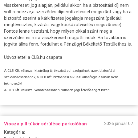
visszkereseti jog alapján, például akkor, ha a biztosítási díj nem
volt rendezve,a szerződés díjnemfizetéssel megszűnt vagy ha a
biztosító szerint a kárkifizetés jogalapja megszűnt (például:
megtévesztés, kizárás, vagy kockázatviselés megszűnése).
Fontos lenne tisztázni, hogy milyen okkal szűnt meg a
szerződés és mi a visszkereset mögötti indok. Ha továbbra is
jogvita állna fenn, fordulhat a Pénzügyi Békéltető Testülethez is.
Üdvözlettel a CLB.hu csapata
A CLB Kft. válaszai kizárólag tájékoztatásul szolgálnak, azok biztosítási
szaktanácsadásnak, a CLB Kft. biztosítási alkuszi állásfoglalásának nem
tekinthetők!
A CLB Kft. válaszai vonatkozásában minden jogi felelősséget kizár!
Vissza pill túkör sérúlése parkolóban
2026 január 07.
Kategória: