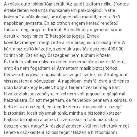
A másik autó lökhárítója sérült. Az autót tudtom nélkül (fontos
értekezleten voltam)a munkahelyem parkolójából "vette
kölcsön" a pótkulccsal, ami éppen nála maradt, mert előző
napokban javíttatta. Én az otthon engem kereső rendőrtől
tudtam meg, hogy mi történt. A rendőrségi ügymenet során
derült ki, hogy nincs "B"kategóriás jogsija. Ennek
következményeit megfizette a rendőrség és a bíróság felé. A
kárt a biztosító kifizette, szerintük a javítás összege 490.000
forint volt. Ezt én egy összegben nem tudtam kifizetni.
Évforduló váltásra olyan szinten megemelték a biztosításom,
amit én nem fogadtam el. Átmentem másik biztosítóhoz.
Persze ott is jóval magasabb összeget fizetek, és 2 kategóriát
visszaestem a bónuszban. A napokban, másfél évre a történés
után kaptunk egy levelet, hogy a férjem fizesse meg a kárt.
Hivatkoztak jogszabályra, mivel nem volt jogosult a gépjármű
használatra. Én ezt megértem, de felvetődik bennem a kérdés. Ő
befizeti az összeget, én meg fizetem a magasabb összegű
biztosítást. Kicsit olyannak tűnik, mintha a biztosító kétszer
hajtaná be rajtam a pénzt, hiszen akkor a több biztosítási
összeg kinek megy? A részletfizetésen kívül mit tehetünk még?
Lehet-e csökkenteni az összeget? Hiszen a biztosításom