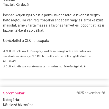
Tisztelt Kérdező!
Írásban kérjen igazolást a jármű kivonásáról a kivonást végző
hatóságtól. Ha van régi forgalmi engedély, vagy az arról készült
másolat, amely tartalmazza a kivonás tényét és időpontját, az is
bizonyítékként szolgálhat.
Üdvözlettel a CLB.hu csapata
A CLB Kft. válaszai kizárólag tájékoztatásul szolgálnak, azok biztosítási
szaktanácsadásnak, a CLB Kft. biztosítási alkuszi állásfoglalásának nem
tekinthetők!
A CLB Kft. válaszai vonatkozásában minden jogi felelősséget kizár!
Sorompókár
2025 november 28.
Kategória:
Kötelező biztosítás