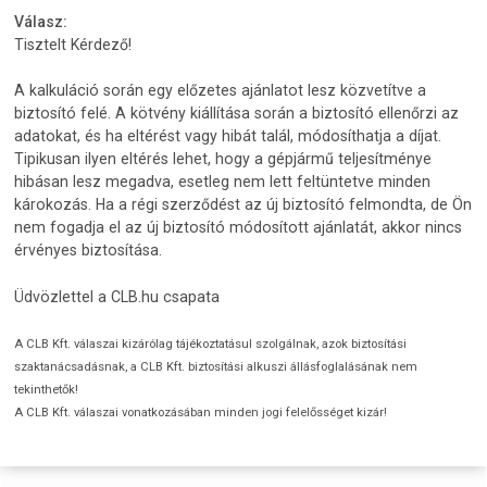
Válasz:
Tisztelt Kérdező!
A kalkuláció során egy előzetes ajánlatot lesz közvetítve a
biztosító felé. A kötvény kiállítása során a biztosító ellenőrzi az
adatokat, és ha eltérést vagy hibát talál, módosíthatja a díjat.
Tipikusan ilyen eltérés lehet, hogy a gépjármű teljesítménye
hibásan lesz megadva, esetleg nem lett feltüntetve minden
károkozás. Ha a régi szerződést az új biztosító felmondta, de Ön
nem fogadja el az új biztosító módosított ajánlatát, akkor nincs
érvényes biztosítása.
Üdvözlettel a CLB.hu csapata
A CLB Kft. válaszai kizárólag tájékoztatásul szolgálnak, azok biztosítási
szaktanácsadásnak, a CLB Kft. biztosítási alkuszi állásfoglalásának nem
tekinthetők!
A CLB Kft. válaszai vonatkozásában minden jogi felelősséget kizár!