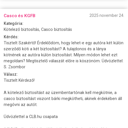
Casco és KGFB
2025 november 24.
Kategória:
Kötelező biztosítás, Casco biztosítás
Kérdés:
Tisztelt Szakértő! Érdeklődöm, hogy lehet-e egy autóra két külön
szerződő köti a két biztosítást? A tulajdonos és a lánya
kötnének az autóra külön biztosítást. Milyen módon lehet ezt
megoldani? Megtisztelő válaszát előre is köszönöm. Üdvözlettel:
S. Zsombor
Válasz:
Tisztelt Kérdező!
A kötelező biztosítást az üzembentartónak kell megkötnie, a
casco biztosítást viszont bárki megkötheti, akinek érdekében áll
megóvni az autót.
Üdvözlettel a CLB.hu csapata