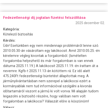
Fedezetlenségi díj jogtalan fizetési felszólítása
2025 december 02.
Kategória:
Kötelező biztosítás
Kérdés:
Üdv! Esetünkben egy nem mindennapi problémáról lenne szó.
2010.05.30-án vásároltam egy lakókocsit. Amit 2010.05.25.-én
kérelemre végleg kivontak a forgalomból. (Ismételten
forgalomba helyezhető és már forgalomban is van ennek
dátuma 2025.11.19.) A lakókocsit 2025.11.19.-én írattam át a
nevemre. Kgfb-t 2025.11.13-án kötöttem rá. Ez idő alatt
475.240Ft fedezetlenségi büntetést állapítottak meg. A
járműnyilvántartásban nem szerepel a lakókocsi ezért a
kormányablak nem tud információval szolgálni a kivonás
időtartamáról viszont a jármű ki volt vonva. Mi alapján tudom
leigazolni a biztosító részére, hogy valóban nem volt
forgalomban a lakókocsi? Válaszát előre is köszönöm!
Válasz: