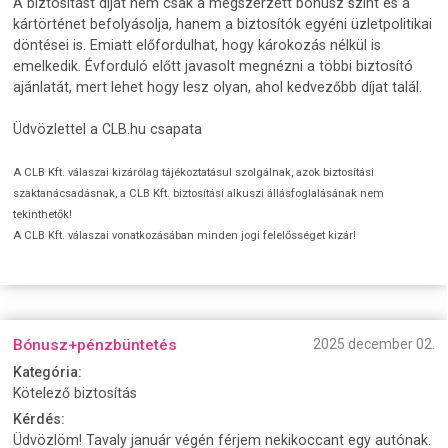
A biztosítást díját nem csak a megszerzett bónusz szint és a
kártörténet befolyásolja, hanem a biztosítók egyéni üzletpolitikai
döntései is. Emiatt előfordulhat, hogy károkozás nélkül is
emelkedik. Évforduló előtt javasolt megnézni a többi biztosító
ajánlatát, mert lehet hogy lesz olyan, ahol kedvezőbb díjat talál.
Üdvözlettel a CLB.hu csapata
A CLB Kft. válaszai kizárólag tájékoztatásul szolgálnak, azok biztosítási
szaktanácsadásnak, a CLB Kft. biztosítási alkuszi állásfoglalásának nem
tekinthetők!
A CLB Kft. válaszai vonatkozásában minden jogi felelősséget kizár!
Bónusz+pénzbüntetés
2025 december 02.
Kategória:
Kötelező biztosítás
Kérdés:
Üdvözlöm! Tavaly január végén férjem nekikoccant egy autónak.