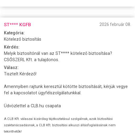
ST**** KGFB
2026 február 08.
Kategória:
Kötelező biztosítás
Kérdés:
Melyik biztosítónál van az ST**** kötelező biztosítása?
CSŐSZERL Kft. a tulajdonos.
Válasz:
Tisztelt Kérdező!
Amennyiben rajtunk keresztül kötötte biztosítását, kérjük vegye
fel a kapcsolatot ügyfélszolgálatunkkal.
Üdvözlettel a CLB.hu csapata
A CLB Kft. válaszai kizárólag tájékoztatásul szolgálnak, azok biztosítási
szaktanácsadásnak, a CLB Kft. biztosítási alkuszi állásfoglalásának nem
tekinthetők!