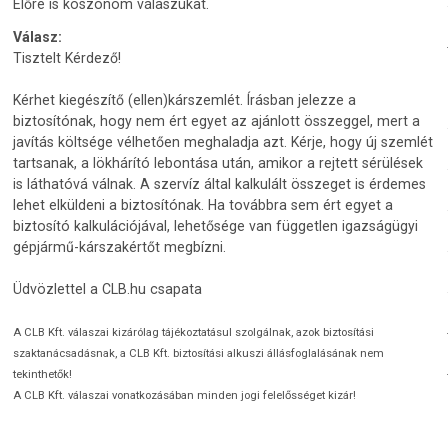
Előre is köszönöm válaszukat.
Válasz:
Tisztelt Kérdező!
Kérhet kiegészítő (ellen)kárszemlét. Írásban jelezze a
biztosítónak, hogy nem ért egyet az ajánlott összeggel, mert a
javítás költsége vélhetően meghaladja azt. Kérje, hogy új szemlét
tartsanak, a lökhárító lebontása után, amikor a rejtett sérülések
is láthatóvá válnak. A szervíz által kalkulált összeget is érdemes
lehet elküldeni a biztosítónak. Ha továbbra sem ért egyet a
biztosító kalkulációjával, lehetősége van független igazságügyi
gépjármű-kárszakértőt megbízni.
Üdvözlettel a CLB.hu csapata
A CLB Kft. válaszai kizárólag tájékoztatásul szolgálnak, azok biztosítási
szaktanácsadásnak, a CLB Kft. biztosítási alkuszi állásfoglalásának nem
tekinthetők!
A CLB Kft. válaszai vonatkozásában minden jogi felelősséget kizár!