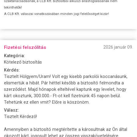
szaktanácsadásnak, a CLB Kft. biztosítási alkuszi állásfoglalásának nem
tekinthetők!
A CLB Kft. válaszai vonatkozásában minden jogi felelősséget kizár!
Fizetési felszólítás
2026 január 09.
Kategória:
Kötelező biztosítás
Kérdés:
Tisztelt Hölgyem/Uram! Volt egy kisebb parkolói koccanásunk,
elismertük a hibát. Pár héttel később a biztosító felmondta a
szerződést. Majd hónapok elteltével kaptunk egy levelet, hogy
kárt okoztunk, 300.000.- Ft-ot kell fizetnünk 45 napon belül.
Tehetünk ez ellen vmit? Előre is köszönöm.
Válasz:
Tisztelt Kérdező!
Amennyiben a biztosító megtérítette a károsultnak az Ön által
okozott kárt, jogosult lehet az összeg visszakövetelésére