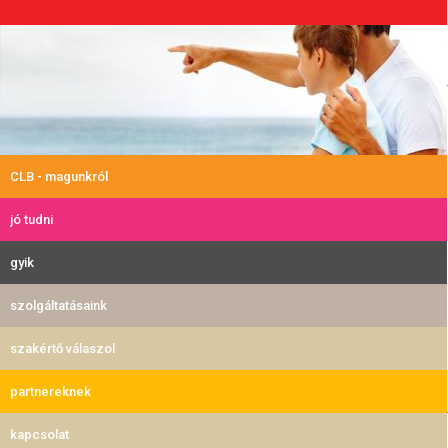
CLB - magunkról
jó tudni
gyik
szolgáltatásaink
szakértő válaszol
partnereknek
kapcsolat