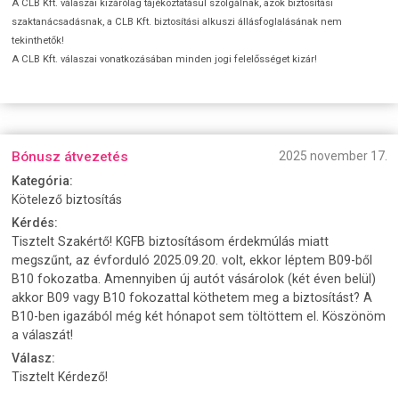
A CLB Kft. válaszai kizárólag tájékoztatásul szolgálnak, azok biztosítási
szaktanácsadásnak, a CLB Kft. biztosítási alkuszi állásfoglalásának nem
tekinthetők!
A CLB Kft. válaszai vonatkozásában minden jogi felelősséget kizár!
Bónusz átvezetés
2025 november 17.
Kategória:
Kötelező biztosítás
Kérdés:
Tisztelt Szakértő! KGFB biztosításom érdekmúlás miatt
megszűnt, az évforduló 2025.09.20. volt, ekkor léptem B09-ből
B10 fokozatba. Amennyiben új autót vásárolok (két éven belül)
akkor B09 vagy B10 fokozattal köthetem meg a biztosítást? A
B10-ben igazából még két hónapot sem töltöttem el. Köszönöm
a válaszát!
Válasz:
Tisztelt Kérdező!