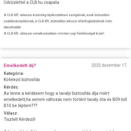
Üdvözlettel a CLB.hu csapata
A CLB Kft. válaszai kizárólag tájékoztatásul szolgálnak, azok biztosítási
szaktanácsadásnak, a CLB Kft. biztosítási alkuszi állásfoglalásának nem
tekinthetők!
A CLB Kft. válaszai vonatkozásában minden jogi felelősséget kizár!
Emelkedett díj?
2025 december 17.
Kategória:
Kötelező biztosítás
Kérdés:
Az lenne a kérdésem hogy a tavalyi biztosítás díja miért
emelkedett,ha semmi változás nem történt tavaly óta és B09-ből
B10 be léptem???
Válasz:
Tisztelt Kérdező!