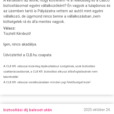
A kérdésem az lenne, hogy köthetem -e a felelősség és a Casco
biztosításomat egyéni vállalkozóként? Én vagyok a tulajdonos és
az üzemben tartó is Pályázatra vettem az autót mint egyéni
vállalkozó, de úgymond nincs benne a vállalkozásban ,nem
költségelek rá és áfa mentes vagyok..
Válasz:
Tisztelt Kérdező!
Igen, nincs akadálya.
Üdvözlettel a CLB.hu csapata
A CLB Kft. válaszai kizárólag tájékoztatásul szolgálnak, azok biztosítási
szaktanácsadásnak, a CLB Kft. biztosítási alkuszi állásfoglalásának nem
tekinthetők!
A CLB Kft. válaszai vonatkozásában minden jogi felelősséget kizár!
biztosítási díj baleset után
2025 október 24.