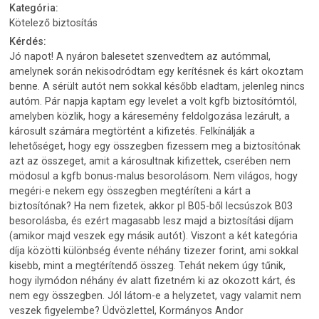
Kategória:
Kötelező biztosítás
Kérdés:
Jó napot! A nyáron balesetet szenvedtem az autómmal,
amelynek során nekisodródtam egy kerítésnek és kárt okoztam
benne. A sérült autót nem sokkal később eladtam, jelenleg nincs
autóm. Pár napja kaptam egy levelet a volt kgfb biztosítómtól,
amelyben közlik, hogy a káresemény feldolgozása lezárult, a
károsult számára megtörtént a kifizetés. Felkínálják a
lehetőséget, hogy egy összegben fizessem meg a biztosítónak
azt az összeget, amit a károsultnak kifizettek, cserében nem
mödosul a kgfb bonus-malus besorolásom. Nem világos, hogy
megéri-e nekem egy összegben megtéríteni a kárt a
biztosítónak? Ha nem fizetek, akkor pl B05-ből lecsúszok B03
besorolásba, és ezért magasabb lesz majd a biztosítási díjam
(amikor majd veszek egy másik autót). Viszont a két kategória
díja közötti különbség évente néhány tizezer forint, ami sokkal
kisebb, mint a megtérítendő összeg. Tehát nekem úgy tűnik,
hogy ilymódon néhány év alatt fizetném ki az okozott kárt, és
nem egy összegben. Jól látom-e a helyzetet, vagy valamit nem
veszek figyelembe? Üdvözlettel, Kormányos Andor