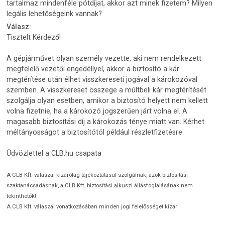
tartalmaz mindenféle pótdíjat, akkor azt minek fizetem? Milyen
legális lehetőségeink vannak?
Válasz:
Tisztelt Kérdező!
A gépjárművet olyan személy vezette, aki nem rendelkezett
megfelelő vezetői engedéllyel, akkor a biztosító a kár
megtérítése után élhet visszkereseti jogával a károkozóval
szemben. A visszkereset összege a múltbeli kár megtérítését
szolgálja olyan esetben, amikor a biztosító helyett nem kellett
volna fizetnie, ha a károkozó jogszerűen járt volna el. A
magasabb biztosítási díj a károkozás ténye miatt van. Kérhet
méltányosságot a biztosítótól például részletfizetésre.
Üdvözlettel a CLB.hu csapata
A CLB Kft. válaszai kizárólag tájékoztatásul szolgálnak, azok biztosítási
szaktanácsadásnak, a CLB Kft. biztosítási alkuszi állásfoglalásának nem
tekinthetők!
A CLB Kft. válaszai vonatkozásában minden jogi felelősséget kizár!