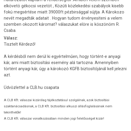
elkövetö gékocsi vezetöt , Közúti közlekedési szabályok kisebb
fokú megsértése miatt 39000ft pézbirsággal sújtja. A Károkozo
nevét megadták adatait . Hogyan tudom érvényesiteni a velem
szemben okozott káromat? válaszukat elöre is köszönöm R.
Csaba.
Válasz:
Tisztelt Kérdező!
A kérdésből nem derül ki egyértelműen, hogy történt-e anyagi
kár, ami miatt biztosítási esemény alá tartozna. Amennyiben
történt anyagi kár, úgy a károkozó KGFB biztosítójánál kell jelezni
azt.
Üdvözlettel a CLB.hu csapata
A CLB Kft. válaszai kizárólag tájékoztatásul szolgálnak, azok biztosítási
szaktanácsadásnak, a CLB Kft. biztosítási alkuszi állásfoglalásának nem
tekinthetők!
A CLB Kft. válaszai vonatkozásában minden jogi felelősséget kizár!