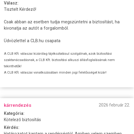
Válasz:
Tisztelt Kérdező!
Csak abban az esetben tudja megszüntetni a biztosítást, ha
kivonatja az autót a forgalomból.
Üdvözlettel a CLB.hu csapata
A CLB Kft. válaszai kizárólag tájékoztatásul szolgálnak, azok biztosítási
szaktanácsadásnak, a CLB Kft. biztosítási alkuszi állásfoglalásának nem
tekinthetők!
A CLB Kft. válaszai vonatkozásában minden jogi felelősséget kizár!
kárrendezés
2026 február 22.
Kategória:
Kötelező biztosítás
Kérdés:
Határozatot kaptam a rendérségtöl .Amiben velem szemben