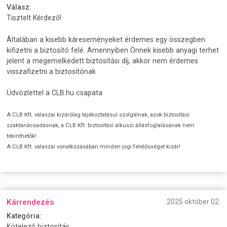
Válasz:
Tisztelt Kérdező!
Általában a kisebb káreseményeket érdemes egy összegben
kifizetni a biztosító felé. Amennyiben Önnek kisebb anyagi terhet
jelent a megemelkedett biztosítási díj, akkor nem érdemes
visszafizetni a biztosítónak
Üdvözlettel a CLB.hu csapata
A CLB Kft. válaszai kizárólag tájékoztatásul szolgálnak, azok biztosítási
szaktanácsadásnak, a CLB Kft. biztosítási alkuszi állásfoglalásának nem
tekinthetők!
A CLB Kft. válaszai vonatkozásában minden jogi felelősséget kizár!
Kárrendezés
2025 október 02.
Kategória:
Kötelező biztosítás