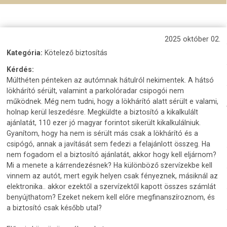
2025 október 02.
Kategória:
Kötelező biztosítás
Kérdés:
Múlthéten pénteken az autómnak hátulról nekimentek. A hátsó
lökhárító sérült, valamint a parkolóradar csipogói nem
működnek. Még nem tudni, hogy a lökhárító alatt sérült e valami,
holnap kerül leszedésre. Megküldte a biztosító a kikalkulált
ajánlatát, 110 ezer jó magyar forintot sikerült kikalkulálniuk.
Gyanítom, hogy ha nem is sérült más csak a lökhárító és a
csipógó, annak a javítását sem fedezi a felajánlott összeg. Ha
nem fogadom el a biztosító ajánlatát, akkor hogy kell eljárnom?
Mi a menete a kárrendezésnek? Ha különböző szervízekbe kell
vinnem az autót, mert egyik helyen csak fényeznek, másiknál az
elektronika.. akkor ezektől a szervízektől kapott összes számlát
benyújthatom? Ezeket nekem kell előre megfinanszíroznom, és
a biztosító csak később utal?