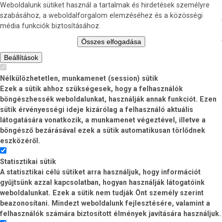
Weboldalunk sütiket használ a tartalmak és hirdetések személyre
szabásához, a weboldalforgalom elemzéséhez és a közösségi
média funkciók biztosításához.
Összes elfogadása
Beállítások
Nélkülözhetetlen, munkamenet (session) sütik
Ezek a sütik ahhoz szükségesek, hogy a felhasználók
böngészhessék weboldalunkat, használják annak funkciót. Ezen
sütik érvényességi ideje kizárólag a felhasználó aktuális
látogatására vonatkozik, a munkamenet végeztével, illetve a
böngésző bezárásával ezek a sütik automatikusan törlődnek
eszközéről.
Statisztikai sütik
A statisztikai célú sütiket arra használjuk, hogy információt
gyűjtsünk azzal kapcsolatban, hogyan használják látogatóink
weboldalunkat. Ezek a sütik nem tudják Önt személy szerint
beazonosítani. Mindezt weboldalunk fejlesztésére, valamint a
felhasználók számára biztosított élmények javítására használjuk.