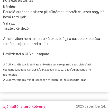
Kötelező biztosítás
Kérdés:
Parkoló autóban a vissza pill túkrömet letörték csuszos nagy hó
hová forduljak
Válasz:
Tisztelt Kérdező!
Amennyiben nem ismert a károkozó, úgy a casco biztosítása
terhére tudja rendezni a kárt.
Üdvözlettel a CLB.hu csapata
A CLB Kft. válaszai kizárólag tájékoztatásul szolgálnak, azok biztosítási
szaktanácsadásnak, a CLB Kft. biztosítási alkuszi állásfoglalásának nem
tekinthetők!
A CLB Kft. válaszai vonatkozásában minden jogi felelősséget kizár!
ajánlattól eltérő kötvény
2025 december 24.