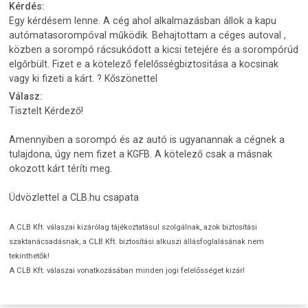
Kérdés:
Egy kérdésem lenne. A cég ahol alkalmazásban állok a kapu
autómatasorompóval működik. Behajtottam a céges autoval ,
közben a sorompó rácsukódott a kicsi tetejére és a sorompórúd
elgőrbült. Fizet e a kötelező felelősségbiztositása a kocsinak
vagy ki fizeti a kárt. ? Kőszönettel
Válasz:
Tisztelt Kérdező!
Amennyiben a sorompó és az autó is ugyanannak a cégnek a
tulajdona, úgy nem fizet a KGFB. A kötelező csak a másnak
okozott kárt téríti meg.
Üdvözlettel a CLB.hu csapata
A CLB Kft. válaszai kizárólag tájékoztatásul szolgálnak, azok biztosítási
szaktanácsadásnak, a CLB Kft. biztosítási alkuszi állásfoglalásának nem
tekinthetők!
A CLB Kft. válaszai vonatkozásában minden jogi felelősséget kizár!